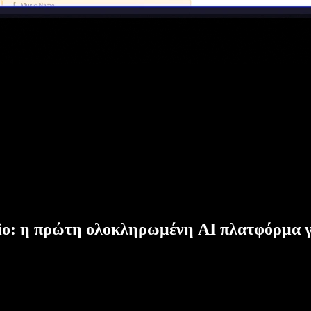
dio: η πρώτη ολοκληρωμένη AI πλατφόρμα γ