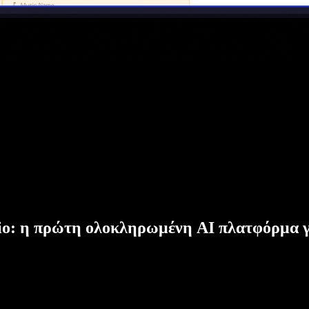
dio: η πρώτη ολοκληρωμένη AI πλατφόρμα γ