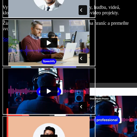
Vytvárajte dabingy, pridajte bezplatné obrázky, hudbu, videá,
klonujte svoj hlas – postavíte pôsobivé audio-video projekty.
Žiadne učenie, všetko v prehliadači – zbavte sa hraníc a premeňte
svoje nápady na realitu.
Spustiť Studio