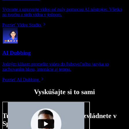
Vytvorte a upravujte video od nuly pomocou AI nástrojov. Všetko
na tvorbu a strih videa v jednom.
Pozrieť Video Studio
AI Dubbing
Jedným klikom premeňte video do ľubovoľného jazyka so
zachovaním hlasu, intonácie aj tempa.
Pozrieť AI Dubbing
Vyskúšajte si to sami
Tu je malá ukážka toho, čo zvládnete v
Speechify Studio.