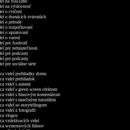
ideí na YouTube
ideí na výslovnosť
deí o cvičení
ideí o domácich zvieratách
deí o prírode
ideí o rozpočtovaní
deí o upratovaní
deí o varení
ideí pre Android
deí pre nehnuteľnosti
ideí pre podcasty
ideí pre podcasty
deí pre sociálne siete
a videí prehliadky domu
a videí prehliadok
a videí s autami
a videí s green screen efektom
a videí s hlasovým komentárom
a videí s tanečnými tutoriálmi
a videí so storytellingom
 videí z fotografií
a vlogov
a vzdelávacích videí
a westernových filmov