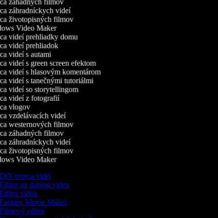
a záhadných filmov
a záhradníckych videí
a životopisných filmov
ows Video Maker
a videí prehliadky domu
a videí prehliadok
a videí s autami
a videí s green screen efektom
a videí s hlasovým komentárom
a videí s tanečnými tutoriálmi
a videí so storytellingom
 videí z fotografií
a vlogov
a vzdelávacích videí
a westernových filmov
a záhadných filmov
a záhradníckych videí
a životopisných filmov
ows Video Maker
DIY tvorca videí
Editor na dabing videa
Editor videa
Fantasy Movie Maker
Filmový editor