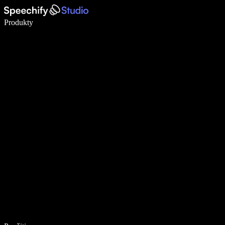
Píšte 5× rýchlejšie pomocou hlasového diktovania
Produkty
Zistiť viac