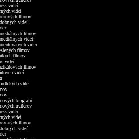
tness videí
erných videí
ororových filmov
udobných videí
trier
omediálnych filmov
omediálnych videí
omentovaných videí
reslených filmov
rátkych filmov
ric videí
uzikálových filmov
ódnych videí
utr
arodických videí
ilmov
ilmov
lmových biografií
lmových trailerov
tness videí
erných videí
ororových filmov
udobných videí
trier