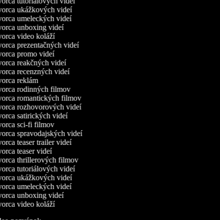
orca tutoriálových videí
orca ukážkových videí
orca umeleckých videí
orca unboxing videí
orca video koláží
orca prezentačných videí
orca promo videí
orca reakčných videí
orca recenzných videí
orca reklám
orca rodinných filmov
orca romantických filmov
orca rozhovorových videí
rca satirických videí
rca sci-fi filmov
orca spravodajských videí
rca teaser trailer videí
rca teaser videí
orca thrillerových filmov
orca tutoriálových videí
orca ukážkových videí
orca umeleckých videí
orca unboxing videí
orca video koláží