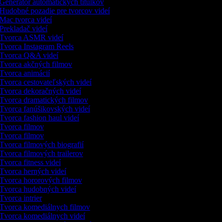
Generátor automatických titulkov
Hudobné pozadie pre tvorcov videí
Mac tvorca videí
Prekladač videí
Tvorca ASMR videí
Tvorca Instagram Reels
Tvorca Q&A videí
Tvorca akčných filmov
Tvorca animácií
Tvorca cestovateľských videí
Tvorca dekoračných videí
Tvorca dramatických filmov
Tvorca fanúšikovských videí
Tvorca fashion haul videí
Tvorca filmov
Tvorca filmov
Tvorca filmových biografií
Tvorca filmových trailerov
Tvorca fitness videí
Tvorca herných videí
Tvorca hororových filmov
Tvorca hudobných videí
Tvorca intrier
Tvorca komediálnych filmov
Tvorca komediálnych videí