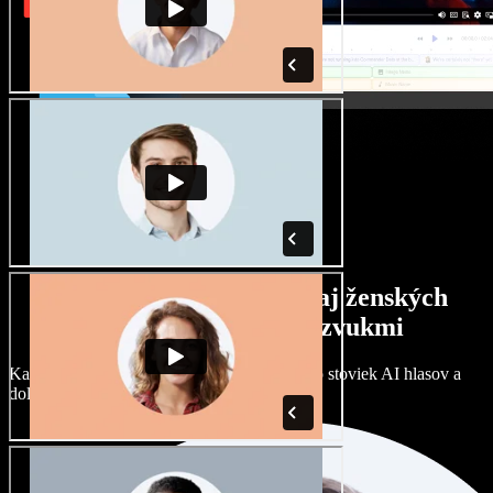
Široký výber mužských aj ženských
hlasov s rôznymi prízvukmi
Každý projekt môže znieť inak. Vyberte si zo stoviek AI hlasov a
dolaďte si ich podľa seba.