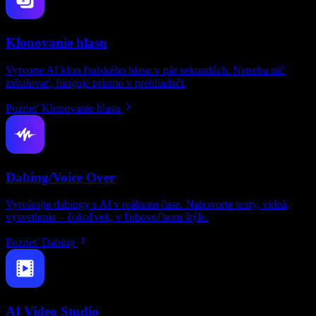
Klonovanie hlasu
Vytvorte AI klon ľudského hlasu v pár sekundách. Netreba nič
inštalovať, funguje priamo v prehliadači.
Pozrieť Klonovanie hlasu
Dabing/Voice Over
Vytvárajte dabingy s AI v reálnom čase. Nahovorte texty, videá,
vysvetlenia – čokoľvek, v ľubovoľnom štýle.
Pozrieť Dabing
AI Video Studio