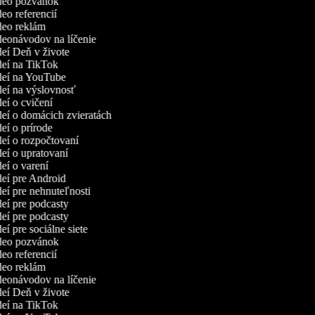
ideo pozvánok
deo referencií
ideo reklám
ideonávodov na líčenie
ideí Deň v živote
ideí na TikTok
ideí na YouTube
ideí na výslovnosť
deí o cvičení
ideí o domácich zvieratách
deí o prírode
ideí o rozpočtovaní
deí o upratovaní
deí o varení
ideí pre Android
deí pre nehnuteľnosti
ideí pre podcasty
ideí pre podcasty
deí pre sociálne siete
ideo pozvánok
deo referencií
ideo reklám
ideonávodov na líčenie
ideí Deň v živote
ideí na TikTok