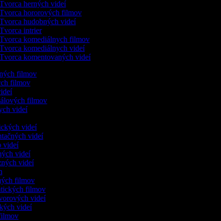
Tvorca herných videí
Tvorca hororových filmov
Tvorca hudobných videí
Tvorca intrier
Tvorca komediálnych filmov
Tvorca komediálnych videí
Tvorca komentovaných videí
ených filmov
ych filmov
videí
kálových filmov
ych videí
ických videí
ntačných videí
o videí
ných videí
zných videí
ám
nných filmov
ntických filmov
ovorových videí
ických videí
 filmov