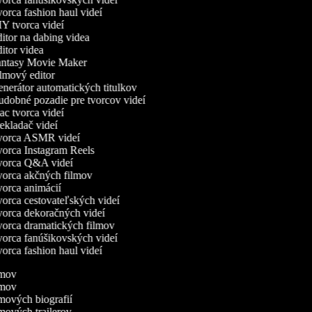
orca fashion haul videí
Y tvorca videí
itor na dabing videa
itor videa
ntasy Movie Maker
lmový editor
nerátor automatických titulkov
dobné pozadie pre tvorcov videí
c tvorca videí
ekladač videí
orca ASMR videí
orca Instagram Reels
orca Q&A videí
orca akčných filmov
orca animácií
orca cestovateľských videí
orca dekoračných videí
orca dramatických filmov
orca fanúšikovských videí
orca fashion haul videí
ilmov
ilmov
lmových biografií
lmových trailerov