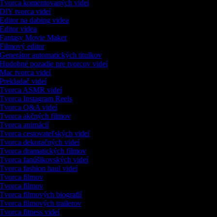
Tvorca komentovaných videí
DIY tvorca videí
Editor na dabing videa
Editor videa
Fantasy Movie Maker
Filmový editor
Generátor automatických titulkov
Hudobné pozadie pre tvorcov videí
Mac tvorca videí
Prekladač videí
Tvorca ASMR videí
Tvorca Instagram Reels
Tvorca Q&A videí
Tvorca akčných filmov
Tvorca animácií
Tvorca cestovateľských videí
Tvorca dekoračných videí
Tvorca dramatických filmov
Tvorca fanúšikovských videí
Tvorca fashion haul videí
Tvorca filmov
Tvorca filmov
Tvorca filmových biografií
Tvorca filmových trailerov
Tvorca fitness videí