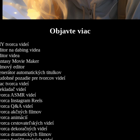
Objavte viac
Y tvorca videí
itor na dabing videa
itor videa
ntasy Movie Maker
lmový editor
nerátor automatických titulkov
dobné pozadie pre tvorcov videí
c tvorca videí
ekladač videí
orca ASMR videí
orca Instagram Reels
orca Q&A videí
orca akčných filmov
orca animácií
orca cestovateľských videí
orca dekoračných videí
orca dramatických filmov
orca fanúšikovských videí