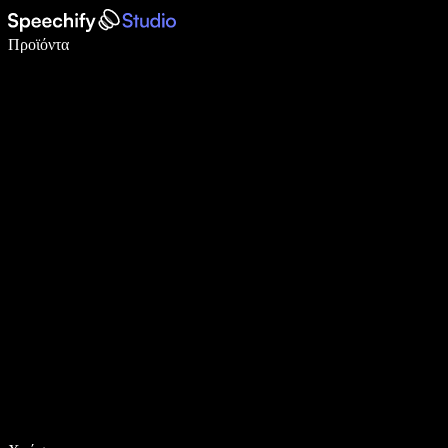
Γράψτε 5× πιο γρήγορα με φωνητική πληκτρολόγηση
Προϊόντα
Μάθετε περισσότερα