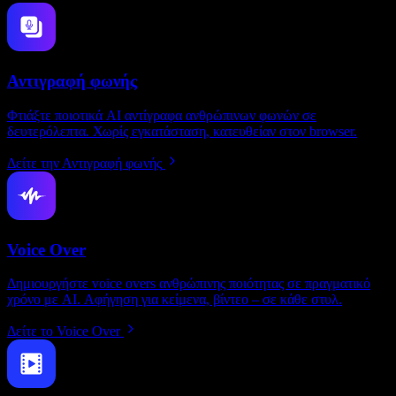
Αντιγραφή φωνής
Φτιάξτε ποιοτικά AI αντίγραφα ανθρώπινων φωνών σε
δευτερόλεπτα. Χωρίς εγκατάσταση, κατευθείαν στον browser.
Δείτε την Αντιγραφή φωνής
Voice Over
Δημιουργήστε voice overs ανθρώπινης ποιότητας σε πραγματικό
χρόνο με AI. Αφήγηση για κείμενα, βίντεο – σε κάθε στυλ.
Δείτε το Voice Over