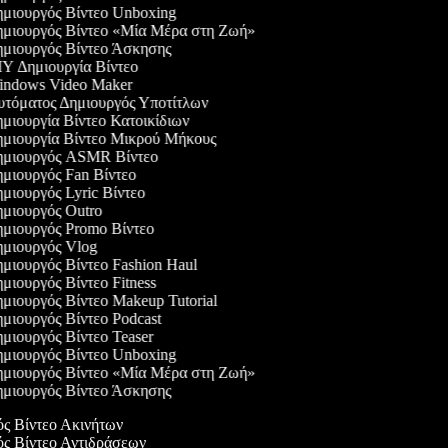
μιουργός Βίντεο Unboxing
μιουργός Βίντεο «Μία Μέρα στη Ζωή»
μιουργός Βίντεο Άσκησης
Y Δημιουργία Βίντεο
ndows Video Maker
τόματος Δημιουργός Υποτίτλων
μιουργία Βίντεο Κατοικίδιων
μιουργία Βίντεο Μικρού Μήκους
μιουργός ASMR Βίντεο
μιουργός Fan Βίντεο
μιουργός Lyric Βίντεο
μιουργός Outro
μιουργός Promo Βίντεο
μιουργός Vlog
μιουργός Βίντεο Fashion Haul
μιουργός Βίντεο Fitness
μιουργός Βίντεο Makeup Tutorial
μιουργός Βίντεο Podcast
μιουργός Βίντεο Teaser
μιουργός Βίντεο Unboxing
μιουργός Βίντεο «Μία Μέρα στη Ζωή»
μιουργός Βίντεο Άσκησης
ός Βίντεο Ακινήτων
γός Βίντεο Αντιδράσεων