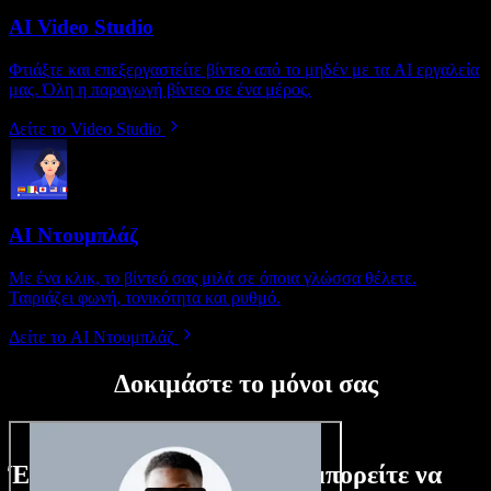
AI Video Studio
Φτιάξτε και επεξεργαστείτε βίντεο από το μηδέν με τα AI εργαλεία
μας. Όλη η παραγωγή βίντεο σε ένα μέρος.
Δείτε το Video Studio
AI Ντουμπλάζ
Με ένα κλικ, το βίντεό σας μιλά σε όποια γλώσσα θέλετε.
Ταιριάζει φωνή, τονικότητα και ρυθμό.
Δείτε το AI Ντουμπλάζ
Δοκιμάστε το μόνοι σας
Ένα μικρό δείγμα από όσα μπορείτε να