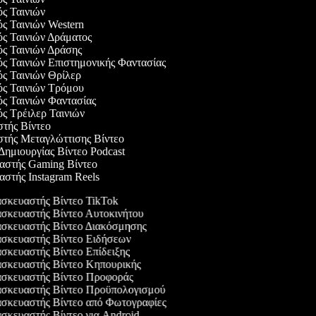
ός Ταινιών
ός Ταινιών Western
ός Ταινιών Δράματος
ός Ταινιών Δράσης
ός Ταινιών Επιστημονικής Φαντασίας
ός Ταινιών Θρίλερ
γός Ταινιών Τρόμου
ός Ταινιών Φαντασίας
ός Τρέιλερ Ταινιών
στής Βίντεο
αστής Μεταγλώττισης Βίντεο
 Δημιουργίας Βίντεο Podcast
υαστής Gaming Βίντεο
αστής Instagram Reels
κευαστής Βίντεο TikTok
κευαστής Βίντεο Αυτοκινήτου
σκευαστής Βίντεο Διακόσμησης
σκευαστής Βίντεο Ειδήσεων
κευαστής Βίντεο Επίδειξης
σκευαστής Βίντεο Κηπουρικής
σκευαστής Βίντεο Προφοράς
σκευαστής Βίντεο Προϋπολογισμού
κευαστής Βίντεο από Φωτογραφίες
κευαστής Βίντεο για Android