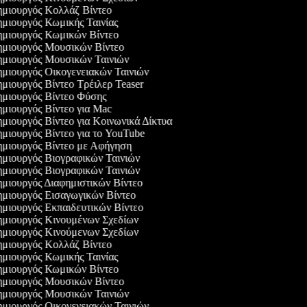
μιουργός Κολλάζ Βίντεο
μιουργός Κωμικής Ταινίας
μιουργός Κωμικών Βίντεο
μιουργός Μουσικών Βίντεο
μιουργός Μουσικών Ταινιών
μιουργός Οικογενειακών Ταινιών
μιουργός Βίντεο Τρέιλερ Teaser
μιουργός Βίντεο Φύσης
μιουργός Βίντεο για Mac
μιουργός Βίντεο για Κοινωνικά Δίκτυα
μιουργός Βίντεο για το YouTube
μιουργός Βίντεο με Αφήγηση
μιουργός Βιογραφικών Ταινιών
μιουργός Βιογραφικών Ταινιών
μιουργός Διαφημιστικών Βίντεο
μιουργός Εισαγωγικών Βίντεο
μιουργός Εκπαιδευτικών Βίντεο
μιουργός Κινουμένων Σχεδίων
μιουργός Κινούμενων Σχεδίων
μιουργός Κολλάζ Βίντεο
μιουργός Κωμικής Ταινίας
μιουργός Κωμικών Βίντεο
μιουργός Μουσικών Βίντεο
μιουργός Μουσικών Ταινιών
μιουργός Οικογενειακών Ταινιών