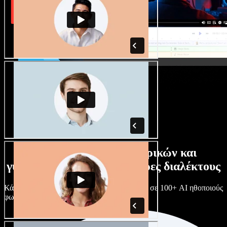
Τεράστια συλλογή ανδρικών και
γυναικείων φωνών με άπειρες διαλέκτους
Κάθε έργο είναι μοναδικό. Διάλεξε ανάμεσα σε 100+ AI ηθοποιούς
φωνής & διαλέκτους και κάν’ τους όπως θες.