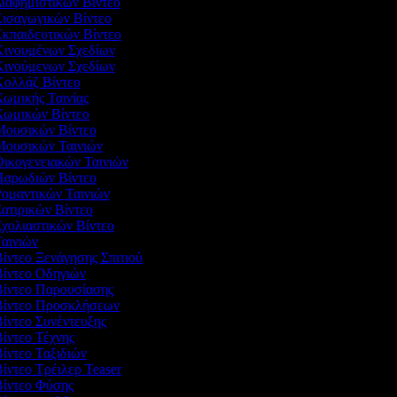
Διαφημιστικών Βίντεο
Εισαγωγικών Βίντεο
Εκπαιδευτικών Βίντεο
 Κινουμένων Σχεδίων
 Κινούμενων Σχεδίων
 Κολλάζ Βίντεο
Κωμικής Ταινίας
 Κωμικών Βίντεο
 Μουσικών Βίντεο
 Μουσικών Ταινιών
Οικογενειακών Ταινιών
 Παρωδιών Βίντεο
Ρομαντικών Ταινιών
Σατιρικών Βίντεο
Σχολιαστικών Βίντεο
Ταινιών
Βίντεο Ξενάγησης Σπιτιού
Βίντεο Οδηγιών
 Βίντεο Παρουσίασης
 Βίντεο Προσκλήσεων
Βίντεο Συνέντευξης
Βίντεο Τέχνης
Βίντεο Ταξιδιών
Βίντεο Τρέιλερ Teaser
 Βίντεο Φύσης