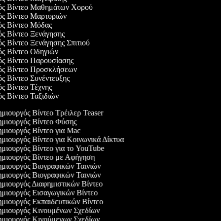
γός Βίντεο Μαθημάτων Χορού
γός Βίντεο Μαρτυριών
γός Βίντεο Μόδας
ός Βίντεο Ξενάγησης
ός Βίντεο Ξενάγησης Σπιτιού
γός Βίντεο Οδηγιών
γός Βίντεο Παρουσίασης
γός Βίντεο Προσκλήσεων
ός Βίντεο Συνέντευξης
ός Βίντεο Τέχνης
ός Βίντεο Ταξιδιών
μιουργός Βίντεο Τρέιλερ Teaser
μιουργός Βίντεο Φύσης
μιουργός Βίντεο για Mac
μιουργός Βίντεο για Κοινωνικά Δίκτυα
μιουργός Βίντεο για το YouTube
μιουργός Βίντεο με Αφήγηση
μιουργός Βιογραφικών Ταινιών
μιουργός Βιογραφικών Ταινιών
μιουργός Διαφημιστικών Βίντεο
μιουργός Εισαγωγικών Βίντεο
μιουργός Εκπαιδευτικών Βίντεο
μιουργός Κινουμένων Σχεδίων
μιουργός Κινούμενων Σχεδίων