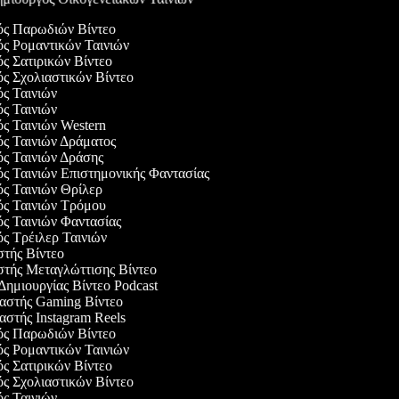
γός Παρωδιών Βίντεο
ός Ρομαντικών Ταινιών
ός Σατιρικών Βίντεο
ός Σχολιαστικών Βίντεο
ός Ταινιών
ός Ταινιών
ός Ταινιών Western
ός Ταινιών Δράματος
ός Ταινιών Δράσης
ός Ταινιών Επιστημονικής Φαντασίας
ός Ταινιών Θρίλερ
γός Ταινιών Τρόμου
ός Ταινιών Φαντασίας
ός Τρέιλερ Ταινιών
στής Βίντεο
αστής Μεταγλώττισης Βίντεο
 Δημιουργίας Βίντεο Podcast
υαστής Gaming Βίντεο
αστής Instagram Reels
γός Παρωδιών Βίντεο
ός Ρομαντικών Ταινιών
ός Σατιρικών Βίντεο
ός Σχολιαστικών Βίντεο
ός Ταινιών