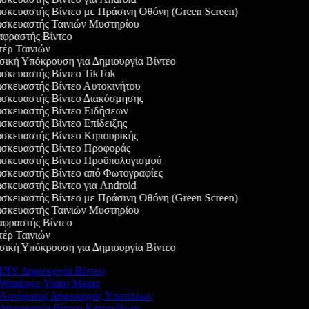
κευαστής Βίντεο με Πράσινη Οθόνη (Green Screen)
σκευαστής Ταινιών Μυστηρίου
φραστής Βίντεο
ρ Ταινιών
κή Υπόκρουση για Δημιουργία Βίντεο
κευαστής Βίντεο TikTok
κευαστής Βίντεο Αυτοκινήτου
σκευαστής Βίντεο Διακόσμησης
σκευαστής Βίντεο Ειδήσεων
κευαστής Βίντεο Επίδειξης
σκευαστής Βίντεο Κηπουρικής
σκευαστής Βίντεο Προφοράς
σκευαστής Βίντεο Προϋπολογισμού
κευαστής Βίντεο από Φωτογραφίες
κευαστής Βίντεο για Android
κευαστής Βίντεο με Πράσινη Οθόνη (Green Screen)
σκευαστής Ταινιών Μυστηρίου
φραστής Βίντεο
ρ Ταινιών
κή Υπόκρουση για Δημιουργία Βίντεο
DIY Δημιουργία Βίντεο
Windows Video Maker
Αυτόματος Δημιουργός Υποτίτλων
Δημιουργία Βίντεο Κατοικίδιων