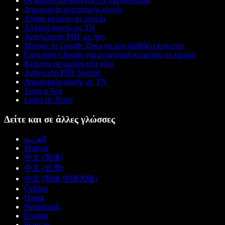
Οι καλύτεροι αναγνώστες για δυσλεξία
Δημιουργία ρομποτικής φωνής
Anime κείμενο σε ομιλία
Αλλαγή φωνής με ΤΝ
Αναγνώστης PDF με ήχο
Μπορεί το Google Docs να μου διαβάζει κείμενο;
Επέκταση Chrome για μετατροπή κειμένου σε ομιλία
Κείμενο σε ομιλία στα χίντι
Ανάγνωση PDF δυνατά
Δημιουργία φωνής με ΤΝ
Texto a Voz
Leitor de Texto
Δείτε και σε άλλες γλώσσες
العربية
Magyar
中文 (简体)
中文 (台灣)
中文 (简体 中国大陆)
Čeština
Dansk
Nederlands
English
Français