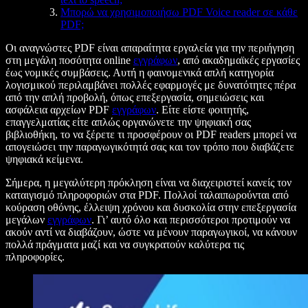
Μπορώ να χρησιμοποιήσω PDF Voice reader σε κάθε
PDF;
Οι αναγνώστες PDF είναι απαραίτητα εργαλεία για την περιήγηση
στη μεγάλη ποσότητα online
εγγράφων
, από ακαδημαϊκές εργασίες
έως νομικές συμβάσεις. Αυτή η φαινομενικά απλή κατηγορία
λογισμικού περιλαμβάνει πολλές εφαρμογές με δυνατότητες πέρα
από την απλή προβολή, όπως επεξεργασία, σημειώσεις και
ασφάλεια αρχείων PDF
εγγράφων
. Είτε είστε φοιτητής,
επαγγελματίας είτε απλώς οργανώνετε την ψηφιακή σας
βιβλιοθήκη, το να ξέρετε τι προσφέρουν οι PDF readers μπορεί να
απογειώσει την παραγωγικότητά σας και τον τρόπο που διαβάζετε
ψηφιακά κείμενα.
Σήμερα, η μεγαλύτερη πρόκληση είναι να διαχειριστεί κανείς τον
καταιγισμό πληροφοριών στα PDF. Πολλοί ταλαιπωρούνται από
κούραση οθόνης, έλλειψη χρόνου και δυσκολία στην επεξεργασία
μεγάλων
εγγράφων
. Γι’ αυτό όλο και περισσότεροι προτιμούν να
ακούν αντί να διαβάζουν, ώστε να μένουν παραγωγικοί, να κάνουν
πολλά πράγματα μαζί και να συγκρατούν καλύτερα τις
πληροφορίες.