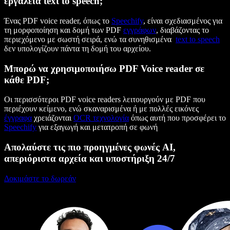
εργαλεία text to speech;
Ένας PDF voice reader, όπως το
Speechify
, είναι σχεδιασμένος για
τη μορφοποίηση και δομή των PDF
εγγράφων
, διαβάζοντας το
περιεχόμενο με σωστή σειρά, ενώ τα συνηθισμένα
text to speech
δεν υπολογίζουν πάντα τη δομή του αρχείου.
Μπορώ να χρησιμοποιήσω PDF Voice reader σε
κάθε PDF;
Οι περισσότεροι PDF voice readers λειτουργούν με PDF που
περιέχουν κείμενο, ενώ σκαναρισμένα ή με πολλές εικόνες
έγγραφα
χρειάζονται
OCR τεχνολογία
όπως αυτή που προσφέρει το
Speechify
για εξαγωγή και μετατροπή σε φωνή
Απολαύστε τις πιο προηγμένες φωνές AI,
απεριόριστα αρχεία και υποστήριξη 24/7
Δοκιμάστε το δωρεάν