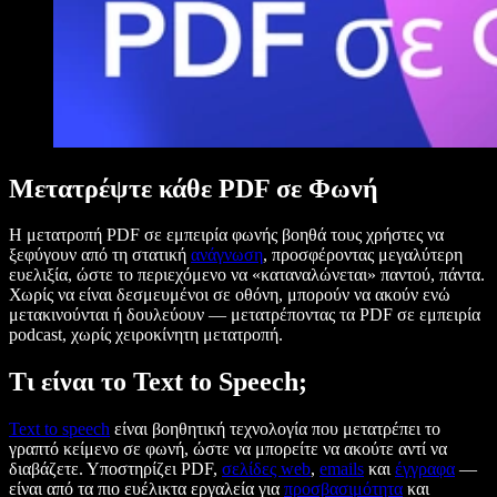
Μετατρέψτε κάθε PDF σε Φωνή
Η μετατροπή PDF σε εμπειρία φωνής βοηθά τους χρήστες να
ξεφύγουν από τη στατική
ανάγνωση
, προσφέροντας μεγαλύτερη
ευελιξία, ώστε το περιεχόμενο να «καταναλώνεται» παντού, πάντα.
Χωρίς να είναι δεσμευμένοι σε οθόνη, μπορούν να ακούν ενώ
μετακινούνται ή δουλεύουν — μετατρέποντας τα PDF σε εμπειρία
podcast, χωρίς χειροκίνητη μετατροπή.
Τι είναι το Text to Speech;
Text to speech
είναι βοηθητική τεχνολογία που μετατρέπει το
γραπτό κείμενο σε φωνή, ώστε να μπορείτε να ακούτε αντί να
διαβάζετε. Υποστηρίζει PDF,
σελίδες web
,
emails
και
έγγραφα
—
είναι από τα πιο ευέλικτα εργαλεία για
προσβασιμότητα
και