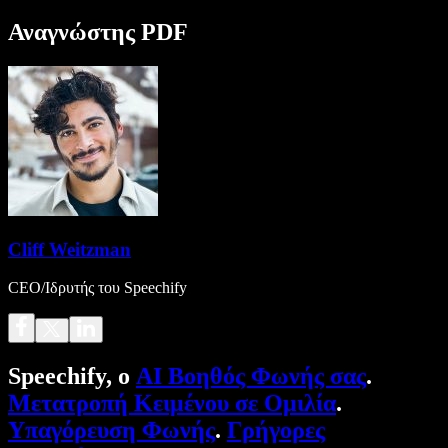
Αναγνώστης PDF
Cliff Weitzman
CEO/Ιδρυτής του Speechify
Speechify, ο
AI Βοηθός Φωνής σας
.
Μετατροπή Κειμένου σε Ομιλία
.
Υπαγόρευση Φωνής
.
Γρήγορες