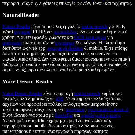
περιορισμούς, π.χ. λιγότερες επιλογές φωνών, τόνου και ταχύτητας.
NaturalReader
NaturalReader
είναι δημοφιλές εργαλείο
text to speech
για PDF,
Word
έγγραφα
, EPUB και
ιστοσελίδες
, ιδανικό για πολυμορφική
χρήση. Διαθέτει φωνές, γλώσσες και
OCR λειτουργία
για
ανάγνωση
σκαναρισμένων
εγγράφων
& εικόνων. Η πλατφόρμα
διατίθεται ως web app,
εφαρμογή desktop
& mobile. Έχει επίσης
δυνατότητες δημιουργίας περιεχομένου όπως voiceovers και
εκπαιδευτικά υλικά. Δεν προσφέρει όμως προχωρημένη φωνητική
διάδραση ή ενιαία εργαλεία παραγωγικότητας (όπως integrated AI
σημειώσεις), άρα συνολικά είναι λιγότερο ολοκληρωμένο.
Voice Dream Reader
Voice Dream Reader
είναι εφαρμογή
text to speech
κυρίως για
κινητά, πολύ δημοφιλής σε
iOS
. Υποστηρίζει πολλούς τύπους
αρχείων και προσφέρει πολλές επιλογές παραμετροποίησης:
ταχύτητα, φωνή, συγχρονισμένη
ανάγνωση
,
χρωματισμό-τονισμό
.
Είναι ιδανικό για άτομα με
δυσλεξία
και
προβλήματα όρασης
.
Υποστηρίζει και offline χρήση, χωρίς Ίντερνετ. Ωστόσο,
περιορίζεται σε mobile, δεν υποστηρίζει διάδραση φωνής,
transcriptions ή εκτεταμένα εργαλεία παραγωγικότητας.