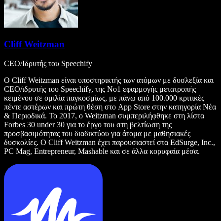
Cliff Weitzman
CEO/Ιδρυτής του Speechify
Ο Cliff Weitzman είναι υποστηρικτής των ατόμων με δυσλεξία και
CEO/ιδρυτής του Speechify, της Νο1 εφαρμογής μετατροπής
κειμένου σε ομιλία παγκοσμίως, με πάνω από 100.000 κριτικές
πέντε αστέρων και πρώτη θέση στο App Store στην κατηγορία Νέα
& Περιοδικά. Το 2017, ο Weitzman συμπεριλήφθηκε στη λίστα
Forbes 30 under 30 για το έργο του στη βελτίωση της
προσβασιμότητας του διαδικτύου για άτομα με μαθησιακές
δυσκολίες. Ο Cliff Weitzman έχει παρουσιαστεί στα EdSurge, Inc.,
PC Mag, Entrepreneur, Mashable και σε άλλα κορυφαία μέσα.