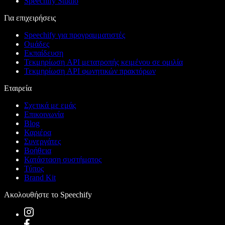
Speechify Studio
Για επιχειρήσεις
Speechify για προγραμματιστές
Ομάδες
Εκπαίδευση
Τεκμηρίωση API μετατροπής κειμένου σε ομιλία
Τεκμηρίωση API φωνητικών πρακτόρων
Εταιρεία
Σχετικά με εμάς
Επικοινωνία
Blog
Καριέρα
Συνεργάτες
Βοήθεια
Κατάσταση συστήματος
Τύπος
Brand Kit
Ακολουθήστε το Speechify