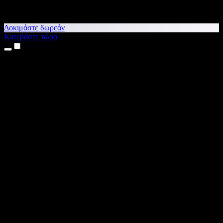
Δοκιμάστε δωρεάν
Κατεβάστε τώρα
Προϊόντα
Κείμενο σε Ομιλία
Εφαρμογές για iPhone & iPad
Εφαρμογή για Android
Επέκταση για Chrome
Επέκταση για Edge
Web εφαρμογή
Εφαρμογή για Mac
Εφαρμογή για Windows