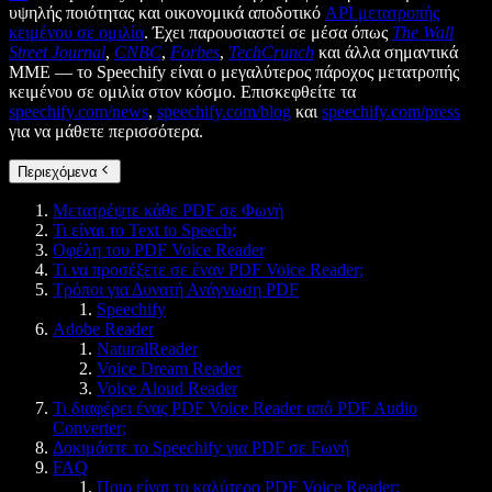
υψηλής ποιότητας και οικονομικά αποδοτικό
API μετατροπής
κειμένου σε ομιλία
. Έχει παρουσιαστεί σε μέσα όπως
The Wall
Street Journal
,
CNBC
,
Forbes
,
TechCrunch
και άλλα σημαντικά
ΜΜΕ — το Speechify είναι ο μεγαλύτερος πάροχος μετατροπής
κειμένου σε ομιλία στον κόσμο. Επισκεφθείτε τα
speechify.com/news
,
speechify.com/blog
και
speechify.com/press
για να μάθετε περισσότερα.
Περιεχόμενα
Μετατρέψτε κάθε PDF σε Φωνή
Τι είναι το Text to Speech;
Οφέλη του PDF Voice Reader
Τι να προσέξετε σε έναν PDF Voice Reader;
Τρόποι για Δυνατή Ανάγνωση PDF
Speechify
Adobe Reader
NaturalReader
Voice Dream Reader
Voice Aloud Reader
Τι διαφέρει ένας PDF Voice Reader από PDF Audio
Converter;
Δοκιμάστε το Speechify για PDF σε Fωνή
FAQ
Ποιο είναι το καλύτερο PDF Voice Reader;