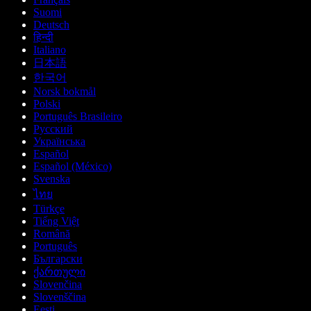
Suomi
Deutsch
हिन्दी
Italiano
日本語
한국어
Norsk bokmål
Polski
Português Brasileiro
Русский
Українська
Español
Español (México)
Svenska
ไทย
Türkçe
Tiếng Việt
Română
Português
Български
ქართული
Slovenčina
Slovenščina
Eesti