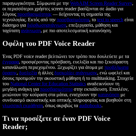
παραγωγικότητα. Σύμφωνα με την
WebAIM Screen Reader Survey
,
οι περισσότεροι χρήστες screen reader βασίζονται σε áudio για
λόγους
προσβασιμότητας
— δείχνοντας τη σημασία της
τεχνολογίας. Εκτός από την
προσβασιμότητα
, το
text to speech
είναι
διάσημο για
διόρθωση
ανάγνωση
, επεξεργασία, μάθηση και
ταχύτατη
ανάγνωση
, με πιο αποτελεσματική κατανόηση.
Οφέλη του PDF Voice Reader
Ένας PDF voice reader βελτιώνει τον τρόπο που δουλεύετε με τα
έγγραφα
, προσφέροντας πρόσβαση, ευελιξία και πιο ξεκούραστη
κατανάλωση περιεχομένου. Ξεχωρίζει για άτομα με
προβλήματα
όρασης
,
δυσλεξία
ή άλλες
δυσκολίες ανάγνωσης
, ενώ ωφελεί και
όσους προτιμούν την ακουστική μάθηση ή το multitasking. Στοιχεία
του
National Center for Education Statistics
αναδεικνύουν τη
μεγάλη ανάγκη για
προσβασιμότητα
στην εκπαίδευση. Επιπλέον,
μειώνουν την κούραση στα μάτια, ενισχύουν την
κατανόηση
με
συνδυασμό ακουστικής και οπτικής πληροφορίας και βοηθούν στη
γλωσσική εκμάθηση
, όπως ακριβώς τα
audiobooks
.
Τι να προσέξετε σε έναν PDF Voice
Reader;