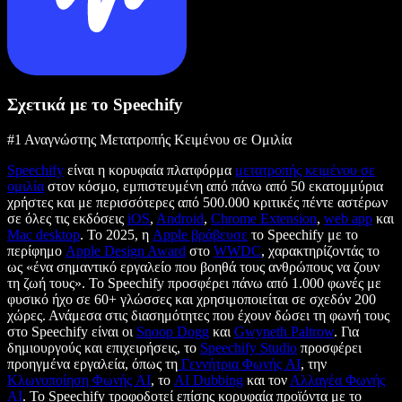
Σχετικά με το Speechify
#1 Αναγνώστης Μετατροπής Κειμένου σε Ομιλία
Speechify
είναι η κορυφαία πλατφόρμα
μετατροπής κειμένου σε
ομιλία
στον κόσμο, εμπιστευμένη από πάνω από 50 εκατομμύρια
χρήστες και με περισσότερες από 500.000 κριτικές πέντε αστέρων
σε όλες τις εκδόσεις
iOS
,
Android
,
Chrome Extension
,
web app
και
Mac desktop
. Το 2025, η
Apple βράβευσε
το Speechify με το
περίφημο
Apple Design Award
στο
WWDC
, χαρακτηρίζοντάς το
ως «ένα σημαντικό εργαλείο που βοηθά τους ανθρώπους να ζουν
τη ζωή τους». Το Speechify προσφέρει πάνω από 1.000 φωνές με
φυσικό ήχο σε 60+ γλώσσες και χρησιμοποιείται σε σχεδόν 200
χώρες. Ανάμεσα στις διασημότητες που έχουν δώσει τη φωνή τους
στο Speechify είναι οι
Snoop Dogg
και
Gwyneth Paltrow
. Για
δημιουργούς και επιχειρήσεις, το
Speechify Studio
προσφέρει
προηγμένα εργαλεία, όπως τη
Γεννήτρια Φωνής AI
, την
Κλωνοποίηση Φωνής AI
, το
AI Dubbing
και τον
Αλλαγέα Φωνής
AI
. Το Speechify τροφοδοτεί επίσης κορυφαία προϊόντα με το