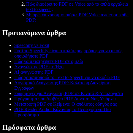
Πώς διαφέρει το PDF σε Voice από τα απλά εργαλεία
text to speech;
Μπορώ να χρησιμοποιήσω PDF Voice reader σε κάθε
PDF;
Προτεινόμενα άρθρα
Speechify vs Foxit
Γιατί το Speechify είναι ο καλύτερος τρόπος για να ακούς
οποιοδήποτε PDF
Πώς να μετατρέψετε PDF σε ομιλία
Αναγνώστης PDF με Ήχο
AI αναγνώστης PDF
Πώς χρησιμοποιώ το Text to Speech για να ακούω PDF
Λογισμικό Ανάγνωσης PDF: Καλύτερη Διαχείριση
Εγγράφων
Εφαρμογές για Ανάγνωση PDF σε Κινητό & Υπολογιστή
Πρόγραμμα που Διαβάζει PDF Δυνατά: Ναι, Υπάρχει
Μετατροπή PDF σε Κείμενο: Ο απόλυτος οδηγός σας
PDF Reader Audio: Κάνοντας το Περιεχόμενο Πιο
Προσβάσιμο
Πρόσφατα άρθρα