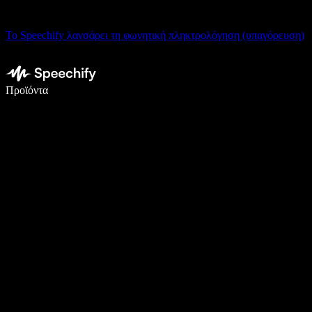
Το Speechify λανσάρει τη φωνητική πληκτρολόγηση (υπαγόρευση)
Γράψτε 5× πιο γρήγορα με φωνητική πληκτρολόγηση
Προϊόντα
Μάθετε περισσότερα