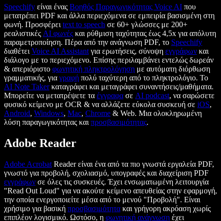
Speechify
είναι ένας
Βοηθός Παραγωγικότητας Voice AI
που
μετατρέπει PDF και άλλα περιεχόμενα σε εμπειρία βασισμένη στη
φωνή. Προσφέρει
text to speech
σε 60+ γλώσσες με 200+
ρεαλιστικές
AI φωνές
και ρύθμιση ταχύτητας έως 4,5x για απόλυτη
παραμετροποίηση. Πέρα από την ανάγνωση PDF, το
Speechify
διαθέτει
Voice AI Assistant
για ερωτήσεις, σύνοψη
εγγράφων
και
διάλογο με το περιεχόμενο. Επίσης περιλαμβάνει εντελώς δωρεάν
& απεριόριστο
φωνητική πληκτρολόγηση
με αυτόματη διόρθωση
γραμματικής, για
γραφή
πολύ ταχύτερη από το πληκτρολόγιο. Το
AI Note Taker
καταγράφει και μεταγράφει συναντήσεις/μαθήματα.
Μπορείτε να μετατρέψετε τα
έγγραφα
σε
AI podcast
, να σαρώσετε
φυσικό κείμενο με OCR & να αλλάζετε εύκολα συσκευή σε
iOS
,
Android
,
Windows
,
Mac
,
Chrome
& Web. Μια ολοκληρωμένη
λύση παραγωγικότητας και
προσβασιμότητας
.
Adobe Reader
Adobe Acrobat
Reader είναι ένα από τα πιο γνωστά εργαλεία PDF,
γνωστό για προβολή, σχολιασμό, υπογραφές και διαχείριση PDF
εγγράφων
σε όλες τις συσκευές. Έχει ενσωματωμένη λειτουργία
"Read Out Loud" για να ακούτε κείμενο απευθείας στην εφαρμογή,
την οποία ενεργοποιείτε μέσα από το μενού "Προβολή". Είναι
χρήσιμο για βασική
προσβασιμότητα
και γρήγορη ακρόαση χωρίς
επιπλέον λογισμικό. Ωστόσο, η
φωνητική ανάγνωση
έχει