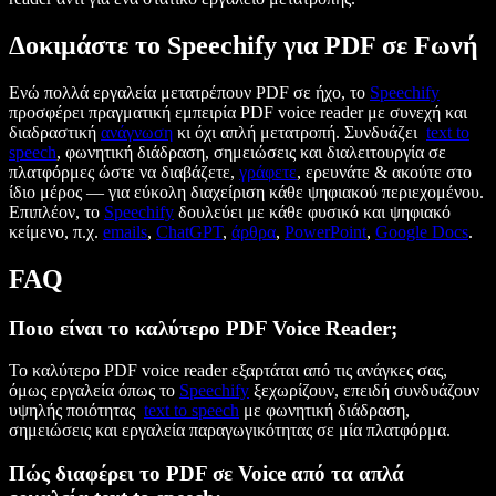
Δοκιμάστε το Speechify για PDF σε Fωνή
Eνώ πολλά εργαλεία μετατρέπουν PDF σε ήχο, το
Speechify
προσφέρει πραγματική εμπειρία PDF voice reader με συνεχή και
διαδραστική
ανάγνωση
κι όχι απλή μετατροπή. Συνδυάζει
text to
speech
, φωνητική διάδραση, σημειώσεις και διαλειτουργία σε
πλατφόρμες ώστε να διαβάζετε,
γράφετε
, ερευνάτε & ακούτε στο
ίδιο μέρος — για εύκολη διαχείριση κάθε ψηφιακού περιεχομένου.
Επιπλέον, το
Speechify
δουλεύει με κάθε φυσικό και ψηφιακό
κείμενο, π.χ.
emails
,
ChatGPT
,
άρθρα
,
PowerPoint
,
Google Docs
.
FAQ
Ποιο είναι το καλύτερο PDF Voice Reader;
Το καλύτερο PDF voice reader εξαρτάται από τις ανάγκες σας,
όμως εργαλεία όπως το
Speechify
ξεχωρίζουν, επειδή συνδυάζουν
υψηλής ποιότητας
text to speech
με φωνητική διάδραση,
σημειώσεις και εργαλεία παραγωγικότητας σε μία πλατφόρμα.
Πώς διαφέρει το PDF σε Voice από τα απλά