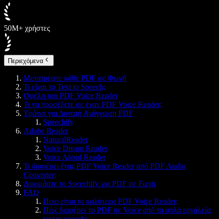
50M+ χρήστες
Περιεχόμενα
Μετατρέψτε κάθε PDF σε Φωνή
Τι είναι το Text to Speech;
Οφέλη του PDF Voice Reader
Τι να προσέξετε σε έναν PDF Voice Reader;
Τρόποι για Δυνατή Ανάγνωση PDF
Speechify
Adobe Reader
NaturalReader
Voice Dream Reader
Voice Aloud Reader
Τι διαφέρει ένας PDF Voice Reader από PDF Audio
Converter;
Δοκιμάστε το Speechify για PDF σε Fωνή
FAQ
Ποιο είναι το καλύτερο PDF Voice Reader;
Πώς διαφέρει το PDF σε Voice από τα απλά εργαλεία
text to speech;