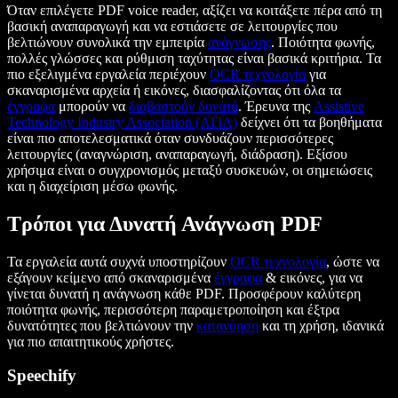
Όταν επιλέγετε PDF voice reader, αξίζει να κοιτάξετε πέρα από τη
βασική αναπαραγωγή και να εστιάσετε σε λειτουργίες που
βελτιώνουν συνολικά την εμπειρία
ανάγνωσης
. Ποιότητα φωνής,
πολλές γλώσσες και ρύθμιση ταχύτητας είναι βασικά κριτήρια. Τα
πιο εξελιγμένα εργαλεία περιέχουν
OCR τεχνολογία
για
σκαναρισμένα αρχεία ή εικόνες, διασφαλίζοντας ότι όλα τα
έγγραφα
μπορούν να
διαβαστούν δυνατά
. Έρευνα της
Assistive
Technology Industry Association (ATIA)
δείχνει ότι τα βοηθήματα
είναι πιο αποτελεσματικά όταν συνδυάζουν περισσότερες
λειτουργίες (αναγνώριση, αναπαραγωγή, διάδραση). Εξίσου
χρήσιμα είναι ο συγχρονισμός μεταξύ συσκευών, οι σημειώσεις
και η διαχείριση μέσω φωνής.
Τρόποι για Δυνατή Ανάγνωση PDF
Τα εργαλεία αυτά συχνά υποστηρίζουν
OCR τεχνολογία
, ώστε να
εξάγουν κείμενο από σκαναρισμένα
έγγραφα
& εικόνες, για να
γίνεται δυνατή η ανάγνωση κάθε PDF. Προσφέρουν καλύτερη
ποιότητα φωνής, περισσότερη παραμετροποίηση και έξτρα
δυνατότητες που βελτιώνουν την
κατανόηση
και τη χρήση, ιδανικά
για πιο απαιτητικούς χρήστες.
Speechify