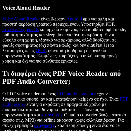
Voice Aloud Reader
Voice Aloud Reader
είναι δωρεάν
Android
app για απλή και
προσιτή ακρόαση γραπτού περιεχομένου. Υποστηρίζει PDF,
ιστοσελίδες
,
emails
και αρχεία κειμένου, ενώ διαθέτει night mode,
ρύθμιση ταχύτητας και sleep timer για άνετη ακρόαση. Είναι
εύκολο στη χρήση, ιδανικό για αρχάριους, αλλά βασίζεται σε
φωνές συστήματος (όχι πάντα καλές) και δεν διαθέτει έξτρα
λειτουργίες όπως
OCR
, φωνητική διάδραση ή εργαλεία
παραγωγικότητας. Επομένως, ταιριάζει για απλή, καθημερινή
χρήση και όχι για πιο σύνθετες εργασίες.
Τι διαφέρει ένας PDF Voice Reader από
PDF Audio Converter;
Ο PDF voice reader και ένας
PDF audio converter
έχουν
διαφορετικό σκοπό, αν και μετατρέπουν κείμενο σε ήχο. Ένας
PDF
audio reader
είναι για ακρόαση σε πραγματικό χρόνο με
διαδραστικότητα και δυναμική ρύθμιση — ιδανικός για
παραγωγικότητα και
κατανόηση
. Ο audio converter βγάζει στατικό
αρχείο (π.χ. MP3) για offline ακρόαση χωρίς αλληλεπίδραση. Για
συνεχή εμπειρία
ανάγνωσης
, καλύτερη επιλογή είναι ένα voice
reader αντί για ένα στατικό εργαλείο μετατροπής.