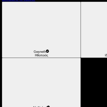
Gwyneth
Ηθοποιός
Ι