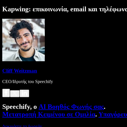
Kapwing: επικοινωνία, email και τηλέφων
Cliff Weitzman
CEO/Ιδρυτής του Speechify
Speechify, ο
AI Βοηθός Φωνής σας
.
Μετατροπή Κειμένου σε Ομιλία
.
Υπαγόρε
Δοκιμάστε το δωρεάν