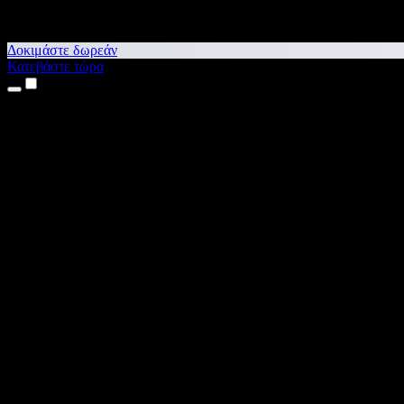
Δοκιμάστε δωρεάν
Κατεβάστε τώρα
Προϊόντα
Κείμενο σε Ομιλία
Εφαρμογές για iPhone & iPad
Εφαρμογή για Android
Επέκταση για Chrome
Επέκταση για Edge
Web εφαρμογή
Εφαρμογή για Mac
Εφαρμογή για Windows