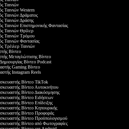
γός Ταινιών
ός Ταινιών Western
γός Ταινιών Δράματος
γός Ταινιών Δράσης
ός Ταινιών Επιστημονικής Φαντασίας
γός Ταινιών Θρίλερ
γός Ταινιών Τρόμου
γός Ταινιών Φαντασίας
ός Τρέιλερ Ταινιών
αστής Βίντεο
αστής Μεταγλώττισης Βίντεο
 Δημιουργίας Βίντεο Podcast
υαστής Gaming Βίντεο
αστής Instagram Reels
κευαστής Βίντεο TikTok
κευαστής Βίντεο Αυτοκινήτου
κευαστής Βίντεο Διακόσμησης
κευαστής Βίντεο Ειδήσεων
κευαστής Βίντεο Επίδειξης
κευαστής Βίντεο Κηπουρικής
κευαστής Βίντεο Προφοράς
κευαστής Βίντεο Προϋπολογισμού
κευαστής Βίντεο από Φωτογραφίες
κευαστής Βίντεο για Android