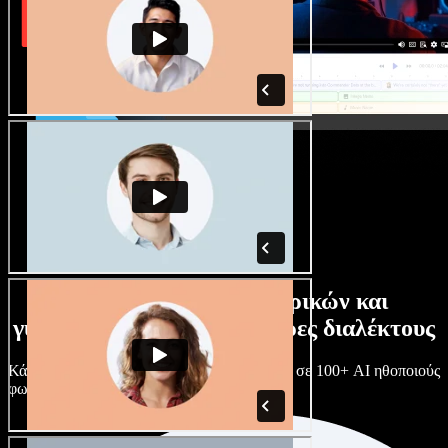
Τεράστια συλλογή ανδρικών και
γυναικείων φωνών με άπειρες διαλέκτους
Κάθε έργο είναι μοναδικό. Διάλεξε ανάμεσα σε 100+ AI ηθοποιούς
φωνής & διαλέκτους και κάν’ τους όπως θες.