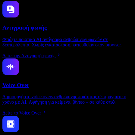
Αντιγραφή φωνής
Φτιάξτε ποιοτικά AI αντίγραφα ανθρώπινων φωνών σε
δευτερόλεπτα. Χωρίς εγκατάσταση, κατευθείαν στον browser.
Δείτε την Αντιγραφή φωνής
Voice Over
Δημιουργήστε voice overs ανθρώπινης ποιότητας σε πραγματικό
χρόνο με AI. Αφήγηση για κείμενα, βίντεο – σε κάθε στυλ.
Δείτε το Voice Over