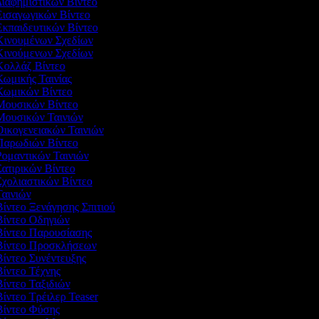
Διαφημιστικών Βίντεο
 Εισαγωγικών Βίντεο
Εκπαιδευτικών Βίντεο
 Κινουμένων Σχεδίων
 Κινούμενων Σχεδίων
 Κολλάζ Βίντεο
Κωμικής Ταινίας
 Κωμικών Βίντεο
 Μουσικών Βίντεο
 Μουσικών Ταινιών
Οικογενειακών Ταινιών
 Παρωδιών Βίντεο
Ρομαντικών Ταινιών
Σατιρικών Βίντεο
Σχολιαστικών Βίντεο
Ταινιών
Βίντεο Ξενάγησης Σπιτιού
 Βίντεο Οδηγιών
 Βίντεο Παρουσίασης
 Βίντεο Προσκλήσεων
Βίντεο Συνέντευξης
Βίντεο Τέχνης
Βίντεο Ταξιδιών
Βίντεο Τρέιλερ Teaser
 Βίντεο Φύσης