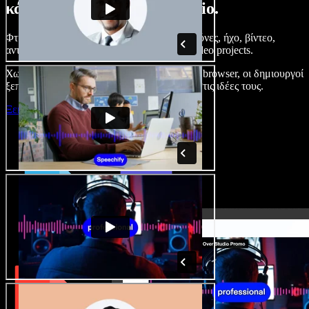
κάνετε με το Speechify Studio.
Φτιάξτε voice overs, προσθέστε δωρεάν εικόνες, ήχο, βίντεο,
αντιγραφή φωνής – ολοκληρωμένα audio/video projects.
Χωρίς καμπύλη εκμάθησης και με όλα στον browser, οι δημιουργοί
ξεπερνούν τα κλασικά όρια και δίνουν ζωή στις ιδέες τους.
Ξεκινήστε με το Studio