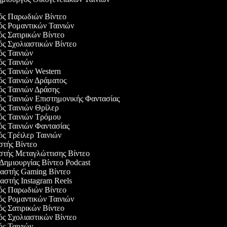
γός Παρωδιών Βίντεο
γός Ρομαντικών Ταινιών
ός Σατιρικών Βίντεο
γός Σχολιαστικών Βίντεο
γός Ταινιών
γός Ταινιών
ός Ταινιών Western
γός Ταινιών Δράματος
γός Ταινιών Δράσης
ός Ταινιών Επιστημονικής Φαντασίας
γός Ταινιών Θρίλερ
γός Ταινιών Τρόμου
γός Ταινιών Φαντασίας
ός Τρέιλερ Ταινιών
αστής Βίντεο
αστής Μεταγλώττισης Βίντεο
 Δημιουργίας Βίντεο Podcast
υαστής Gaming Βίντεο
αστής Instagram Reels
γός Παρωδιών Βίντεο
γός Ρομαντικών Ταινιών
ός Σατιρικών Βίντεο
γός Σχολιαστικών Βίντεο
γός Ταινιών