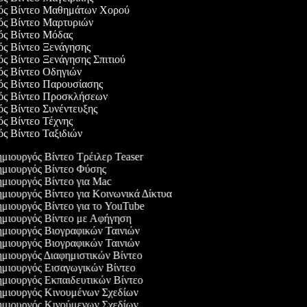
γός Βίντεο Μαθημάτων Χορού
γός Βίντεο Μαρτυριών
γός Βίντεο Μόδας
γός Βίντεο Ξενάγησης
ός Βίντεο Ξενάγησης Σπιτιού
γός Βίντεο Οδηγιών
γός Βίντεο Παρουσίασης
γός Βίντεο Προσκλήσεων
ός Βίντεο Συνέντευξης
ός Βίντεο Τέχνης
ός Βίντεο Ταξιδιών
μιουργός Βίντεο Τρέιλερ Teaser
μιουργός Βίντεο Φύσης
μιουργός Βίντεο για Mac
μιουργός Βίντεο για Κοινωνικά Δίκτυα
μιουργός Βίντεο για το YouTube
μιουργός Βίντεο με Αφήγηση
μιουργός Βιογραφικών Ταινιών
μιουργός Βιογραφικών Ταινιών
μιουργός Διαφημιστικών Βίντεο
μιουργός Εισαγωγικών Βίντεο
μιουργός Εκπαιδευτικών Βίντεο
μιουργός Κινουμένων Σχεδίων
μιουργός Κινούμενων Σχεδίων