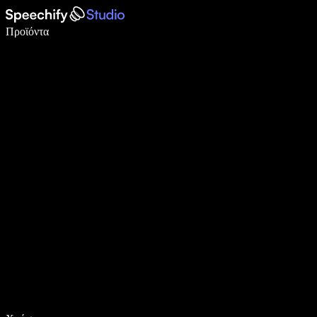
Γράψτε 5× πιο γρήγορα με φωνητική πληκτρολόγηση
Προϊόντα
Μάθετε περισσότερα