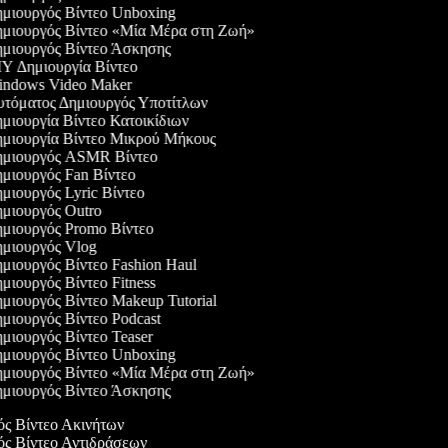
μιουργός Βίντεο Unboxing
μιουργός Βίντεο «Μία Μέρα στη Ζωή»
μιουργός Βίντεο Άσκησης
Y Δημιουργία Βίντεο
ndows Video Maker
τόματος Δημιουργός Υποτίτλων
μιουργία Βίντεο Κατοικίδιων
μιουργία Βίντεο Μικρού Μήκους
μιουργός ASMR Βίντεο
μιουργός Fan Βίντεο
μιουργός Lyric Βίντεο
μιουργός Outro
μιουργός Promo Βίντεο
μιουργός Vlog
μιουργός Βίντεο Fashion Haul
μιουργός Βίντεο Fitness
μιουργός Βίντεο Makeup Tutorial
μιουργός Βίντεο Podcast
μιουργός Βίντεο Teaser
μιουργός Βίντεο Unboxing
μιουργός Βίντεο «Μία Μέρα στη Ζωή»
μιουργός Βίντεο Άσκησης
γός Βίντεο Ακινήτων
γός Βίντεο Αντιδράσεων