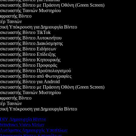
κευαστής Βίντεο με Πράσινη Οθόνη (Green Screen)
κευαστής Ταινιών Μυστηρίου
ραστής Βίντεο
ρ Ταινιών
κή Υπόκρουση για Δημιουργία Βίντεο
κευαστής Βίντεο TikTok
κευαστής Βίντεο Αυτοκινήτου
κευαστής Βίντεο Διακόσμησης
κευαστής Βίντεο Ειδήσεων
κευαστής Βίντεο Επίδειξης
κευαστής Βίντεο Κηπουρικής
κευαστής Βίντεο Προφοράς
κευαστής Βίντεο Προϋπολογισμού
κευαστής Βίντεο από Φωτογραφίες
κευαστής Βίντεο για Android
κευαστής Βίντεο με Πράσινη Οθόνη (Green Screen)
κευαστής Ταινιών Μυστηρίου
ραστής Βίντεο
ρ Ταινιών
κή Υπόκρουση για Δημιουργία Βίντεο
DIY Δημιουργία Βίντεο
Windows Video Maker
Αυτόματος Δημιουργός Υποτίτλων
Δημιουργία Βίντεο Κατοικίδιων