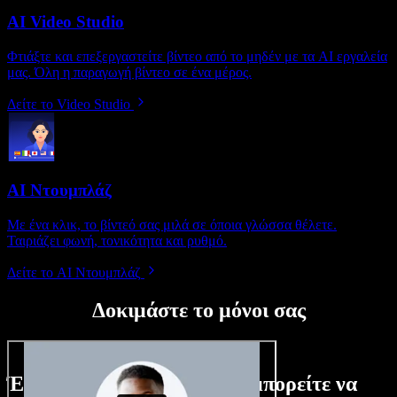
AI Video Studio
Φτιάξτε και επεξεργαστείτε βίντεο από το μηδέν με τα AI εργαλεία
μας. Όλη η παραγωγή βίντεο σε ένα μέρος.
Δείτε το Video Studio
AI Ντουμπλάζ
Με ένα κλικ, το βίντεό σας μιλά σε όποια γλώσσα θέλετε.
Ταιριάζει φωνή, τονικότητα και ρυθμό.
Δείτε το AI Ντουμπλάζ
Δοκιμάστε το μόνοι σας
Ένα μικρό δείγμα από όσα μπορείτε να