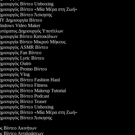
μιουργός Βίντεο Unboxing
μιουργός Βίντεο «Μία Μέρα στη Ζωή»
μιουργός Βίντεο Άσκησης
Y Δημιουργία Βίντεο
ndows Video Maker
τόματος Δημιουργός Υποτίτλων
μιουργία Βίντεο Κατοικίδιων
μιουργία Βίντεο Μικρού Μήκους
μιουργός ASMR Βίντεο
μιουργός Fan Βίντεο
μιουργός Lyric Βίντεο
μιουργός Outro
μιουργός Promo Βίντεο
μιουργός Vlog
μιουργός Βίντεο Fashion Haul
μιουργός Βίντεο Fitness
μιουργός Βίντεο Makeup Tutorial
μιουργός Βίντεο Podcast
μιουργός Βίντεο Teaser
μιουργός Βίντεο Unboxing
μιουργός Βίντεο «Μία Μέρα στη Ζωή»
μιουργός Βίντεο Άσκησης
ός Βίντεο Ακινήτων
ός Βίντεο Αντιδράσεων