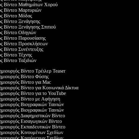
γός Βίντεο Μαθημάτων Χορού
ός Βίντεο Μαρτυριών
ός Βίντεο Μόδας
ός Βίντεο Ξενάγησης
ός Βίντεο Ξενάγησης Σπιτιού
ός Βίντεο Οδηγιών
ός Βίντεο Παρουσίασης
γός Βίντεο Προσκλήσεων
ός Βίντεο Συνέντευξης
ός Βίντεο Τέχνης
ός Βίντεο Ταξιδιών
μιουργός Βίντεο Τρέιλερ Teaser
μιουργός Βίντεο Φύσης
μιουργός Βίντεο για Mac
μιουργός Βίντεο για Κοινωνικά Δίκτυα
μιουργός Βίντεο για το YouTube
μιουργός Βίντεο με Αφήγηση
μιουργός Βιογραφικών Ταινιών
μιουργός Βιογραφικών Ταινιών
μιουργός Διαφημιστικών Βίντεο
μιουργός Εισαγωγικών Βίντεο
μιουργός Εκπαιδευτικών Βίντεο
μιουργός Κινουμένων Σχεδίων
μιουργός Κινούμενων Σχεδίων