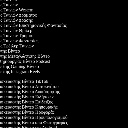
ός Ταινιών
ός Ταινιών Western
ός Ταινιών Δράματος
ός Ταινιών Δράσης
ός Ταινιών Επιστημονικής Φαντασίας
ός Ταινιών Θρίλερ
ός Ταινιών Τρόμου
ός Ταινιών Φαντασίας
ός Τρέιλερ Ταινιών
στής Βίντεο
στής Μεταγλώττισης Βίντεο
 Δημιουργίας Βίντεο Podcast
αστής Gaming Βίντεο
αστής Instagram Reels
σκευαστής Βίντεο TikTok
σκευαστής Βίντεο Αυτοκινήτου
σκευαστής Βίντεο Διακόσμησης
σκευαστής Βίντεο Ειδήσεων
σκευαστής Βίντεο Επίδειξης
σκευαστής Βίντεο Κηπουρικής
σκευαστής Βίντεο Προφοράς
σκευαστής Βίντεο Προϋπολογισμού
σκευαστής Βίντεο από Φωτογραφίες
σκευαστής Βίντεο για Android