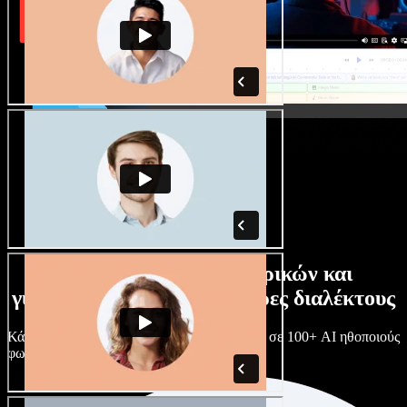
Τεράστια συλλογή ανδρικών και
γυναικείων φωνών με άπειρες διαλέκτους
Κάθε έργο είναι μοναδικό. Διάλεξε ανάμεσα σε 100+ AI ηθοποιούς
φωνής & διαλέκτους και κάν’ τους όπως θες.