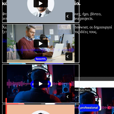
κάνετε με το Speechify Studio.
Φτιάξτε voice overs, προσθέστε δωρεάν εικόνες, ήχο, βίντεο,
αντιγραφή φωνής – ολοκληρωμένα audio/video projects.
Χωρίς καμπύλη εκμάθησης και με όλα στον browser, οι δημιουργοί
ξεπερνούν τα κλασικά όρια και δίνουν ζωή στις ιδέες τους.
Ξεκινήστε με το Studio