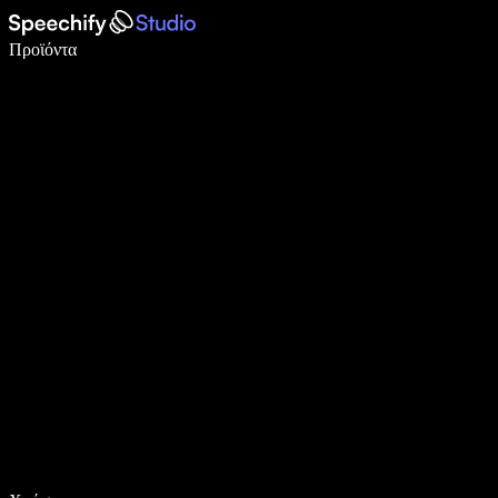
Γράψτε 5× πιο γρήγορα με φωνητική πληκτρολόγηση
Προϊόντα
Μάθετε περισσότερα