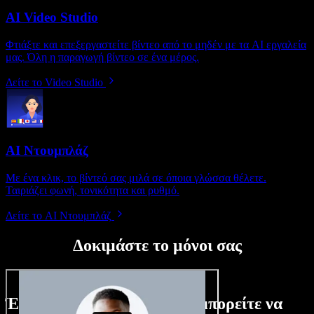
AI Video Studio
Φτιάξτε και επεξεργαστείτε βίντεο από το μηδέν με τα AI εργαλεία
μας. Όλη η παραγωγή βίντεο σε ένα μέρος.
Δείτε το Video Studio
AI Ντουμπλάζ
Με ένα κλικ, το βίντεό σας μιλά σε όποια γλώσσα θέλετε.
Ταιριάζει φωνή, τονικότητα και ρυθμό.
Δείτε το AI Ντουμπλάζ
Δοκιμάστε το μόνοι σας
Ένα μικρό δείγμα από όσα μπορείτε να