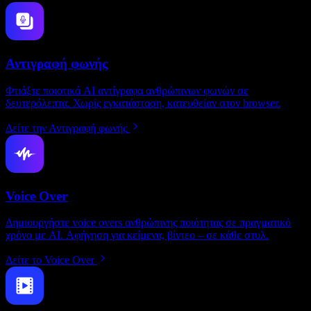
Αντιγραφή φωνής
Φτιάξτε ποιοτικά AI αντίγραφα ανθρώπινων φωνών σε
δευτερόλεπτα. Χωρίς εγκατάσταση, κατευθείαν στον browser.
Δείτε την Αντιγραφή φωνής
Voice Over
Δημιουργήστε voice overs ανθρώπινης ποιότητας σε πραγματικό
χρόνο με AI. Αφήγηση για κείμενα, βίντεο – σε κάθε στυλ.
Δείτε το Voice Over