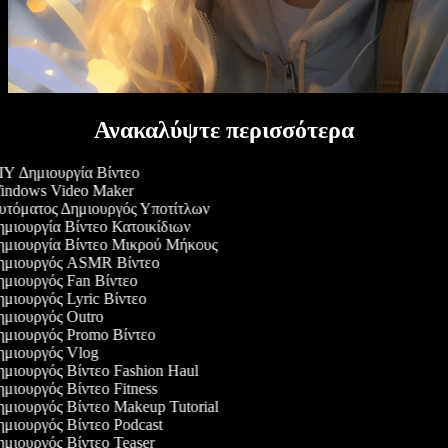
Ανακαλύψτε περισσότερα
Y Δημιουργία Βίντεο
ndows Video Maker
τόματος Δημιουργός Υποτίτλων
μιουργία Βίντεο Κατοικίδιων
μιουργία Βίντεο Μικρού Μήκους
μιουργός ASMR Βίντεο
μιουργός Fan Βίντεο
μιουργός Lyric Βίντεο
μιουργός Outro
μιουργός Promo Βίντεο
μιουργός Vlog
μιουργός Βίντεο Fashion Haul
μιουργός Βίντεο Fitness
μιουργός Βίντεο Makeup Tutorial
μιουργός Βίντεο Podcast
μιουργός Βίντεο Teaser