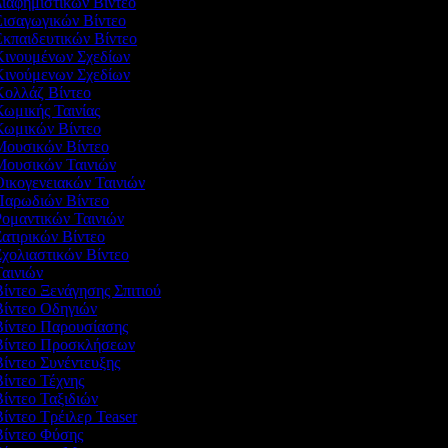
Διαφημιστικών Βίντεο
Εισαγωγικών Βίντεο
Εκπαιδευτικών Βίντεο
 Κινουμένων Σχεδίων
 Κινούμενων Σχεδίων
 Κολλάζ Βίντεο
Κωμικής Ταινίας
 Κωμικών Βίντεο
 Μουσικών Βίντεο
 Μουσικών Ταινιών
Οικογενειακών Ταινιών
 Παρωδιών Βίντεο
Ρομαντικών Ταινιών
Σατιρικών Βίντεο
Σχολιαστικών Βίντεο
Ταινιών
Βίντεο Ξενάγησης Σπιτιού
Βίντεο Οδηγιών
 Βίντεο Παρουσίασης
 Βίντεο Προσκλήσεων
Βίντεο Συνέντευξης
Βίντεο Τέχνης
Βίντεο Ταξιδιών
Βίντεο Τρέιλερ Teaser
 Βίντεο Φύσης