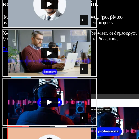
κάνετε με το Speechify Studio.
Φτιάξτε voice overs, προσθέστε δωρεάν εικόνες, ήχο, βίντεο,
αντιγραφή φωνής – ολοκληρωμένα audio/video projects.
Χωρίς καμπύλη εκμάθησης και με όλα στον browser, οι δημιουργοί
ξεπερνούν τα κλασικά όρια και δίνουν ζωή στις ιδέες τους.
Ξεκινήστε με το Studio