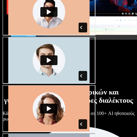
Τεράστια συλλογή ανδρικών και
γυναικείων φωνών με άπειρες διαλέκτους
Κάθε έργο είναι μοναδικό. Διάλεξε ανάμεσα σε 100+ AI ηθοποιούς
φωνής & διαλέκτους και κάν’ τους όπως θες.