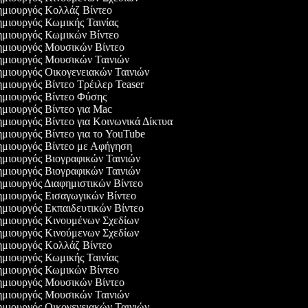
μιουργός Κολλάζ Βίντεο
μιουργός Κωμικής Ταινίας
μιουργός Κωμικών Βίντεο
μιουργός Μουσικών Βίντεο
μιουργός Μουσικών Ταινιών
μιουργός Οικογενειακών Ταινιών
μιουργός Βίντεο Τρέιλερ Teaser
μιουργός Βίντεο Φύσης
μιουργός Βίντεο για Mac
μιουργός Βίντεο για Κοινωνικά Δίκτυα
μιουργός Βίντεο για το YouTube
μιουργός Βίντεο με Αφήγηση
μιουργός Βιογραφικών Ταινιών
μιουργός Βιογραφικών Ταινιών
μιουργός Διαφημιστικών Βίντεο
μιουργός Εισαγωγικών Βίντεο
μιουργός Εκπαιδευτικών Βίντεο
μιουργός Κινουμένων Σχεδίων
μιουργός Κινούμενων Σχεδίων
μιουργός Κολλάζ Βίντεο
μιουργός Κωμικής Ταινίας
μιουργός Κωμικών Βίντεο
μιουργός Μουσικών Βίντεο
μιουργός Μουσικών Ταινιών
μιουργός Οικογενειακών Ταινιών