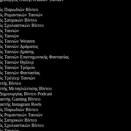
γός Παρωδιών Βίντεο
ός Ρομαντικών Ταινιών
ός Σατιρικών Βίντεο
ός Σχολιαστικών Βίντεο
ός Ταινιών
ός Ταινιών
ός Ταινιών Western
ός Ταινιών Δράματος
ός Ταινιών Δράσης
ός Ταινιών Επιστημονικής Φαντασίας
ός Ταινιών Θρίλερ
γός Ταινιών Τρόμου
ός Ταινιών Φαντασίας
ός Τρέιλερ Ταινιών
στής Βίντεο
αστής Μεταγλώττισης Βίντεο
 Δημιουργίας Βίντεο Podcast
υαστής Gaming Βίντεο
αστής Instagram Reels
γός Παρωδιών Βίντεο
ός Ρομαντικών Ταινιών
ός Σατιρικών Βίντεο
ός Σχολιαστικών Βίντεο
ός Ταινιών