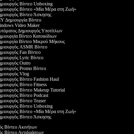
μιουργός Βίντεο Unboxing
μιουργός Βίντεο «Μία Μέρα στη Ζωή»
μιουργός Βίντεο Άσκησης
Y Δημιουργία Βίντεο
ndows Video Maker
τόματος Δημιουργός Υποτίτλων
μιουργία Βίντεο Κατοικίδιων
μιουργία Βίντεο Μικρού Μήκους
μιουργός ASMR Βίντεο
μιουργός Fan Βίντεο
μιουργός Lyric Βίντεο
μιουργός Outro
μιουργός Promo Βίντεο
μιουργός Vlog
μιουργός Βίντεο Fashion Haul
μιουργός Βίντεο Fitness
μιουργός Βίντεο Makeup Tutorial
μιουργός Βίντεο Podcast
μιουργός Βίντεο Teaser
μιουργός Βίντεο Unboxing
μιουργός Βίντεο «Μία Μέρα στη Ζωή»
μιουργός Βίντεο Άσκησης
ός Βίντεο Ακινήτων
γός Βίντεο Αντιδράσεων