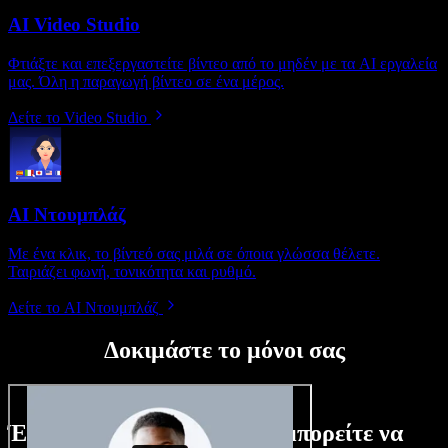
AI Video Studio
Φτιάξτε και επεξεργαστείτε βίντεο από το μηδέν με τα AI εργαλεία
μας. Όλη η παραγωγή βίντεο σε ένα μέρος.
Δείτε το Video Studio
AI Ντουμπλάζ
Με ένα κλικ, το βίντεό σας μιλά σε όποια γλώσσα θέλετε.
Ταιριάζει φωνή, τονικότητα και ρυθμό.
Δείτε το AI Ντουμπλάζ
Δοκιμάστε το μόνοι σας
Ένα μικρό δείγμα από όσα μπορείτε να