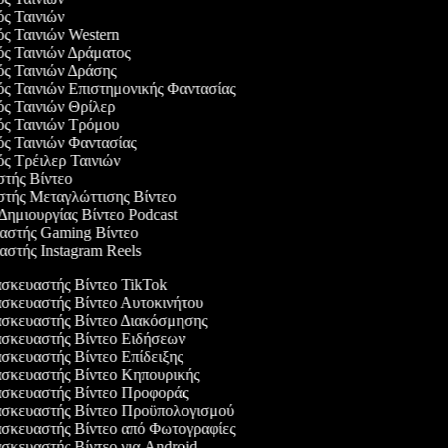
ός Ταινιών
ός Ταινιών Western
ός Ταινιών Δράματος
ός Ταινιών Δράσης
ός Ταινιών Επιστημονικής Φαντασίας
ός Ταινιών Θρίλερ
γός Ταινιών Τρόμου
ός Ταινιών Φαντασίας
ός Τρέιλερ Ταινιών
στής Βίντεο
αστής Μεταγλώττισης Βίντεο
 Δημιουργίας Βίντεο Podcast
υαστής Gaming Βίντεο
αστής Instagram Reels
κευαστής Βίντεο TikTok
κευαστής Βίντεο Αυτοκινήτου
σκευαστής Βίντεο Διακόσμησης
σκευαστής Βίντεο Ειδήσεων
κευαστής Βίντεο Επίδειξης
σκευαστής Βίντεο Κηπουρικής
σκευαστής Βίντεο Προφοράς
σκευαστής Βίντεο Προϋπολογισμού
κευαστής Βίντεο από Φωτογραφίες
κευαστής Βίντεο για Android