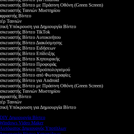
κευαστής Βίντεο με Πράσινη Οθόνη (Green Screen)
σκευαστής Ταινιών Μυστηρίου
φραστής Βίντεο
ρ Ταινιών
κή Υπόκρουση για Δημιουργία Βίντεο
κευαστής Βίντεο TikTok
κευαστής Βίντεο Αυτοκινήτου
σκευαστής Βίντεο Διακόσμησης
σκευαστής Βίντεο Ειδήσεων
κευαστής Βίντεο Επίδειξης
σκευαστής Βίντεο Κηπουρικής
σκευαστής Βίντεο Προφοράς
σκευαστής Βίντεο Προϋπολογισμού
κευαστής Βίντεο από Φωτογραφίες
κευαστής Βίντεο για Android
κευαστής Βίντεο με Πράσινη Οθόνη (Green Screen)
σκευαστής Ταινιών Μυστηρίου
φραστής Βίντεο
ρ Ταινιών
κή Υπόκρουση για Δημιουργία Βίντεο
DIY Δημιουργία Βίντεο
Windows Video Maker
Αυτόματος Δημιουργός Υποτίτλων
Δημιουργία Βίντεο Κατοικίδιων