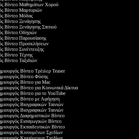
γός Βίντεο Μαθημάτων Χορού
γός Βίντεο Μαρτυριών
γός Βίντεο Μόδας
ός Βίντεο Ξενάγησης
ός Βίντεο Ξενάγησης Σπιτιού
γός Βίντεο Οδηγιών
γός Βίντεο Παρουσίασης
γός Βίντεο Προσκλήσεων
ός Βίντεο Συνέντευξης
ός Βίντεο Τέχνης
ός Βίντεο Ταξιδιών
μιουργός Βίντεο Τρέιλερ Teaser
μιουργός Βίντεο Φύσης
μιουργός Βίντεο για Mac
μιουργός Βίντεο για Κοινωνικά Δίκτυα
μιουργός Βίντεο για το YouTube
μιουργός Βίντεο με Αφήγηση
μιουργός Βιογραφικών Ταινιών
μιουργός Βιογραφικών Ταινιών
μιουργός Διαφημιστικών Βίντεο
μιουργός Εισαγωγικών Βίντεο
μιουργός Εκπαιδευτικών Βίντεο
μιουργός Κινουμένων Σχεδίων
μιουργός Κινούμενων Σχεδίων