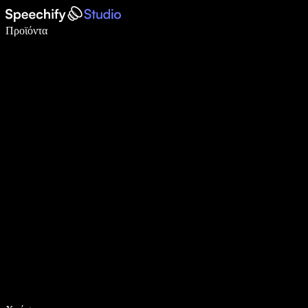
Γράψτε 5× πιο γρήγορα με φωνητική πληκτρολόγηση
Προϊόντα
Μάθετε περισσότερα