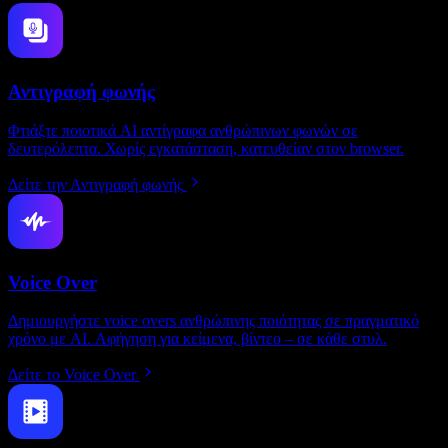
Αντιγραφή φωνής
Φτιάξτε ποιοτικά AI αντίγραφα ανθρώπινων φωνών σε
δευτερόλεπτα. Χωρίς εγκατάσταση, κατευθείαν στον browser.
Δείτε την Αντιγραφή φωνής
Voice Over
Δημιουργήστε voice overs ανθρώπινης ποιότητας σε πραγματικό
χρόνο με AI. Αφήγηση για κείμενα, βίντεο – σε κάθε στυλ.
Δείτε το Voice Over