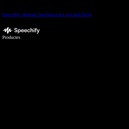
Speechify presenta l'escriptura per veu amb dictat
Escriu 5× més ràpid amb la veu
Productes
Més informació