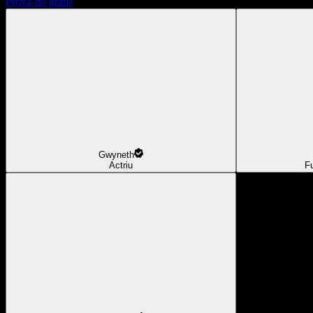
Prova-ho gratis
Gwyneth
Actriu
F