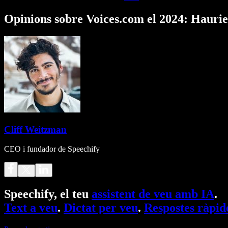
Opinions sobre Voices.com el 2024: Hauries
Cliff Weitzman
CEO i fundador de Speechify
Speechify, el teu
assistent de veu amb IA
.
Text a veu
.
Dictat per veu
.
Respostes ràpid