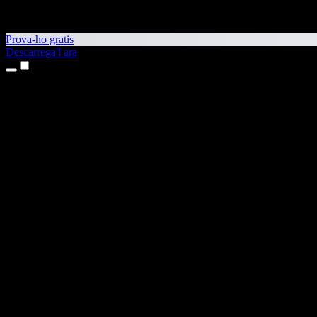
Prova-ho gratis
Descarrega'l ara
Productes
Text a veu
Aplicacions per a iPhone i iPad
Aplicació per a Android
Extensió per al Chrome
Extensió per a l'Edge
Aplicació web
Aplicació per al Mac
Aplicació per al Windows