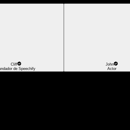
Cliff
John
undador de Speechify
Actor