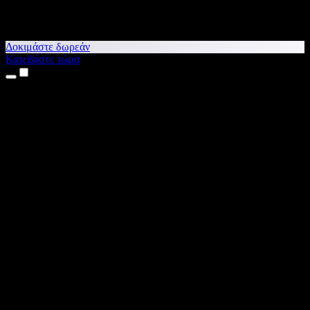
Δοκιμάστε δωρεάν
Κατεβάστε τώρα
Προϊόντα
Κείμενο σε Ομιλία
Εφαρμογές για iPhone & iPad
Εφαρμογή για Android
Επέκταση για Chrome
Επέκταση για Edge
Web εφαρμογή
Εφαρμογή για Mac
Εφαρμογή για Windows