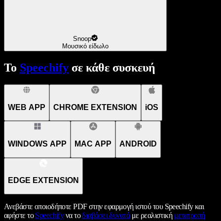
Snoop
Μουσικό είδωλο
Το
Speechify
σε κάθε συσκευή
WEB APP
CHROME EXTENSION
iOS
WINDOWS APP
MAC APP
ANDROID
EDGE EXTENSION
Ανεβάστε οποιοδήποτε PDF στην εφαρμογή ιστού του Speechify και
αφήστε το
Speechify
να το
διαβάσει δυνατά
με ρεαλιστική
μετατροπή