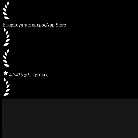
Εφαρμογή της ημέρας
App Store
4.7
435 χιλ. κριτικές