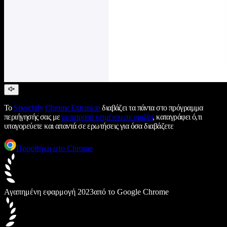
Το
Speechify
Chrome Extension
διαβάζει τα πάντα στο πρόγραμμα
περιήγησής σας με
μετατροπή κειμένου σε ομιλία
, καταγράφει ό,τι
υπαγορεύετε και απαντά σε ερωτήσεις για όσα διαβάζετε
Προσθήκη στο Chrome
Αγαπημένη εφαρμογή 2023
από το Google Chrome