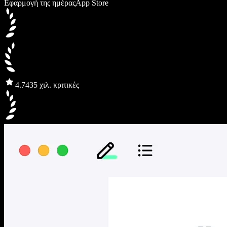
Εφαρμογή της ημέρας
App Store
4.7
435 χιλ. κριτικές