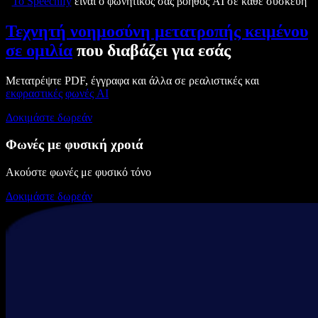
Το Speechify
είναι ο φωνητικός σας βοηθός AI σε κάθε συσκευή
Τεχνητή νοημοσύνη μετατροπής κειμένου
σε ομιλία
που διαβάζει για εσάς
Μετατρέψτε PDF, έγγραφα και άλλα σε ρεαλιστικές και
εκφραστικές
φωνές AI
Δοκιμάστε δωρεάν
Φωνές με φυσική χροιά
Ακούστε φωνές με φυσικό τόνο
Δοκιμάστε δωρεάν