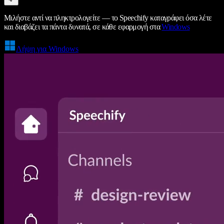
Μιλήστε αντί να πληκτρολογείτε — το Speechify καταγράφει όσα λέτε
και διαβάζει τα πάντα δυνατά, σε κάθε εφαρμογή στα
Windows
Λήψη για Windows