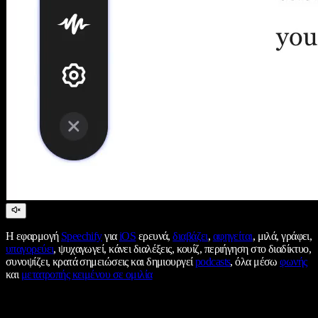
Η εφαρμογή
Speechify
για
iOS
ερευνά,
διαβάζει
,
αφηγείται
, μιλά, γράφει,
υπαγορεύει
, ψυχαγωγεί, κάνει διαλέξεις, κουίζ, περιήγηση στο διαδίκτυο,
συνοψίζει, κρατά σημειώσεις και δημιουργεί
podcasts
, όλα μέσω
φωνής
και
μετατροπής κειμένου σε ομιλία