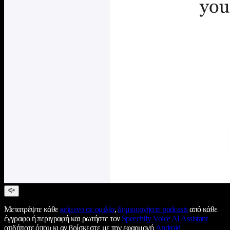
Μετατρέψτε κάθε
κείμενο σε ομιλία
,
δημιουργήστε podcasts
από κάθε
έγγραφο ή περιγραφή και ρωτήστε τον
Speechify Voice AI Assistant
οτιδήποτε όπου κι αν βρίσκεστε με την εφαρμογή
Android