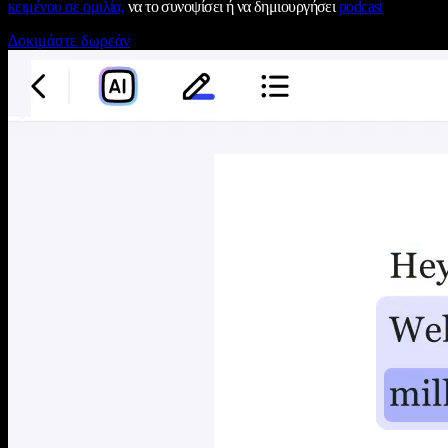
κειμένου σε ομιλία,
να το συνοψίσει ή να δημιουργήσει
podcast
Δοκιμάστε δωρεάν