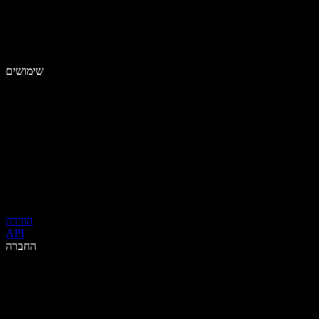
שימושים
הורדה
API
החברה