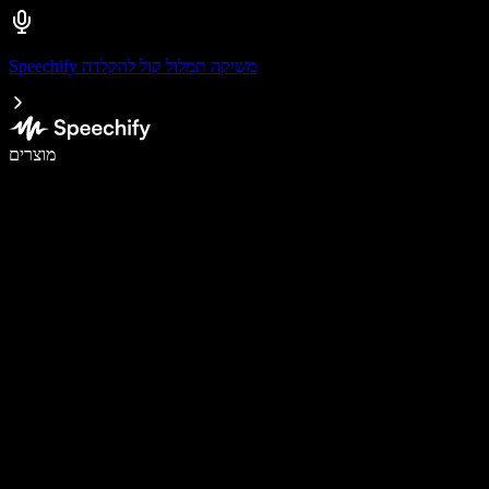
Speechify משיקה תמלול קול להקלדה
לכתוב פי 5 מהר יותר עם הכתבה קולית
מוצרים
למידע נוסף