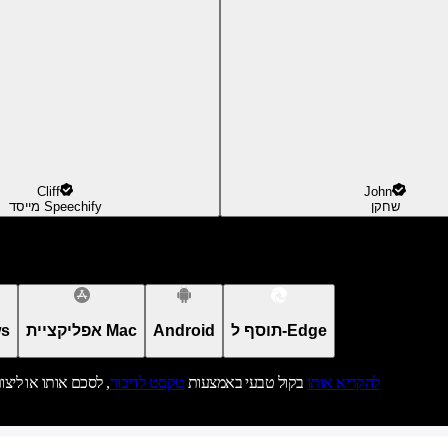
Cliff
John
שחקן
מייסד Speechify
תוסף ל-Edge
Android
אפליקציית Mac
אפל
להקריא אותו
בקול טבעי באמצעות
טקסט לדיבור
, לסכם אותו או ליצו