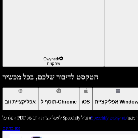
Gwyneth
שחקנית
הטקסט לדיבור שלכם, בכל מכשיר
יקציית Windows
iOS
תוסף ל-Chrome
אפליקציית ווב
ר ממנו
פודקאסט
Speechify
העלו כל PDF לאפליקציית הווב של Speechify ותנו ל
נסו בחינם