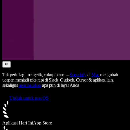
Tak perlu lagi mengetik, cukup bicara –
Speechify
di
Mac
mengubah
ucapan menjadi teks rapi di Slack, Outlook, Cursor & aplikasi lain,
sekaligus
membacakan
apa pun di layar Anda
Unduh untuk macOS
Aplikasi Hari Ini
App Store