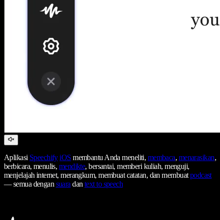
Aplikasi
Speechify
iOS
membantu Anda meneliti,
membaca
,
menarasikan
,
berbicara, menulis,
mendikte
, bersantai, memberi kuliah, menguji,
menjelajah internet, merangkum, membuat catatan, dan membuat
podcast
— semua dengan
suara
dan
text to speech