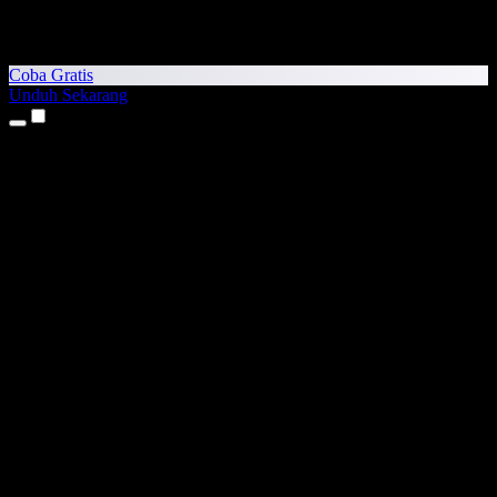
Coba Gratis
Unduh Sekarang
Produk
Teks ke Suara
Aplikasi iPhone & iPad
Aplikasi Android
Ekstensi Chrome
Ekstensi Edge
Aplikasi Web
Aplikasi Mac
Aplikasi Windows