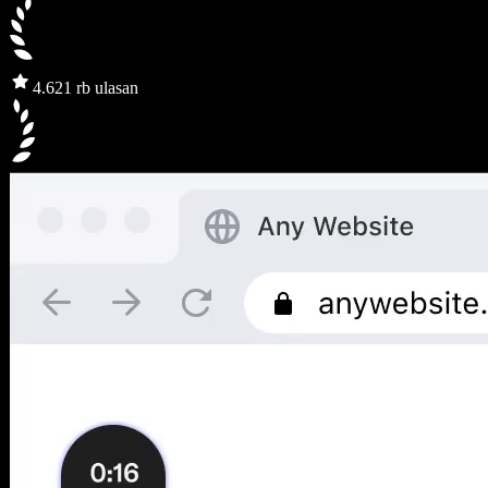
4.6
21 rb ulasan