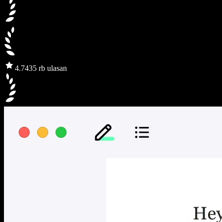
4.7
435 rb ulasan