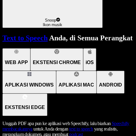
Snoop
Ikon musik
Text to Speech
Anda, di Semua Perangkat
WEB APP
EKSTENSI CHROME
iOS
APLIKASI WINDOWS
APLIKASI MAC
ANDROID
EKSTENSI EDGE
Unggah PDF apa pun ke aplikasi web Speechify, lalu biarkan
Speechify
membacakannya
untuk Anda dengan
text to speech
yang realistis,
merangkum dokumen, atau membuat
podcast