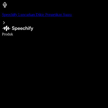
Speechify Luncurkan Dikte Pengetikan Suara
Menulis 5× lebih cepat dengan dikte suara
Produk
Pelajari lebih lanjut