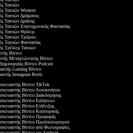
γός Ταινιών
ός Ταινιών Western
γός Ταινιών Δράματος
γός Ταινιών Δράσης
γός Ταινιών Επιστημονικής Φαντασίας
γός Ταινιών Θρίλερ
γός Ταινιών Τρόμου
γός Ταινιών Φαντασίας
ός Τρέιλερ Ταινιών
αστής Βίντεο
αστής Μεταγλώττισης Βίντεο
 Δημιουργίας Βίντεο Podcast
υαστής Gaming Βίντεο
αστής Instagram Reels
κευαστής Βίντεο TikTok
κευαστής Βίντεο Αυτοκινήτου
κευαστής Βίντεο Διακόσμησης
κευαστής Βίντεο Ειδήσεων
κευαστής Βίντεο Επίδειξης
κευαστής Βίντεο Κηπουρικής
κευαστής Βίντεο Προφοράς
κευαστής Βίντεο Προϋπολογισμού
κευαστής Βίντεο από Φωτογραφίες
κευαστής Βίντεο για Android