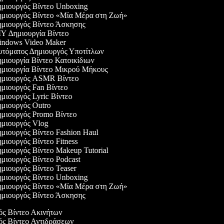
μιουργός Βίντεο Unboxing
μιουργός Βίντεο «Μία Μέρα στη Ζωή»
μιουργός Βίντεο Άσκησης
Y Δημιουργία Βίντεο
ndows Video Maker
τόματος Δημιουργός Υποτίτλων
μιουργία Βίντεο Κατοικίδιων
μιουργία Βίντεο Μικρού Μήκους
μιουργός ASMR Βίντεο
μιουργός Fan Βίντεο
μιουργός Lyric Βίντεο
μιουργός Outro
μιουργός Promo Βίντεο
μιουργός Vlog
μιουργός Βίντεο Fashion Haul
μιουργός Βίντεο Fitness
μιουργός Βίντεο Makeup Tutorial
μιουργός Βίντεο Podcast
μιουργός Βίντεο Teaser
μιουργός Βίντεο Unboxing
μιουργός Βίντεο «Μία Μέρα στη Ζωή»
μιουργός Βίντεο Άσκησης
γός Βίντεο Ακινήτων
γός Βίντεο Αντιδράσεων