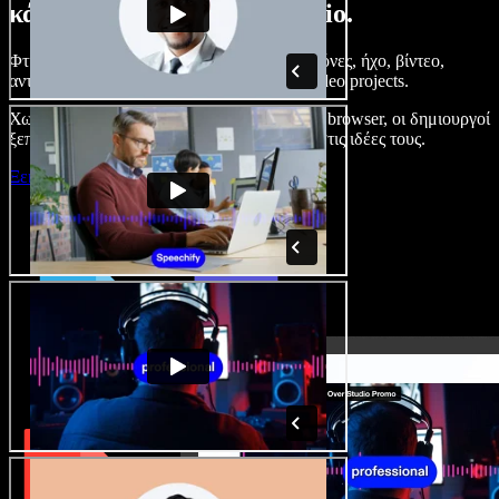
κάνετε με το Speechify Studio.
Φτιάξτε voice overs, προσθέστε δωρεάν εικόνες, ήχο, βίντεο,
αντιγραφή φωνής – ολοκληρωμένα audio/video projects.
Χωρίς καμπύλη εκμάθησης και με όλα στον browser, οι δημιουργοί
ξεπερνούν τα κλασικά όρια και δίνουν ζωή στις ιδέες τους.
Ξεκινήστε με το Studio