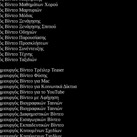
γός Βίντεο Μαθημάτων Χορού
γός Βίντεο Μαρτυριών
γός Βίντεο Μόδας
γός Βίντεο Ξενάγησης
ός Βίντεο Ξενάγησης Σπιτιού
γός Βίντεο Οδηγιών
γός Βίντεο Παρουσίασης
γός Βίντεο Προσκλήσεων
ός Βίντεο Συνέντευξης
ός Βίντεο Τέχνης
ός Βίντεο Ταξιδιών
μιουργός Βίντεο Τρέιλερ Teaser
μιουργός Βίντεο Φύσης
μιουργός Βίντεο για Mac
μιουργός Βίντεο για Κοινωνικά Δίκτυα
μιουργός Βίντεο για το YouTube
μιουργός Βίντεο με Αφήγηση
μιουργός Βιογραφικών Ταινιών
μιουργός Βιογραφικών Ταινιών
μιουργός Διαφημιστικών Βίντεο
μιουργός Εισαγωγικών Βίντεο
μιουργός Εκπαιδευτικών Βίντεο
μιουργός Κινουμένων Σχεδίων
μιουργός Κινούμενων Σχεδίων