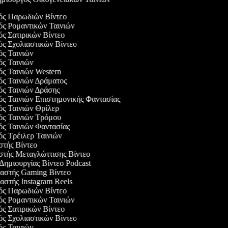
γός Παρωδιών Βίντεο
γός Ρομαντικών Ταινιών
ός Σατιρικών Βίντεο
γός Σχολιαστικών Βίντεο
γός Ταινιών
γός Ταινιών
ός Ταινιών Western
γός Ταινιών Δράματος
γός Ταινιών Δράσης
γός Ταινιών Επιστημονικής Φαντασίας
γός Ταινιών Θρίλερ
γός Ταινιών Τρόμου
γός Ταινιών Φαντασίας
ός Τρέιλερ Ταινιών
αστής Βίντεο
αστής Μεταγλώττισης Βίντεο
 Δημιουργίας Βίντεο Podcast
υαστής Gaming Βίντεο
αστής Instagram Reels
γός Παρωδιών Βίντεο
γός Ρομαντικών Ταινιών
ός Σατιρικών Βίντεο
γός Σχολιαστικών Βίντεο
γός Ταινιών