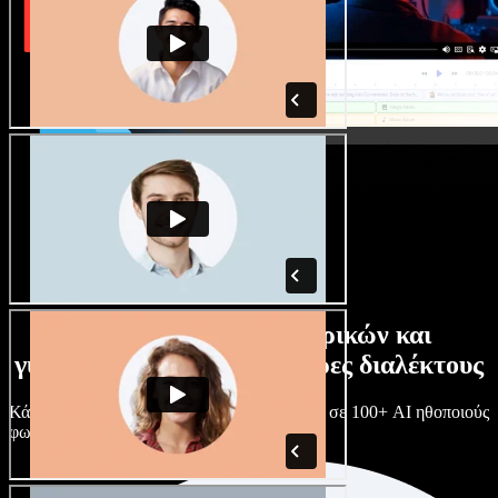
Τεράστια συλλογή ανδρικών και
γυναικείων φωνών με άπειρες διαλέκτους
Κάθε έργο είναι μοναδικό. Διάλεξε ανάμεσα σε 100+ AI ηθοποιούς
φωνής & διαλέκτους και κάν’ τους όπως θες.