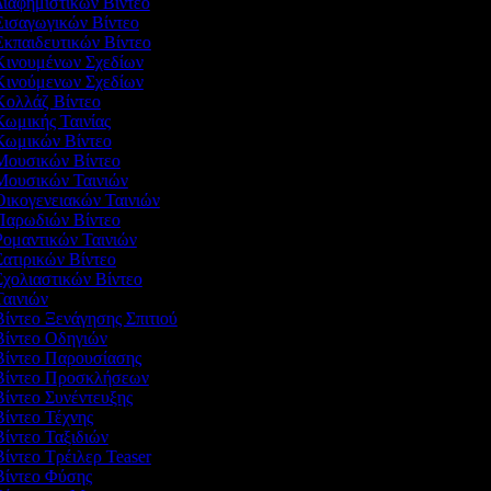
Διαφημιστικών Βίντεο
 Εισαγωγικών Βίντεο
Εκπαιδευτικών Βίντεο
 Κινουμένων Σχεδίων
 Κινούμενων Σχεδίων
 Κολλάζ Βίντεο
Κωμικής Ταινίας
 Κωμικών Βίντεο
 Μουσικών Βίντεο
 Μουσικών Ταινιών
Οικογενειακών Ταινιών
 Παρωδιών Βίντεο
Ρομαντικών Ταινιών
Σατιρικών Βίντεο
Σχολιαστικών Βίντεο
Ταινιών
Βίντεο Ξενάγησης Σπιτιού
 Βίντεο Οδηγιών
 Βίντεο Παρουσίασης
 Βίντεο Προσκλήσεων
Βίντεο Συνέντευξης
Βίντεο Τέχνης
Βίντεο Ταξιδιών
Βίντεο Τρέιλερ Teaser
 Βίντεο Φύσης