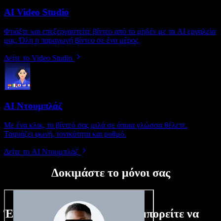
AI Video Studio
Φτιάξτε και επεξεργαστείτε βίντεο από το μηδέν με τα AI εργαλεία
μας. Όλη η παραγωγή βίντεο σε ένα μέρος.
Δείτε το Video Studio
AI Ντουμπλάζ
Με ένα κλικ, το βίντεό σας μιλά σε όποια γλώσσα θέλετε.
Ταιριάζει φωνή, τονικότητα και ρυθμό.
Δείτε το AI Ντουμπλάζ
Δοκιμάστε το μόνοι σας
Ένα μικρό δείγμα από όσα μπορείτε να