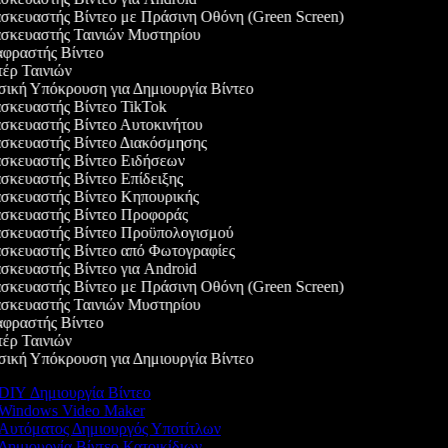
κευαστής Βίντεο με Πράσινη Οθόνη (Green Screen)
κευαστής Ταινιών Μυστηρίου
ραστής Βίντεο
ρ Ταινιών
κή Υπόκρουση για Δημιουργία Βίντεο
κευαστής Βίντεο TikTok
κευαστής Βίντεο Αυτοκινήτου
κευαστής Βίντεο Διακόσμησης
κευαστής Βίντεο Ειδήσεων
κευαστής Βίντεο Επίδειξης
κευαστής Βίντεο Κηπουρικής
κευαστής Βίντεο Προφοράς
κευαστής Βίντεο Προϋπολογισμού
κευαστής Βίντεο από Φωτογραφίες
κευαστής Βίντεο για Android
κευαστής Βίντεο με Πράσινη Οθόνη (Green Screen)
κευαστής Ταινιών Μυστηρίου
ραστής Βίντεο
ρ Ταινιών
κή Υπόκρουση για Δημιουργία Βίντεο
DIY Δημιουργία Βίντεο
Windows Video Maker
Αυτόματος Δημιουργός Υποτίτλων
Δημιουργία Βίντεο Κατοικίδιων