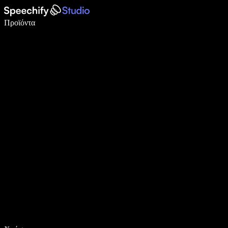
Γράψτε 5× πιο γρήγορα με φωνητική πληκτρολόγηση
Προϊόντα
Μάθετε περισσότερα