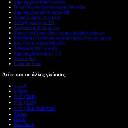
Δημιουργία ανδρικής φωνής
Οι καλύτεροι αναγνώστες για δυσλεξία
Δημιουργία ρομποτικής φωνής
Anime κείμενο σε ομιλία
Αλλαγή φωνής με ΤΝ
Αναγνώστης PDF με ήχο
Μπορεί το Google Docs να μου διαβάζει κείμενο;
Επέκταση Chrome για μετατροπή κειμένου σε ομιλία
Κείμενο σε ομιλία στα χίντι
Ανάγνωση PDF δυνατά
Δημιουργία φωνής με ΤΝ
Texto a Voz
Leitor de Texto
Δείτε και σε άλλες γλώσσες
العربية
Magyar
中文 (简体)
中文 (台灣)
中文 (简体 中国大陆)
Čeština
Dansk
Nederlands