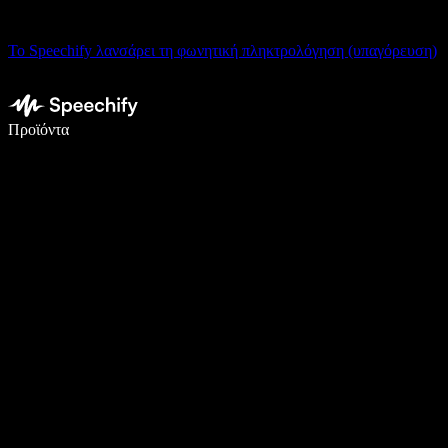
Το Speechify λανσάρει τη φωνητική πληκτρολόγηση (υπαγόρευση)
Γράψτε 5× πιο γρήγορα με φωνητική πληκτρολόγηση
Προϊόντα
Μάθετε περισσότερα