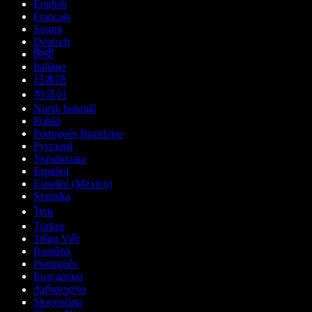
English
Français
Suomi
Deutsch
हिन्दी
Italiano
日本語
한국어
Norsk bokmål
Polski
Português Brasileiro
Русский
Українська
Español
Español (México)
Svenska
ไทย
Türkçe
Tiếng Việt
Română
Português
Български
ქართული
Slovenčina