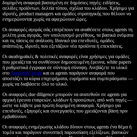
δομημένη αναφορά βασισμένη σε δημόσιες πηγές: ειδήσεις,
σελίδες προϊόντων, δελτία τύπου, σχόλια του κλάδου. Χρήσιμο για
ιδρυτές, product managers και ομάδες στρατηγικής που θέλουν να
ενημερώνονται χωρίς να αφιερώνουν ώρες.
Οι αναφορές αγοράς σάς επιτρέπουν να αναθέσετε στους agents τη
μελέτη μιας αγοράς, τον υπολογισμό μεγέθους, τα βασικά ονόματα
και τις τάσεις σε ανάλυση. Ιδανικό για επενδυτές, ομάδες
ανάπτυξης, ιδρυτές που εξετάζουν νέα προϊόντα ή επεκτάσεις.
Οι ακαδημαϊκές & πολιτικές αναφορές είναι χρήσιμες για ομάδες
που χρειάζεται να συνθέσουν δημοσιευμένη έρευνα, white papers
ή ρυθμιστικά έγγραφα σε σύντομη σύνοψη. Ανεβάζετε το υλικό
στο
Speechify Work
και οι agents παράγουν αναφορά που
αποστάζει τα κύρια επιχειρήματα, ευρήματα και συμπεράσματα —
χωρίς να διαβάσετε όλο το υλικό.
Οι αναφορές due diligence μπορούν να ανατεθούν σε agents για
αρχική έρευνα εταιρειών, κλάδων ή προσώπων, από web πηγές —
ώστε να λάβετε μια πρώτη δομημένη αναφορά. Χρήσιμο για
επενδυτές, εξαγορές και συνεργασίες που χρειάζονται βάση πριν
εμβαθύνουν.
Οι αναφορές ενημέρωσης κλάδου δίνουν στους agents ένα θέμα ή
τομέα και παράγουν συνοπτική παρουσίαση εξελίξεων, βασικών