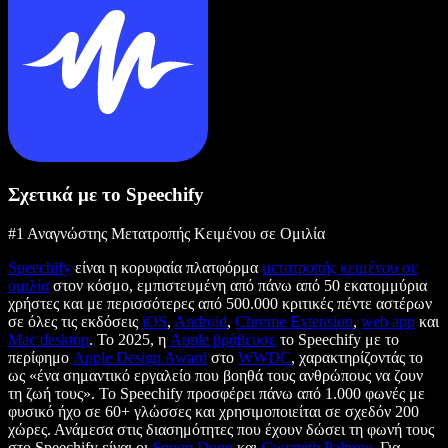
Σχετικά με το Speechify
#1 Αναγνώστης Μετατροπής Κειμένου σε Ομιλία
Speechify
είναι η κορυφαία πλατφόρμα
μετατροπής κειμένου σε
ομιλία
στον κόσμο, εμπιστευμένη από πάνω από 50 εκατομμύρια
χρήστες και με περισσότερες από 500.000 κριτικές πέντε αστέρων
σε όλες τις εκδόσεις
iOS
,
Android
,
Chrome Extension
,
web app
και
Mac desktop
. Το 2025, η
Apple βράβευσε
το Speechify με το
περίφημο
Apple Design Award
στο
WWDC
, χαρακτηρίζοντάς το
ως «ένα σημαντικό εργαλείο που βοηθά τους ανθρώπους να ζουν
τη ζωή τους». Το Speechify προσφέρει πάνω από 1.000 φωνές με
φυσικό ήχο σε 60+ γλώσσες και χρησιμοποιείται σε σχεδόν 200
χώρες. Ανάμεσα στις διασημότητες που έχουν δώσει τη φωνή τους
στο Speechify είναι οι
Snoop Dogg
και
Gwyneth Paltrow
. Για