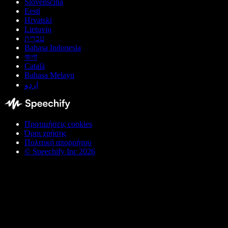
Slovenščina
Eesti
Hrvatski
Lietuvių
עברית
Bahasa Indonesia
বাংলা
Català
Bahasa Melayu
اردو
Προτιμήσεις cookies
Όροι χρήσης
Πολιτική απορρήτου
© Speechify Inc 2026