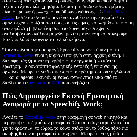
αποτελέσματα, ζητούν διευκρινίσεις, αντιγράφουν αποσπάσματα,
μέχρι να έχουν κάτι χρήσιμο. Σε αυτή τη διαδικασία ο χρήστης
είναι ο ερευνητής — όχι ο υπεύθυνος ανάθεσης. Το
Speechify
Work
βασίζεται σε άλλο μοντέλο: αναθέτετε την εργασία στην
ομάδα agents, ορίζετε το εύρος και τις πηγές, και λαμβάνετε έτοιμη
αναφορά στη βιβλιοθήκη σας στο Speechify. Οι agents
αναλαμβάνουν ανάλυση πηγών, μελέτη, σύνθεση και συγγραφή.
Εσείς απλά αξιολογείτε το τελικό κείμενο.
Όταν ανοίγετε την εφαρμογή Speechify σε web ή κινητό, το
Speechify Work
είναι η κύρια λειτουργία στην αρχική οθόνη. Η
διεπαφή σάς ζητά να περιγράψετε την εργασία ή να κάνετε
ερώτηση, με δυνατότητα φωνητικής εντολής ή επισύναψης
αρχείων. Μπορείτε να διατυπώσετε το ερώτημα σε απλή γλώσσα
— και οι agents ξεκινούν αμέσως, αντλώντας υλικό από το
διαδίκτυο και
έγγραφα
ή
PDF
που ανεβάζετε.
Πώς Δημιουργείτε Εκτενή Ερευνητική
Αναφορά με το Speechify Work;
Ανοίξτε το
Speechify Work
στην εφαρμογή σε web ή κινητό και
περιγράψτε τη ζητούμενη αναφορά. Όσο πιο συγκεκριμένοι είστε
για το ερώτημα, το εύρος, το κοινό στόχο και το βάθος, τόσο πιο
ακριβής θα είναι η αναφορά των agents. Μπορείτε να ζητήσετε