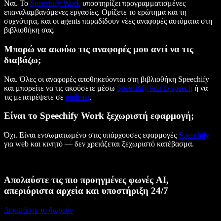
Ναι. Το
Speechify Work
υποστηρίζει προγραμματισμένες
επαναλαμβανόμενες εργασίες. Ορίζετε το ερώτημα και τη
συχνότητα, και οι agents παραδίδουν νέες αναφορές αυτόματα στη
βιβλιοθήκη σας.
Μπορώ να ακούω τις αναφορές μου αντί να τις
διαβάζω;
Ναι. Όλες οι αναφορές αποθηκεύονται στη βιβλιοθήκη Speechify
και μπορείτε να τις ακούσετε μέσω
Speechify text to speech
ή να
τις μετατρέψετε σε
podcast
.
Είναι το Speechify Work ξεχωριστή εφαρμογή;
Όχι. Είναι ενσωματωμένο στις υπάρχουσες εφαρμογές
Speechify
για web και κινητό — δεν χρειάζεται ξεχωριστό κατέβασμα.
Απολαύστε τις πιο προηγμένες φωνές AI,
απεριόριστα αρχεία και υποστήριξη 24/7
Δοκιμάστε το δωρεάν