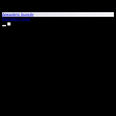
Δοκιμάστε δωρεάν
Κατεβάστε τώρα
Προϊόντα
Κείμενο σε Ομιλία
Εφαρμογές για iPhone & iPad
Εφαρμογή για Android
Επέκταση για Chrome
Επέκταση για Edge
Web εφαρμογή
Εφαρμογή για Mac
Εφαρμογή για Windows