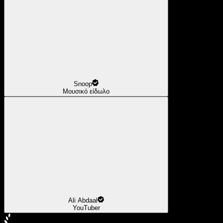
Snoop
Μουσικό είδωλο
Ali Abdaal
YouTuber