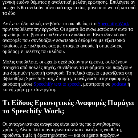
γενική εικόνα θέματος ή αναλυτική μελέτη ερώτησης. Επιλέγετε αν
οι agents θα αντλούν μόνο από αρχεία σας, μόνο από web ή και από
τα δύο.
Αν έχετε ήδη υλικό, ανεβάστε το απευθείας στο
Speechify Work
πριν υποβάλετε την εργασία. Οι agents θα ενσωματώσουν αυτά τα
αρχεία με ό,τι βρουν επιπλέον στο διαδίκτυο. Είναι ιδανικό για
αναφορές που συνδυάζουν εσωτερικά δεδομένα με εξωτερικό
πλαίσιο, π.χ. πωλήσεις σας με στοιχεία αγοράς ή σημειώσεις
ομάδας με μελέτες του κλάδου.
Μόλις υποβάλετε, οι agents σχεδιάζουν την έρευνα, συλλέγουν
στοιχεία από πολλές πηγές, συνθέτουν τα ευρήματα και παράγουν
μια δομημένη γραπτή αναφορά. Το τελικό αρχείο εμφανίζεται στη
βιβλιοθήκη Speechify σας, έτοιμο για ανάγνωση στην εφαρμογή,
ακρόαση μέσω
Speechify text to speech
, μετατροπή σε
podcast
ή
κοινή χρήση με συνεργάτη.
Τι Είδους Ερευνητικές Αναφορές Παράγει
το Speechify Work;
Οι ανταγωνιστικές αναφορές είναι από τις πιο συνηθισμένες
χρήσεις. Δίνετε λίστα ανταγωνιστών και ερωτήσεις για θέση,
προϊόντα, τιμές ή δραστηριότητα — και οι agents παράγουν