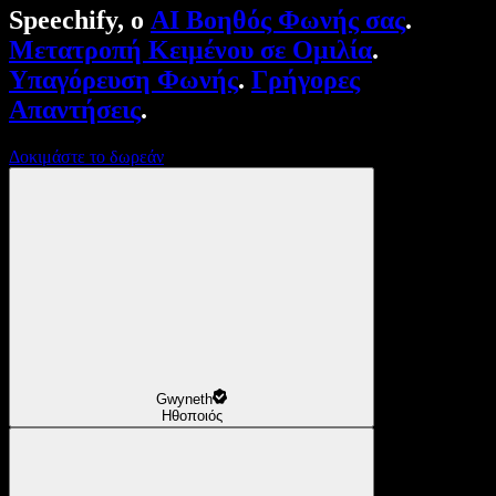
Speechify, ο
AI Βοηθός Φωνής σας
.
Μετατροπή Κειμένου σε Ομιλία
.
Υπαγόρευση Φωνής
.
Γρήγορες
Απαντήσεις
.
Δοκιμάστε το δωρεάν
Gwyneth
Ηθοποιός