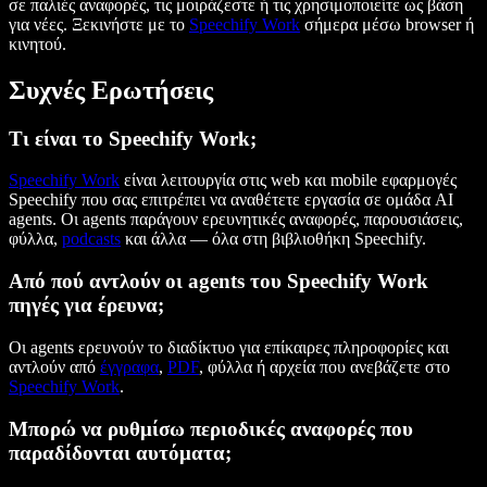
σε παλιές αναφορές, τις μοιράζεστε ή τις χρησιμοποιείτε ως βάση
για νέες. Ξεκινήστε με το
Speechify Work
σήμερα μέσω browser ή
κινητού.
Συχνές Ερωτήσεις
Τι είναι το Speechify Work;
Speechify Work
είναι λειτουργία στις web και mobile εφαρμογές
Speechify που σας επιτρέπει να αναθέτετε εργασία σε ομάδα AI
agents. Οι agents παράγουν ερευνητικές αναφορές, παρουσιάσεις,
φύλλα,
podcasts
και άλλα — όλα στη βιβλιοθήκη Speechify.
Από πού αντλούν οι agents του Speechify Work
πηγές για έρευνα;
Οι agents ερευνούν το διαδίκτυο για επίκαιρες πληροφορίες και
αντλούν από
έγγραφα
,
PDF
, φύλλα ή αρχεία που ανεβάζετε στο
Speechify Work
.
Μπορώ να ρυθμίσω περιοδικές αναφορές που
παραδίδονται αυτόματα;