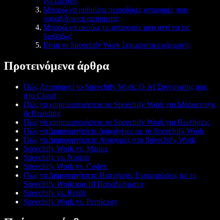
για έρευνα;
Μπορώ να ρυθμίσω περιοδικές αναφορές που
παραδίδονται αυτόματα;
Μπορώ να ακούω τις αναφορές μου αντί να τις
διαβάζω;
Είναι το Speechify Work ξεχωριστή εφαρμογή;
Προτεινόμενα άρθρα
Πώς Λειτουργεί το Speechify Work: Ο AI Συνεργάτης σας
στο Cloud
Πώς να χρησιμοποιήσετε το Speechify Work για Μάρκετινγκ
& Branding
Πώς να χρησιμοποιήσετε το Speechify Work για Πωλήσεις
Πώς να Δημιουργήσετε Διαφάνειες με το Speechify Work
Πώς να Δημιουργήσετε Αναφορές στο Speechify Work
Speechify Work vs. Manus
Speechify vs. Notion
Speechify Work vs. Codex
Πώς να Δημιουργήσετε Ημερήσιες Ενημερώσεις με το
Speechify Work και 10 Παραδείγματα
Speechify vs. Replit
Speechify Work vs. Perplexity