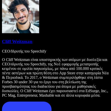
Cliff Weitzman
CEO/Ιδρυτής του Speechify
Ο Cliff Weitzman είναι υποστηρικτής των ατόμων με δυσλεξία και
CEO/ιδρυτής του Speechify, της Νο1 εφαρμογής μετατροπής
κειμένου σε ομιλία παγκοσμίως, με πάνω από 100.000 κριτικές
πέντε αστέρων και πρώτη θέση στο App Store στην κατηγορία Νέα
& Περιοδικά. Το 2017, ο Weitzman συμπεριλήφθηκε στη λίστα
Forbes 30 under 30 για το έργο του στη βελτίωση της
προσβασιμότητας του διαδικτύου για άτομα με μαθησιακές
δυσκολίες. Ο Cliff Weitzman έχει παρουσιαστεί στα EdSurge, Inc.,
PC Mag, Entrepreneur, Mashable και σε άλλα κορυφαία μέσα.