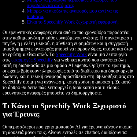
παραδίδονται αυτόματα;
Μπορώ να ακούω τις αναφορές μου αντί να τις
διαβάζω;
Είναι το Speechify Work ξεχωριστή εφαρμογή;
Οι ερευνητικές αναφορές είναι από τα πιο χρονοβόρα παραδοτέα
στην καθημερινότητα κάθε εργαζόμενου γνώσης. Η συγκέντρωση
πηγών, η μελέτη υλικού, η σύνθεση ευρημάτων και η συγγραφή
μιας δομημένης αναφοράς μπορεί να πάρουν ώρες, ακόμα και όταν
το ερώτημα είναι απλό. Το
Speechify Work
είναι μια λειτουργία
στις
εφαρμογές Speechify
για web και κινητό που αναθέτει όλη
αυτή τη διαδικασία σε μια ομάδα AI agents. Ορίζετε το ερώτημα,
οι agents βρίσκουν πληροφορίες από το διαδίκτυο και όποια αρχεία
δώσετε, και η τελική αναφορά προστίθεται στη βιβλιοθήκη σας στο
Speechify έτοιμη για ανάγνωση, κοινή χρήση ή ακρόαση. Σε αυτό
το άρθρο θα δείτε πώς λειτουργεί η διαδικασία και τι είδους
ερευνητικές αναφορές μπορείτε να δημιουργήσετε.
Τι Κάνει το Speechify Work Ξεχωριστό
για Έρευνα;
Οι περισσότεροι που χρησιμοποιούν AI για έρευνα κάνουν ακόμα
τη δουλειά μόνοι τους. Δίνουν εντολές σε chatbot, διαβάζουν τα