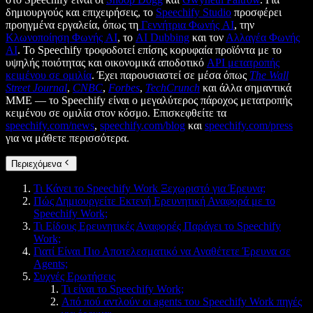
δημιουργούς και επιχειρήσεις, το
Speechify Studio
προσφέρει
προηγμένα εργαλεία, όπως τη
Γεννήτρια Φωνής AI
, την
Κλωνοποίηση Φωνής AI
, το
AI Dubbing
και τον
Αλλαγέα Φωνής
AI
. Το Speechify τροφοδοτεί επίσης κορυφαία προϊόντα με το
υψηλής ποιότητας και οικονομικά αποδοτικό
API μετατροπής
κειμένου σε ομιλία
. Έχει παρουσιαστεί σε μέσα όπως
The Wall
Street Journal
,
CNBC
,
Forbes
,
TechCrunch
και άλλα σημαντικά
ΜΜΕ — το Speechify είναι ο μεγαλύτερος πάροχος μετατροπής
κειμένου σε ομιλία στον κόσμο. Επισκεφθείτε τα
speechify.com/news
,
speechify.com/blog
και
speechify.com/press
για να μάθετε περισσότερα.
Περιεχόμενα
Τι Κάνει το Speechify Work Ξεχωριστό για Έρευνα;
Πώς Δημιουργείτε Εκτενή Ερευνητική Αναφορά με το
Speechify Work;
Τι Είδους Ερευνητικές Αναφορές Παράγει το Speechify
Work;
Γιατί Είναι Πιο Αποτελεσματικό να Αναθέτετε Έρευνα σε
Agents;
Συχνές Ερωτήσεις
Τι είναι το Speechify Work;
Από πού αντλούν οι agents του Speechify Work πηγές