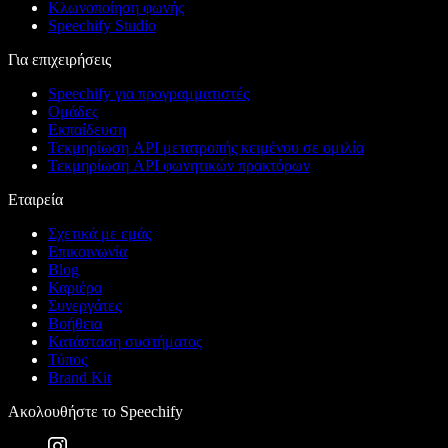
Κλωνοποίηση φωνής
Speechify Studio
Για επιχειρήσεις
Speechify για προγραμματιστές
Ομάδες
Εκπαίδευση
Τεκμηρίωση API μετατροπής κειμένου σε ομιλία
Τεκμηρίωση API φωνητικών πρακτόρων
Εταιρεία
Σχετικά με εμάς
Επικοινωνία
Blog
Καριέρα
Συνεργάτες
Βοήθεια
Κατάσταση συστήματος
Τύπος
Brand Kit
Ακολουθήστε το Speechify