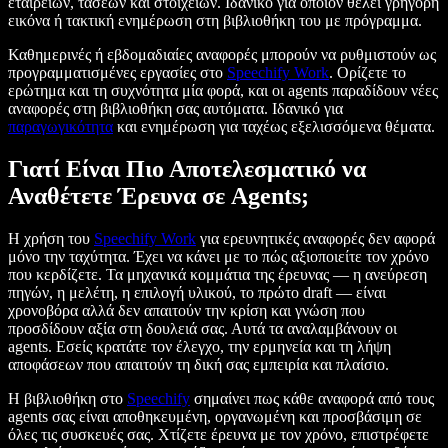
εταιρειών, τάσεων και στοιχείων. Ιδανικό για όποιον θέλει γρήγορη
εικόνα ή τακτική ενημέρωση στη βιβλιοθήκη του με πρόγραμμα.
Καθημερινές ή εβδομαδιαίες αναφορές μπορούν να ρυθμιστούν ως
προγραμματισμένες εργασίες στο
Speechify Work
. Ορίζετε το
ερώτημα και τη συχνότητα μία φορά, και οι agents παραδίδουν νέες
αναφορές στη βιβλιοθήκη σας αυτόματα. Ιδανικό για
παραγωγικότητα
και ενημέρωση για ταχέως εξελισσόμενα θέματα.
Γιατί Είναι Πιο Αποτελεσματικό να
Αναθέτετε Έρευνα σε Agents;
Η χρήση του
Speechify Work
για ερευνητικές αναφορές δεν αφορά
μόνο την ταχύτητα. Έχει να κάνει με το πώς αξιοποιείτε τον χρόνο
που κερδίζετε. Τα μηχανικά κομμάτια της έρευνας — η ανεύρεση
πηγών, η μελέτη, η επιλογή υλικού, το πρώτο draft — είναι
χρονοβόρα αλλά δεν απαιτούν την κρίση και γνώση που
προσδίδουν αξία στη δουλειά σας. Αυτά τα αναλαμβάνουν οι
agents. Εσείς κρατάτε τον έλεγχο, την ερμηνεία και τη λήψη
αποφάσεων που απαιτούν τη δική σας εμπειρία και πλαίσιο.
Η βιβλιοθήκη στο
Speechify
σημαίνει πως κάθε αναφορά από τους
agents σας είναι αποθηκευμένη, οργανωμένη και προσβάσιμη σε
όλες τις συσκευές σας. Χτίζετε έρευνα με τον χρόνο, επιστρέφετε