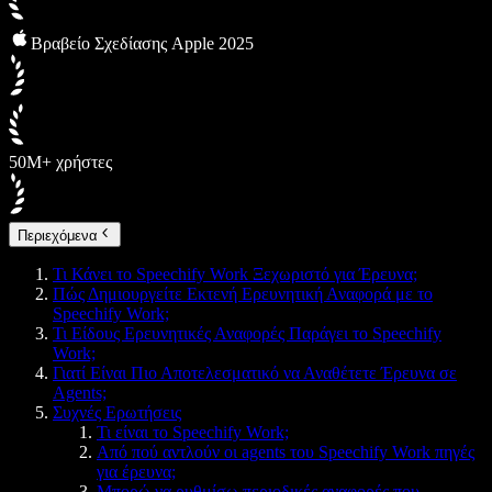
Βραβείο Σχεδίασης Apple 2025
50M+ χρήστες
Περιεχόμενα
Τι Κάνει το Speechify Work Ξεχωριστό για Έρευνα;
Πώς Δημιουργείτε Εκτενή Ερευνητική Αναφορά με το
Speechify Work;
Τι Είδους Ερευνητικές Αναφορές Παράγει το Speechify
Work;
Γιατί Είναι Πιο Αποτελεσματικό να Αναθέτετε Έρευνα σε
Agents;
Συχνές Ερωτήσεις
Τι είναι το Speechify Work;
Από πού αντλούν οι agents του Speechify Work πηγές
για έρευνα;
Μπορώ να ρυθμίσω περιοδικές αναφορές που