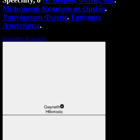
Speechify, ο
AI Βοηθός Φωνής σας
.
Μετατροπή Κειμένου σε Ομιλία
.
Υπαγόρευση Φωνής
.
Γρήγορες
Απαντήσεις
.
Δοκιμάστε το δωρεάν
Gwyneth
Ηθοποιός