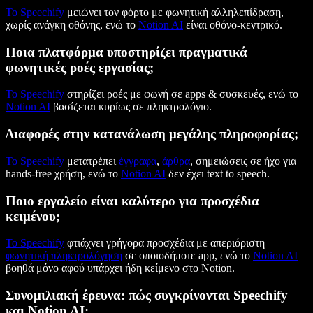
Το Speechify
μειώνει τον φόρτο με φωνητική αλληλεπίδραση,
χωρίς ανάγκη οθόνης, ενώ το
Notion AI
είναι οθόνο-κεντρικό.
Ποια πλατφόρμα υποστηρίζει πραγματικά
φωνητικές ροές εργασίας;
Το Speechify
στηρίζει ροές με φωνή σε apps & συσκευές, ενώ το
Notion AI
βασίζεται κυρίως σε πληκτρολόγιο.
Διαφορές στην κατανάλωση μεγάλης πληροφορίας;
Το Speechify
μετατρέπει
έγγραφα
,
άρθρα
, σημειώσεις σε ήχο για
hands-free χρήση, ενώ το
Notion AI
δεν έχει text to speech.
Ποιο εργαλείο είναι καλύτερο για προσχέδια
κειμένου;
Το Speechify
φτιάχνει γρήγορα προσχέδια με απεριόριστη
φωνητική πληκτρολόγηση
σε οποιοδήποτε app, ενώ το
Notion AI
βοηθά μόνο αφού υπάρχει ήδη κείμενο στο Notion.
Συνομιλιακή έρευνα: πώς συγκρίνονται Speechify
και Notion AI;