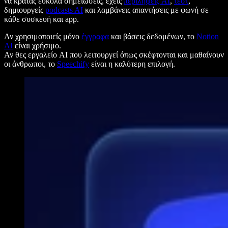
να κρατάς εύκολα σημειώσεις, έχεις
περιλήψεις AI
,
τεστ
,
δημιουργείς
podcasts AI
και λαμβάνεις απαντήσεις με φωνή σε
κάθε συσκευή και app.
Αν χρησιμοποιείς μόνο
έγγραφα
και βάσεις δεδομένων, το
Notion
AI
είναι χρήσιμο.
Αν θες εργαλείο AI που λειτουργεί όπως σκέφτονται και μαθαίνουν
οι άνθρωποι, το
Speechify
είναι η καλύτερη επιλογή.