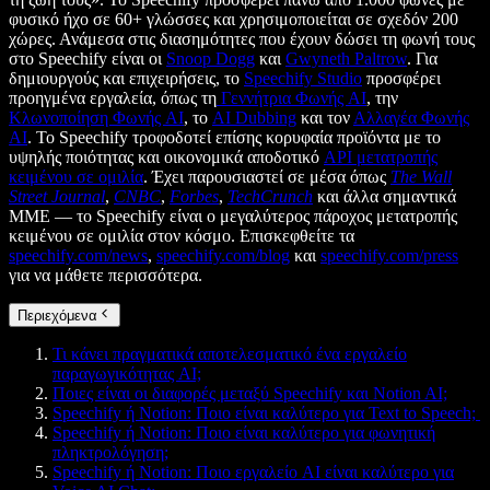
φυσικό ήχο σε 60+ γλώσσες και χρησιμοποιείται σε σχεδόν 200
χώρες. Ανάμεσα στις διασημότητες που έχουν δώσει τη φωνή τους
στο Speechify είναι οι
Snoop Dogg
και
Gwyneth Paltrow
. Για
δημιουργούς και επιχειρήσεις, το
Speechify Studio
προσφέρει
προηγμένα εργαλεία, όπως τη
Γεννήτρια Φωνής AI
, την
Κλωνοποίηση Φωνής AI
, το
AI Dubbing
και τον
Αλλαγέα Φωνής
AI
. Το Speechify τροφοδοτεί επίσης κορυφαία προϊόντα με το
υψηλής ποιότητας και οικονομικά αποδοτικό
API μετατροπής
κειμένου σε ομιλία
. Έχει παρουσιαστεί σε μέσα όπως
The Wall
Street Journal
,
CNBC
,
Forbes
,
TechCrunch
και άλλα σημαντικά
ΜΜΕ — το Speechify είναι ο μεγαλύτερος πάροχος μετατροπής
κειμένου σε ομιλία στον κόσμο. Επισκεφθείτε τα
speechify.com/news
,
speechify.com/blog
και
speechify.com/press
για να μάθετε περισσότερα.
Περιεχόμενα
Τι κάνει πραγματικά αποτελεσματικό ένα εργαλείο
παραγωγικότητας AI;
Ποιες είναι οι διαφορές μεταξύ Speechify και Notion AI;
Speechify ή Notion: Ποιο είναι καλύτερο για Text to Speech;
Speechify ή Notion: Ποιο είναι καλύτερο για φωνητική
πληκτρολόγηση;
Speechify ή Notion: Ποιο εργαλείο AI είναι καλύτερο για