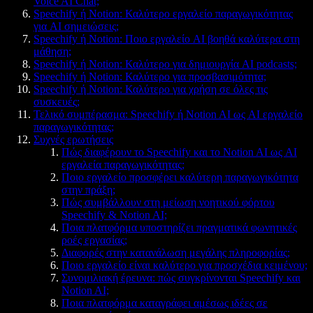
Voice AI Chat;
Speechify ή Notion: Καλύτερο εργαλείο παραγωγικότητας
για AI σημειώσεις;
Speechify ή Notion: Ποιο εργαλείο AI βοηθά καλύτερα στη
μάθηση;
Speechify ή Notion: Καλύτερο για δημιουργία AI podcasts;
Speechify ή Notion: Καλύτερο για προσβασιμότητα;
Speechify ή Notion: Καλύτερο για χρήση σε όλες τις
συσκευές;
Τελικό συμπέρασμα: Speechify ή Notion AI ως AI εργαλείο
παραγωγικότητας;
Συχνές ερωτήσεις
Πώς διαφέρουν το Speechify και το Notion AI ως AI
εργαλεία παραγωγικότητας;
Ποιο εργαλείο προσφέρει καλύτερη παραγωγικότητα
στην πράξη;
Πώς συμβάλλουν στη μείωση νοητικού φόρτου
Speechify & Notion AI;
Ποια πλατφόρμα υποστηρίζει πραγματικά φωνητικές
ροές εργασίας;
Διαφορές στην κατανάλωση μεγάλης πληροφορίας;
Ποιο εργαλείο είναι καλύτερο για προσχέδια κειμένου;
Συνομιλιακή έρευνα: πώς συγκρίνονται Speechify και
Notion AI;
Ποια πλατφόρμα καταγράφει αμέσως ιδέες σε