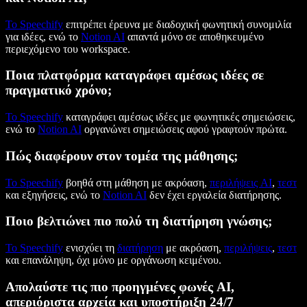
Το Speechify
επιτρέπει έρευνα με διαδοχική φωνητική συνομιλία
για ιδέες, ενώ το
Notion AI
απαντά μόνο σε αποθηκευμένο
περιεχόμενο του workspace.
Ποια πλατφόρμα καταγράφει αμέσως ιδέες σε
πραγματικό χρόνο;
Το Speechify
καταγράφει αμέσως ιδέες με φωνητικές σημειώσεις,
ενώ το
Notion AI
οργανώνει σημειώσεις αφού γραφτούν πρώτα.
Πώς διαφέρουν στον τομέα της μάθησης;
Το Speechify
βοηθά στη μάθηση με ακρόαση,
περιλήψεις AI
,
τεστ
και εξηγήσεις, ενώ το
Notion AI
δεν έχει εργαλεία διατήρησης.
Ποιο βελτιώνει πιο πολύ τη διατήρηση γνώσης;
Το Speechify
ενισχύει τη
διατήρηση
με ακρόαση,
περιλήψεις
,
τεστ
και επανάληψη, όχι μόνο με οργάνωση κειμένου.
Απολαύστε τις πιο προηγμένες φωνές AI,
απεριόριστα αρχεία και υποστήριξη 24/7