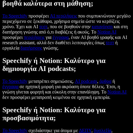
βοηθά καλύτερα στη μάθηση;
Το Speechify
προσφέρει
AI περιλήψεις
που συμπυκνώνουν μεγάλο
περιεχόμενο σε ξεκάθαρα, χρήσιμα σημεία ώστε να κερδίζεις
χρόνο. Έχει και AI
τεστ
, που σε βοηθούν στην
κατανόηση
και στη
διατήρηση γνώσης από ό,τι διαβάζεις ή ακούς. Το
Notion AI
προσφέρει
περιλήψεις
για
έγγραφα
, έναν AI βοηθό γραφής και AI
research assistant, αλλά δεν διαθέτει λειτουργίες όπως
τεστ
ή
εργαλεία
διατήρησης
γνώσης.
Speechify ή Notion: Καλύτερο για
δημιουργία AI podcasts;
Το Speechify
μετατρέπει σημειώσεις,
AI podcasts
,
άρθρα
ή
έγγραφα
σε ηχητική μορφή για ακρόαση όποτε θέλεις. Έτσι, η
γνώση γίνεται φορητή και εύκολη στην επανάληψη. Το
Notion AI
δεν προσφέρει μετατροπή κειμένου σε ηχητική εμπειρία.
Speechify ή Notion: Καλύτερο για
προσβασιμότητα;
Το Speechify
σχεδιάστηκε για άτομα με
ΔΕΠΥ
,
δυσλεξία
,