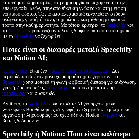
κατανόηση πληροφορίας, στη δημιουργία περιεχομένου, στην
επεξεργασία ιδεών, στην αποθήκευση γνώσης και στη μείωση
νοητικού φόρτου. Τα πιο αποτελεσματικά εργαλεία ενισχύουν
ανάγνωση, γραφή, έρευνα, σημειώσεις και μάθηση με φυσικό
τρόπο στην καθημερινότητα. Με τέτοια κριτήρια, το
Speechify
και
το
Notion AI
προσεγγίζουν τελείως διαφορετικά αυτά τα σημεία,
με το
Speechify
να ξεχωρίζει.
Ποιες είναι οι διαφορές μεταξύ Speechify
και Notion AI;
Το Speechify
είναι ένα
Voice AI Productivity Assistant
. Δεν
περιορίζεται σε έναν μόνο χώρο ή σύστημα εγγράφων. Το
Speechify
χρησιμοποιεί τη φωνή ως βασική διεπαφή για ανάγνωση,
γραφή, έρευνα, ιδέες,
σημειώσεις
και απαντήσεις σε apps,
ιστοσελίδες
και συσκευές.
Αντίθετα, το
Notion AI
είναι στρώμα AI για οργανωμένο
workspace. Βοηθά κυρίως σε γραφή, επεξεργασία, περίληψη και
οργάνωση πληροφορίας που έχεις ήδη σε Notion
έγγραφα
και
βάσεις δεδομένων.
Speechify ή Notion: Ποιο είναι καλύτερο