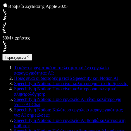
Βραβείο Σχεδίασης Apple 2025
50M+ χρήστες
Περιεχόμενα
Τι κάνει πραγματικά αποτελεσματικό ένα εργαλείο
παραγωγικότητας AI;
Ποιες είναι οι διαφορές μεταξύ Speechify και Notion AI;
Speechify ή Notion: Ποιο είναι καλύτερο για Text to Speech;
Speechify ή Notion: Ποιο είναι καλύτερο για φωνητική
πληκτρολόγηση;
Speechify ή Notion: Ποιο εργαλείο AI είναι καλύτερο για
Voice AI Chat;
Speechify ή Notion: Καλύτερο εργαλείο παραγωγικότητας
για AI σημειώσεις;
Speechify ή Notion: Ποιο εργαλείο AI βοηθά καλύτερα στη
μάθηση;
Speechify ή Notion: Καλύτερο για δημιουργία AI podcasts;