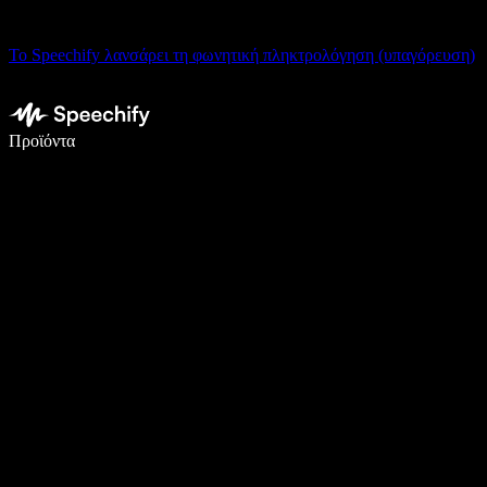
Το Speechify λανσάρει τη φωνητική πληκτρολόγηση (υπαγόρευση)
Γράψτε 5× πιο γρήγορα με φωνητική πληκτρολόγηση
Προϊόντα
Μάθετε περισσότερα