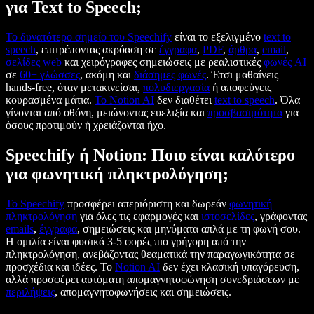
για Text to Speech;
Το δυνατότερο σημείο του Speechify
είναι το εξελιγμένο
text to
speech
, επιτρέποντας ακρόαση σε
έγγραφα
,
PDF
,
άρθρα
,
email
,
σελίδες web
και χειρόγραφες σημειώσεις με ρεαλιστικές
φωνές AI
σε
60+ γλώσσες
, ακόμη και
διάσημες φωνές
. Έτσι μαθαίνεις
hands-free, όταν μετακινείσαι,
πολυδιεργασία
ή αποφεύγεις
κουρασμένα μάτια.
Το Notion AI
δεν διαθέτει
text to speech
. Όλα
γίνονται από οθόνη, μειώνοντας ευελιξία και
προσβασιμότητα
για
όσους προτιμούν ή χρειάζονται ήχο.
Speechify ή Notion: Ποιο είναι καλύτερο
για φωνητική πληκτρολόγηση;
Το Speechify
προσφέρει απεριόριστη και δωρεάν
φωνητική
πληκτρολόγηση
για όλες τις εφαρμογές και
ιστοσελίδες
, γράφοντας
emails
,
έγγραφα
, σημειώσεις και μηνύματα απλά με τη φωνή σου.
Η ομιλία είναι φυσικά 3-5 φορές πιο γρήγορη από την
πληκτρολόγηση, ανεβάζοντας θεαματικά την παραγωγικότητα σε
προσχέδια και ιδέες. Το
Notion AI
δεν έχει κλασική υπαγόρευση,
αλλά προσφέρει αυτόματη απομαγνητοφώνηση συνεδριάσεων με
περιλήψεις
, απομαγνητοφωνήσεις και σημειώσεις.