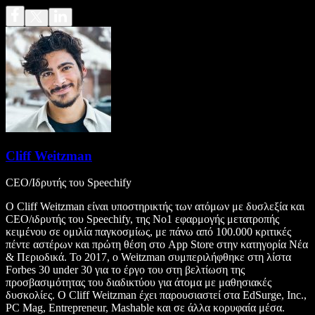
Cliff Weitzman
CEO/Ιδρυτής του Speechify
Ο Cliff Weitzman είναι υποστηρικτής των ατόμων με δυσλεξία και
CEO/ιδρυτής του Speechify, της Νο1 εφαρμογής μετατροπής
κειμένου σε ομιλία παγκοσμίως, με πάνω από 100.000 κριτικές
πέντε αστέρων και πρώτη θέση στο App Store στην κατηγορία Νέα
& Περιοδικά. Το 2017, ο Weitzman συμπεριλήφθηκε στη λίστα
Forbes 30 under 30 για το έργο του στη βελτίωση της
προσβασιμότητας του διαδικτύου για άτομα με μαθησιακές
δυσκολίες. Ο Cliff Weitzman έχει παρουσιαστεί στα EdSurge, Inc.,
PC Mag, Entrepreneur, Mashable και σε άλλα κορυφαία μέσα.