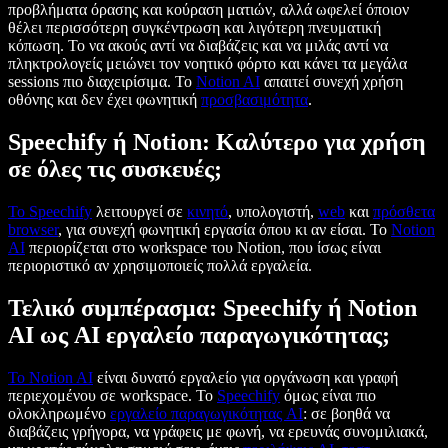
προβλήματα όρασης και κούραση ματιών, αλλά ωφελεί όποιον
θέλει περισσότερη συγκέντρωση και λιγότερη πνευματική
κόπωση. Το να ακούς αντί να διαβάζεις και να μιλάς αντί να
πληκτρολογείς μειώνει τον νοητικό φόρτο και κάνει τα μεγάλα
sessions πιο διαχειρίσιμα. Το
Notion AI
απαιτεί συνεχή χρήση
οθόνης και δεν έχει φωνητική
προσβασιμότητα
.
Speechify ή Notion: Καλύτερο για χρήση
σε όλες τις συσκευές;
Το Speechify
λειτουργεί σε
κινητό
, υπολογιστή,
web
και
πρόσθετα
browser
, για συνεχή φωνητική εργασία όπου κι αν είσαι. Το
Notion
AI
περιορίζεται στο workspace του Notion, που ίσως είναι
περιοριστικό αν χρησιμοποιείς πολλά εργαλεία.
Τελικό συμπέρασμα: Speechify ή Notion
AI ως AI εργαλείο παραγωγικότητας;
Το Notion AI
είναι δυνατό εργαλείο για οργάνωση και γραφή
περιεχομένου σε workspace. Το
Speechify
όμως είναι πιο
ολοκληρωμένο
εργαλείο παραγωγικότητας AI
: σε βοηθά να
διαβάζεις γρήγορα, να γράφεις με φωνή, να ερευνάς συνομιλιακά,