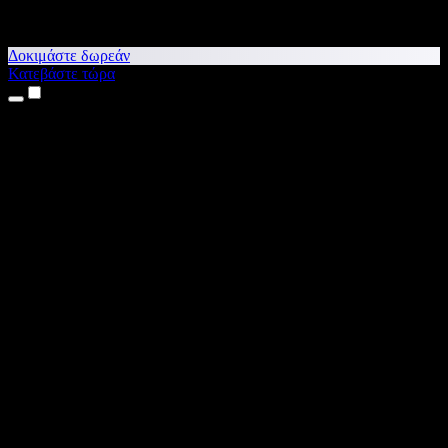
Δοκιμάστε δωρεάν
Κατεβάστε τώρα
Προϊόντα
Κείμενο σε Ομιλία
Εφαρμογές για iPhone & iPad
Εφαρμογή για Android
Επέκταση για Chrome
Επέκταση για Edge
Web εφαρμογή
Εφαρμογή για Mac
Εφαρμογή για Windows