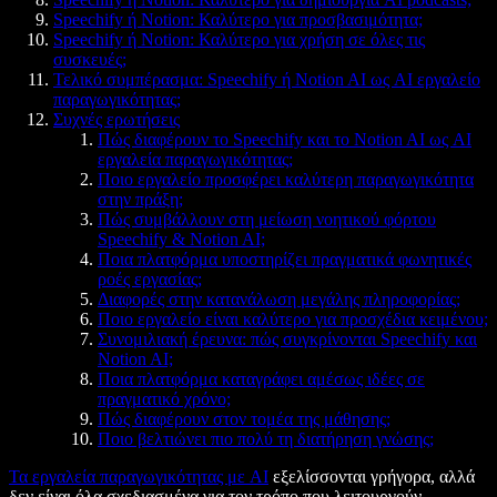
Speechify ή Notion: Καλύτερο για προσβασιμότητα;
Speechify ή Notion: Καλύτερο για χρήση σε όλες τις
συσκευές;
Τελικό συμπέρασμα: Speechify ή Notion AI ως AI εργαλείο
παραγωγικότητας;
Συχνές ερωτήσεις
Πώς διαφέρουν το Speechify και το Notion AI ως AI
εργαλεία παραγωγικότητας;
Ποιο εργαλείο προσφέρει καλύτερη παραγωγικότητα
στην πράξη;
Πώς συμβάλλουν στη μείωση νοητικού φόρτου
Speechify & Notion AI;
Ποια πλατφόρμα υποστηρίζει πραγματικά φωνητικές
ροές εργασίας;
Διαφορές στην κατανάλωση μεγάλης πληροφορίας;
Ποιο εργαλείο είναι καλύτερο για προσχέδια κειμένου;
Συνομιλιακή έρευνα: πώς συγκρίνονται Speechify και
Notion AI;
Ποια πλατφόρμα καταγράφει αμέσως ιδέες σε
πραγματικό χρόνο;
Πώς διαφέρουν στον τομέα της μάθησης;
Ποιο βελτιώνει πιο πολύ τη διατήρηση γνώσης;
Τα εργαλεία παραγωγικότητας με AI
εξελίσσονται γρήγορα, αλλά
δεν είναι όλα σχεδιασμένα για τον τρόπο που λειτουργούν,