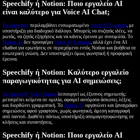
Speechify ή Notion: Ποιο εργαλείο AI
είναι καλύτερο για Voice AI Chat;
Το Speechify
περιλαμβάνει ενσωματωμένο
Voice AI Assistant
, με
υποστήριξη για διαδοχικό διάλογο. Μπορείς να συζητάς ιδέες, να
ρωτάς, να ζητάς εξηγήσεις και να κάνεις έρευνα με συνομιλία. Το
Notion AI
δεν προσφέρει
Voice AI Assistant
, αλλά έχει ένα AI
chatbot για ερωτήσεις σε περιεχόμενο εντός Notion και βοήθεια σε
εσωτερική γνώση. Δεν υποστηρίζει όμως φωνητική ή προφορική
έρευνα.
Speechify ή Notion: Καλύτερο εργαλείο
παραγωγικότητας για AI σημειώσεις;
Το Speechify
Voice Typing
λειτουργεί ως έξυπνος σημειωτής:
μετατρέπει κείμενα σε ομιλία, αφαιρεί αυτόματα άσκοπες λέξεις
και διορθώνει γραμματική. Το
Notion AI
οργανώνει και ξαναγράφει
σημειώσεις αφού γραφτούν, χωρίς φωνητική, άμεση καταγραφή
από παντού. Διαθέτει πάντως υποστήριξη απομαγνητοφώνησης σε
κλήσεις και συναντήσεις.
Speechify ή Notion: Ποιο εργαλείο AI