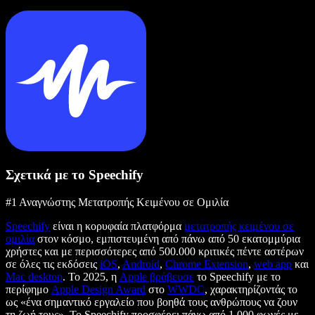
Σχετικά με το Speechify
#1 Αναγνώστης Μετατροπής Κειμένου σε Ομιλία
Speechify
είναι η κορυφαία πλατφόρμα
μετατροπής κειμένου σε
ομιλία
στον κόσμο, εμπιστευμένη από πάνω από 50 εκατομμύρια
χρήστες και με περισσότερες από 500.000 κριτικές πέντε αστέρων
σε όλες τις εκδόσεις
iOS
,
Android
,
Chrome Extension
,
web app
και
Mac desktop
. Το 2025, η
Apple βράβευσε
το Speechify με το
περίφημο
Apple Design Award
στο
WWDC
, χαρακτηρίζοντάς το
ως «ένα σημαντικό εργαλείο που βοηθά τους ανθρώπους να ζουν
τη ζωή τους». Το Speechify προσφέρει πάνω από 1.000 φωνές με