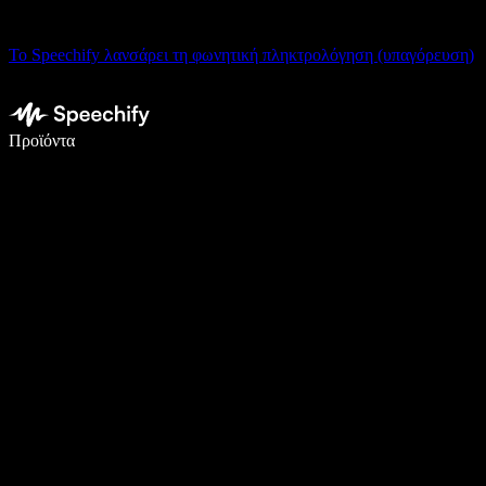
Το Speechify λανσάρει τη φωνητική πληκτρολόγηση (υπαγόρευση)
Γράψτε 5× πιο γρήγορα με φωνητική πληκτρολόγηση
Προϊόντα
Μάθετε περισσότερα