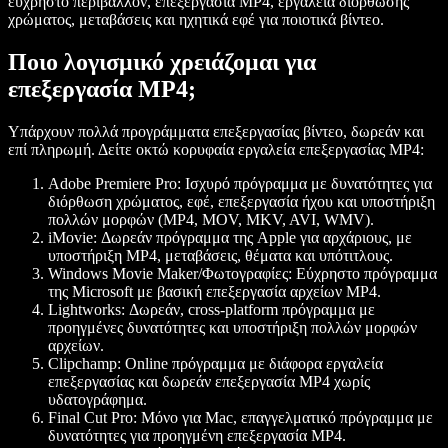
εύχρηστο περιβάλλον, επεξεργασία MP4, εργαλεία διόρθωσης
χρώματος, μεταβάσεις και ηχητικά εφέ για ποιοτικά βίντεο.
Ποιο λογισμικό χρειάζομαι για
επεξεργασία MP4;
Υπάρχουν πολλά προγράμματα επεξεργασίας βίντεο, δωρεάν και
επί πληρωμή. Δείτε οκτώ κορυφαία εργαλεία επεξεργασίας MP4:
Adobe Premiere Pro
: Ισχυρό πρόγραμμα με δυνατότητες για
διόρθωση χρώματος, εφέ, επεξεργασία ήχου και υποστήριξη
πολλών μορφών (MP4, MOV, MKV, AVI, WMV).
iMovie
: Δωρεάν πρόγραμμα της Apple για αρχάριους, με
υποστήριξη MP4, μεταβάσεις, θέματα και υπότιτλους.
Windows Movie Maker/Φωτογραφίες
: Εύχρηστο πρόγραμμα
της Microsoft με βασική επεξεργασία αρχείων MP4.
Lightworks
: Δωρεάν, cross-platform πρόγραμμα με
προηγμένες δυνατότητες και υποστήριξη πολλών μορφών
αρχείων.
Clipchamp
: Online πρόγραμμα με διάφορα εργαλεία
επεξεργασίας και δωρεάν επεξεργασία MP4 χωρίς
υδατογράφημα.
Final Cut Pro
: Μόνο για Mac, επαγγελματικό πρόγραμμα με
δυνατότητες για προηγμένη επεξεργασία MP4.