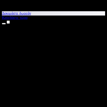
Δοκιμάστε δωρεάν
Κατεβάστε τώρα
Προϊόντα
Κείμενο σε Ομιλία
Εφαρμογές για iPhone & iPad
Εφαρμογή για Android
Επέκταση για Chrome
Επέκταση για Edge
Web εφαρμογή
Εφαρμογή για Mac
Εφαρμογή για Windows