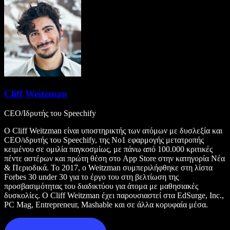
Cliff Weitzman
CEO/Ιδρυτής του Speechify
Ο Cliff Weitzman είναι υποστηρικτής των ατόμων με δυσλεξία και
CEO/ιδρυτής του Speechify, της Νο1 εφαρμογής μετατροπής
κειμένου σε ομιλία παγκοσμίως, με πάνω από 100.000 κριτικές
πέντε αστέρων και πρώτη θέση στο App Store στην κατηγορία Νέα
& Περιοδικά. Το 2017, ο Weitzman συμπεριλήφθηκε στη λίστα
Forbes 30 under 30 για το έργο του στη βελτίωση της
προσβασιμότητας του διαδικτύου για άτομα με μαθησιακές
δυσκολίες. Ο Cliff Weitzman έχει παρουσιαστεί στα EdSurge, Inc.,
PC Mag, Entrepreneur, Mashable και σε άλλα κορυφαία μέσα.