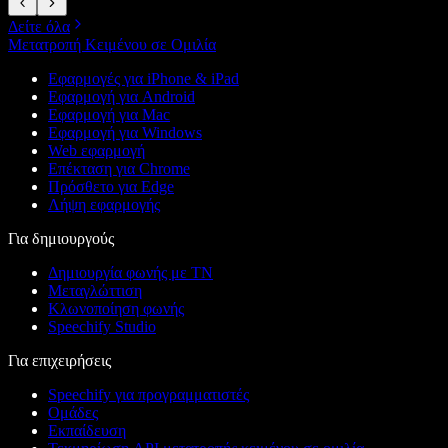
Δείτε όλα
Μετατροπή Κειμένου σε Ομιλία
Εφαρμογές για iPhone & iPad
Εφαρμογή για Android
Εφαρμογή για Mac
Εφαρμογή για Windows
Web εφαρμογή
Επέκταση για Chrome
Πρόσθετο για Edge
Λήψη εφαρμογής
Για δημιουργούς
Δημιουργία φωνής με ΤΝ
Μεταγλώττιση
Κλωνοποίηση φωνής
Speechify Studio
Για επιχειρήσεις
Speechify για προγραμματιστές
Ομάδες
Εκπαίδευση