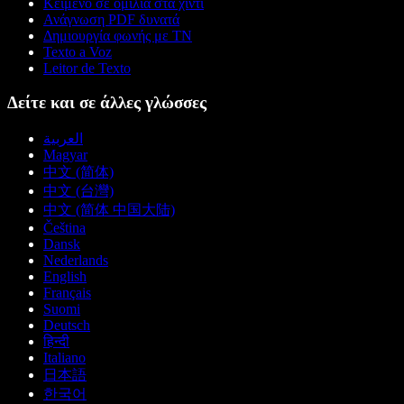
Κείμενο σε ομιλία στα χίντι
Ανάγνωση PDF δυνατά
Δημιουργία φωνής με ΤΝ
Texto a Voz
Leitor de Texto
Δείτε και σε άλλες γλώσσες
العربية
Magyar
中文 (简体)
中文 (台灣)
中文 (简体 中国大陆)
Čeština
Dansk
Nederlands
English
Français
Suomi
Deutsch
हिन्दी
Italiano
日本語
한국어