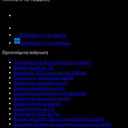
Κατεβάστε το για macOS
Κατεβάστε το για Windows
Προτεινόμενη ανάγνωση
Υπαγόρευση & φωνητική πληκτρολόγηση
Βοηθός φωνής με ΤΝ
Μετατροπή PDF σε ομιλία για Android
Αναγνώστης κειμένου σε ομιλία
Δημιουργία γυναικείας φωνής
Δημιουργία ανδρικής φωνής
Οι καλύτεροι αναγνώστες για δυσλεξία
Δημιουργία ρομποτικής φωνής
Anime κείμενο σε ομιλία
Αλλαγή φωνής με ΤΝ
Αναγνώστης PDF με ήχο
Μπορεί το Google Docs να μου διαβάζει κείμενο;
Επέκταση Chrome για μετατροπή κειμένου σε ομιλία