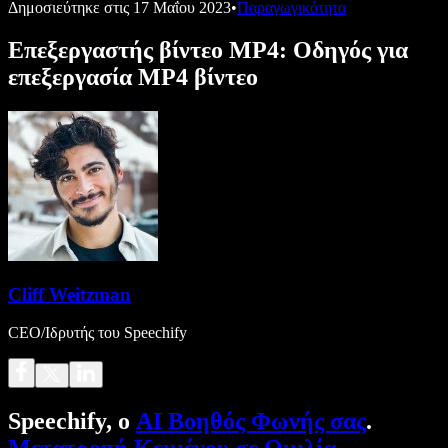
Δημοσιεύτηκε στις
17 Μαΐου 2023
•
Παραγωγικότητα
Επεξεργαστής βίντεο MP4: Οδηγός για
επεξεργασία MP4 βίντεο
Cliff Weitzman
CEO/Ιδρυτής του Speechify
Speechify, ο
AI Βοηθός Φωνής σας
.