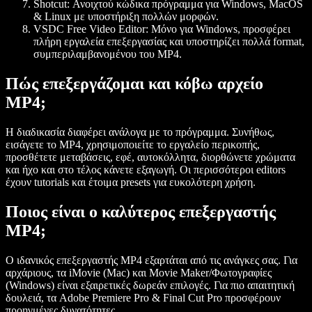
Shotcut
: Ανοιχτού κώδικα πρόγραμμα για Windows, MacOS
& Linux με υποστήριξη πολλών μορφών.
VSDC Free Video Editor
: Μόνο για Windows, προσφέρει
πλήρη εργαλεία επεξεργασίας και υποστηρίζει πολλά format,
συμπεριλαμβανομένου του MP4.
Πώς επεξεργάζομαι και κόβω αρχείο
MP4;
Η διαδικασία διαφέρει ανάλογα με το πρόγραμμα. Συνήθως,
εισάγετε το MP4, χρησιμοποιείτε το εργαλείο περικοπής,
προσθέτετε μεταβάσεις, εφέ, αυτοκόλλητα, διορθώνετε χρώματα
και ήχο και στο τέλος κάνετε εξαγωγή. Οι περισσότεροι editors
έχουν tutorials και έτοιμα presets για ευκολότερη χρήση.
Ποιος είναι ο καλύτερος επεξεργαστής
MP4;
Ο ιδανικός επεξεργαστής MP4 εξαρτάται από τις ανάγκες σας. Για
αρχάριους, τα iMovie (Mac) και Movie Maker/Φωτογραφίες
(Windows) είναι εξαιρετικές δωρεάν επιλογές. Για πιο απαιτητική
δουλειά, τα Adobe Premiere Pro & Final Cut Pro προσφέρουν
προηγμένες δυνατότητες.