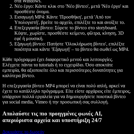
στα Windows.
Νέο έργο:
Κάντε κλικ στο 'Νέο βίντεο', μετά 'Νέο έργο' και
προσθέστε όνομα.
Εισαγωγή MP4:
Κάντε 'Προσθήκη', μετά 'Από τον
Υπολογιστή', βρείτε το αρχείο, επιλέξτε το και ανοίξτε το.
Επεξεργασία βίντεο:
Σύρετε το βίντεο στο storyboard.
Κόψτε, χωρίστε, προσθέστε κείμενο, φίλτρα, κίνηση, 3D
εφέ ή μουσική.
Εξαγωγή βίντεο:
Πατήστε 'Ολοκλήρωση βίντεο', επιλέξτε
ποιότητα και κάντε 'Εξαγωγή' – το βίντεο θα σωθεί ως MP4.
Κάθε πρόγραμμα έχει διαφορετικό μενού και λειτουργίες.
Ελέγχετε πάντα τα tutorials ή το εγχειρίδιο. Όσο αποκτάτε
εμπειρία, θα αξιοποιείτε όλο και περισσότερες δυνατότητες για
καλύτερα βίντεο.
Η επεξεργασία βίντεο MP4 μπορεί να είναι πολύ απλή, αρκεί να
έχετε το κατάλληλο πρόγραμμα. Είτε είστε αρχάριος είτε έμπειρος,
υπάρχουν πολλά εργαλεία για να δημιουργήσετε ποιοτικά βίντεο
για social media, Vimeo ή την προσωπική σας συλλογή.
Απολαύστε τις πιο προηγμένες φωνές AI,
απεριόριστα αρχεία και υποστήριξη 24/7
Δοκιμάστε το δωρεάν