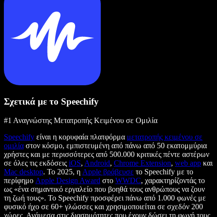
Σχετικά με το Speechify
#1 Αναγνώστης Μετατροπής Κειμένου σε Ομιλία
Speechify
είναι η κορυφαία πλατφόρμα
μετατροπής κειμένου σε
ομιλία
στον κόσμο, εμπιστευμένη από πάνω από 50 εκατομμύρια
χρήστες και με περισσότερες από 500.000 κριτικές πέντε αστέρων
σε όλες τις εκδόσεις
iOS
,
Android
,
Chrome Extension
,
web app
και
Mac desktop
. Το 2025, η
Apple βράβευσε
το Speechify με το
περίφημο
Apple Design Award
στο
WWDC
, χαρακτηρίζοντάς το
ως «ένα σημαντικό εργαλείο που βοηθά τους ανθρώπους να ζουν
τη ζωή τους». Το Speechify προσφέρει πάνω από 1.000 φωνές με
φυσικό ήχο σε 60+ γλώσσες και χρησιμοποιείται σε σχεδόν 200
χώρες. Ανάμεσα στις διασημότητες που έχουν δώσει τη φωνή τους