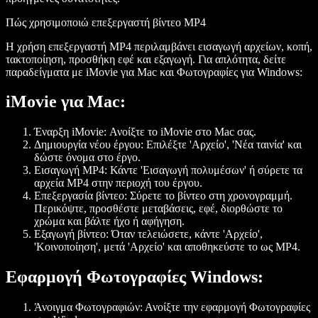
Πώς χρησιμοποιώ επεξεργαστή βίντεο MP4
Η χρήση επεξεργαστή MP4 περιλαμβάνει εισαγωγή αρχείων, κοπή,
τακτοποίηση, προσθήκη εφέ και εξαγωγή. Για απλότητα, δείτε
παραδείγματα με iMovie για Mac και Φωτογραφίες για Windows:
iMovie για Mac:
Έναρξη iMovie:
Ανοίξτε το iMovie στο Mac σας.
Δημιουργία νέου έργου:
Επιλέξτε 'Αρχείο', 'Νέα ταινία' και
δώστε όνομα στο έργο.
Εισαγωγή MP4:
Κάντε 'Εισαγωγή πολυμέσων' ή σύρετε τα
αρχεία MP4 στην περιοχή του έργου.
Επεξεργασία βίντεο:
Σύρετε το βίντεο στη χρονογραμμή.
Περικόψτε, προσθέστε μεταβάσεις, εφέ, διορθώστε το
χρώμα και βάλτε ήχο ή αφήγηση.
Εξαγωγή βίντεο:
Όταν τελειώσετε, κάντε 'Αρχείο',
'Κοινοποίηση', μετά 'Αρχείο' και αποθηκεύστε το ως MP4.
Εφαρμογή Φωτογραφίες Windows:
Άνοιγμα Φωτογραφιών:
Ανοίξτε την εφαρμογή Φωτογραφίες