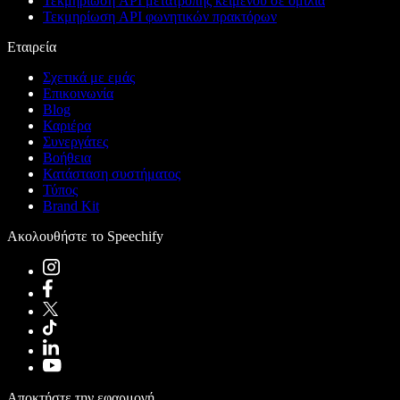
Τεκμηρίωση API μετατροπής κειμένου σε ομιλία
Τεκμηρίωση API φωνητικών πρακτόρων
Εταιρεία
Σχετικά με εμάς
Επικοινωνία
Blog
Καριέρα
Συνεργάτες
Βοήθεια
Κατάσταση συστήματος
Τύπος
Brand Kit
Ακολουθήστε το Speechify
Αποκτήστε την εφαρμογή