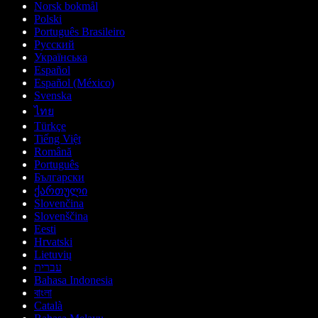
Norsk bokmål
Polski
Português Brasileiro
Русский
Українська
Español
Español (México)
Svenska
ไทย
Türkçe
Tiếng Việt
Română
Português
Български
ქართული
Slovenčina
Slovenščina
Eesti
Hrvatski
Lietuvių
עברית
Bahasa Indonesia
বাংলা
Català