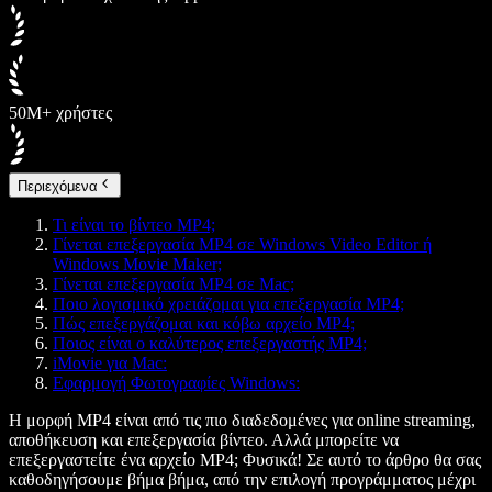
50M+ χρήστες
Περιεχόμενα
Τι είναι το βίντεο MP4;
Γίνεται επεξεργασία MP4 σε Windows Video Editor ή
Windows Movie Maker;
Γίνεται επεξεργασία MP4 σε Mac;
Ποιο λογισμικό χρειάζομαι για επεξεργασία MP4;
Πώς επεξεργάζομαι και κόβω αρχείο MP4;
Ποιος είναι ο καλύτερος επεξεργαστής MP4;
iMovie για Mac:
Εφαρμογή Φωτογραφίες Windows:
Η μορφή MP4 είναι από τις πιο διαδεδομένες για online streaming,
αποθήκευση και επεξεργασία βίντεο. Αλλά μπορείτε να
επεξεργαστείτε ένα αρχείο MP4; Φυσικά! Σε αυτό το άρθρο θα σας
καθοδηγήσουμε βήμα βήμα, από την επιλογή προγράμματος μέχρι