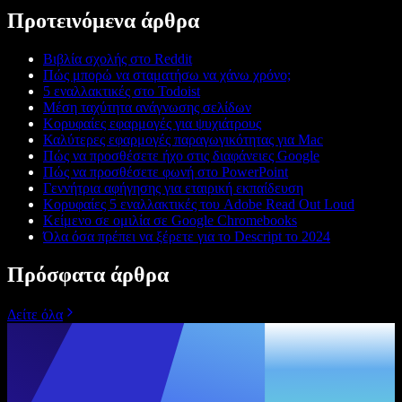
Προτεινόμενα άρθρα
Βιβλία σχολής στο Reddit
Πώς μπορώ να σταματήσω να χάνω χρόνο;
5 εναλλακτικές στο Todoist
Μέση ταχύτητα ανάγνωσης σελίδων
Κορυφαίες εφαρμογές για ψυχιάτρους
Καλύτερες εφαρμογές παραγωγικότητας για Mac
Πώς να προσθέσετε ήχο στις διαφάνειες Google
Πώς να προσθέσετε φωνή στο PowerPoint
Γεννήτρια αφήγησης για εταιρική εκπαίδευση
Κορυφαίες 5 εναλλακτικές του Adobe Read Out Loud
Κείμενο σε ομιλία σε Google Chromebooks
Όλα όσα πρέπει να ξέρετε για το Descript το 2024
Πρόσφατα άρθρα
Δείτε όλα