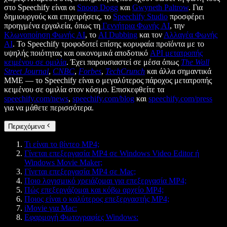
στο Speechify είναι οι
Snoop Dogg
και
Gwyneth Paltrow
. Για
δημιουργούς και επιχειρήσεις, το
Speechify Studio
προσφέρει
προηγμένα εργαλεία, όπως τη
Γεννήτρια Φωνής AI
, την
Κλωνοποίηση Φωνής AI
, το
AI Dubbing
και τον
Αλλαγέα Φωνής
AI
. Το Speechify τροφοδοτεί επίσης κορυφαία προϊόντα με το
υψηλής ποιότητας και οικονομικά αποδοτικό
API μετατροπής
κειμένου σε ομιλία
. Έχει παρουσιαστεί σε μέσα όπως
The Wall
Street Journal
,
CNBC
,
Forbes
,
TechCrunch
και άλλα σημαντικά
ΜΜΕ — το Speechify είναι ο μεγαλύτερος πάροχος μετατροπής
κειμένου σε ομιλία στον κόσμο. Επισκεφθείτε τα
speechify.com/news
,
speechify.com/blog
και
speechify.com/press
για να μάθετε περισσότερα.
Περιεχόμενα
Τι είναι το βίντεο MP4;
Γίνεται επεξεργασία MP4 σε Windows Video Editor ή
Windows Movie Maker;
Γίνεται επεξεργασία MP4 σε Mac;
Ποιο λογισμικό χρειάζομαι για επεξεργασία MP4;
Πώς επεξεργάζομαι και κόβω αρχείο MP4;
Ποιος είναι ο καλύτερος επεξεργαστής MP4;
iMovie για Mac:
Εφαρμογή Φωτογραφίες Windows: