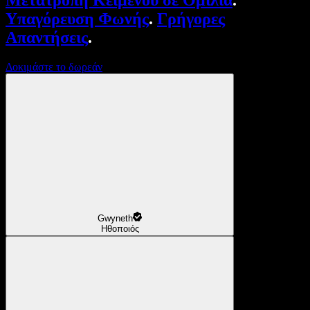
Μετατροπή Κειμένου σε Ομιλία
.
Υπαγόρευση Φωνής
.
Γρήγορες
Απαντήσεις
.
Δοκιμάστε το δωρεάν
Gwyneth
Ηθοποιός