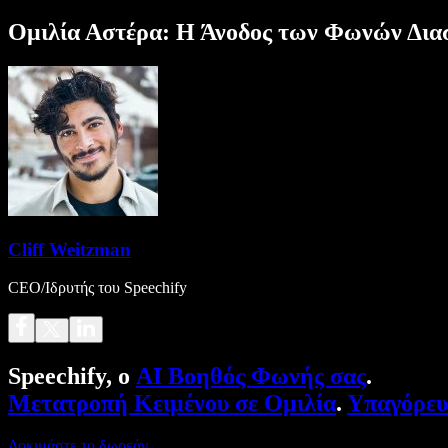
Ομιλία Αστέρα: Η Άνοδος των Φωνών Δια
Cliff Weitzman
CEO/Ιδρυτής του Speechify
Speechify, ο
AI Βοηθός Φωνής σας
.
Μετατροπή Κειμένου σε Ομιλία
.
Υπαγόρε
Δοκιμάστε το δωρεάν