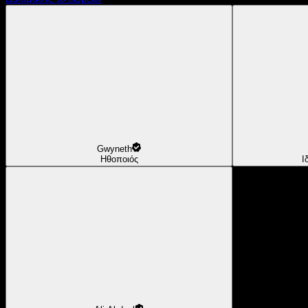
Gwyneth
Ηθοποιός
Ι