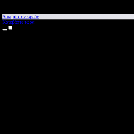
Δοκιμάστε δωρεάν
Κατεβάστε τώρα
Προϊόντα
Κείμενο σε Ομιλία
Εφαρμογές για iPhone & iPad
Εφαρμογή για Android
Επέκταση για Chrome
Επέκταση για Edge
Web εφαρμογή
Εφαρμογή για Mac
Εφαρμογή για Windows