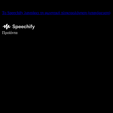
Το Speechify λανσάρει τη φωνητική πληκτρολόγηση (υπαγόρευση)
Γράψτε 5× πιο γρήγορα με φωνητική πληκτρολόγηση
Προϊόντα
Μάθετε περισσότερα