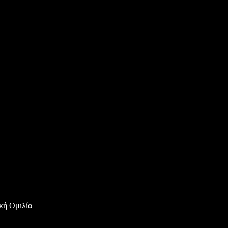
κή Ομιλία