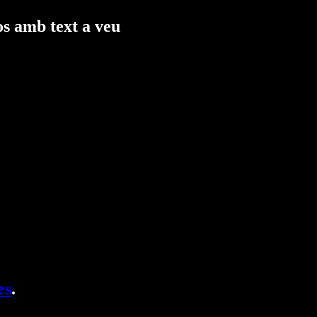
os amb text a veu
es
.