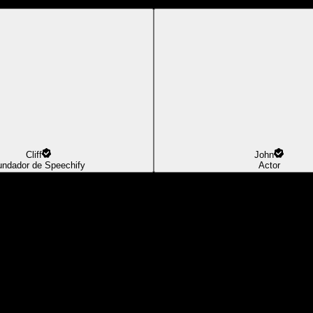
Cliff
John
undador de Speechify
Actor