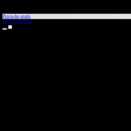
Prova-ho gratis
Descarrega'l ara
Productes
Text a veu
Aplicacions per a iPhone i iPad
Aplicació per a Android
Extensió per al Chrome
Extensió per a l'Edge
Aplicació web
Aplicació per al Mac
Aplicació per al Windows