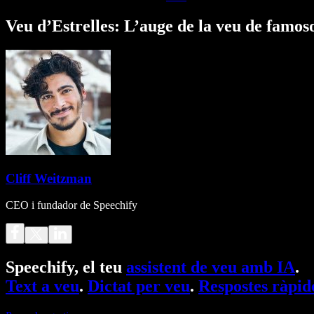
Veu d’Estrelles: L’auge de la veu de famos
Cliff Weitzman
CEO i fundador de Speechify
Speechify, el teu
assistent de veu amb IA
.
Text a veu
.
Dictat per veu
.
Respostes ràpid