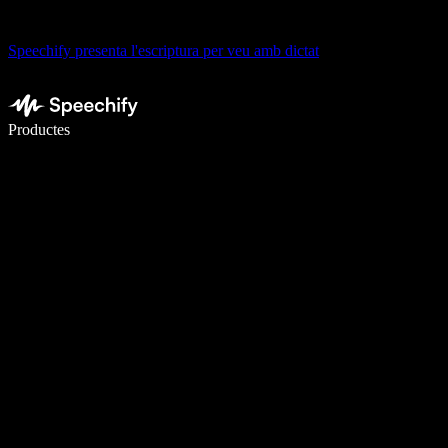
Speechify presenta l'escriptura per veu amb dictat
Escriu 5× més ràpid amb la veu
Productes
Més informació