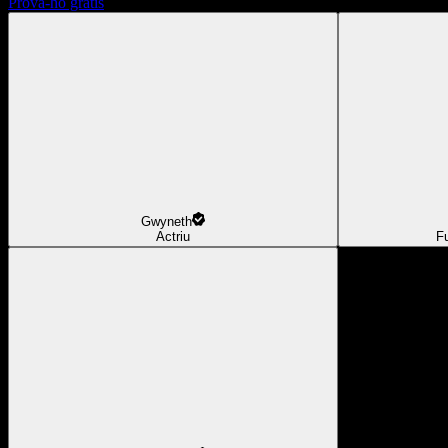
Prova-ho gratis
Gwyneth
Actriu
F