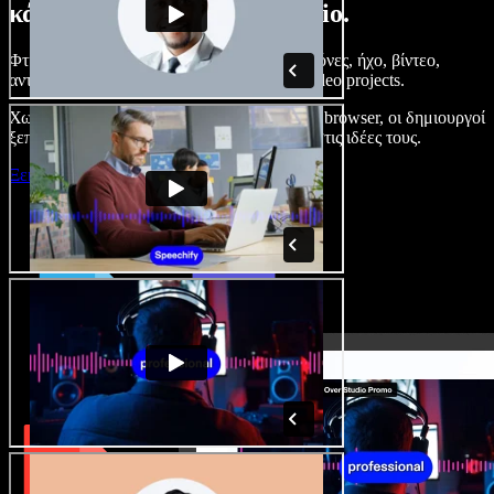
κάνετε με το Speechify Studio.
Φτιάξτε voice overs, προσθέστε δωρεάν εικόνες, ήχο, βίντεο,
αντιγραφή φωνής – ολοκληρωμένα audio/video projects.
Χωρίς καμπύλη εκμάθησης και με όλα στον browser, οι δημιουργοί
ξεπερνούν τα κλασικά όρια και δίνουν ζωή στις ιδέες τους.
Ξεκινήστε με το Studio