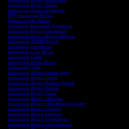
Δημιουργός Βίντεο Μαρτυριών
Δημιουργός Βίντεο Μόδας
Δημιουργός Βίντεο Ξενάγησης
DIY Δημιουργία Βίντεο
Windows Video Maker
Αυτόματος Δημιουργός Υποτίτλων
Δημιουργία Βίντεο Κατοικίδιων
Δημιουργία Βίντεο Μικρού Μήκους
Δημιουργός ASMR Βίντεο
Δημιουργός Fan Βίντεο
Δημιουργός Lyric Βίντεο
Δημιουργός Outro
Δημιουργός Promo Βίντεο
Δημιουργός Vlog
Δημιουργός Βίντεο Fashion Haul
Δημιουργός Βίντεο Fitness
Δημιουργός Βίντεο Makeup Tutorial
Δημιουργός Βίντεο Podcast
Δημιουργός Βίντεο Teaser
Δημιουργός Βίντεο Unboxing
Δημιουργός Βίντεο «Μία Μέρα στη Ζωή»
Δημιουργός Βίντεο Άσκησης
Δημιουργός Βίντεο Ακινήτων
Δημιουργός Βίντεο Αντιδράσεων
Δημιουργός Βίντεο Αξιολογήσεων