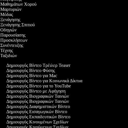
εο Μαθημάτων Χορού
εο Μαρτυριών
εο Μόδας
ο Ξενάγησης
ο Ξενάγησης Σπιτιού
ο Οδηγιών
εο Παρουσίασης
εο Προσκλήσεων
ο Συνέντευξης
ο Τέχνης
ο Ταξιδιών
Δημιουργός Βίντεο Τρέιλερ Teaser
Δημιουργός Βίντεο Φύσης
Δημιουργός Βίντεο για Mac
Δημιουργός Βίντεο για Κοινωνικά Δίκτυα
Δημιουργός Βίντεο για το YouTube
Δημιουργός Βίντεο με Αφήγηση
Δημιουργός Βιογραφικών Ταινιών
Δημιουργός Βιογραφικών Ταινιών
Δημιουργός Διαφημιστικών Βίντεο
Δημιουργός Εισαγωγικών Βίντεο
Δημιουργός Εκπαιδευτικών Βίντεο
Δημιουργός Κινουμένων Σχεδίων
Δημιουργός Κινούμενων Σχεδίων