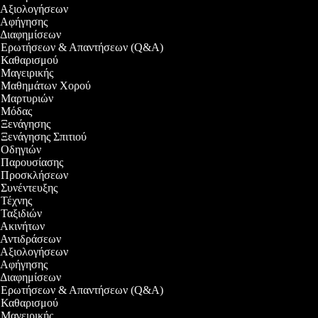
εο Αξιολογήσεων
εο Αφήγησης
ο Διαφημίσεων
εο Ερωτήσεων & Απαντήσεων (Q&A)
εο Καθαρισμού
ο Μαγειρικής
εο Μαθημάτων Χορού
εο Μαρτυριών
εο Μόδας
ο Ξενάγησης
ο Ξενάγησης Σπιτιού
ο Οδηγιών
εο Παρουσίασης
εο Προσκλήσεων
ο Συνέντευξης
ο Τέχνης
ο Ταξιδιών
ο Ακινήτων
ο Αντιδράσεων
εο Αξιολογήσεων
εο Αφήγησης
ο Διαφημίσεων
εο Ερωτήσεων & Απαντήσεων (Q&A)
εο Καθαρισμού
ο Μαγειρικής