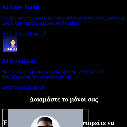
AI Video Studio
Φτιάξτε και επεξεργαστείτε βίντεο από το μηδέν με τα AI εργαλεία
μας. Όλη η παραγωγή βίντεο σε ένα μέρος.
Δείτε το Video Studio
AI Ντουμπλάζ
Με ένα κλικ, το βίντεό σας μιλά σε όποια γλώσσα θέλετε.
Ταιριάζει φωνή, τονικότητα και ρυθμό.
Δείτε το AI Ντουμπλάζ
Δοκιμάστε το μόνοι σας
Ένα μικρό δείγμα από όσα μπορείτε να