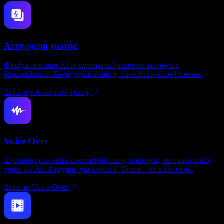
Αντιγραφή φωνής
Φτιάξτε ποιοτικά AI αντίγραφα ανθρώπινων φωνών σε
δευτερόλεπτα. Χωρίς εγκατάσταση, κατευθείαν στον browser.
Δείτε την Αντιγραφή φωνής
Voice Over
Δημιουργήστε voice overs ανθρώπινης ποιότητας σε πραγματικό
χρόνο με AI. Αφήγηση για κείμενα, βίντεο – σε κάθε στυλ.
Δείτε το Voice Over