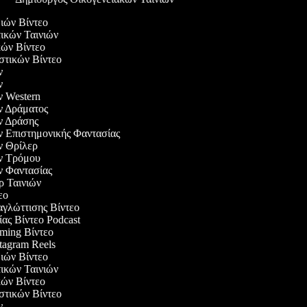
διών Βίντεο
τικών Ταινιών
ικών Βίντεο
αστικών Βίντεο
ών
ών
ών Western
ών Δράματος
ών Δράσης
ών Επιστημονικής Φαντασίας
ών Θρίλερ
ιών Τρόμου
ών Φαντασίας
ερ Ταινιών
τεο
αγλώττισης Βίντεο
ίας Βίντεο Podcast
aming Βίντεο
stagram Reels
διών Βίντεο
τικών Ταινιών
ικών Βίντεο
αστικών Βίντεο
ών