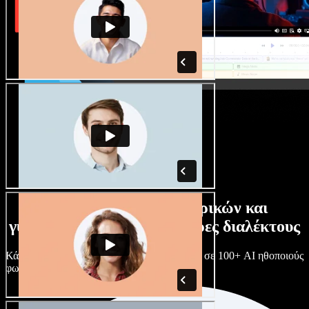
Τεράστια συλλογή ανδρικών και
γυναικείων φωνών με άπειρες διαλέκτους
Κάθε έργο είναι μοναδικό. Διάλεξε ανάμεσα σε 100+ AI ηθοποιούς
φωνής & διαλέκτους και κάν’ τους όπως θες.