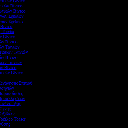
ιστικών Βίντεο
γικών Βίντεο
ευτικών Βίντεο
ένων Σχεδίων
ενων Σχεδίων
 Βίντεο
ς Ταινίας
ν Βίντεο
ών Βίντεο
ών Ταινιών
νειακών Ταινιών
ών Βίντεο
ικών Ταινιών
ών Βίντεο
στικών Βίντεο
ν
Ξενάγησης Σπιτιού
 Οδηγιών
 Παρουσίασης
ο Προσκλήσεων
Συνέντευξης
Τέχνης
Ταξιδιών
Τρέιλερ Teaser
 Φύσης