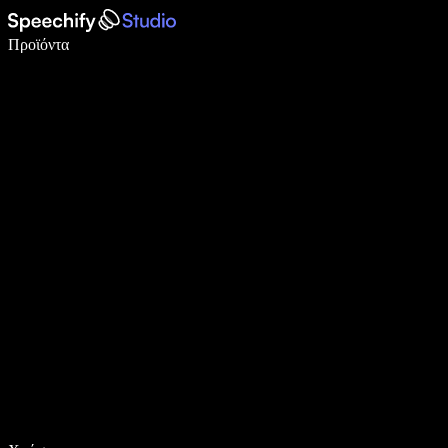
Γράψτε 5× πιο γρήγορα με φωνητική πληκτρολόγηση
Προϊόντα
Μάθετε περισσότερα