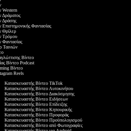
ών
ών Western
ών Δράματος
ών Δράσης
ών Επιστημονικής Φαντασίας
ών Θρίλερ
ιών Τρόμου
ών Φαντασίας
ερ Ταινιών
τεο
αγλώττισης Βίντεο
ίας Βίντεο Podcast
aming Βίντεο
stagram Reels
Κατασκευαστής Βίντεο TikTok
Κατασκευαστής Βίντεο Αυτοκινήτου
Κατασκευαστής Βίντεο Διακόσμησης
Κατασκευαστής Βίντεο Ειδήσεων
Κατασκευαστής Βίντεο Επίδειξης
Κατασκευαστής Βίντεο Κηπουρικής
Κατασκευαστής Βίντεο Προφοράς
Κατασκευαστής Βίντεο Προϋπολογισμού
Κατασκευαστής Βίντεο από Φωτογραφίες
Κατασκευαστής Βίντεο για Android