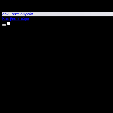
Δοκιμάστε δωρεάν
Κατεβάστε τώρα
Προϊόντα
Κείμενο σε Ομιλία
Εφαρμογές για iPhone & iPad
Εφαρμογή για Android
Επέκταση για Chrome
Επέκταση για Edge
Web εφαρμογή
Εφαρμογή για Mac
Εφαρμογή για Windows