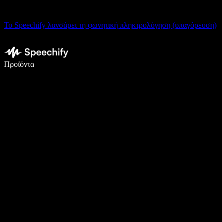
Το Speechify λανσάρει τη φωνητική πληκτρολόγηση (υπαγόρευση)
Γράψτε 5× πιο γρήγορα με φωνητική πληκτρολόγηση
Προϊόντα
Μάθετε περισσότερα