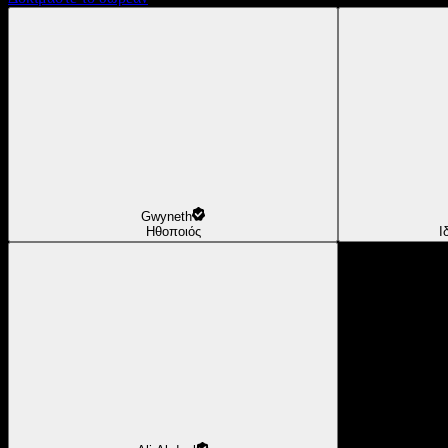
Gwyneth
Ηθοποιός
Ι