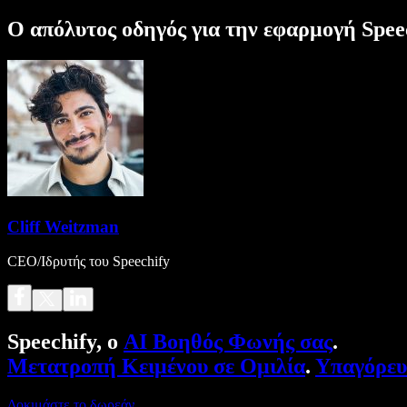
Ο απόλυτος οδηγός για την εφαρμογή Speec
Cliff Weitzman
CEO/Ιδρυτής του Speechify
Speechify, ο
AI Βοηθός Φωνής σας
.
Μετατροπή Κειμένου σε Ομιλία
.
Υπαγόρε
Δοκιμάστε το δωρεάν