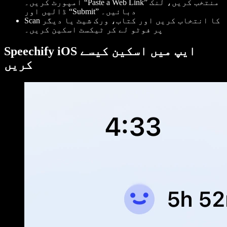
امپورٹ کریں۔ “Paste a Web Link” منتخب کریں، لنک
ڈالیں اور “Submit” دبائیں۔
Scan کا انتخاب کریں اور کتاب، ورک شیٹ یا دیگر
پر فوٹو لے کر ٹیکسٹ اسکین کریں۔
Speechify iOS ایپ میں اسکین کیسے
کریں