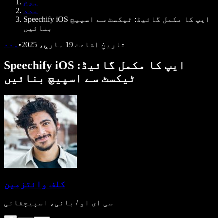
ہوم
ڈویلپرز کے لیے Speechify
مدد
Speechify iOS ایپ کا مکمل گائیڈ: ٹیکسٹ سے اسپیچ
بنائیں
تاریخِ اشاعت
19 مارچ، 2025
•
مدد
Speechify iOS ایپ کا مکمل گائیڈ:
ٹیکسٹ سے اسپیچ بنائیں
کلف وائتزمین
سی ای او / بانی، اسپیچفائی