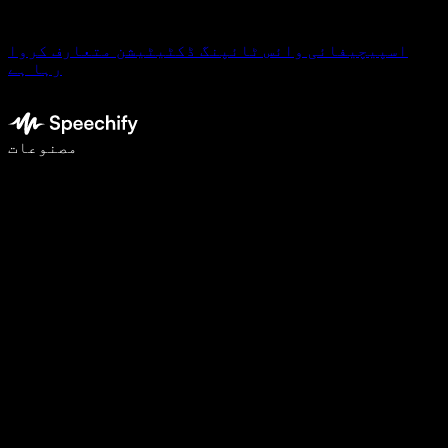
اسپیچیفائی وائس ٹائپنگ ڈکٹیٹیشن متعارف کروا
رہا ہے
وائس ٹائپنگ کے ساتھ 5 گنا تیزی سے لکھیں
مصنوعات
مزید جانیں