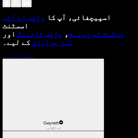
اسپیچفائی، آپ کا
وائس اے آئی
اسسٹنٹ
ٹیکسٹ ٹو اسپیچ
،
وائس ٹائپنگ
اور
تیز جوابات
کے لیے۔
مفت آزمائیں
Gwyneth
اداکارہ