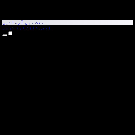
مفت میں آزمائیں
ابھی ڈاؤن لوڈ کریں
مصنوعات
متن کو آواز میں بدلیں
iPhone اور iPad ایپس
Android ایپ
Chrome ایکسٹینشن
Edge ایکسٹینشن
ویب ایپ
Mac ایپ