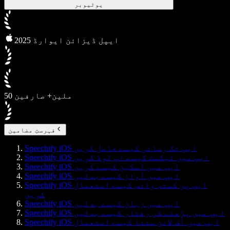
یوٹیوبر
2025 ایپل ڈیزائن ایوارڈ
50 ملین+ صارفین
فہرستِ مضامین
Speechify iOS ایپ تک رسائی کیسے حاصل کریں
Speechify iOS ایپ میں ٹیکسٹ کیسے اپ لوڈ کریں
Speechify iOS ایپ میں اسکین کیسے کریں
Speechify iOS ایپ میں آواز کیسے بدلیں
Speechify iOS ایپ پر کسٹم وائس کیسے استعمال
کریں
Speechify iOS ایپ میں زبان کیسے بدلیں
Speechify iOS ایپ میں پڑھنے کی رفتار کیسے بدلیں
Speechify iOS ایپ میں آف لائن سننا کیسے استعمال