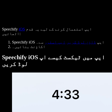
ایپ استعمال کرنے کے لیے یہ قدم
iOS
Speechify
اٹھائیں:
سے۔
Speechify iOS ایپ
ڈاؤن لوڈ کریں
ایپ اسٹور
اکاؤنٹ بنائیں۔
Speechify iOS ایپ میں ٹیکسٹ کیسے اپ
لوڈ کریں