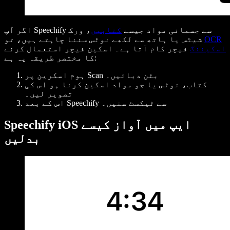
اگر آپ Speechify سے جسمانی مواد جیسے
کتابیں
، ورک
OCR
شیٹس یا ہاتھ سے لکھے نوٹس سننا چاہتے ہیں، تو
اسکیننگ
فیچر کام آتا ہے۔ اسکین فیچر استعمال کرنے
کا مختصر طریقہ یہ ہے:
ہوم اسکرین پر Scan بٹن دبائیں۔
کتاب، نوٹس یا جو مواد اسکین کرنا ہو اس کی
تصویر لیں۔
اس کے بعد Speechify سے ٹیکسٹ سنیں۔
Speechify iOS ایپ میں آواز کیسے
بدلیں