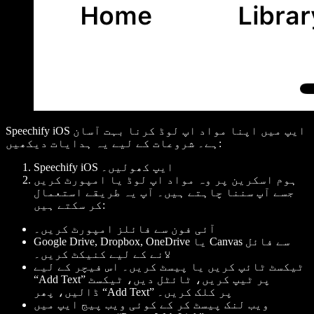
Speechify iOS ایپ میں اپنا مواد اپ لوڈ کرنا بہت آسان
ہے۔ شروعات کے لیے یہ ہدایات دیکھیں:
Speechify iOS ایپ کھولیں۔
ہوم اسکرین پر وہ مواد اپ لوڈ یا امپورٹ کریں
جسے آپ سننا چاہتے ہیں۔ آپ یہ طریقے استعمال
کر سکتے ہیں:
آئی فون سے فائلز امپورٹ کریں۔
Google Drive, Dropbox, OneDrive یا Canvas سے فائل
لانے کے لیے کنیکٹ کریں۔
ٹیکسٹ ٹائپ کریں یا پیسٹ کریں۔ اس فیچر کے لیے
“Add Text” پر ٹیپ کریں، ٹائٹل دیں، ٹیکسٹ
ڈالیں، پھر “Add Text” پر کلک کریں۔
ویب لنک پیسٹ کر کے کوئی ویب پیج ایپ میں