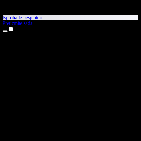
Isprobajte besplatno
Preuzmite sada
Proizvodi
Pretvaranje teksta u govor
Aplikacije za iPhone i iPad
Aplikacija za Android
Proširenje za Chrome
Proširenje za Edge
Web-aplikacija
Aplikacija za Mac
Aplikacija za Windows