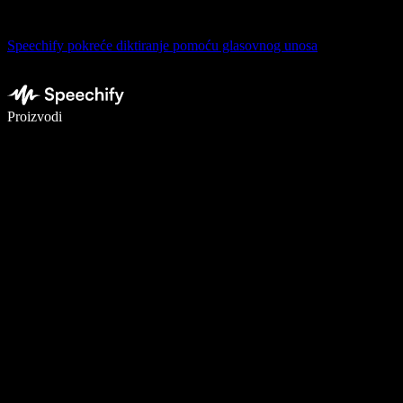
Speechify pokreće diktiranje pomoću glasovnog unosa
Pišite 5× brže uz glasovno diktiranje
Proizvodi
Saznajte više