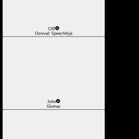
Cliff
Osnivač Speechifyja
John
Glumac