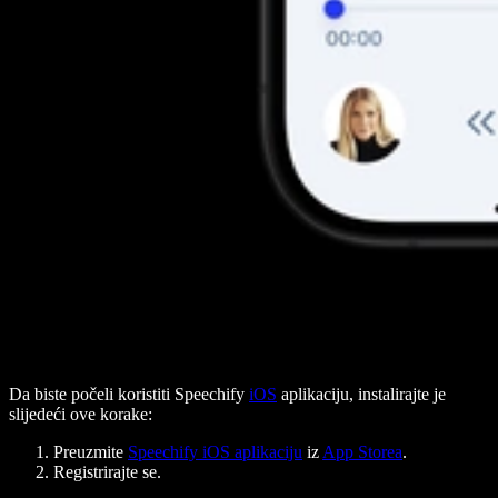
Da biste počeli koristiti Speechify
iOS
aplikaciju, instalirajte je
slijedeći ove korake:
Preuzmite
Speechify iOS aplikaciju
iz
App Storea
.
Registrirajte se.