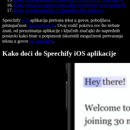
Kako slušati uz glazbu u pozadini u Speechify iOS aplikaciji
Kako doći do podrške u Speechify iOS aplikaciji
Speechify
iOS
aplikacija pretvara tekst u govor, poboljšava
pristupačnost
i produktivnost
. Ovaj vodič pokriva sve što trebate
znati, od preuzimanja aplikacije i ključnih značajki do naprednih
postavki kako biste u potpunosti iskoristili mogućnosti pretvaranja
teksta u govor
uz Speechify
.
Kako doći do Speechify iOS aplikacije