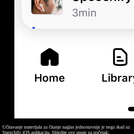
Učitavanje materijala za čitanje naglas jednostavnije je nego ikad uz
Speechify iOS aplikaciju. Slijedite ove upute za početak: