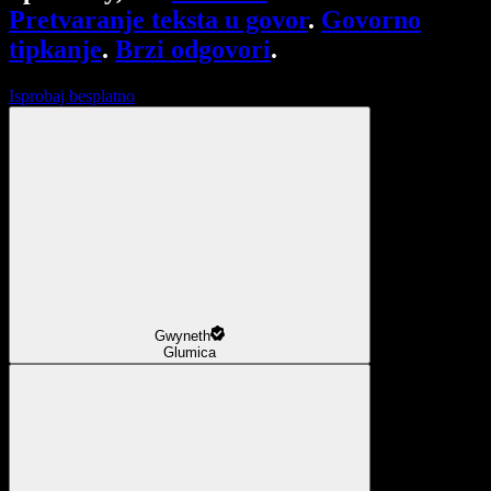
Pretvaranje teksta u govor
.
Govorno
tipkanje
.
Brzi odgovori
.
Isprobaj besplatno
Gwyneth
Glumica