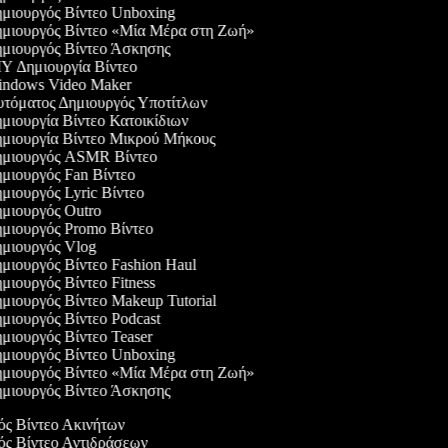
μιουργός Βίντεο Unboxing
μιουργός Βίντεο «Μία Μέρα στη Ζωή»
μιουργός Βίντεο Άσκησης
Y Δημιουργία Βίντεο
ndows Video Maker
τόματος Δημιουργός Υποτίτλων
μιουργία Βίντεο Κατοικίδιων
μιουργία Βίντεο Μικρού Μήκους
μιουργός ASMR Βίντεο
μιουργός Fan Βίντεο
μιουργός Lyric Βίντεο
μιουργός Outro
μιουργός Promo Βίντεο
μιουργός Vlog
μιουργός Βίντεο Fashion Haul
μιουργός Βίντεο Fitness
μιουργός Βίντεο Makeup Tutorial
μιουργός Βίντεο Podcast
μιουργός Βίντεο Teaser
μιουργός Βίντεο Unboxing
μιουργός Βίντεο «Μία Μέρα στη Ζωή»
μιουργός Βίντεο Άσκησης
γός Βίντεο Ακινήτων
γός Βίντεο Αντιδράσεων