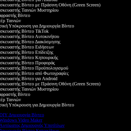
κευαστής Βίντεο με Πράσινη Οθόνη (Green Screen)
κευαστής Ταινιών Μυστηρίου
ραστής Βίντεο
ρ Ταινιών
κή Υπόκρουση για Δημιουργία Βίντεο
κευαστής Βίντεο TikTok
κευαστής Βίντεο Αυτοκινήτου
κευαστής Βίντεο Διακόσμησης
κευαστής Βίντεο Ειδήσεων
κευαστής Βίντεο Επίδειξης
κευαστής Βίντεο Κηπουρικής
κευαστής Βίντεο Προφοράς
κευαστής Βίντεο Προϋπολογισμού
κευαστής Βίντεο από Φωτογραφίες
κευαστής Βίντεο για Android
κευαστής Βίντεο με Πράσινη Οθόνη (Green Screen)
κευαστής Ταινιών Μυστηρίου
ραστής Βίντεο
ρ Ταινιών
κή Υπόκρουση για Δημιουργία Βίντεο
DIY Δημιουργία Βίντεο
Windows Video Maker
Αυτόματος Δημιουργός Υποτίτλων
Δημιουργία Βίντεο Κατοικίδιων