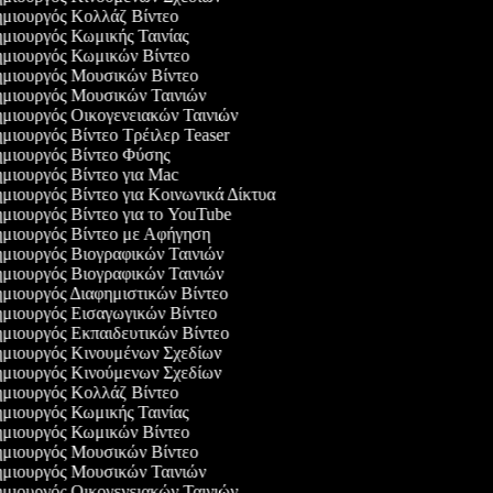
μιουργός Κολλάζ Βίντεο
μιουργός Κωμικής Ταινίας
μιουργός Κωμικών Βίντεο
μιουργός Μουσικών Βίντεο
μιουργός Μουσικών Ταινιών
μιουργός Οικογενειακών Ταινιών
μιουργός Βίντεο Τρέιλερ Teaser
μιουργός Βίντεο Φύσης
μιουργός Βίντεο για Mac
μιουργός Βίντεο για Κοινωνικά Δίκτυα
μιουργός Βίντεο για το YouTube
μιουργός Βίντεο με Αφήγηση
μιουργός Βιογραφικών Ταινιών
μιουργός Βιογραφικών Ταινιών
μιουργός Διαφημιστικών Βίντεο
μιουργός Εισαγωγικών Βίντεο
μιουργός Εκπαιδευτικών Βίντεο
μιουργός Κινουμένων Σχεδίων
μιουργός Κινούμενων Σχεδίων
μιουργός Κολλάζ Βίντεο
μιουργός Κωμικής Ταινίας
μιουργός Κωμικών Βίντεο
μιουργός Μουσικών Βίντεο
μιουργός Μουσικών Ταινιών
μιουργός Οικογενειακών Ταινιών