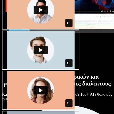
Τεράστια συλλογή ανδρικών και
γυναικείων φωνών με άπειρες διαλέκτους
Κάθε έργο είναι μοναδικό. Διάλεξε ανάμεσα σε 100+ AI ηθοποιούς
φωνής & διαλέκτους και κάν’ τους όπως θες.