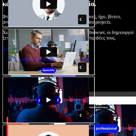
κάνετε με το Speechify Studio.
Φτιάξτε voice overs, προσθέστε δωρεάν εικόνες, ήχο, βίντεο,
αντιγραφή φωνής – ολοκληρωμένα audio/video projects.
Χωρίς καμπύλη εκμάθησης και με όλα στον browser, οι δημιουργοί
ξεπερνούν τα κλασικά όρια και δίνουν ζωή στις ιδέες τους.
Ξεκινήστε με το Studio