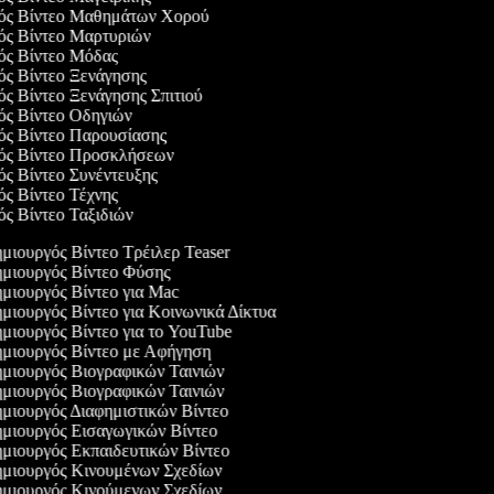
γός Βίντεο Μαθημάτων Χορού
γός Βίντεο Μαρτυριών
γός Βίντεο Μόδας
γός Βίντεο Ξενάγησης
ός Βίντεο Ξενάγησης Σπιτιού
γός Βίντεο Οδηγιών
γός Βίντεο Παρουσίασης
γός Βίντεο Προσκλήσεων
γός Βίντεο Συνέντευξης
γός Βίντεο Τέχνης
γός Βίντεο Ταξιδιών
μιουργός Βίντεο Τρέιλερ Teaser
μιουργός Βίντεο Φύσης
μιουργός Βίντεο για Mac
μιουργός Βίντεο για Κοινωνικά Δίκτυα
μιουργός Βίντεο για το YouTube
μιουργός Βίντεο με Αφήγηση
μιουργός Βιογραφικών Ταινιών
μιουργός Βιογραφικών Ταινιών
μιουργός Διαφημιστικών Βίντεο
μιουργός Εισαγωγικών Βίντεο
μιουργός Εκπαιδευτικών Βίντεο
μιουργός Κινουμένων Σχεδίων
μιουργός Κινούμενων Σχεδίων