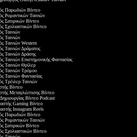
γός Παρωδιών Βίντεο
γός Ρομαντικών Ταινιών
ός Σατιρικών Βίντεο
γός Σχολιαστικών Βίντεο
γός Ταινιών
γός Ταινιών
γός Ταινιών Western
γός Ταινιών Δράματος
γός Ταινιών Δράσης
γός Ταινιών Επιστημονικής Φαντασίας
γός Ταινιών Θρίλερ
γός Ταινιών Τρόμου
γός Ταινιών Φαντασίας
γός Τρέιλερ Ταινιών
αστής Βίντεο
αστής Μεταγλώττισης Βίντεο
 Δημιουργίας Βίντεο Podcast
υαστής Gaming Βίντεο
υαστής Instagram Reels
γός Παρωδιών Βίντεο
γός Ρομαντικών Ταινιών
ός Σατιρικών Βίντεο
γός Σχολιαστικών Βίντεο
γός Ταινιών