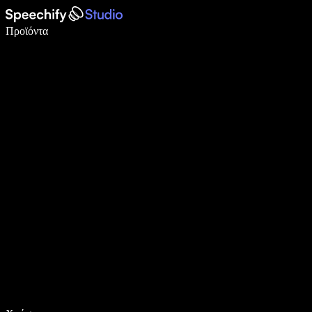
Γράψτε 5× πιο γρήγορα με φωνητική πληκτρολόγηση
Προϊόντα
Μάθετε περισσότερα