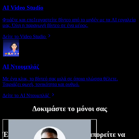
AI Video Studio
Φτιάξτε και επεξεργαστείτε βίντεο από το μηδέν με τα AI εργαλεία
μας. Όλη η παραγωγή βίντεο σε ένα μέρος.
Δείτε το Video Studio
AI Ντουμπλάζ
Με ένα κλικ, το βίντεό σας μιλά σε όποια γλώσσα θέλετε.
Ταιριάζει φωνή, τονικότητα και ρυθμό.
Δείτε το AI Ντουμπλάζ
Δοκιμάστε το μόνοι σας
Ένα μικρό δείγμα από όσα μπορείτε να