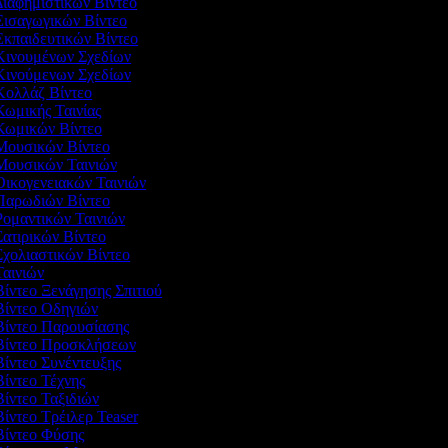
Διαφημιστικών Βίντεο
 Εισαγωγικών Βίντεο
Εκπαιδευτικών Βίντεο
 Κινουμένων Σχεδίων
 Κινούμενων Σχεδίων
 Κολλάζ Βίντεο
Κωμικής Ταινίας
 Κωμικών Βίντεο
 Μουσικών Βίντεο
 Μουσικών Ταινιών
Οικογενειακών Ταινιών
 Παρωδιών Βίντεο
Ρομαντικών Ταινιών
Σατιρικών Βίντεο
Σχολιαστικών Βίντεο
Ταινιών
Βίντεο Ξενάγησης Σπιτιού
 Βίντεο Οδηγιών
 Βίντεο Παρουσίασης
 Βίντεο Προσκλήσεων
Βίντεο Συνέντευξης
Βίντεο Τέχνης
Βίντεο Ταξιδιών
Βίντεο Τρέιλερ Teaser
 Βίντεο Φύσης