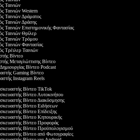
γός Ταινιών
γός Ταινιών Western
γός Ταινιών Δράματος
γός Ταινιών Δράσης
γός Ταινιών Επιστημονικής Φαντασίας
γός Ταινιών Θρίλερ
γός Ταινιών Τρόμου
γός Ταινιών Φαντασίας
γός Τρέιλερ Ταινιών
αστής Βίντεο
αστής Μεταγλώττισης Βίντεο
 Δημιουργίας Βίντεο Podcast
υαστής Gaming Βίντεο
υαστής Instagram Reels
κευαστής Βίντεο TikTok
κευαστής Βίντεο Αυτοκινήτου
κευαστής Βίντεο Διακόσμησης
κευαστής Βίντεο Ειδήσεων
κευαστής Βίντεο Επίδειξης
κευαστής Βίντεο Κηπουρικής
κευαστής Βίντεο Προφοράς
κευαστής Βίντεο Προϋπολογισμού
κευαστής Βίντεο από Φωτογραφίες
κευαστής Βίντεο για Android