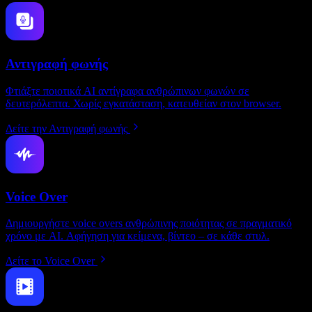
Αντιγραφή φωνής
Φτιάξτε ποιοτικά AI αντίγραφα ανθρώπινων φωνών σε
δευτερόλεπτα. Χωρίς εγκατάσταση, κατευθείαν στον browser.
Δείτε την Αντιγραφή φωνής
Voice Over
Δημιουργήστε voice overs ανθρώπινης ποιότητας σε πραγματικό
χρόνο με AI. Αφήγηση για κείμενα, βίντεο – σε κάθε στυλ.
Δείτε το Voice Over