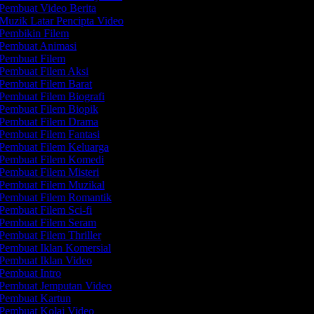
Pembuat Video Berita
Muzik Latar Pencipta Video
Pembikin Filem
Pembuat Animasi
Pembuat Filem
Pembuat Filem Aksi
Pembuat Filem Barat
Pembuat Filem Biografi
Pembuat Filem Biopik
Pembuat Filem Drama
Pembuat Filem Fantasi
Pembuat Filem Keluarga
Pembuat Filem Komedi
Pembuat Filem Misteri
Pembuat Filem Muzikal
Pembuat Filem Romantik
Pembuat Filem Sci-fi
Pembuat Filem Seram
Pembuat Filem Thriller
Pembuat Iklan Komersial
Pembuat Iklan Video
Pembuat Intro
Pembuat Jemputan Video
Pembuat Kartun
Pembuat Kolaj Video