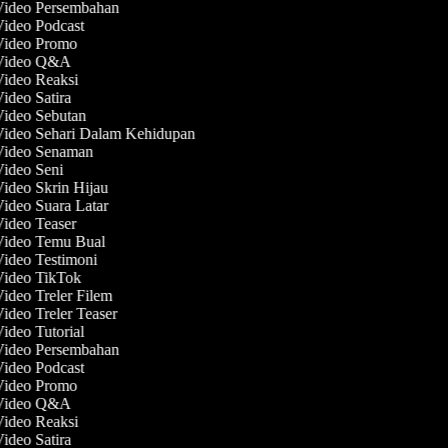
 Video Persembahan
Video Podcast
 Video Promo
 Video Q&A
Video Reaksi
Video Satira
Video Sebutan
Video Sehari Dalam Kehidupan
 Video Senaman
Video Seni
Video Skrin Hijau
Video Suara Latar
Video Teaser
 Video Temu Bual
Video Testimoni
 Video TikTok
Video Treler Filem
Video Treler Teaser
Video Tutorial
 Video Persembahan
Video Podcast
 Video Promo
 Video Q&A
Video Reaksi
Video Satira