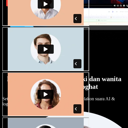
Banyak pilihan suara lelaki dan wanita
dengan pelbagai loghat
Setiap projek boleh jadi unik. Pilih ratusan pelakon suara AI &
loghat, laraskan ikut cita rasa anda.