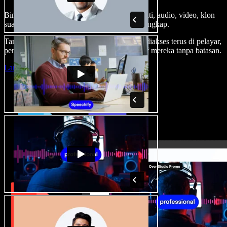
Bina suara latar, tambah imej stok tanpa royalti, audio, video, klon
suara anda, untuk projek audio video yang lengkap.
Tanpa keluk pembelajaran dan semua boleh diakses terus di pelayar,
pencipta boleh realisasikan segala idea kreatif mereka tanpa batasan.
Lancarkan Studio