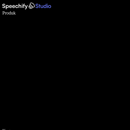
Tulis 5× lebih pantas dengan menaip menggunakan suara
Produk
Ketahui Lebih Lanjut