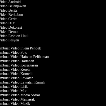
 Video Android
 Video Belanjawan
Video Berita
 Video Berkebun
Video Cerita
 Video DIY
Video Dekorasi
 Video Demo
Video Fashion Haul
 Video Fesyen
mbuat Video Filem Pendek
mbuat Video Foto
mbuat Video Haiwan Peliharaan
mbuat Video Hartanah
mbuat Video Kecergasan
mbuat Video Kereta
mbuat Video Komedi
mbuat Video Lawatan
mbuat Video Lawatan Rumah
mbuat Video Lirik
mbuat Video Mac
mbuat Video Media Sosial
mbuat Video Memasak
mbuat Video Muzik