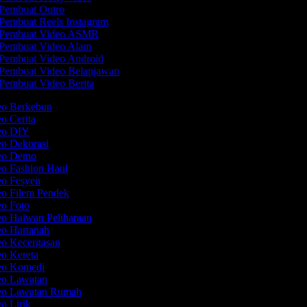
Pembuat Outro
Pembuat Reels Instagram
Pembuat Video ASMR
Pembuat Video Alam
Pembuat Video Android
Pembuat Video Belanjawan
Pembuat Video Berita
deo Berkebun
eo Cerita
deo DIY
eo Dekorasi
deo Demo
eo Fashion Haul
eo Fesyen
eo Filem Pendek
eo Foto
eo Haiwan Peliharaan
eo Hartanah
eo Kecergasan
eo Kereta
deo Komedi
deo Lawatan
deo Lawatan Rumah
eo Lirik