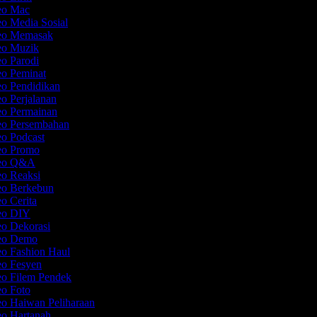
deo Mac
eo Media Sosial
deo Memasak
deo Muzik
eo Parodi
eo Peminat
eo Pendidikan
eo Perjalanan
eo Permainan
deo Persembahan
eo Podcast
deo Promo
deo Q&A
eo Reaksi
deo Berkebun
eo Cerita
deo DIY
eo Dekorasi
deo Demo
eo Fashion Haul
eo Fesyen
eo Filem Pendek
eo Foto
eo Haiwan Peliharaan
eo Hartanah