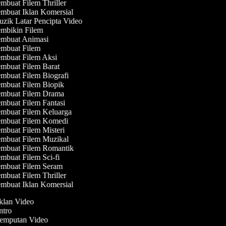
mbuat Filem Thriller
mbuat Iklan Komersial
zik Latar Pencipta Video
mbikin Filem
mbuat Animasi
mbuat Filem
mbuat Filem Aksi
mbuat Filem Barat
mbuat Filem Biografi
mbuat Filem Biopik
mbuat Filem Drama
mbuat Filem Fantasi
mbuat Filem Keluarga
mbuat Filem Komedi
mbuat Filem Misteri
mbuat Filem Muzikal
mbuat Filem Romantik
mbuat Filem Sci-fi
mbuat Filem Seram
mbuat Filem Thriller
mbuat Iklan Komersial
Iklan Video
Intro
 Jemputan Video