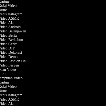
 Kartun
Kolaj Video
 Outro
Reels Instagram
 Video ASMR
 Video Alam
 Video Android
 Video Belanjawan
Video Berita
 Video Berkebun
Video Cerita
 Video DIY
Video Dekorasi
 Video Demo
Video Fashion Haul
 Video Fesyen
Iklan Video
Intro
 Jemputan Video
 Kartun
Kolaj Video
 Outro
Reels Instagram
 Video ASMR
 Video Alam