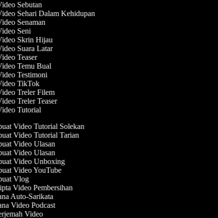
Video Sebutan
Video Sehari Dalam Kehidupan
 Video Senaman
Video Seni
Video Skrin Hijau
Video Suara Latar
Video Teaser
 Video Temu Bual
Video Testimoni
 Video TikTok
Video Treler Filem
Video Treler Teaser
Video Tutorial
at Video Tutorial Solekan
at Video Tutorial Tarian
at Video Ulasan
at Video Ulasan
uat Video Unboxing
uat Video YouTube
uat Vlog
pta Video Pembersihan
na Auto-Sarikata
na Video Podcast
rjemah Video