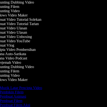
nting Dubbing Video
nting Filem
nting Video
ows Video Maker
at Video Tutorial Solekan
at Video Tutorial Tarian
at Video Ulasan
at Video Ulasan
uat Video Unboxing
uat Video YouTube
uat Vlog
pta Video Pembersihan
na Auto-Sarikata
na Video Podcast
rjemah Video
nting Dubbing Video
nting Filem
nting Video
ows Video Maker
Muzik Latar Pencipta Video
Pembikin Filem
Pembuat Animasi
Pembuat Filem
Pembuat Filem Aksi