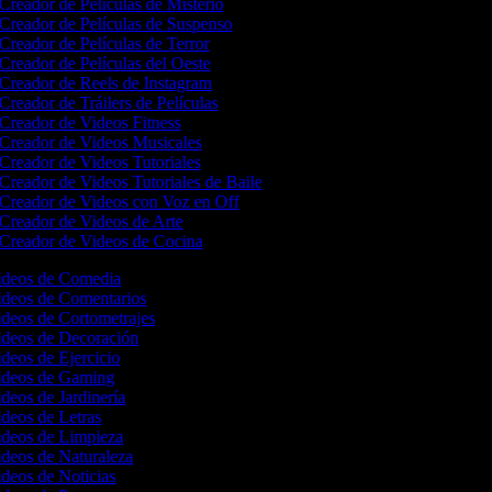
Creador de Películas de Misterio
Creador de Películas de Suspenso
Creador de Películas de Terror
Creador de Películas del Oeste
Creador de Reels de Instagram
Creador de Tráilers de Películas
Creador de Videos Fitness
Creador de Videos Musicales
Creador de Videos Tutoriales
Creador de Videos Tutoriales de Baile
Creador de Videos con Voz en Off
Creador de Videos de Arte
Creador de Videos de Cocina
Videos de Comedia
Videos de Comentarios
ideos de Cortometrajes
Videos de Decoración
ideos de Ejercicio
Videos de Gaming
ideos de Jardinería
ideos de Letras
Videos de Limpieza
ideos de Naturaleza
ideos de Noticias