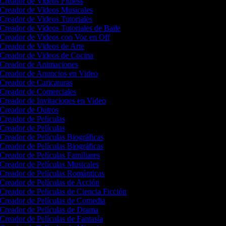
Creador de Videos Fitness
Creador de Videos Musicales
Creador de Videos Tutoriales
Creador de Videos Tutoriales de Baile
Creador de Videos con Voz en Off
Creador de Videos de Arte
Creador de Videos de Cocina
Creador de Animaciones
Creador de Anuncios en Video
Creador de Caricaturas
Creador de Comerciales
Creador de Invitaciones en Video
Creador de Outros
Creador de Películas
Creador de Películas
Creador de Películas Biográficas
Creador de Películas Biográficas
Creador de Películas Familiares
Creador de Películas Musicales
Creador de Películas Románticas
Creador de Películas de Acción
Creador de Películas de Ciencia Ficción
Creador de Películas de Comedia
Creador de Películas de Drama
Creador de Películas de Fantasía