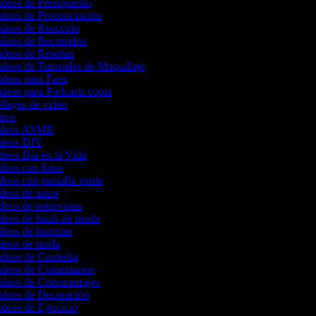
ideos de Presupuesto
ideos de Pronunciación
Videos de Reacción
ideos de Recorridos
Videos de Reseñas
ideos de Tutoriales de Maquillaje
ideos para Fans
ideos para Podcasts copia
ollages de video
ntros
videos ASMR
videos DIY
ideos Día en la Vida
ideos con fotos
ideos con pantalla verde
ideos de autos
ideos de entrevistas
ideos de hauls de moda
ideos de historias
videos de moda
Videos de Comedia
Videos de Comentarios
ideos de Cortometrajes
Videos de Decoración
ideos de Ejercicio