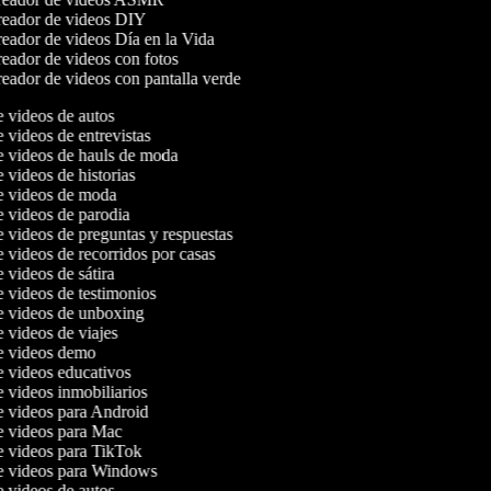
eador de videos DIY
eador de videos Día en la Vida
eador de videos con fotos
eador de videos con pantalla verde
e videos de autos
e videos de entrevistas
de videos de hauls de moda
e videos de historias
de videos de moda
de videos de parodia
e videos de preguntas y respuestas
e videos de recorridos por casas
e videos de sátira
e videos de testimonios
de videos de unboxing
e videos de viajes
de videos demo
de videos educativos
e videos inmobiliarios
de videos para Android
de videos para Mac
de videos para TikTok
de videos para Windows
e videos de autos