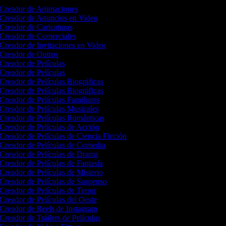
Creador de Animaciones
Creador de Anuncios en Video
Creador de Caricaturas
Creador de Comerciales
Creador de Invitaciones en Video
Creador de Outros
Creador de Películas
Creador de Películas
Creador de Películas Biográficas
Creador de Películas Biográficas
Creador de Películas Familiares
Creador de Películas Musicales
Creador de Películas Románticas
Creador de Películas de Acción
Creador de Películas de Ciencia Ficción
Creador de Películas de Comedia
Creador de Películas de Drama
Creador de Películas de Fantasía
Creador de Películas de Misterio
Creador de Películas de Suspenso
Creador de Películas de Terror
Creador de Películas del Oeste
Creador de Reels de Instagram
Creador de Tráilers de Películas