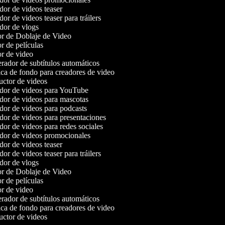
or de videos teaser
or de videos teaser para tráilers
or de vlogs
r de Doblaje de Video
r de películas
r de video
ador de subtítulos automáticos
a de fondo para creadores de video
ctor de videos
or de videos para YouTube
or de videos para mascotas
or de videos para podcasts
or de videos para presentaciones
or de videos para redes sociales
or de videos promocionales
or de videos teaser
or de videos teaser para tráilers
or de vlogs
r de Doblaje de Video
r de películas
r de video
ador de subtítulos automáticos
a de fondo para creadores de video
ctor de videos