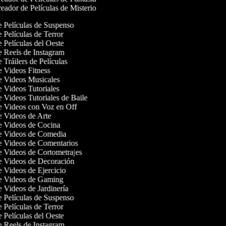
eador de Películas de Misterio
de Películas de Suspenso
e Películas de Terror
e Películas del Oeste
de Reels de Instagram
e Tráilers de Películas
de Videos Fitness
de Videos Musicales
e Videos Tutoriales
e Videos Tutoriales de Baile
de Videos con Voz en Off
de Videos de Arte
de Videos de Cocina
de Videos de Comedia
de Videos de Comentarios
de Videos de Cortometrajes
de Videos de Decoración
e Videos de Ejercicio
de Videos de Gaming
e Videos de Jardinería
de Películas de Suspenso
e Películas de Terror
e Películas del Oeste
de Reels de Instagram