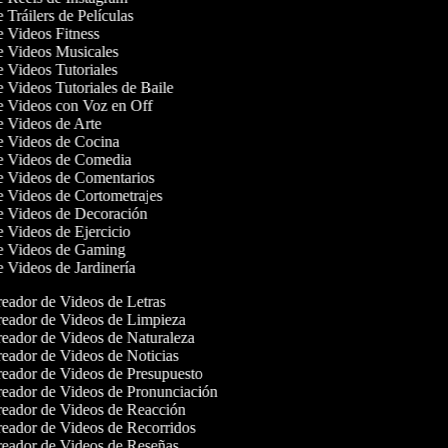
e Tráilers de Películas
de Videos Fitness
de Videos Musicales
e Videos Tutoriales
e Videos Tutoriales de Baile
de Videos con Voz en Off
de Videos de Arte
de Videos de Cocina
de Videos de Comedia
de Videos de Comentarios
de Videos de Cortometrajes
de Videos de Decoración
e Videos de Ejercicio
de Videos de Gaming
e Videos de Jardinería
eador de Videos de Letras
eador de Videos de Limpieza
eador de Videos de Naturaleza
eador de Videos de Noticias
eador de Videos de Presupuesto
eador de Videos de Pronunciación
eador de Videos de Reacción
eador de Videos de Recorridos
eador de Videos de Reseñas