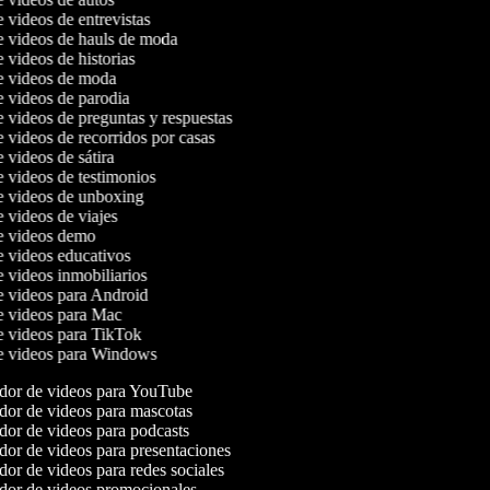
e videos de entrevistas
de videos de hauls de moda
e videos de historias
de videos de moda
de videos de parodia
e videos de preguntas y respuestas
e videos de recorridos por casas
e videos de sátira
e videos de testimonios
de videos de unboxing
e videos de viajes
de videos demo
de videos educativos
e videos inmobiliarios
de videos para Android
de videos para Mac
de videos para TikTok
de videos para Windows
or de videos para YouTube
or de videos para mascotas
or de videos para podcasts
or de videos para presentaciones
or de videos para redes sociales
or de videos promocionales