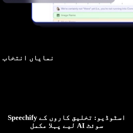
نمایاں انتخاب
Speechify اسٹوڈیو: تخلیق کاروں کے
لیے پہلا مکمل AI سوئٹ