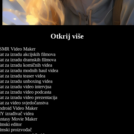
Otkrij više
MR Video Maker
t za izradu akcijskih filmova
at za izradu dramskih filmova
at za izradu komičnih videa
at za izradu modnih haul videa
t za izradu teaser videa
at za izradu unboxing videa
t za izradu video intervjua
at za izradu video podcasta
t za izradu video prezentacija
at za video svjedočanstva
droid Video Maker
Y izrađivač videa
ntasy Movie Maker
mski editor
lmski proizvođač