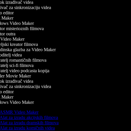
k izrađivač videa
vač za sinkronizaciju videa
 editor
 Maker
ows Video Maker
or misterioznih filmova
or outra
Video Maker
ljski kreator filmova
inska glazba za Video Maker
ditelj videa
atelj romantičnih filmova
telj sci-fi filmova
atelj video podcasta kopija
ler Movie Maker
k izrađivač videa
vač za sinkronizaciju videa
 editor
 Maker
ows Video Maker
ASMR Video Maker
Alat za izradu akcijskih filmova
Alat za izradu dramskih filmova
Alat za izradu komičnih videa