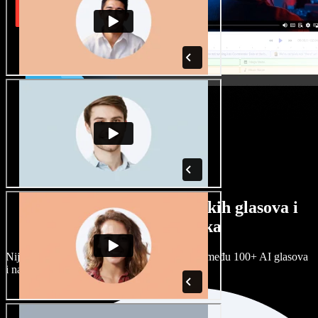
Veliki izbor muških i ženskih glasova i
raznih naglasaka
Nijedan projekt ne mora zvučati isto. Birajte među 100+ AI glasova
i naglasaka i prilagodite ih sebi.