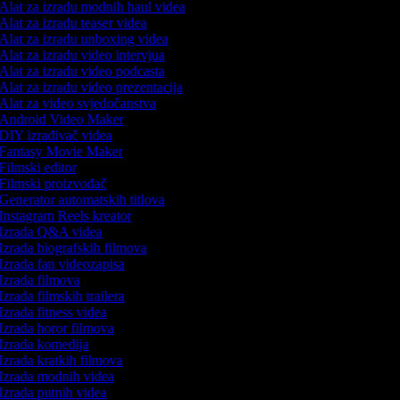
Alat za izradu modnih haul videa
Alat za izradu teaser videa
Alat za izradu unboxing videa
Alat za izradu video intervjua
Alat za izradu video podcasta
Alat za izradu video prezentacija
Alat za video svjedočanstva
Android Video Maker
DIY izrađivač videa
Fantasy Movie Maker
Filmski editor
Filmski proizvođač
Generator automatskih titlova
Instagram Reels kreator
Izrada Q&A videa
Izrada biografskih filmova
Izrada fan videozapisa
Izrada filmova
Izrada filmskih trailera
Izrada fitness videa
Izrada horor filmova
Izrada komedija
Izrada kratkih filmova
Izrada modnih videa
Izrada putnih videa