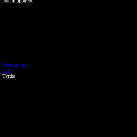
Načini upotrebe
Preuzimanje
API
Tvrtka