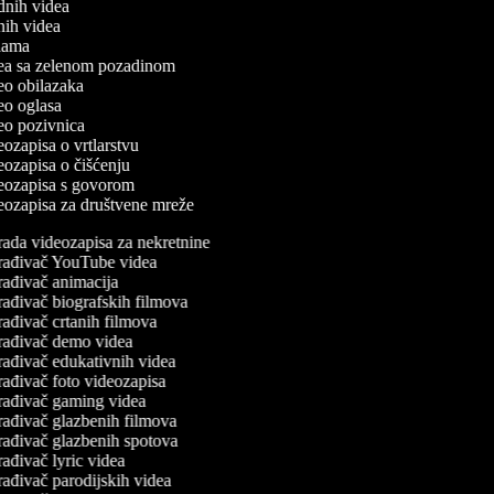
odnih videa
tnih videa
eklama
idea sa zelenom pozadinom
deo obilazaka
deo oglasa
deo pozivnica
deozapisa o vrtlarstvu
deozapisa o čišćenju
ideozapisa s govorom
deozapisa za društvene mreže
rada videozapisa za nekretnine
rađivač YouTube videa
rađivač animacija
rađivač biografskih filmova
ađivač crtanih filmova
rađivač demo videa
rađivač edukativnih videa
rađivač foto videozapisa
rađivač gaming videa
rađivač glazbenih filmova
rađivač glazbenih spotova
ađivač lyric videa
ađivač parodijskih videa