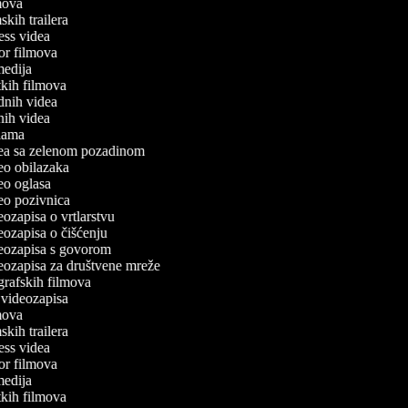
lmova
mskih trailera
tness videa
ror filmova
omedija
atkih filmova
odnih videa
tnih videa
eklama
idea sa zelenom pozadinom
deo obilazaka
deo oglasa
deo pozivnica
deozapisa o vrtlarstvu
deozapisa o čišćenju
ideozapisa s govorom
deozapisa za društvene mreže
ografskih filmova
n videozapisa
lmova
mskih trailera
tness videa
ror filmova
omedija
atkih filmova