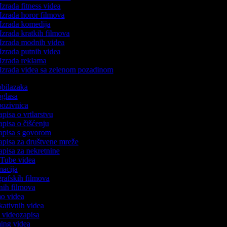
Izrada fitness videa
Izrada horor filmova
Izrada komedija
Izrada kratkih filmova
Izrada modnih videa
Izrada putnih videa
Izrada reklama
Izrada videa sa zelenom pozadinom
 obilazaka
 oglasa
 pozivnica
apisa o vrtlarstvu
zapisa o čišćenju
zapisa s govorom
zapisa za društvene mreže
zapisa za nekretnine
ouTube videa
imacija
ografskih filmova
anih filmova
mo videa
ukativnih videa
to videozapisa
ming videa