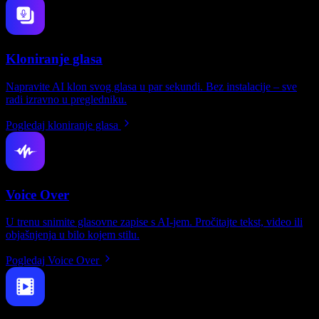
Kloniranje glasa
Napravite AI klon svog glasa u par sekundi. Bez instalacije – sve
radi izravno u pregledniku.
Pogledaj kloniranje glasa
Voice Over
U trenu snimite glasovne zapise s AI-jem. Pročitajte tekst, video ili
objašnjenja u bilo kojem stilu.
Pogledaj Voice Over