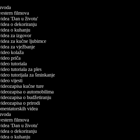
č uvoda
 vestern filmova
 videa 'Dan u životu'
 videa o dekoriranju
 videa o kuhanju
 videa za izgovor
 videa za kućne ljubimce
 videa za vježbanje
 video kolaža
 video priča
 video tutoriala
 video tutoriala za ples
 video tutorijala za šminkanje
 video vijesti
 videozapisa kućne ture
č videozapisa o automobilima
 videozapisa o budžetiranju
 videozapisa o prirodi
komentatorskih videa
č uvoda
 vestern filmova
 videa 'Dan u životu'
 videa o dekoriranju
 videa o kuhanju