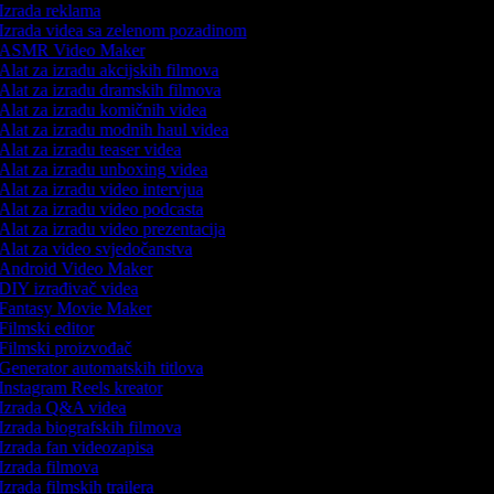
Izrada reklama
Izrada videa sa zelenom pozadinom
ASMR Video Maker
Alat za izradu akcijskih filmova
Alat za izradu dramskih filmova
Alat za izradu komičnih videa
Alat za izradu modnih haul videa
Alat za izradu teaser videa
Alat za izradu unboxing videa
Alat za izradu video intervjua
Alat za izradu video podcasta
Alat za izradu video prezentacija
Alat za video svjedočanstva
Android Video Maker
DIY izrađivač videa
Fantasy Movie Maker
Filmski editor
Filmski proizvođač
Generator automatskih titlova
Instagram Reels kreator
Izrada Q&A videa
Izrada biografskih filmova
Izrada fan videozapisa
Izrada filmova
Izrada filmskih trailera