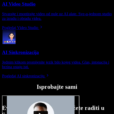
AI Video Studio
Stvarajte i montirajte video od nule uz AI alate. Sve-u-jednom studio
za izradu i obradu videa.
Pogledaj Video Studio
AI Sinkronizacija
Jednim klikom promijenite jezik bilo kojeg videa. Glas, intonacija i
brzina ostaju isti.
Pogledaj AI sinkronizaciju
Isprobajte sami
Evo malog pregleda što možete raditi u