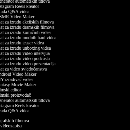
nerator automatskih titlova
stagram Reels kreator
rada Q&A videa
MR Video Maker
t za izradu akcijskih filmova
at za izradu dramskih filmova
at za izradu komičnih videa
at za izradu modnih haul videa
t za izradu teaser videa
at za izradu unboxing videa
t za izradu video intervjua
at za izradu video podcasta
t za izradu video prezentacija
at za video svjedočanstva
droid Video Maker
Y izrađivač videa
ntasy Movie Maker
mski editor
lmski proizvođač
nerator automatskih titlova
stagram Reels kreator
rada Q&A videa
ografskih filmova
n videozapisa