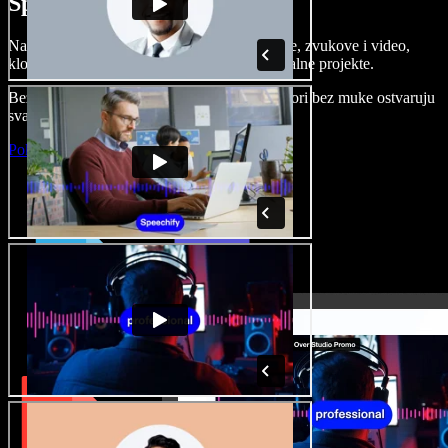
Speechify Studiju.
Napravite voice overe, dodajte besplatne slike, zvukove i video,
klonirajte svoj glas i složite sjajne audio-vizualne projekte.
Bez učenja i sve dostupno u pregledniku, autori bez muke ostvaruju
svaku kreativnu ideju.
Pokreni Studio