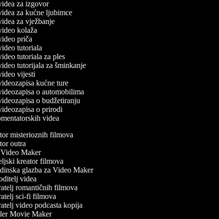
 videa za izgovor
 videa za kućne ljubimce
 videa za vježbanje
 video kolaža
 video priča
 video tutoriala
 video tutoriala za ples
 video tutorijala za šminkanje
 video vijesti
 videozapisa kućne ture
č videozapisa o automobilima
 videozapisa o budžetiranju
 videozapisa o prirodi
komentatorskih videa
or misterioznih filmova
or outra
Video Maker
ljski kreator filmova
inska glazba za Video Maker
ditelj videa
atelj romantičnih filmova
telj sci-fi filmova
atelj video podcasta kopija
ler Movie Maker