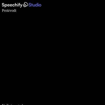
Pišite 5× brže uz glasovno diktiranje
Proizvodi
Saznajte više