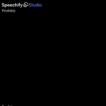
Píšte 5× rýchlejšie pomocou hlasového diktovania
Produkty
Zistiť viac