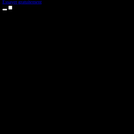
Essayer gratuitement
Produits
Synthèse vocale
Apps iPhone et iPad
App Android
Extension Chrome
Extension Edge
Application web
App Mac
App Windows
Générateur de voix IA
Voix off
Doublage
Clonage vocal