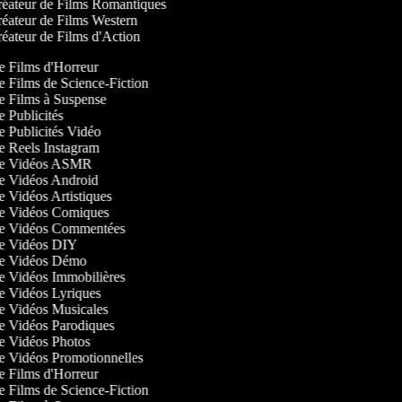
éateur de Films Romantiques
éateur de Films Western
éateur de Films d'Action
de Films d'Horreur
de Films de Science-Fiction
de Films à Suspense
de Publicités
de Publicités Vidéo
de Reels Instagram
 de Vidéos ASMR
 de Vidéos Android
de Vidéos Artistiques
 de Vidéos Comiques
 de Vidéos Commentées
 de Vidéos DIY
 de Vidéos Démo
de Vidéos Immobilières
de Vidéos Lyriques
 de Vidéos Musicales
 de Vidéos Parodiques
 de Vidéos Photos
de Vidéos Promotionnelles
de Films d'Horreur
de Films de Science-Fiction