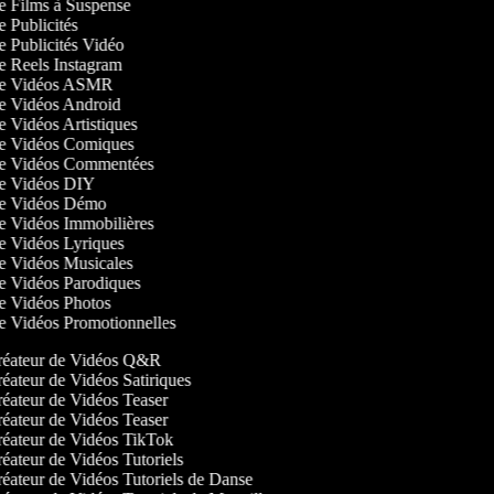
de Films à Suspense
de Publicités
de Publicités Vidéo
de Reels Instagram
 de Vidéos ASMR
 de Vidéos Android
de Vidéos Artistiques
 de Vidéos Comiques
 de Vidéos Commentées
 de Vidéos DIY
 de Vidéos Démo
de Vidéos Immobilières
de Vidéos Lyriques
 de Vidéos Musicales
 de Vidéos Parodiques
 de Vidéos Photos
de Vidéos Promotionnelles
éateur de Vidéos Q&R
éateur de Vidéos Satiriques
éateur de Vidéos Teaser
éateur de Vidéos Teaser
éateur de Vidéos TikTok
éateur de Vidéos Tutoriels
éateur de Vidéos Tutoriels de Danse