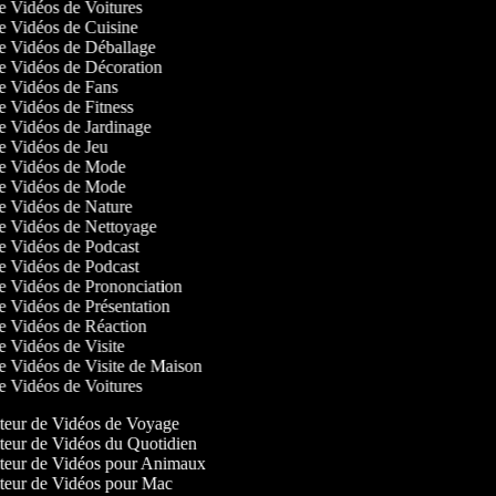
de Vidéos de Voitures
de Vidéos de Cuisine
de Vidéos de Déballage
de Vidéos de Décoration
de Vidéos de Fans
de Vidéos de Fitness
de Vidéos de Jardinage
de Vidéos de Jeu
 de Vidéos de Mode
 de Vidéos de Mode
de Vidéos de Nature
 de Vidéos de Nettoyage
de Vidéos de Podcast
de Vidéos de Podcast
de Vidéos de Prononciation
de Vidéos de Présentation
de Vidéos de Réaction
de Vidéos de Visite
de Vidéos de Visite de Maison
de Vidéos de Voitures
eur de Vidéos de Voyage
eur de Vidéos du Quotidien
eur de Vidéos pour Animaux
eur de Vidéos pour Mac