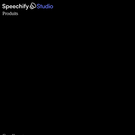
Écrivez 5× plus vite grâce à la dictée vocale
Produits
En savoir plus