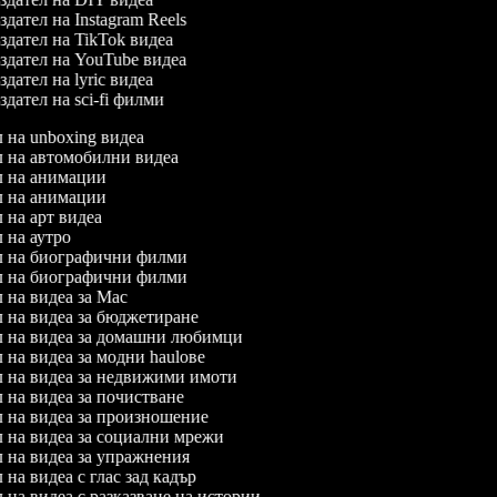
дател на Instagram Reels
дател на TikTok видеа
дател на YouTube видеа
дател на lyric видеа
дател на sci-fi филми
л на unboxing видеа
ел на автомобилни видеа
ел на анимации
ел на анимации
л на арт видеа
л на аутро
ел на биографични филми
ел на биографични филми
л на видеа за Mac
л на видеа за бюджетиране
ел на видеа за домашни любимци
л на видеа за модни haulове
ел на видеа за недвижими имоти
л на видеа за почистване
ел на видеа за произношение
ел на видеа за социални мрежи
л на видеа за упражнения
л на видеа с глас зад кадър
л на видеа с разказване на истории