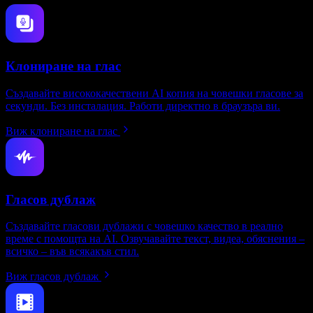
Клониране на глас
Създавайте висококачествени AI копия на човешки гласове за
секунди. Без инсталация. Работи директно в браузъра ви.
Виж клониране на глас
Гласов дублаж
Създавайте гласови дублажи с човешко качество в реално
време с помощта на AI. Озвучавайте текст, видеа, обяснения –
всичко – във всякакъв стил.
Виж гласов дублаж