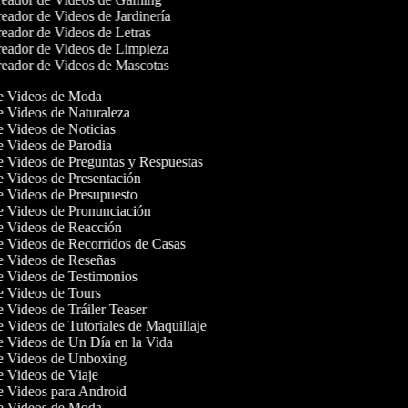
eador de Videos de Jardinería
eador de Videos de Letras
eador de Videos de Limpieza
eador de Videos de Mascotas
de Videos de Moda
de Videos de Naturaleza
de Videos de Noticias
de Videos de Parodia
de Videos de Preguntas y Respuestas
de Videos de Presentación
de Videos de Presupuesto
de Videos de Pronunciación
de Videos de Reacción
de Videos de Recorridos de Casas
de Videos de Reseñas
de Videos de Testimonios
de Videos de Tours
e Videos de Tráiler Teaser
e Videos de Tutoriales de Maquillaje
de Videos de Un Día en la Vida
de Videos de Unboxing
de Videos de Viaje
de Videos para Android
de Videos de Moda