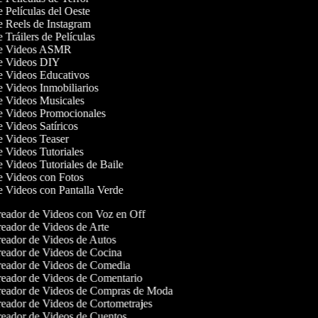
e Películas del Oeste
de Reels de Instagram
e Tráilers de Películas
 de Videos ASMR
de Videos DIY
de Videos Educativos
de Videos Inmobiliarios
de Videos Musicales
de Videos Promocionales
e Videos Satíricos
de Videos Teaser
de Videos Tutoriales
e Videos Tutoriales de Baile
de Videos con Fotos
de Videos con Pantalla Verde
eador de Videos con Voz en Off
eador de Videos de Arte
eador de Videos de Autos
eador de Videos de Cocina
eador de Videos de Comedia
eador de Videos de Comentario
eador de Videos de Compras de Moda
eador de Videos de Cortometrajes
eador de Videos de Cuentos