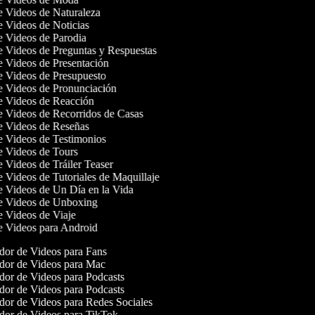
de Videos de Naturaleza
de Videos de Noticias
de Videos de Parodia
de Videos de Preguntas y Respuestas
de Videos de Presentación
de Videos de Presupuesto
de Videos de Pronunciación
de Videos de Reacción
de Videos de Recorridos de Casas
de Videos de Reseñas
de Videos de Testimonios
de Videos de Tours
e Videos de Tráiler Teaser
e Videos de Tutoriales de Maquillaje
de Videos de Un Día en la Vida
de Videos de Unboxing
de Videos de Viaje
de Videos para Android
or de Videos para Fans
or de Videos para Mac
or de Videos para Podcasts
or de Videos para Podcasts
or de Videos para Redes Sociales
or de Videos para TikTok