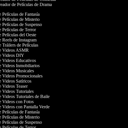
eador de Películas de Drama
e Películas de Fantasía
e Películas de Misterio
de Películas de Suspenso
e Películas de Terror
e Películas del Oeste
de Reels de Instagram
e Tráilers de Películas
 de Videos ASMR
de Videos DIY
de Videos Educativos
de Videos Inmobiliarios
de Videos Musicales
de Videos Promocionales
e Videos Satíricos
de Videos Teaser
de Videos Tutoriales
e Videos Tutoriales de Baile
de Videos con Fotos
de Videos con Pantalla Verde
e Películas de Fantasía
e Películas de Misterio
de Películas de Suspenso
e Películas de Terror