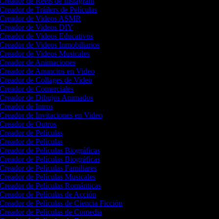
Creador de Reels de Instagram
Creador de Tráilers de Películas
Creador de Videos ASMR
Creador de Videos DIY
Creador de Videos Educativos
Creador de Videos Inmobiliarios
Creador de Videos Musicales
Creador de Animaciones
Creador de Anuncios en Video
Creador de Collages de Video
Creador de Comerciales
Creador de Dibujos Animados
Creador de Intros
Creador de Invitaciones en Video
Creador de Outros
Creador de Películas
Creador de Películas
Creador de Películas Biográficas
Creador de Películas Biográficas
Creador de Películas Familiares
Creador de Películas Musicales
Creador de Películas Románticas
Creador de Películas de Acción
Creador de Películas de Ciencia Ficción
Creador de Películas de Comedia