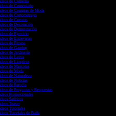
Videos de Comedia
Videos de Comentario
Videos de Compras de Moda
ideos de Cortometrajes
Videos de Cuentos
Videos de Decoración
Videos de Demostración
ideos de Ejercicio
ideos de Entrevistas
ideos de Fitness
Videos de Gaming
ideos de Jardinería
ideos de Letras
Videos de Limpieza
Videos de Mascotas
Videos de Moda
ideos de Naturaleza
ideos de Noticias
ideos de Parodia
ideos de Preguntas y Respuestas
Videos Promocionales
ideos Satíricos
ideos Teaser
ideos Tutoriales
ideos Tutoriales de Baile