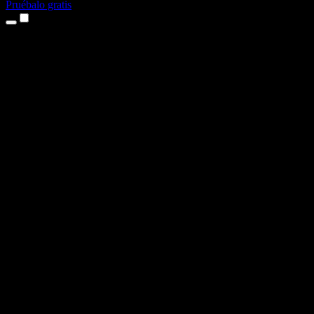
Pruébalo gratis
Productos
Texto a voz
App para iPhone y iPad
App para Android
Extensión para Chrome
Extensión para Edge
Aplicación web
App para Mac
App para Windows
Generador de voz con IA
Locuciones
Doblaje