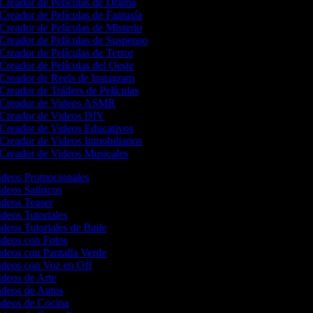
Creador de Películas de Drama
Creador de Películas de Fantasía
Creador de Películas de Misterio
Creador de Películas de Suspenso
Creador de Películas de Terror
Creador de Películas del Oeste
Creador de Reels de Instagram
Creador de Tráilers de Películas
Creador de Videos ASMR
Creador de Videos DIY
Creador de Videos Educativos
Creador de Videos Inmobiliarios
Creador de Videos Musicales
Videos Promocionales
ideos Satíricos
ideos Teaser
ideos Tutoriales
ideos Tutoriales de Baile
Videos con Fotos
ideos con Pantalla Verde
Videos con Voz en Off
ideos de Arte
Videos de Autos
Videos de Cocina