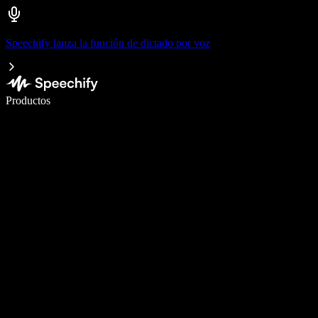
Speechify lanza la función de dictado por voz
Escribe 5× más rápido con dictado por voz
Productos
Más información