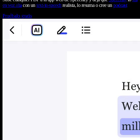
en voz alta
con un
text-to-speech
realista, lo resuma o cree un
podcast
Pruébalo gratis