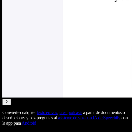
Convierte cualquier
texto en voz
,
crea podcasts
a partir de documentos o
descripciones y haz preguntas al
asistente de voz con IA de Speechify
con
la app para
Android