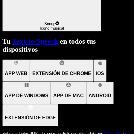
Snoop
Ícono musical
Tu
Text-to-Speech
en todos tus
dispositivos
APP WEB
EXTENSIÓN DE CHROME
iOS
APP DE WINDOWS
APP DE MAC
ANDROID
EXTENSIÓN DE EDGE
Sube cualquier PDF a la app web de Speechify y deja que
Speechify
lo
lea