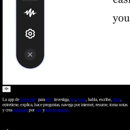
La app de
Speechify
para
iOS
investiga,
lee
,
narra
, habla, escribe,
dicta
,
entretiene, explica, hace preguntas, navega por internet, resume, toma notas
y crea
podcasts
por
voz
y
text-to-speech