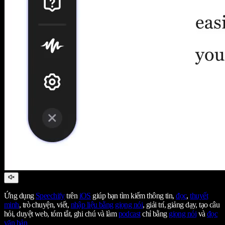
Ứng dụng
Speechify
trên
iOS
giúp bạn tìm kiếm thông tin,
đọc
,
thuyết
minh
, trò chuyện, viết,
nhập liệu bằng giọng nói
, giải trí, giảng dạy, tạo câu
hỏi, duyệt web, tóm tắt, ghi chú và làm
podcast
chỉ bằng
giọng nói
và
đọc
văn bản