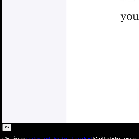
Chuyển mọi
văn bản thành giọng nói
,
tạo podcast
từ bất kỳ tài liệu hay mô