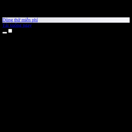
Dùng thử miễn phí
Tải xuống ngay
Sản phẩm
Chuyển văn bản thành giọng nói
Ứng dụng cho iPhone & iPad
Ứng dụng Android
Tiện ích cho Chrome
Tiện ích cho Edge
Ứng dụng web
Ứng dụng cho Mac