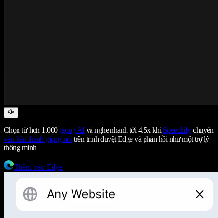
Chọn từ hơn 1.000
giọng AI
và nghe nhanh tới 4.5x khi
Speechify
chuyển
văn bản thành giọng nói
trên trình duyệt Edge và phản hồi như một trợ lý
thông minh
Thêm vào Edge