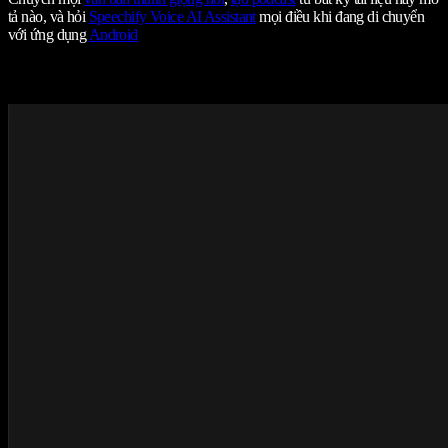
tả nào, và hỏi
Speechify Voice AI Assistant
mọi điều khi đang di chuyển
với ứng dụng
Android