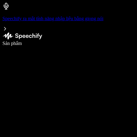
Speechify ra mắt tính năng nhập liệu bằng giọng nói
Viết nhanh gấp 5 lần với tính năng nhập bằng giọng nói
Sản phẩm
Tìm hiểu thêm