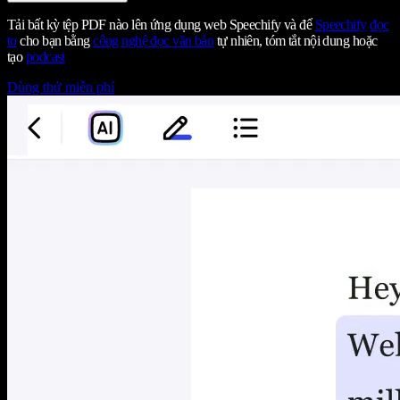
Tải bất kỳ tệp PDF nào lên ứng dụng web Speechify và để
Speechify
đọc
to
cho bạn bằng
công nghệ đọc văn bản
tự nhiên, tóm tắt nội dung hoặc
tạo
podcast
Dùng thử miễn phí