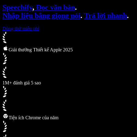
SIMBA Voice Agents
Speechify
,
Đọc văn bản
.
Speechify cho nhà phát triển
Nhập liệu bằng giọng nói
.
Trả lời nhanh
.
Dùng thử miễn phí
Giải thưởng Thiết kế Apple 2025
1M+ đánh giá 5 sao
Tiện ích Chrome của năm