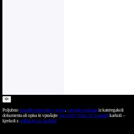
Poljubno
besedilo pretvorite v govor
,
ustvarite podcaste
iz kateregakoli
dokumenta ali opisa in vprašajte
Speechify Voice AI Assistant
karkoli –
kjerkoli z
aplikacijo za Android