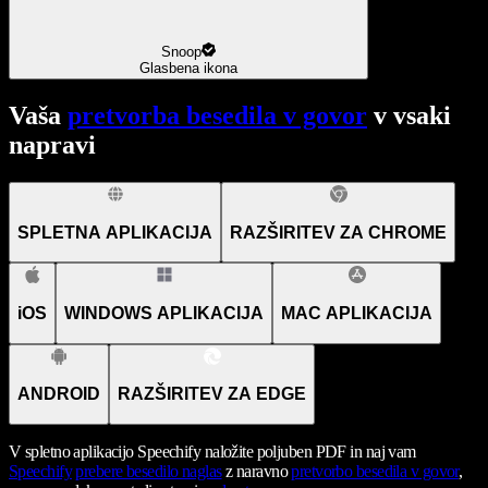
Snoop
Glasbena ikona
Vaša
pretvorba besedila v govor
v vsaki
napravi
SPLETNA APLIKACIJA
RAZŠIRITEV ZA CHROME
iOS
WINDOWS APLIKACIJA
MAC APLIKACIJA
ANDROID
RAZŠIRITEV ZA EDGE
V spletno aplikacijo Speechify naložite poljuben PDF in naj vam
Speechify
prebere besedilo naglas
z naravno
pretvorbo besedila v govor
,