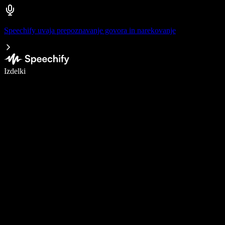
Speechify uvaja prepoznavanje govora in narekovanje
Pišite 5× hitreje z narekovanjem
Izdelki
Več o tem