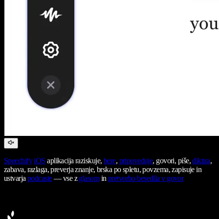
Speechify
iOS
aplikacija raziskuje,
bere
,
pripoveduje
, govori, piše,
diktira
,
zabava, razlaga, preverja znanje, brska po spletu, povzema, zapisuje in
ustvarja
podcaste
— vse z
glasom
in
pretvorbo besedila v govor