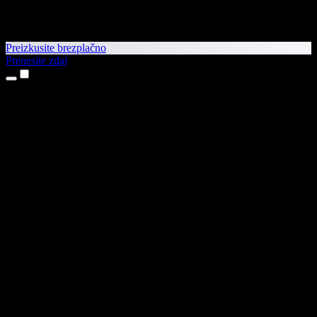
Preizkusite brezplačno
Prenesite zdaj
Izdelki
Pretvorba besedila v govor
Aplikaciji za iPhone in iPad
Aplikacija za Android
Razširitev za Chrome
Razširitev za Edge
Spletna aplikacija
Aplikacija za Mac
Aplikacija za Windows