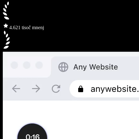
4.6
21 tisoč mnenj