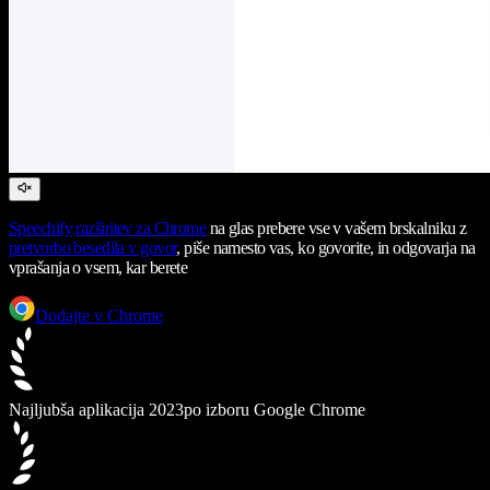
Speechify
razširitev za Chrome
na glas prebere vse v vašem brskalniku z
pretvorbo besedila v govor
, piše namesto vas, ko govorite, in odgovarja na
vprašanja o vsem, kar berete
Dodajte v Chrome
Najljubša aplikacija 2023
po izboru Google Chrome