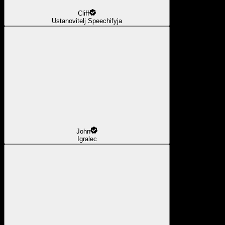
Cliff
Ustanovitelj Speechifyja
John
Igralec