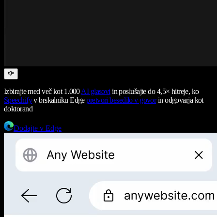
Izbirajte med več kot 1.000
AI glasovi
in poslušajte do 4,5× hitreje, ko
Speechify
v brskalniku Edge
pretvori besedilo v govor
in odgovarja kot
doktorand
Dodajte v Edge