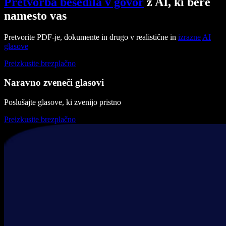
Pretvorba besedila v govor
z AI, ki bere
namesto vas
Pretvorite PDF-je, dokumente in drugo v realistične in
izrazne
AI
glasove
Preizkusite brezplačno
Naravno zveneči glasovi
Poslušajte glasove, ki zvenijo pristno
Preizkusite brezplačno