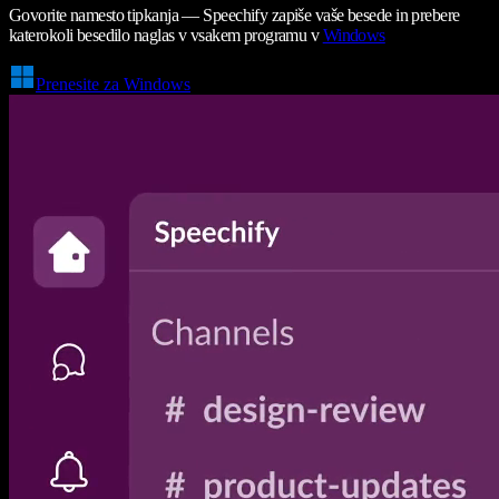
Govorite namesto tipkanja — Speechify zapiše vaše besede in prebere
katerokoli besedilo naglas v vsakem programu v
Windows
Prenesite za Windows