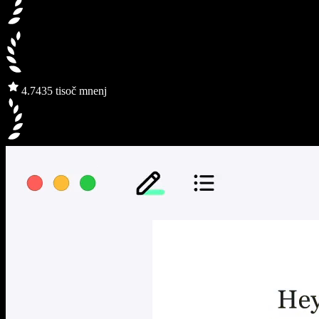
4.7
435 tisoč mnenj