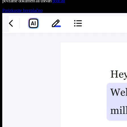
povzame dokument ali ustvari
podcast
Preizkusite brezplačno