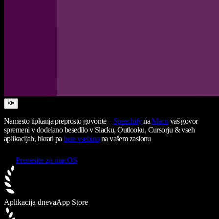
Namesto tipkanja preprosto govorite –
Speechify
na
Macu
vaš govor
spremeni v dodelano besedilo v Slacku, Outlooku, Cursorju & vseh
aplikacijah, hkrati pa
bere vsebino
na vašem zaslonu
Prenesite za macOS
Aplikacija dneva
App Store