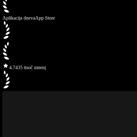
Aplikacija dneva
App Store
4.7
435 tisoč mnenj