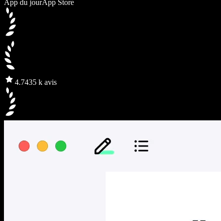
App du jour
App Store
4.7
435 k avis