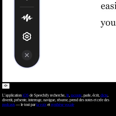
L’application
iOS
de Speechify recherche,
lit
,
raconte
, parle, écrit,
dicte
,
divertit, présente, interroge, navigue, résume, prend des notes et crée des
podcasts
— le tout par
la voix
et
synthèse vocale