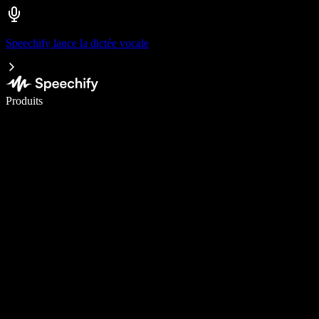
Speechify lance la dictée vocale
Écrivez 5× plus vite grâce à la dictée vocale
Produits
En savoir plus