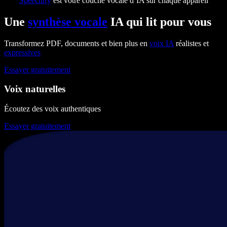
Speechify
est votre couche vocale d’IA sur chaque appareil
Une
synthèse vocale
IA qui lit pour vous
Transformez PDF, documents et bien plus en
voix IA
réalistes et
expressives
Essayer gratuitement
Voix naturelles
Écoutez des voix authentiques
Essayer gratuitement