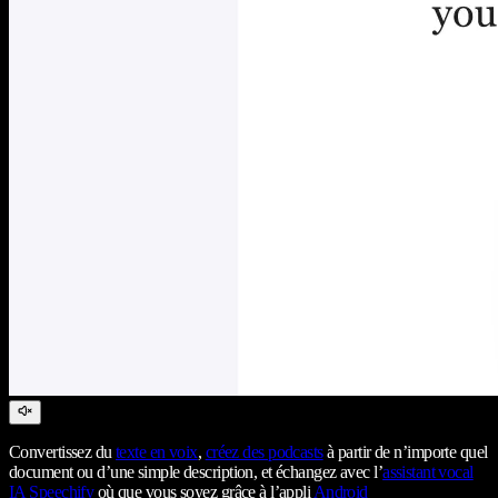
Convertissez du
texte en voix
,
créez des podcasts
à partir de n’importe quel
document ou d’une simple description, et échangez avec l’
assistant vocal
IA Speechify
où que vous soyez grâce à l’appli
Android