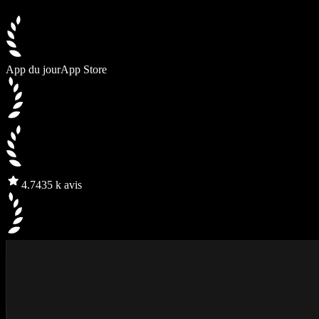
App du jour
App Store
4.7
435 k avis