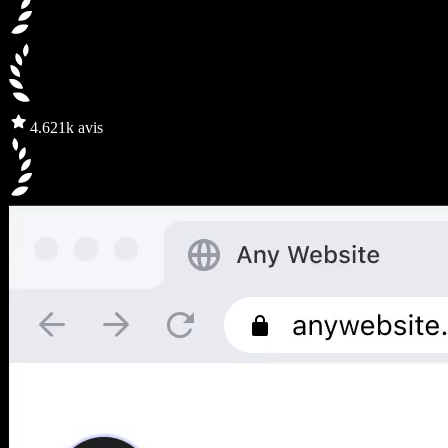
4.6
21k avis