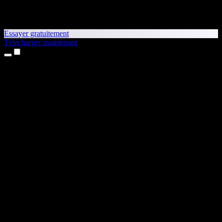
Essayer gratuitement
Télécharger maintenant
Produits
Synthèse vocale
Apps iPhone et iPad
App Android
Extension Chrome
Extension Edge
Application web
App Mac
App Windows