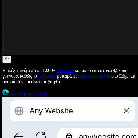
Επιλέξτε ανάμεσα σε 1.000+
AI φωνές
και ακούστε έως και 4,5x πιο
γρήγορα, καθώς το
Speechify
μετατρέπει
κείμενο σε ομιλία
στο Edge και
απαντά σαν προσωπικός βοηθός
Προσθήκη στο Edge