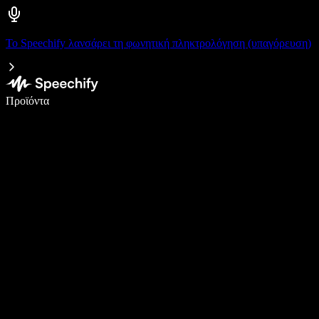
Το Speechify λανσάρει τη φωνητική πληκτρολόγηση (υπαγόρευση)
Γράψτε 5× πιο γρήγορα με φωνητική πληκτρολόγηση
Προϊόντα
Μάθετε περισσότερα