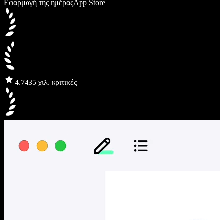
Εφαρμογή της ημέρας
App Store
4.7
435 χιλ. κριτικές