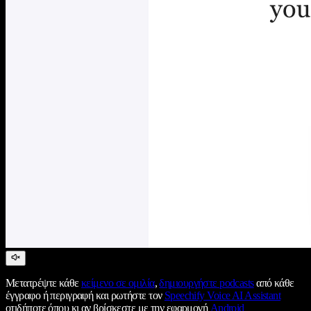
Μετατρέψτε κάθε
κείμενο σε ομιλία
,
δημιουργήστε podcasts
από κάθε
έγγραφο ή περιγραφή και ρωτήστε τον
Speechify Voice AI Assistant
οτιδήποτε όπου κι αν βρίσκεστε με την εφαρμογή
Android