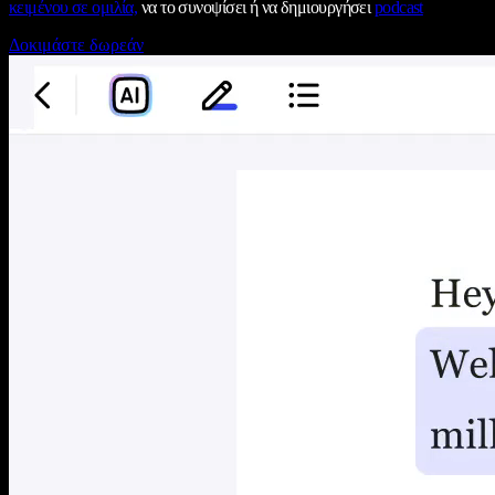
κειμένου σε ομιλία,
να το συνοψίσει ή να δημιουργήσει
podcast
Δοκιμάστε δωρεάν