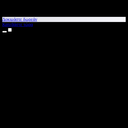
Δοκιμάστε δωρεάν
Κατεβάστε τώρα
Προϊόντα
Κείμενο σε Ομιλία
Εφαρμογές για iPhone & iPad
Εφαρμογή για Android
Επέκταση για Chrome
Επέκταση για Edge
Web εφαρμογή
Εφαρμογή για Mac
Εφαρμογή για Windows