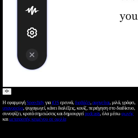
Η εφαρμογή
Speechify
για
iOS
ερευνά,
διαβάζει
,
αφηγείται
, μιλά, γράφει,
υπαγορεύει
, ψυχαγωγεί, κάνει διαλέξεις, κουίζ, περιήγηση στο διαδίκτυο,
συνοψίζει, κρατά σημειώσεις και δημιουργεί
podcasts
, όλα μέσω
φωνής
και
μετατροπής κειμένου σε ομιλία