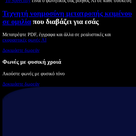
Το Speechify
είναι ο φωνητικός σας βοηθός AI σε κάθε συσκευή
Τεχνητή νοημοσύνη μετατροπής κειμένου
σε ομιλία
που διαβάζει για εσάς
Μετατρέψτε PDF, έγγραφα και άλλα σε ρεαλιστικές και
εκφραστικές
φωνές AI
Δοκιμάστε δωρεάν
Φωνές με φυσική χροιά
Ακούστε φωνές με φυσικό τόνο
Δοκιμάστε δωρεάν