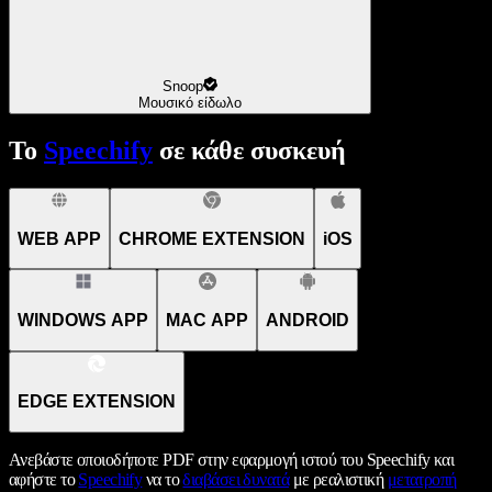
Snoop
Μουσικό είδωλο
Το
Speechify
σε κάθε συσκευή
WEB APP
CHROME EXTENSION
iOS
WINDOWS APP
MAC APP
ANDROID
EDGE EXTENSION
Ανεβάστε οποιοδήποτε PDF στην εφαρμογή ιστού του Speechify και
αφήστε το
Speechify
να το
διαβάσει δυνατά
με ρεαλιστική
μετατροπή