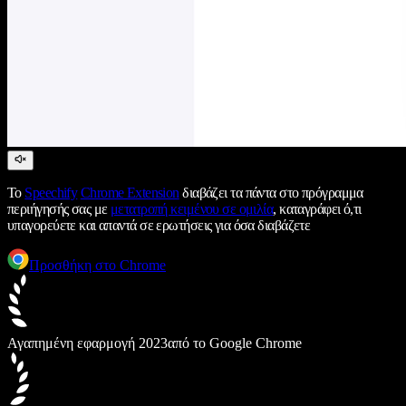
Το
Speechify
Chrome Extension
διαβάζει τα πάντα στο πρόγραμμα
περιήγησής σας με
μετατροπή κειμένου σε ομιλία
, καταγράφει ό,τι
υπαγορεύετε και απαντά σε ερωτήσεις για όσα διαβάζετε
Προσθήκη στο Chrome
Αγαπημένη εφαρμογή 2023
από το Google Chrome