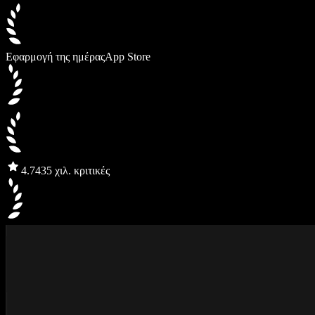
Εφαρμογή της ημέρας
App Store
4.7
435 χιλ. κριτικές