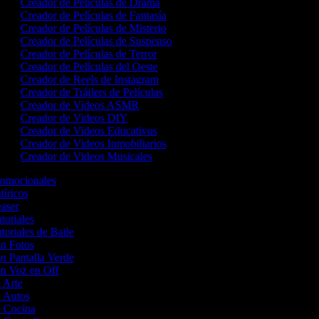
Creador de Películas de Drama
Creador de Películas de Fantasía
Creador de Películas de Misterio
Creador de Películas de Suspenso
Creador de Películas de Terror
Creador de Películas del Oeste
Creador de Reels de Instagram
Creador de Tráilers de Películas
Creador de Videos ASMR
Creador de Videos DIY
Creador de Videos Educativos
Creador de Videos Inmobiliarios
Creador de Videos Musicales
Promocionales
atíricos
easer
utoriales
toriales de Baile
on Fotos
on Pantalla Verde
on Voz en Off
e Arte
e Autos
de Cocina