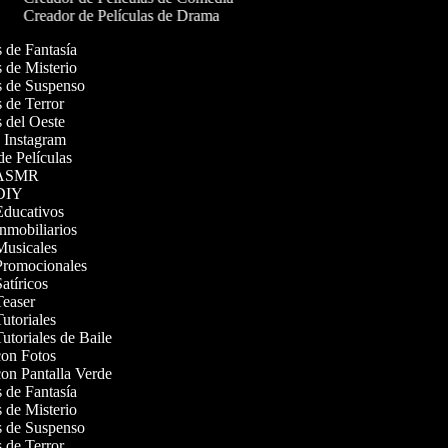
Creador de Películas de Drama
as de Fantasía
as de Misterio
as de Suspenso
as de Terror
as del Oeste
e Instagram
 de Películas
os ASMR
s DIY
 Educativos
Inmobiliarios
 Musicales
 Promocionales
Satíricos
 Teaser
Tutoriales
Tutoriales de Baile
 con Fotos
con Pantalla Verde
as de Fantasía
as de Misterio
as de Suspenso
as de Terror