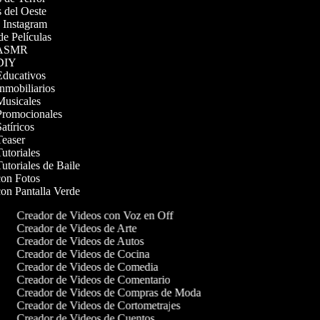
as del Oeste
e Instagram
 de Películas
os ASMR
s DIY
 Educativos
Inmobiliarios
 Musicales
 Promocionales
Satíricos
 Teaser
Tutoriales
Tutoriales de Baile
 con Fotos
con Pantalla Verde
Creador de Videos con Voz en Off
Creador de Videos de Arte
Creador de Videos de Autos
Creador de Videos de Cocina
Creador de Videos de Comedia
Creador de Videos de Comentario
Creador de Videos de Compras de Moda
Creador de Videos de Cortometrajes
Creador de Videos de Cuentos