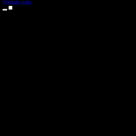
Pruébalo gratis
Productos
Texto a voz
App para iPhone y iPad
App para Android
Extensión para Chrome
Extensión para Edge
Aplicación web
App para Mac
App para Windows
Generador de voz con IA
Locuciones
Doblaje