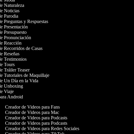
 de Naturaleza
de Noticias
 de Parodia
 de Preguntas y Respuestas
 de Presentación
 de Presupuesto
 de Pronunciación
 de Reacción
 de Recorridos de Casas
 de Reseñas
 de Testimonios
 de Tours
de Tráiler Teaser
de Tutoriales de Maquillaje
 de Un Día en la Vida
 de Unboxing
 de Viaje
 para Android
Creador de Videos para Fans
Creador de Videos para Mac
Creador de Videos para Podcasts
Creador de Videos para Podcasts
Creador de Videos para Redes Sociales
Creador de Videos para TikTok