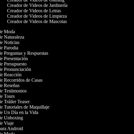
Creador de Videos de Jardinería
Creador de Videos de Letras
Creador de Videos de Limpieza
Creador de Videos de Mascotas
s de Moda
 de Naturaleza
de Noticias
 de Parodia
 de Preguntas y Respuestas
 de Presentación
 de Presupuesto
 de Pronunciación
 de Reacción
 de Recorridos de Casas
 de Reseñas
 de Testimonios
 de Tours
de Tráiler Teaser
de Tutoriales de Maquillaje
 de Un Día en la Vida
 de Unboxing
 de Viaje
 para Android
s de Moda