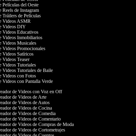
e Películas del Oeste
de Reels de Instagram
e Tráilers de Películas
 de Videos ASMR
de Videos DIY
de Videos Educativos
de Videos Inmobiliarios
de Videos Musicales
de Videos Promocionales
de Videos Satíricos
de Videos Teaser
de Videos Tutoriales
e Videos Tutoriales de Baile
de Videos con Fotos
de Videos con Pantalla Verde
eador de Videos con Voz en Off
eador de Videos de Arte
eador de Videos de Autos
eador de Videos de Cocina
eador de Videos de Comedia
eador de Videos de Comentario
eador de Videos de Compras de Moda
eador de Videos de Cortometrajes
eador de Videos de Cuentos