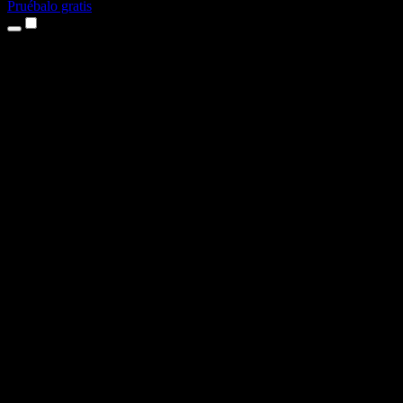
Pruébalo gratis
Productos
Texto a voz
App para iPhone y iPad
App para Android
Extensión para Chrome
Extensión para Edge
Aplicación web
App para Mac
App para Windows
Generador de voz con IA
Locuciones
Doblaje