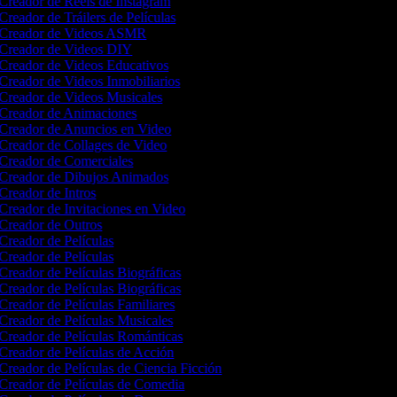
Creador de Reels de Instagram
Creador de Tráilers de Películas
Creador de Videos ASMR
Creador de Videos DIY
Creador de Videos Educativos
Creador de Videos Inmobiliarios
Creador de Videos Musicales
Creador de Animaciones
Creador de Anuncios en Video
Creador de Collages de Video
Creador de Comerciales
Creador de Dibujos Animados
Creador de Intros
Creador de Invitaciones en Video
Creador de Outros
Creador de Películas
Creador de Películas
Creador de Películas Biográficas
Creador de Películas Biográficas
Creador de Películas Familiares
Creador de Películas Musicales
Creador de Películas Románticas
Creador de Películas de Acción
Creador de Películas de Ciencia Ficción
Creador de Películas de Comedia