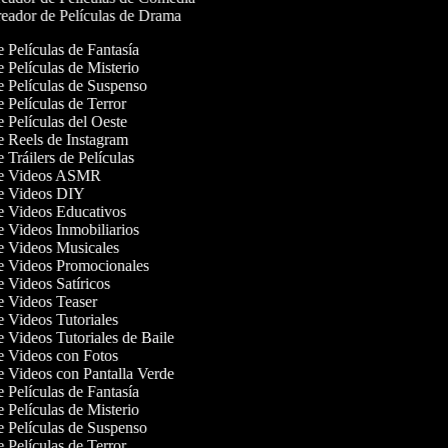
eador de Películas de Drama
e Películas de Fantasía
e Películas de Misterio
de Películas de Suspenso
e Películas de Terror
e Películas del Oeste
de Reels de Instagram
e Tráilers de Películas
 de Videos ASMR
de Videos DIY
de Videos Educativos
de Videos Inmobiliarios
de Videos Musicales
de Videos Promocionales
de Videos Satíricos
de Videos Teaser
de Videos Tutoriales
e Videos Tutoriales de Baile
de Videos con Fotos
de Videos con Pantalla Verde
e Películas de Fantasía
e Películas de Misterio
de Películas de Suspenso
e Películas de Terror