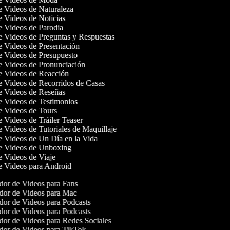
de Videos de Naturaleza
de Videos de Noticias
de Videos de Parodia
de Videos de Preguntas y Respuestas
de Videos de Presentación
de Videos de Presupuesto
de Videos de Pronunciación
de Videos de Reacción
de Videos de Recorridos de Casas
de Videos de Reseñas
de Videos de Testimonios
de Videos de Tours
e Videos de Tráiler Teaser
de Videos de Tutoriales de Maquillaje
de Videos de Un Día en la Vida
de Videos de Unboxing
de Videos de Viaje
de Videos para Android
or de Videos para Fans
or de Videos para Mac
or de Videos para Podcasts
or de Videos para Podcasts
or de Videos para Redes Sociales
or de Videos para TikTok