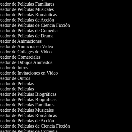
eador de Películas Familiares
eador de Películas Musicales
eador de Películas Románticas
eador de Películas de Acción
eador de Películas de Ciencia Ficción
eador de Películas de Comedia
eador de Películas de Drama
eador de Animaciones
eador de Anuncios en Video
eador de Collages de Video
eador de Comerciales
eador de Dibujos Animados
eador de Intros
eador de Invitaciones en Video
eador de Outros
eador de Películas
eador de Películas
eador de Películas Biográficas
eador de Películas Biográficas
eador de Películas Familiares
eador de Películas Musicales
eador de Películas Románticas
eador de Películas de Acción
eador de Películas de Ciencia Ficción
eador de Películas de Comedia