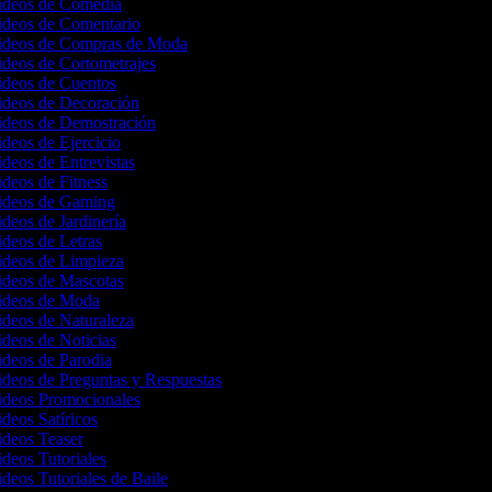
Videos de Comedia
Videos de Comentario
Videos de Compras de Moda
ideos de Cortometrajes
Videos de Cuentos
Videos de Decoración
Videos de Demostración
ideos de Ejercicio
ideos de Entrevistas
ideos de Fitness
Videos de Gaming
ideos de Jardinería
ideos de Letras
Videos de Limpieza
Videos de Mascotas
Videos de Moda
ideos de Naturaleza
ideos de Noticias
ideos de Parodia
ideos de Preguntas y Respuestas
Videos Promocionales
ideos Satíricos
Videos Teaser
ideos Tutoriales
ideos Tutoriales de Baile