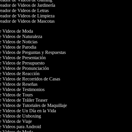
eador de Videos de Jardinería
eador de Videos de Letras
eador de Videos de Limpieza
eador de Videos de Mascotas
de Videos de Moda
de Videos de Naturaleza
de Videos de Noticias
de Videos de Parodia
de Videos de Preguntas y Respuestas
de Videos de Presentación
de Videos de Presupuesto
de Videos de Pronunciación
de Videos de Reacción
de Videos de Recorridos de Casas
de Videos de Reseñas
de Videos de Testimonios
de Videos de Tours
e Videos de Tráiler Teaser
de Videos de Tutoriales de Maquillaje
de Videos de Un Día en la Vida
de Videos de Unboxing
de Videos de Viaje
de Videos para Android
de Videos de Moda