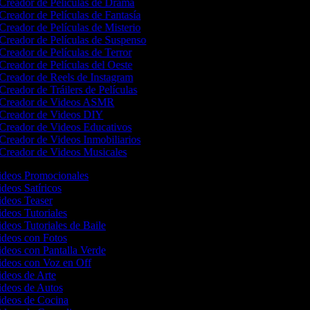
Creador de Películas de Drama
Creador de Películas de Fantasía
Creador de Películas de Misterio
Creador de Películas de Suspenso
Creador de Películas de Terror
Creador de Películas del Oeste
Creador de Reels de Instagram
Creador de Tráilers de Películas
Creador de Videos ASMR
Creador de Videos DIY
Creador de Videos Educativos
Creador de Videos Inmobiliarios
Creador de Videos Musicales
Videos Promocionales
ideos Satíricos
Videos Teaser
ideos Tutoriales
ideos Tutoriales de Baile
Videos con Fotos
ideos con Pantalla Verde
Videos con Voz en Off
ideos de Arte
Videos de Autos
Videos de Cocina