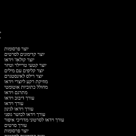
יו
יו
יוצר פרסומות
יוצר קדימונים לסרטים
יוצר קולאז' וידאו
יוצר קטעי טריילר וטיזר
יוצר קליפים עם מילים
יוצר רילס לאינסטגרם
מוזיקת רקע ליוצרי וידאו
מחולל כתוביות אוטומטי
מתרגם וידאו
עורך דיבוב וידאו
עורך וידאו
עורך וידאו לגינון
עורך וידאו לכושר גופני
עורך וידאו לסרטוני מדריכי איפור
עורך סרטים
יוצר פרסומות