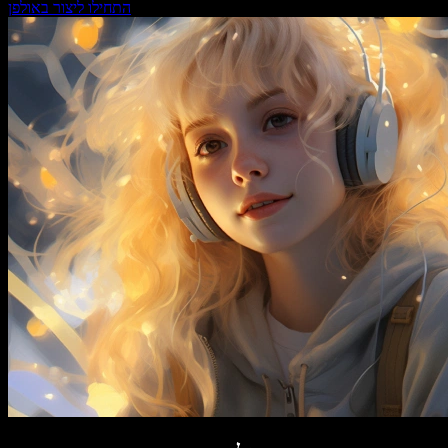
התחילו ליצור באולפן