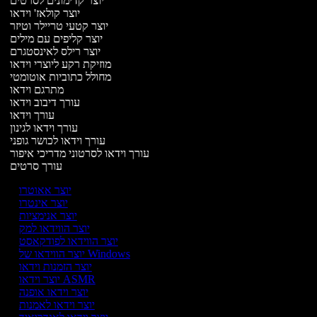
יוצר קדימונים לסרטים
יוצר קולאז' וידאו
יוצר קטעי טריילר וטיזר
יוצר קליפים עם מילים
יוצר רילס לאינסטגרם
מוזיקת רקע ליוצרי וידאו
מחולל כתוביות אוטומטי
מתרגם וידאו
עורך דיבוב וידאו
עורך וידאו
עורך וידאו לגינון
עורך וידאו לכושר גופני
עורך וידאו לסרטוני מדריכי איפור
עורך סרטים
יוצר אאוטרו
יוצר אינטרו
יוצר אנימציות
יוצר הווידאו למק
יוצר הווידאו לפודקאסט
יוצר הווידאו של Windows
יוצר הזמנות וידאו
יוצר וידאו ASMR
יוצר וידאו אופנה
יוצר וידאו לאמנות