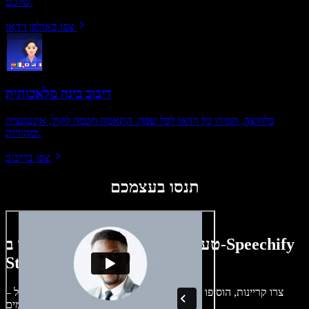
שלכם.
צפו באולפן וידאו
דיבוב בינה מלאכותית
בלחיצה, המירו כל וידאו לכל שפה. התאמה חכמה לקול, אינטונציה
ומהירות.
צפו בדיבוב
תנסו בעצמכם
טעימה קטנה ממה שתוכלו ליצור ב-Speechify
Studio.
צרו קריינות, הוסיפו תמונות ללא זכויות, אודיו, סרטונים ושיבוט קול –
לפרויקטים קוליים־חזותיים מושלמים.