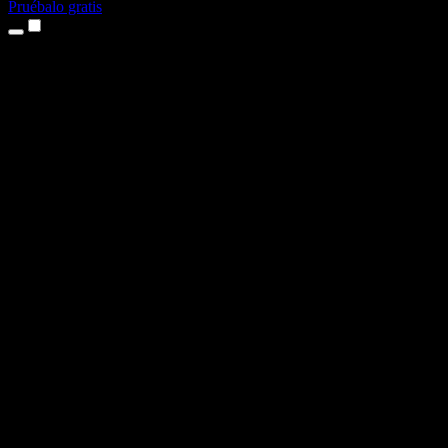
Pruébalo gratis
Productos
Texto a voz
App para iPhone y iPad
App para Android
Extensión para Chrome
Extensión para Edge
Aplicación web
App para Mac
App para Windows
Generador de voz con IA
Locuciones
Doblaje