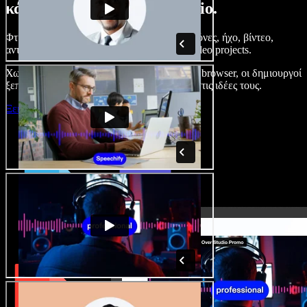
κάνετε με το Speechify Studio.
Φτιάξτε voice overs, προσθέστε δωρεάν εικόνες, ήχο, βίντεο,
αντιγραφή φωνής – ολοκληρωμένα audio/video projects.
Χωρίς καμπύλη εκμάθησης και με όλα στον browser, οι δημιουργοί
ξεπερνούν τα κλασικά όρια και δίνουν ζωή στις ιδέες τους.
Ξεκινήστε με το Studio