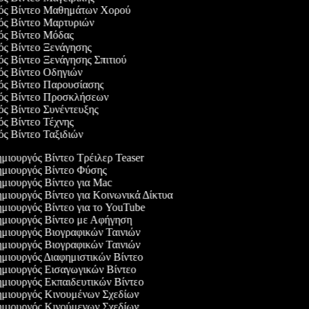
γός Βίντεο Μαθημάτων Χορού
γός Βίντεο Μαρτυριών
γός Βίντεο Μόδας
γός Βίντεο Ξενάγησης
ός Βίντεο Ξενάγησης Σπιτιού
γός Βίντεο Οδηγιών
γός Βίντεο Παρουσίασης
γός Βίντεο Προσκλήσεων
γός Βίντεο Συνέντευξης
γός Βίντεο Τέχνης
ός Βίντεο Ταξιδιών
μιουργός Βίντεο Τρέιλερ Teaser
μιουργός Βίντεο Φύσης
μιουργός Βίντεο για Mac
μιουργός Βίντεο για Κοινωνικά Δίκτυα
μιουργός Βίντεο για το YouTube
μιουργός Βίντεο με Αφήγηση
μιουργός Βιογραφικών Ταινιών
μιουργός Βιογραφικών Ταινιών
μιουργός Διαφημιστικών Βίντεο
μιουργός Εισαγωγικών Βίντεο
μιουργός Εκπαιδευτικών Βίντεο
μιουργός Κινουμένων Σχεδίων
μιουργός Κινούμενων Σχεδίων