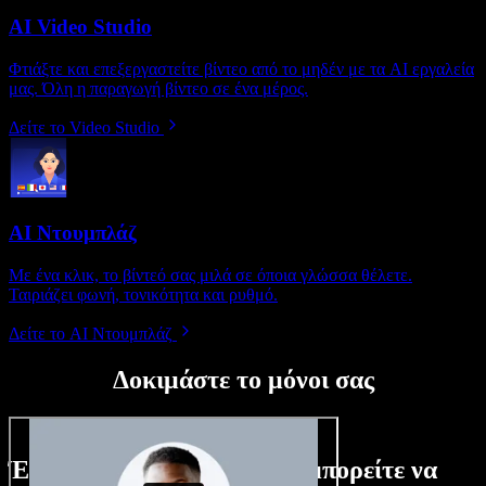
AI Video Studio
Φτιάξτε και επεξεργαστείτε βίντεο από το μηδέν με τα AI εργαλεία
μας. Όλη η παραγωγή βίντεο σε ένα μέρος.
Δείτε το Video Studio
AI Ντουμπλάζ
Με ένα κλικ, το βίντεό σας μιλά σε όποια γλώσσα θέλετε.
Ταιριάζει φωνή, τονικότητα και ρυθμό.
Δείτε το AI Ντουμπλάζ
Δοκιμάστε το μόνοι σας
Ένα μικρό δείγμα από όσα μπορείτε να