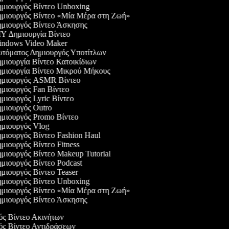
μιουργός Βίντεο Unboxing
μιουργός Βίντεο «Μία Μέρα στη Ζωή»
μιουργός Βίντεο Άσκησης
Y Δημιουργία Βίντεο
ndows Video Maker
τόματος Δημιουργός Υποτίτλων
μιουργία Βίντεο Κατοικίδιων
μιουργία Βίντεο Μικρού Μήκους
μιουργός ASMR Βίντεο
μιουργός Fan Βίντεο
μιουργός Lyric Βίντεο
μιουργός Outro
μιουργός Promo Βίντεο
μιουργός Vlog
μιουργός Βίντεο Fashion Haul
μιουργός Βίντεο Fitness
μιουργός Βίντεο Makeup Tutorial
μιουργός Βίντεο Podcast
μιουργός Βίντεο Teaser
μιουργός Βίντεο Unboxing
μιουργός Βίντεο «Μία Μέρα στη Ζωή»
μιουργός Βίντεο Άσκησης
γός Βίντεο Ακινήτων
γός Βίντεο Αντιδράσεων