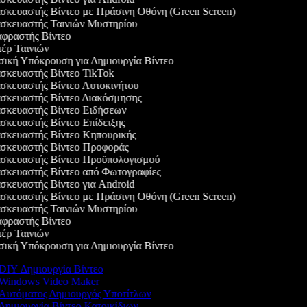
κευαστής Βίντεο με Πράσινη Οθόνη (Green Screen)
κευαστής Ταινιών Μυστηρίου
ραστής Βίντεο
ρ Ταινιών
κή Υπόκρουση για Δημιουργία Βίντεο
κευαστής Βίντεο TikTok
κευαστής Βίντεο Αυτοκινήτου
κευαστής Βίντεο Διακόσμησης
κευαστής Βίντεο Ειδήσεων
κευαστής Βίντεο Επίδειξης
κευαστής Βίντεο Κηπουρικής
κευαστής Βίντεο Προφοράς
κευαστής Βίντεο Προϋπολογισμού
κευαστής Βίντεο από Φωτογραφίες
κευαστής Βίντεο για Android
κευαστής Βίντεο με Πράσινη Οθόνη (Green Screen)
κευαστής Ταινιών Μυστηρίου
ραστής Βίντεο
ρ Ταινιών
κή Υπόκρουση για Δημιουργία Βίντεο
DIY Δημιουργία Βίντεο
Windows Video Maker
Αυτόματος Δημιουργός Υποτίτλων
Δημιουργία Βίντεο Κατοικίδιων