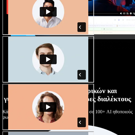
Τεράστια συλλογή ανδρικών και
γυναικείων φωνών με άπειρες διαλέκτους
Κάθε έργο είναι μοναδικό. Διάλεξε ανάμεσα σε 100+ AI ηθοποιούς
φωνής & διαλέκτους και κάν’ τους όπως θες.