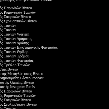
γός Παρωδιών Βίντεο
γός Ρομαντικών Ταινιών
ός Σατιρικών Βίντεο
γός Σχολιαστικών Βίντεο
γός Ταινιών
γός Ταινιών
ός Ταινιών Western
γός Ταινιών Δράματος
γός Ταινιών Δράσης
γός Ταινιών Επιστημονικής Φαντασίας
γός Ταινιών Θρίλερ
γός Ταινιών Τρόμου
γός Ταινιών Φαντασίας
γός Τρέιλερ Ταινιών
αστής Βίντεο
αστής Μεταγλώττισης Βίντεο
 Δημιουργίας Βίντεο Podcast
υαστής Gaming Βίντεο
υαστής Instagram Reels
γός Παρωδιών Βίντεο
γός Ρομαντικών Ταινιών
ός Σατιρικών Βίντεο
γός Σχολιαστικών Βίντεο
γός Ταινιών