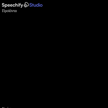
Γράψτε 5× πιο γρήγορα με φωνητική πληκτρολόγηση
Προϊόντα
Μάθετε περισσότερα