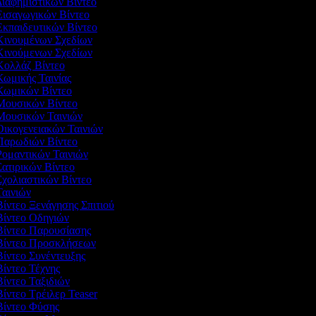
Διαφημιστικών Βίντεο
 Εισαγωγικών Βίντεο
Εκπαιδευτικών Βίντεο
 Κινουμένων Σχεδίων
 Κινούμενων Σχεδίων
 Κολλάζ Βίντεο
Κωμικής Ταινίας
 Κωμικών Βίντεο
 Μουσικών Βίντεο
 Μουσικών Ταινιών
Οικογενειακών Ταινιών
 Παρωδιών Βίντεο
Ρομαντικών Ταινιών
Σατιρικών Βίντεο
Σχολιαστικών Βίντεο
Ταινιών
Βίντεο Ξενάγησης Σπιτιού
 Βίντεο Οδηγιών
 Βίντεο Παρουσίασης
 Βίντεο Προσκλήσεων
Βίντεο Συνέντευξης
Βίντεο Τέχνης
Βίντεο Ταξιδιών
Βίντεο Τρέιλερ Teaser
 Βίντεο Φύσης