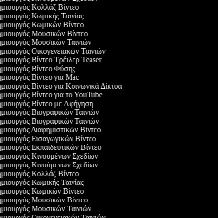
μιουργός Κολλάζ Βίντεο
μιουργός Κωμικής Ταινίας
μιουργός Κωμικών Βίντεο
μιουργός Μουσικών Βίντεο
μιουργός Μουσικών Ταινιών
μιουργός Οικογενειακών Ταινιών
μιουργός Βίντεο Τρέιλερ Teaser
μιουργός Βίντεο Φύσης
μιουργός Βίντεο για Mac
μιουργός Βίντεο για Κοινωνικά Δίκτυα
μιουργός Βίντεο για το YouTube
μιουργός Βίντεο με Αφήγηση
μιουργός Βιογραφικών Ταινιών
μιουργός Βιογραφικών Ταινιών
μιουργός Διαφημιστικών Βίντεο
μιουργός Εισαγωγικών Βίντεο
μιουργός Εκπαιδευτικών Βίντεο
μιουργός Κινουμένων Σχεδίων
μιουργός Κινούμενων Σχεδίων
μιουργός Κολλάζ Βίντεο
μιουργός Κωμικής Ταινίας
μιουργός Κωμικών Βίντεο
μιουργός Μουσικών Βίντεο
μιουργός Μουσικών Ταινιών
μιουργός Οικογενειακών Ταινιών