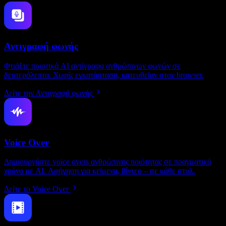
Αντιγραφή φωνής
Φτιάξτε ποιοτικά AI αντίγραφα ανθρώπινων φωνών σε
δευτερόλεπτα. Χωρίς εγκατάσταση, κατευθείαν στον browser.
Δείτε την Αντιγραφή φωνής
Voice Over
Δημιουργήστε voice overs ανθρώπινης ποιότητας σε πραγματικό
χρόνο με AI. Αφήγηση για κείμενα, βίντεο – σε κάθε στυλ.
Δείτε το Voice Over