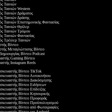
γός Ταινιών
ός Ταινιών Western
γός Ταινιών Δράματος
γός Ταινιών Δράσης
γός Ταινιών Επιστημονικής Φαντασίας
γός Ταινιών Θρίλερ
γός Ταινιών Τρόμου
γός Ταινιών Φαντασίας
γός Τρέιλερ Ταινιών
αστής Βίντεο
αστής Μεταγλώττισης Βίντεο
 Δημιουργίας Βίντεο Podcast
υαστής Gaming Βίντεο
υαστής Instagram Reels
κευαστής Βίντεο TikTok
κευαστής Βίντεο Αυτοκινήτου
κευαστής Βίντεο Διακόσμησης
κευαστής Βίντεο Ειδήσεων
κευαστής Βίντεο Επίδειξης
κευαστής Βίντεο Κηπουρικής
κευαστής Βίντεο Προφοράς
κευαστής Βίντεο Προϋπολογισμού
κευαστής Βίντεο από Φωτογραφίες
κευαστής Βίντεο για Android