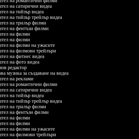
тел на романтични филми
тел на сатирични видеа
тел на тийзър видеа
тел на тийзър трейлър видеа
тел на трилър филми
тел на фентъзи филми
тел на филми
тел на филми
тел на филми на ужасите
тел на филмови трейлъри
тел на фитнес видеа
тел на фото видеа
в редактор
а музика за създаване на видеа
тел на реклами
тел на романтични филми
тел на сатирични видеа
тел на тийзър видеа
тел на тийзър трейлър видеа
тел на трилър филми
тел на фентъзи филми
тел на филми
тел на филми
тел на филми на ужасите
тел на филмови трейлъри