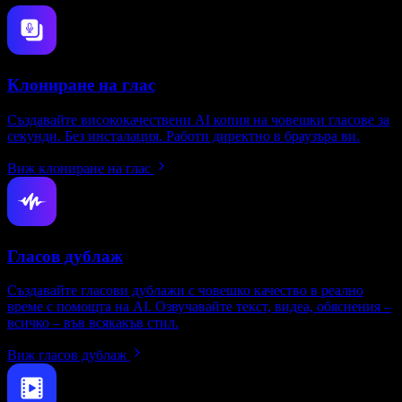
Клониране на глас
Създавайте висококачествени AI копия на човешки гласове за
секунди. Без инсталация. Работи директно в браузъра ви.
Виж клониране на глас
Гласов дублаж
Създавайте гласови дублажи с човешко качество в реално
време с помощта на AI. Озвучавайте текст, видеа, обяснения –
всичко – във всякакъв стил.
Виж гласов дублаж