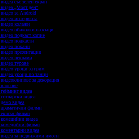
а видеа със зелен екран
а видеа „Моят ден“
а видео за Android
а видео интервюта
а видео колажи
а видео обиколки на къщи
а видео подкаст копие
а видео подкасти
а видео покани
а видео презентации
а видео реклами
а видео турове
а видео уроци за грим
а видео уроци по танци
а видеоклипове за декорация
а влогове
а гейминг видеа
а готварски видеа
а демо видеа
на драматични филми
на екшън филми
а комедийни видеа
на комедийни филми
а коментарни видеа
а видеа за недвижими имоти