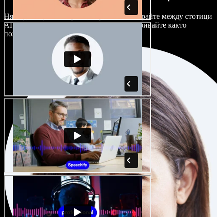
Няма два еднакво звучащи проекта. Избирайте между стотици
AI гласови актьори и акценти и ги настройвайте както
пожелаете.