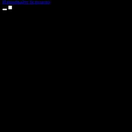
Изпробвайте безплатно
Продукти
Текст в реч
Приложения за iPhone и iPad
Приложение за Android
Разширение за Chrome
Разширение за Edge
Уеб приложение
Приложение за Mac
Приложение за Windows
AI генератор на глас
Гласов запис
Дублаж