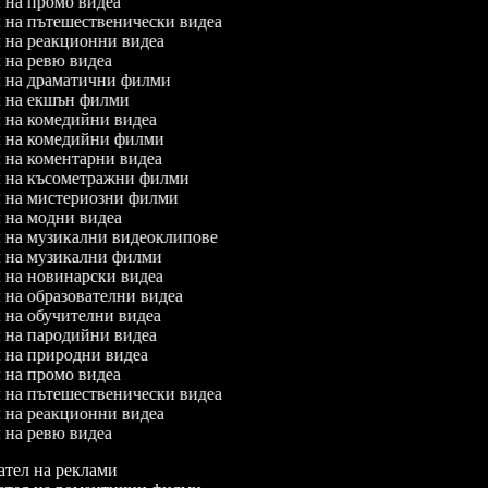
л на промо видеа
ел на пътешественически видеа
ел на реакционни видеа
л на ревю видеа
ел на драматични филми
ел на екшън филми
ел на комедийни видеа
ел на комедийни филми
ел на коментарни видеа
ел на късометражни филми
ел на мистериозни филми
ел на модни видеа
ел на музикални видеоклипове
ел на музикални филми
ел на новинарски видеа
л на образователни видеа
л на обучителни видеа
ел на пародийни видеа
ел на природни видеа
л на промо видеа
ел на пътешественически видеа
ел на реакционни видеа
л на ревю видеа
тел на реклами