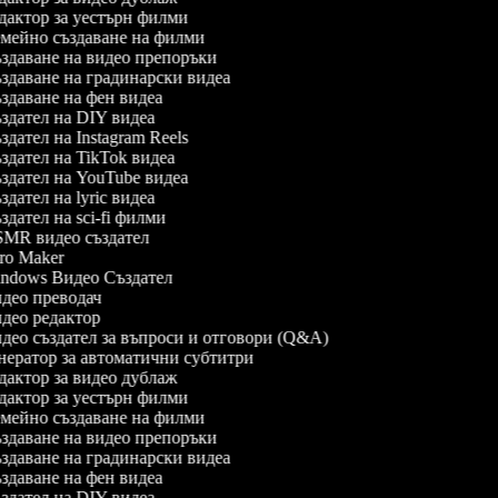
актор за уестърн филми
мейно създаване на филми
даване на видео препоръки
даване на градинарски видеа
даване на фен видеа
дател на DIY видеа
дател на Instagram Reels
дател на TikTok видеа
дател на YouTube видеа
дател на lyric видеа
дател на sci-fi филми
MR видео създател
ro Maker
ndows Видео Създател
део преводач
део редактор
ео създател за въпроси и отговори (Q&A)
ератор за автоматични субтитри
актор за видео дублаж
актор за уестърн филми
мейно създаване на филми
даване на видео препоръки
даване на градинарски видеа
даване на фен видеа
дател на DIY видеа