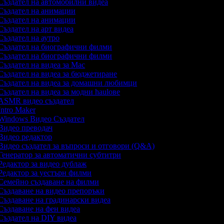
ъздател на автомобилни видеа
ъздател на анимации
ъздател на анимации
ъздател на арт видеа
ъздател на аутро
ъздател на биографични филми
ъздател на биографични филми
ъздател на видеа за Mac
ъздател на видеа за бюджетиране
ъздател на видеа за домашни любимци
ъздател на видеа за модни haulове
SMR видео създател
ntro Maker
indows Видео Създател
идео преводач
идео редактор
идео създател за въпроси и отговори (Q&A)
енератор за автоматични субтитри
едактор за видео дублаж
едактор за уестърн филми
емейно създаване на филми
ъздаване на видео препоръки
ъздаване на градинарски видеа
ъздаване на фен видеа
ъздател на DIY видеа