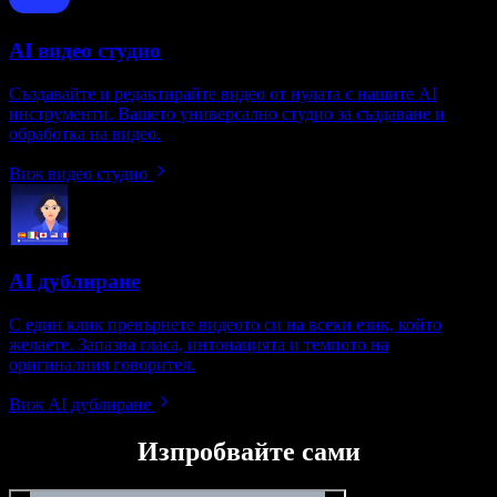
AI видео студио
Създавайте и редактирайте видео от нулата с нашите AI
инструменти. Вашето универсално студио за създаване и
обработка на видео.
Виж видео студио
AI дублиране
С един клик превърнете видеото си на всеки език, който
желаете. Запазва гласа, интонацията и темпото на
оригиналния говорител.
Виж AI дублиране
Изпробвайте сами