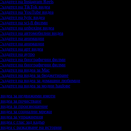
ъздател на Instagram Reels
ъздател на TikTok видеа
ъздател на YouTube видеа
ъздател на lyric видеа
ъздател на sci-fi филми
ъздател на unboxing видеа
ъздател на автомобилни видеа
ъздател на анимации
ъздател на анимации
ъздател на арт видеа
ъздател на аутро
ъздател на биографични филми
ъздател на биографични филми
ъздател на видеа за Mac
ъздател на видеа за бюджетиране
ъздател на видеа за домашни любимци
ъздател на видеа за модни haulове
а видеа за недвижими имоти
а видеа за почистване
а видеа за произношение
а видеа за социални мрежи
а видеа за упражнения
 видеа с глас зад кадър
а видеа с разказване на истории