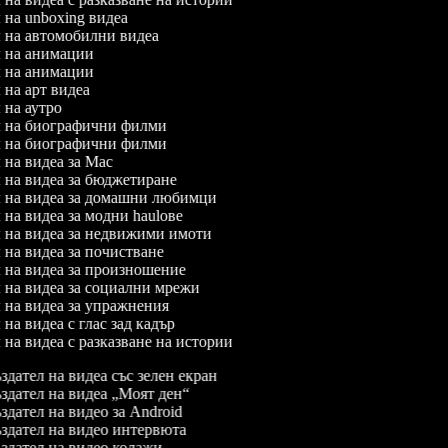
л на unboxing видеа
ел на автомобилни видеа
ел на анимации
ел на анимации
л на арт видеа
л на аутро
ел на биографични филми
ел на биографични филми
л на видеа за Mac
л на видеа за бюджетиране
ел на видеа за домашни любимци
л на видеа за модни haulове
ел на видеа за недвижими имоти
л на видеа за почистване
л на видеа за произношение
л на видеа за социални мрежи
л на видеа за упражнения
л на видеа с глас зад кадър
л на видеа с разказване на истории
дател на видеа със зелен екран
дател на видеа „Моят ден“
дател на видео за Android
дател на видео интервюта
дател на видео колажи