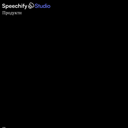
Пишете 5× по-бързо с гласово въвеждане
Продукти
Научете повече