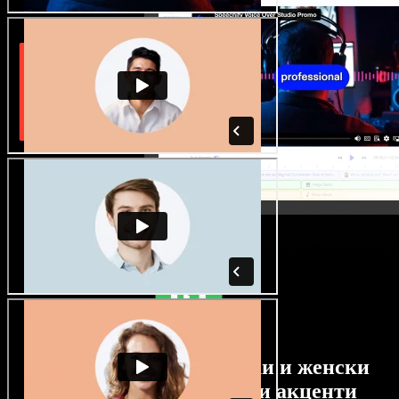
Огромен избор от мъжки и женски
гласове с най-различни акценти