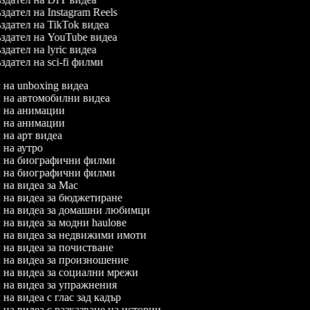
дател на Instagram Reels
дател на TikTok видеа
дател на YouTube видеа
дател на lyric видеа
дател на sci-fi филми
л на unboxing видеа
ел на автомобилни видеа
ел на анимации
ел на анимации
л на арт видеа
л на аутро
ел на биографични филми
ел на биографични филми
л на видеа за Mac
л на видеа за бюджетиране
ел на видеа за домашни любимци
л на видеа за модни haulове
ел на видеа за недвижими имоти
л на видеа за почистване
л на видеа за произношение
л на видеа за социални мрежи
л на видеа за упражнения
л на видеа с глас зад кадър
л на видеа с разказване на истории