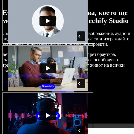
Ето само малка част от това, което ще
можете да правите със Speechify Studio
Създавайте дублажи, добавяйте стокови изображения, аудио и
видео без авторски права, клонирайте гласа си и изграждайте
завършени, впечатляващи аудио-визуални проекти.
Без крива на обучение и с достъп изцяло през браузъра,
създателите на съдържание вече могат да се освободят от
традиционните ограничения и да вдъхнат живот на всички
свои креативни идеи.
Стартирай Studio