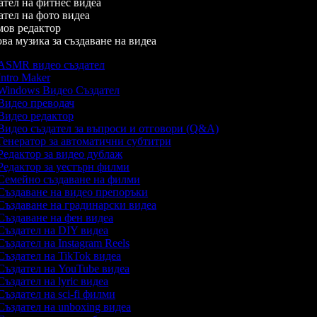
тел на фитнес видеа
тел на фото видеа
в редактор
а музика за създаване на видеа
SMR видео създател
ntro Maker
indows Видео Създател
идео преводач
идео редактор
идео създател за въпроси и отговори (Q&A)
енератор за автоматични субтитри
едактор за видео дублаж
едактор за уестърн филми
емейно създаване на филми
ъздаване на видео препоръки
ъздаване на градинарски видеа
ъздаване на фен видеа
ъздател на DIY видеа
ъздател на Instagram Reels
ъздател на TikTok видеа
ъздател на YouTube видеа
ъздател на lyric видеа
ъздател на sci-fi филми
ъздател на unboxing видеа