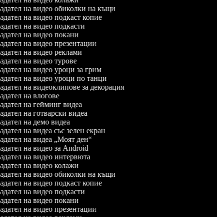
дател на видео обиколки на къщи
дател на видео подкаст копие
дател на видео подкасти
дател на видео покани
дател на видео презентации
дател на видео реклами
дател на видео турове
дател на видео уроци за грим
дател на видео уроци по танци
дател на видеоклипове за декорация
дател на влогове
дател на гейминг видеа
дател на готварски видеа
дател на демо видеа
дател на видеа със зелен екран
дател на видеа „Моят ден“
дател на видео за Android
дател на видео интервюта
дател на видео колажи
дател на видео обиколки на къщи
дател на видео подкаст копие
дател на видео подкасти
дател на видео покани
дател на видео презентации