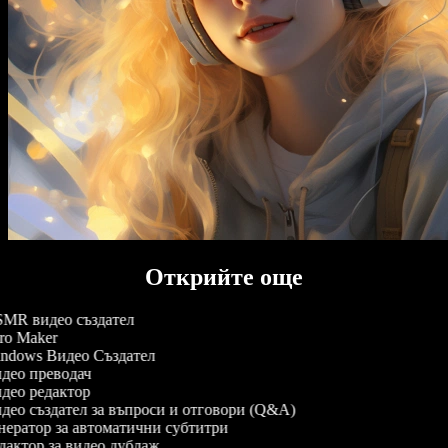
Открийте още
MR видео създател
ro Maker
ndows Видео Създател
део преводач
део редактор
ео създател за въпроси и отговори (Q&A)
ератор за автоматични субтитри
актор за видео дублаж