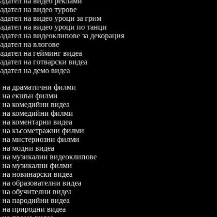
дател на видео реклами
дател на видео турове
дател на видео уроци за грим
дател на видео уроци по танци
дател на видеоклипове за декорация
дател на влогове
дател на гейминг видеа
дател на готварски видеа
дател на демо видеа
ел на драматични филми
ел на екшън филми
ел на комедийни видеа
ел на комедийни филми
ел на коментарни видеа
ел на късометражни филми
ел на мистериозни филми
ел на модни видеа
ел на музикални видеоклипове
ел на музикални филми
ел на новинарски видеа
л на образователни видеа
л на обучителни видеа
ел на пародийни видеа
ел на природни видеа