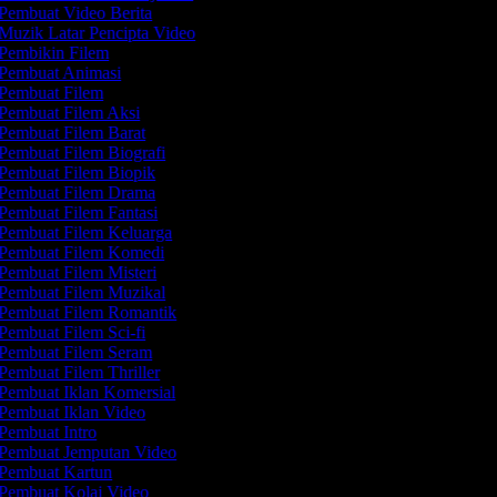
Pembuat Video Berita
Muzik Latar Pencipta Video
Pembikin Filem
Pembuat Animasi
Pembuat Filem
Pembuat Filem Aksi
Pembuat Filem Barat
Pembuat Filem Biografi
Pembuat Filem Biopik
Pembuat Filem Drama
Pembuat Filem Fantasi
Pembuat Filem Keluarga
Pembuat Filem Komedi
Pembuat Filem Misteri
Pembuat Filem Muzikal
Pembuat Filem Romantik
Pembuat Filem Sci-fi
Pembuat Filem Seram
Pembuat Filem Thriller
Pembuat Iklan Komersial
Pembuat Iklan Video
Pembuat Intro
Pembuat Jemputan Video
Pembuat Kartun
Pembuat Kolaj Video