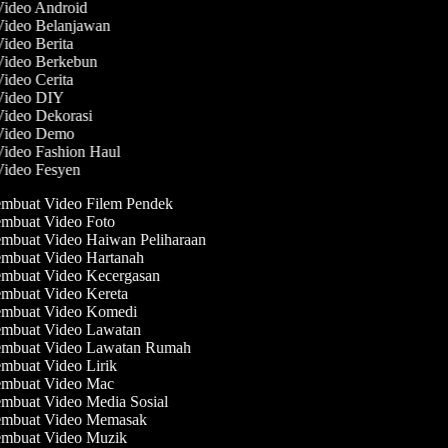
 Video Android
 Video Belanjawan
Video Berita
 Video Berkebun
Video Cerita
 Video DIY
Video Dekorasi
 Video Demo
Video Fashion Haul
 Video Fesyen
mbuat Video Filem Pendek
mbuat Video Foto
mbuat Video Haiwan Peliharaan
mbuat Video Hartanah
mbuat Video Kecergasan
mbuat Video Kereta
mbuat Video Komedi
mbuat Video Lawatan
mbuat Video Lawatan Rumah
mbuat Video Lirik
mbuat Video Mac
mbuat Video Media Sosial
mbuat Video Memasak
mbuat Video Muzik