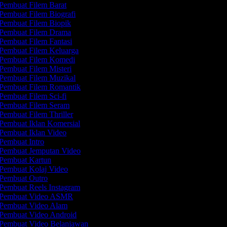
Pembuat Filem Barat
Pembuat Filem Biografi
Pembuat Filem Biopik
Pembuat Filem Drama
Pembuat Filem Fantasi
Pembuat Filem Keluarga
Pembuat Filem Komedi
Pembuat Filem Misteri
Pembuat Filem Muzikal
Pembuat Filem Romantik
Pembuat Filem Sci-fi
Pembuat Filem Seram
Pembuat Filem Thriller
Pembuat Iklan Komersial
Pembuat Iklan Video
Pembuat Intro
Pembuat Jemputan Video
Pembuat Kartun
Pembuat Kolaj Video
Pembuat Outro
Pembuat Reels Instagram
Pembuat Video ASMR
Pembuat Video Alam
Pembuat Video Android
Pembuat Video Belanjawan