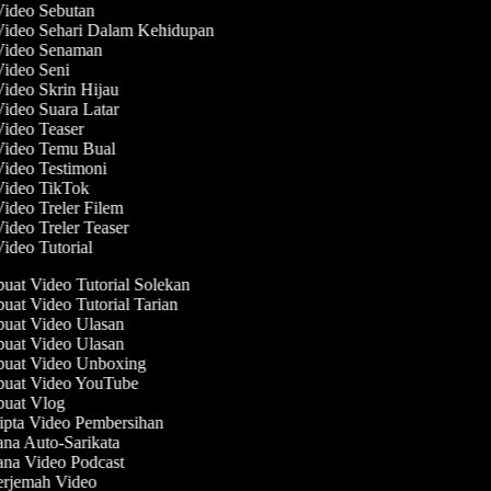
Video Sebutan
 Video Sehari Dalam Kehidupan
 Video Senaman
Video Seni
Video Skrin Hijau
Video Suara Latar
Video Teaser
 Video Temu Bual
Video Testimoni
 Video TikTok
Video Treler Filem
Video Treler Teaser
Video Tutorial
at Video Tutorial Solekan
at Video Tutorial Tarian
at Video Ulasan
at Video Ulasan
at Video Unboxing
uat Video YouTube
uat Vlog
pta Video Pembersihan
na Auto-Sarikata
na Video Podcast
rjemah Video