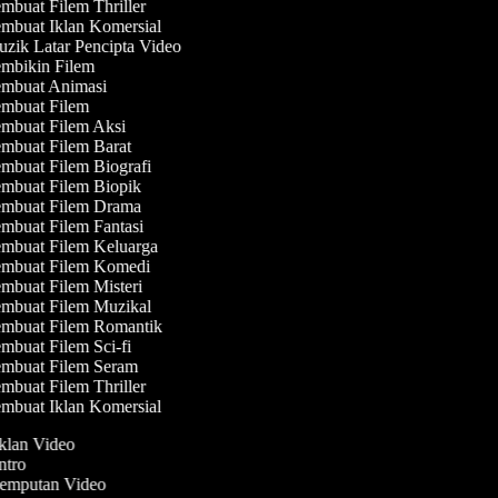
mbuat Filem Thriller
mbuat Iklan Komersial
zik Latar Pencipta Video
mbikin Filem
mbuat Animasi
mbuat Filem
mbuat Filem Aksi
mbuat Filem Barat
mbuat Filem Biografi
mbuat Filem Biopik
mbuat Filem Drama
mbuat Filem Fantasi
mbuat Filem Keluarga
mbuat Filem Komedi
mbuat Filem Misteri
mbuat Filem Muzikal
mbuat Filem Romantik
mbuat Filem Sci-fi
mbuat Filem Seram
mbuat Filem Thriller
mbuat Iklan Komersial
Iklan Video
Intro
 Jemputan Video