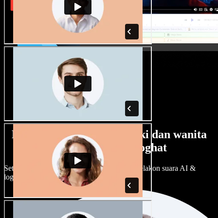
Banyak pilihan suara lelaki dan wanita
dengan pelbagai loghat
Setiap projek boleh jadi unik. Pilih ratusan pelakon suara AI &
loghat, laraskan ikut cita rasa anda.