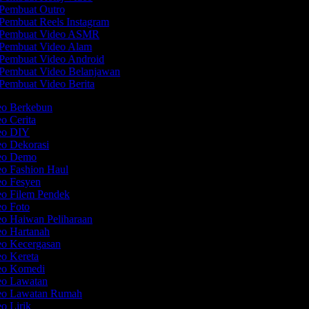
Pembuat Outro
Pembuat Reels Instagram
Pembuat Video ASMR
Pembuat Video Alam
Pembuat Video Android
Pembuat Video Belanjawan
Pembuat Video Berita
deo Berkebun
eo Cerita
deo DIY
eo Dekorasi
deo Demo
eo Fashion Haul
eo Fesyen
eo Filem Pendek
eo Foto
eo Haiwan Peliharaan
eo Hartanah
eo Kecergasan
eo Kereta
deo Komedi
deo Lawatan
deo Lawatan Rumah
eo Lirik