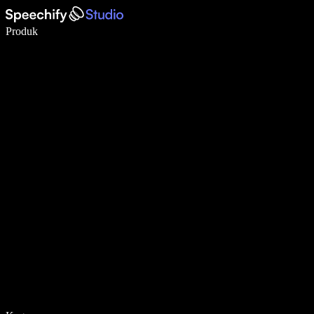
Tulis 5× lebih pantas dengan menaip menggunakan suara
Produk
Ketahui Lebih Lanjut