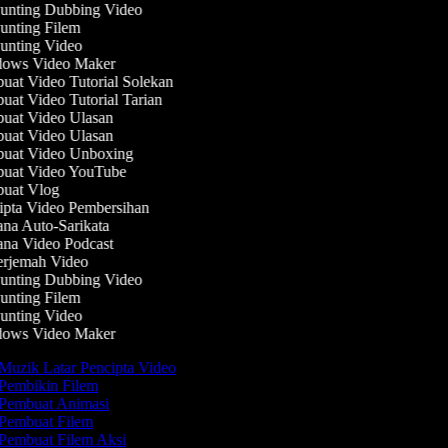
nting Dubbing Video
nting Filem
nting Video
ows Video Maker
at Video Tutorial Solekan
at Video Tutorial Tarian
at Video Ulasan
at Video Ulasan
at Video Unboxing
uat Video YouTube
uat Vlog
pta Video Pembersihan
na Auto-Sarikata
na Video Podcast
rjemah Video
nting Dubbing Video
nting Filem
nting Video
ows Video Maker
Muzik Latar Pencipta Video
Pembikin Filem
Pembuat Animasi
Pembuat Filem
Pembuat Filem Aksi