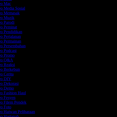
deo Mac
eo Media Sosial
deo Memasak
deo Muzik
eo Parodi
eo Peminat
eo Pendidikan
eo Perjalanan
eo Permainan
deo Persembahan
eo Podcast
deo Promo
deo Q&A
eo Reaksi
deo Berkebun
eo Cerita
deo DIY
eo Dekorasi
deo Demo
eo Fashion Haul
eo Fesyen
eo Filem Pendek
eo Foto
eo Haiwan Peliharaan
eo Hartanah