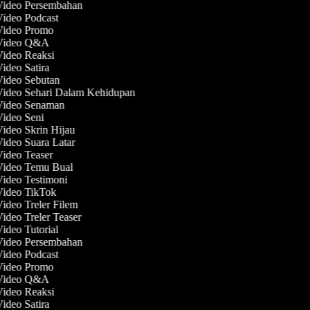
 Video Persembahan
Video Podcast
 Video Promo
 Video Q&A
Video Reaksi
Video Satira
Video Sebutan
 Video Sehari Dalam Kehidupan
 Video Senaman
Video Seni
Video Skrin Hijau
Video Suara Latar
Video Teaser
 Video Temu Bual
Video Testimoni
 Video TikTok
Video Treler Filem
Video Treler Teaser
Video Tutorial
 Video Persembahan
Video Podcast
 Video Promo
 Video Q&A
Video Reaksi
Video Satira