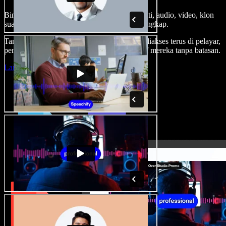
Bina suara latar, tambah imej stok tanpa royalti, audio, video, klon
suara anda, untuk projek audio video yang lengkap.
Tanpa keluk pembelajaran dan semua boleh diakses terus di pelayar,
pencipta boleh realisasikan segala idea kreatif mereka tanpa batasan.
Lancarkan Studio