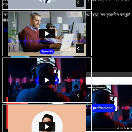
দারুণ মনে রাখার মতো অডিও-ভিডিও প্রজেক্ট বানান।
কোনো শেখার ঝামেলা নেই, শুধু ব্রাউজারে খুলুন—আর দুর্বলতা ছাড়া সব সৃজনশীল কনটেন্ট
বানিয়ে ফেলুন।
স্টুডিও চালু করুন