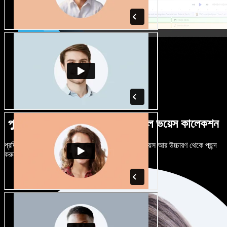
পুরুষ-নারী ভেদে নানান উচ্চারণে বিশাল ভয়েস কালেকশন
প্রতিটি প্রজেক্টকে আলাদা শোনাতে দিন। শত শত AI ভয়েস আর উচ্চারণ থেকে পছন্দ
করুন, নিজের মতো টিউন করুন।