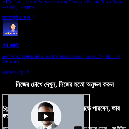
AI টুল দিয়ে শূন্য থেকে ভিডিও বানান আর এডিট করুন। ভিডিও এডিটিং আর ক্রিয়েশন
—সবকিছু এক জায়গায়।
ভয়েস স্টুডিও দেখুন
AI ডাবিং
এক ক্লিকেই আপনার ভিডিও যে কোনো ভাষায় ডাব করুন। ভয়েস, টোন, গতি—সব
মিলিয়ে যাবে।
AI ডাবিং দেখুন
নিজের চোখে দেখুন, নিজের মতো অনুভব করুন
Speechify Studio দিয়ে কী কী করতে পারবেন, তার
কয়েকটা উদাহরণ দেখুন
ভয়েসওভার, রয়্যালটি-ফ্রি ছবি, অডিও, ভিডিও যোগ, নিজের ভয়েস ক্লোন—সব মিলিয়ে