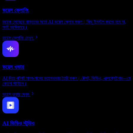
ভয়েস ক্লোনিং
কয়েক সেকেন্ডে বাস্তবের মতো AI ভয়েস ক্লোন করুন। কিছু ইনস্টল করতে হবে না,
সবই ব্রাউজারে।
ভয়েস ক্লোনিং দেখুন
ভয়েস ওভার
AI দিয়ে ঝটপট মানব-মানের ভয়েসওভার তৈরি করুন। টেক্সট, ভিডিও, এক্সপ্লেইনার—যে
কোনো স্টাইলে।
ভয়েস ওভার দেখুন
AI ভিডিও স্টুডিও