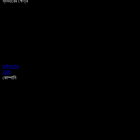
ব্যবহারের ক্ষেত্র
ডাউনলোড
API
কোম্পানি