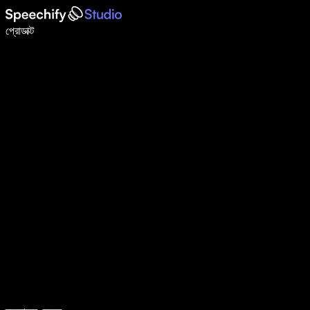
ভয়েস টাইপিং দিয়ে ৫ গুণ দ্রুত লিখুন
প্রোডাক্ট
আরও জানুন