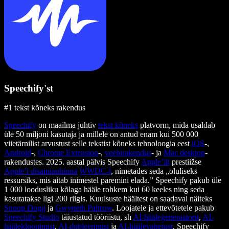
Speechify'st
#1 tekst kõneks rakendus
Speechify
on maailma juhtiv
tekst kõneks
platvorm, mida usaldab
üle 50 miljoni kasutaja ja millele on antud enam kui 500 000
viietärnilist arvustust selle tekstist kõneks tehnoloogia eest
iOS
-,
Android
-,
Chrome Extension
-,
veebirakendus
- ja
Mac desktop
-
rakendustes. 2025. aastal pälvis Speechify
Apple’ilt
prestiižse
Apple’i disainiauhinna
WWDC-l
, nimetades seda „oluliseks
ressursiks, mis aitab inimestel paremini elada.” Speechify pakub üle
1 000 loodusliku kõlaga hääle rohkem kui 60 keeles ning seda
kasutatakse ligi 200 riigis. Kuulsuste häältest on saadaval näiteks
Snoop Dogg
ja
Gwyneth Paltrow
. Loojatele ja ettevõtetele pakub
Speechify Studio
täiustatud tööriistu, sh
AI-häälegeneraatorit
,
AI-
häälekloonimist
,
AI-dubleerimist
ja
AI-häälevahetust
. Speechify