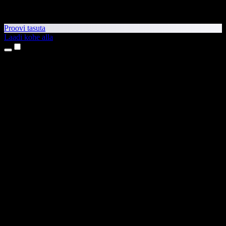
Proovi tasuta
Laadi kohe alla
Tooted
Tekst kõneks
iPhone’i ja iPadi rakendused
Androidi rakendus
Chrome’i laiendus
Edge’i laiendus
Veebirakendus
Maci rakendus
Windowsi rakendus