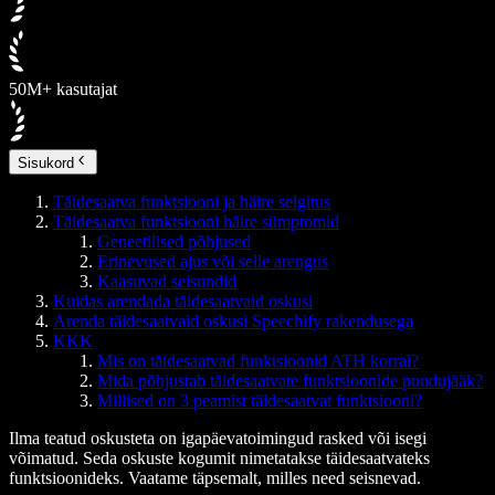
50M+ kasutajat
Sisukord
Täidesaatva funktsiooni ja häire selgitus
Täidesaatva funktsiooni häire sümptomid
Geneetilised põhjused
Erinevused ajus või selle arengus
Kaasuvad seisundid
Kuidas arendada täidesaatvaid oskusi
Arenda täidesaatvaid oskusi Speechify rakendusega
KKK
Mis on täidesaatvad funktsioonid ATH korral?
Mida põhjustab täidesaatvate funktsioonide puudujääk?
Millised on 3 peamist täidesaatvat funktsiooni?
Ilma teatud oskusteta on igapäevatoimingud rasked või isegi
võimatud. Seda oskuste kogumit nimetatakse täidesaatvateks
funktsioonideks. Vaatame täpsemalt, milles need seisnevad.