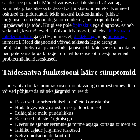
saades see paraneb. Mõned varases eas takistused võivad aga
kujuneda pikaajaliseks täidesaatva funktsiooni häireks. Kui need
oskused on pidurdatud, tekib raskusi keskendumise, juhiste
järgimise ja emotsioonidega toimetulekul, mis mõjutab kooli,
igapäevaelu ja tööd. Kuigi see pole
õpiraskus
ega diagnoos, esineb
seda neil, kes mõtlevad ja õpivad teistmoodi, näiteks
aktiivsus- ja
tähelepanuhäire
ga (ATH) inimestel,
düsleksiaga
ning
autismiga
inimestel. Need diagnoosid võivad takistada lapse arengut,
põhjustada kehva ajaplaneerimist ja otsuseid, kuid see ei tähenda, et
nad pole sama targad. Sageli on neil loovuse tõttu isegi paremad
probleemilahendusoskused.
Täidesaatva funktsiooni häire sümptomid
Täidesaatva funktsiooni raskused mõjutavad iga inimest erinevalt ja
võivad põhjustada näiteks järgmisi muresid:
Raskused prioriseerimisel ja mõtete korrastamisel
Häda tegevustega alustamisel ja lõpetamisel
Lühiajalise mälu puudulikkus
Raskused juhiste järgimisega
Keeruline ajaplaneerimine ja mitme asjaga korraga toimetulek
Isiklike asjade jälgimise raskused
Kehv emotsioonide kontroll