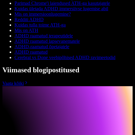
Parimad Chrome'i laiendused ATH-ga kasutajatele
Kuidas ületada ADHD immersiivse lugemise abil
Mis on immersioonlugemine?
Redditi ADHD
Kuidas tulla toime ATH-ga
Mis on ATH
ADHD raamatud terapeutidele
ADHD raamatud lapsevanematele
ADHD-raamatud õpetajatele
ADHD raamatud
Cerebral vs Done veebipõhised ADHD ravimeetodid
Viimased blogipostitused
Vaata kõiki