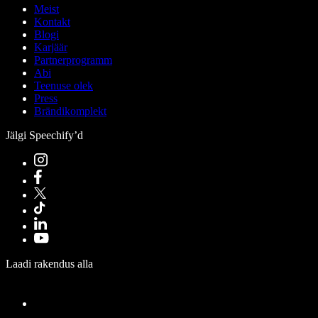
Meist
Kontakt
Blogi
Karjäär
Partnerprogramm
Abi
Teenuse olek
Press
Brändikomplekt
Jälgi Speechify’d
Laadi rakendus alla