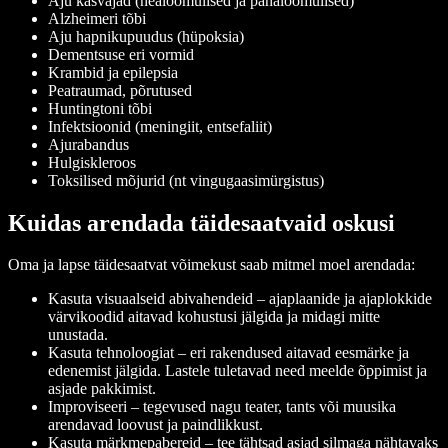
Aju kasvajad (healoomulised ja pahaloomulised)
Alzheimeri tõbi
Aju hapnikupuudus (hüpoksia)
Dementsuse eri vormid
Krambid ja epilepsia
Peatraumad, põrutused
Huntingtoni tõbi
Infektsioonid (meningiit, entsefaliit)
Ajurabandus
Hulgiskleroos
Toksilised mõjurid (nt vingugaasimürgistus)
Kuidas arendada täidesaatvaid oskusi
Oma ja lapse täidesaatvat võimekust saab mitmel moel arendada:
Kasuta visuaalseid abivahendeid – ajaplaanide ja ajaplokkide
värvikoodid aitavad kohustusi jälgida ja midagi mitte
unustada.
Kasuta tehnoloogiat – eri rakendused aitavad eesmärke ja
edenemist jälgida. Lastele tuletavad need meelde õppimist ja
asjade pakkimist.
Improviseeri – tegevused nagu teater, tants või muusika
arendavad loovust ja paindlikkust.
Kasuta märkmepabereid – tee tähtsad asjad silmaga nähtavaks