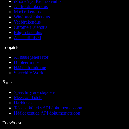
iPhone’i ja iPadi rakendus
Androidi rakendus
Maci rakendus
Windowsi rakendus
Veebirakendus
Chrome’i laiendus
Edge’i laiendus
Allalaadimised
Loojatele
AI häälegeneraator
Dubleerimine
Hääle kloonimine
Speechify Work
Ärile
Speechify arendajatele
Meeskondadele
Haridusele
Tekstist kõneks API dokumentatsioon
Hääleagentide API dokumentatsioon
Ettevõttest