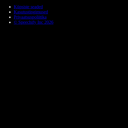
Küpsiste seaded
Kasutustingimused
Privaatsuspoliitika
© Speechify Inc 2026