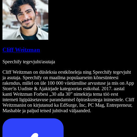
Cliff Weitzman
Speechify tegevjuht/asutaja
Cliff Weitzman on düsleksia eestkõneleja ning Speechify tegevjuht
ja asutaja. Speechify on maailma populaarseim kõnesünteesi
rakendus, millel on üle 100 000 viietärnilise arvustuse ja mis on App
Store'is Uudiste & Ajakirjade kategoorias esikohal. 2017. aastal
kanti Weitzman Forbesi „30 alla 30” nimekirja tema töö eest
interneti ligipääsetavuse parandamisel õpiraskustega inimestele. Cliff
Weitzmanist on kirjutanud ka EdSurge, Inc, PC Mag, Entrepreneur,
Mashable ja paljud teised juhtivad väljaanded.