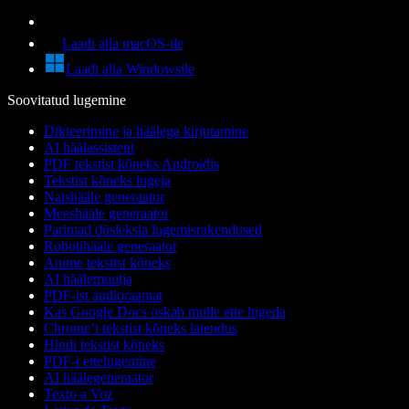
Laadi alla macOS-ile
Laadi alla Windowsile
Soovitatud lugemine
Dikteerimine ja häälega kirjutamine
AI häälassistent
PDF tekstist kõneks Androidis
Tekstist kõneks lugeja
Naishääle generaator
Meeshääle generaator
Parimad düsleksia lugemisrakendused
Robotihääle generaator
Anime tekstist kõneks
AI häälemuutja
PDF-ist audioraamat
Kas Google Docs oskab mulle ette lugeda
Chrome’i tekstist kõneks laiendus
Hindi tekstist kõneks
PDF-i ettelugemine
AI häälegeneraator
Texto a Voz