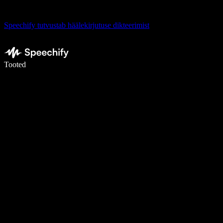
Speechify tutvustab häälekirjutuse dikteerimist
Kirjuta häälega 5× kiiremini
Tooted
Loe lähemalt