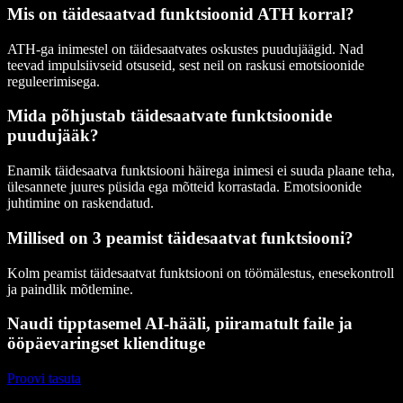
Mis on täidesaatvad funktsioonid ATH korral?
ATH-ga inimestel on täidesaatvates oskustes puudujäägid. Nad
teevad impulsiivseid otsuseid, sest neil on raskusi emotsioonide
reguleerimisega.
Mida põhjustab täidesaatvate funktsioonide
puudujääk?
Enamik täidesaatva funktsiooni häirega inimesi ei suuda plaane teha,
ülesannete juures püsida ega mõtteid korrastada. Emotsioonide
juhtimine on raskendatud.
Millised on 3 peamist täidesaatvat funktsiooni?
Kolm peamist täidesaatvat funktsiooni on töömälestus, enesekontroll
ja paindlik mõtlemine.
Naudi tipptasemel AI-hääli, piiramatult faile ja
ööpäevaringset kliendituge
Proovi tasuta