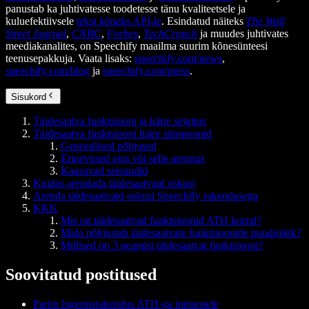
panustab ka juhtivatesse toodetesse tänu kvaliteetsele ja
kuluefektiivsele
tekst kõneks API-le
. Esindatud näiteks
The Wall
Street Journal
,
CNBC
,
Forbes
,
TechCrunch
ja muudes juhtivates
meediakanalites, on Speechify maailma suurim kõnesünteesi
teenusepakkuja. Vaata lisaks:
speechify.com/news
,
speechify.com/blog
ja
speechify.com/press
.
Sisukord
Täidesaatva funktsiooni ja häire selgitus
Täidesaatva funktsiooni häire sümptomid
Geneetilised põhjused
Erinevused ajus või selle arengus
Kaasuvad seisundid
Kuidas arendada täidesaatvaid oskusi
Arenda täidesaatvaid oskusi Speechify rakendusega
KKK
Mis on täidesaatvad funktsioonid ATH korral?
Mida põhjustab täidesaatvate funktsioonide puudujääk?
Millised on 3 peamist täidesaatvat funktsiooni?
Soovitatud postitused
Parim lugemisrakendus ATH-ga inimestele