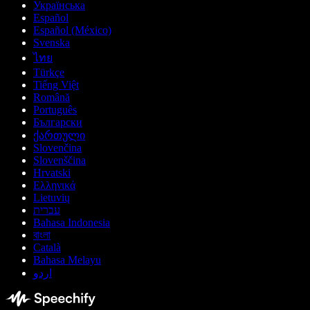
Українська
Español
Español (México)
Svenska
ไทย
Türkçe
Tiếng Việt
Română
Português
Български
ქართული
Slovenčina
Slovenščina
Hrvatski
Ελληνικά
Lietuvių
עברית
Bahasa Indonesia
বাংলা
Català
Bahasa Melayu
اردو