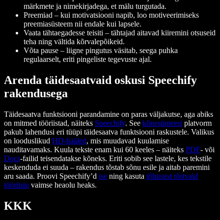
märkmete ja nimekirjadega, et mälu turgutada.
Preemiad – kui motivatsiooni napib, loo motiveerimiseks
preemiasüsteem nii endale kui lapsele.
Vaata tähtaegadesse teisiti – tähtajad aitavad kiiremini otsuseid
teha ning vältida kõrvalepõikeid.
Võta pause – liigne pingutus väsitab, seega puhka
regulaarselt, eriti pingeliste tegevuste ajal.
Arenda täidesaatvaid oskusi Speechify
rakendusega
Täidesaatva funktsiooni parandamine on paras väljakutse, aga abiks
on mitmed tööriistad, näiteks
Speechify
. See
kõnesünteesi
platvorm
pakub lahendusi eri tüüpi täidesaatva funktsiooni raskustele. Valikus
on looduslikud
HD-hääled
, mis muudavad kuulamise
nauditavamaks. Kuula tekste enam kui 60 keeles – näiteks
PDF
- või
Docs
-failid teisendatakse kõneks. Eriti sobib see lastele, kes tekstile
keskenduda ei suuda – rakendus tõstab sõnu esile ja aitab paremini
aru saada. Proovi Speechify’d
ise
ning kasuta
tõhusust tõstvaid
tööriistu
vaimse heaolu heaks.
KKK