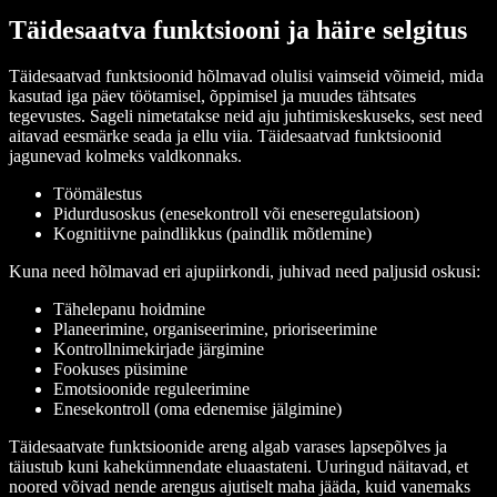
Täidesaatva funktsiooni ja häire selgitus
Täidesaatvad funktsioonid hõlmavad olulisi vaimseid võimeid, mida
kasutad iga päev töötamisel, õppimisel ja muudes tähtsates
tegevustes. Sageli nimetatakse neid aju juhtimiskeskuseks, sest need
aitavad eesmärke seada ja ellu viia. Täidesaatvad funktsioonid
jagunevad kolmeks valdkonnaks.
Töömälestus
Pidurdusoskus (enesekontroll või eneseregulatsioon)
Kognitiivne paindlikkus (paindlik mõtlemine)
Kuna need hõlmavad eri ajupiirkondi, juhivad need paljusid oskusi:
Tähelepanu hoidmine
Planeerimine, organiseerimine, prioriseerimine
Kontrollnimekirjade järgimine
Fookuses püsimine
Emotsioonide reguleerimine
Enesekontroll (oma edenemise jälgimine)
Täidesaatvate funktsioonide areng algab varases lapsepõlves ja
täiustub kuni kahekümnendate eluaastateni. Uuringud näitavad, et
noored võivad nende arengus ajutiselt maha jääda, kuid vanemaks