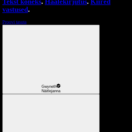
Tekst kõneks
.
Häälekirjutus
.
Kiired
vastused
.
Proovi tasuta
Gwyneth
Näitlejanna