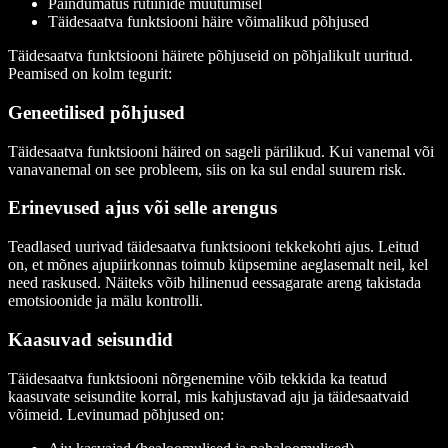
Paindumatus rutiinide muutumisel
Täidesaatva funktsiooni häire võimalikud põhjused
Täidesaatva funktsiooni häirete põhjuseid on põhjalikult uuritud.
Peamised on kolm tegurit:
Geneetilised põhjused
Täidesaatva funktsiooni häired on sageli pärilikud. Kui vanemal või
vanavanemal on see probleem, siis on ka sul endal suurem risk.
Erinevused ajus või selle arengus
Teadlased uurivad täidesaatva funktsiooni tekkekohti ajus. Leitud
on, et mõnes ajupiirkonnas toimub küpsemine aeglasemalt neil, kel
need raskused. Näiteks võib hilinenud eessagarate areng takistada
emotsioonide ja mälu kontrolli.
Kaasuvad seisundid
Täidesaatva funktsiooni nõrgenemine võib tekkida ka teatud
kaasuvate seisundite korral, mis kahjustavad aju ja täidesaatvaid
võimeid. Levinumad põhjused on: