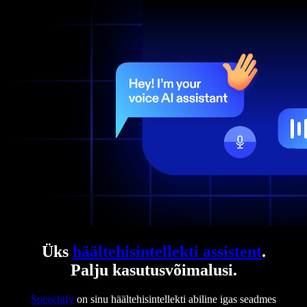
Üks
häältehisintellekti assistent
.
Palju kasutusvõimalusi.
Speechify
on sinu häältehisintellekti abiline igas seadmes