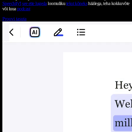
Speechify'l
see ette lugeda
loomuliku
tekst kõneks
häälega, teha kokkuvõte
või luua
podcast
Proovi tasuta