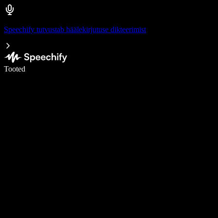
Speechify tutvustab häälekirjutuse dikteerimist
Kirjuta häälega 5× kiiremini
Tooted
Loe lähemalt