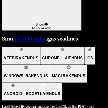
Snoop
Muusikaikoon
Sinu
tekst kõneks
igas seadmes
VEEBIRAKENDUS
CHROME'I LAIENDUS
iOS
WINDOWSI RAKENDUS
MACI RAKENDUS
ANDROID
EDGE'I LAIENDUS
Laadi Speechify veebirakendusse üles ükskõik milline PDF ja lase