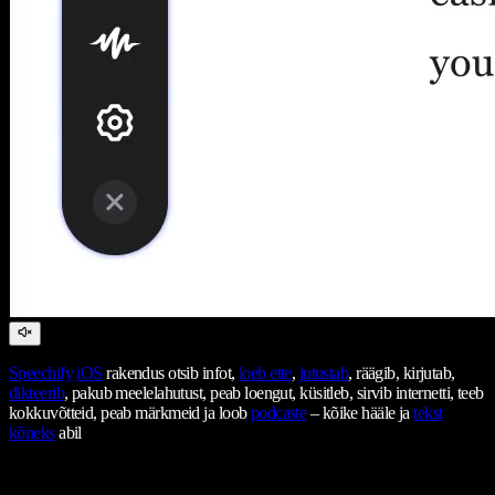
Speechify
iOS
rakendus otsib infot,
loeb ette
,
jutustab
, räägib, kirjutab,
dikteerib
, pakub meelelahutust, peab loengut, küsitleb, sirvib internetti, teeb
kokkuvõtteid, peab märkmeid ja loob
podcaste
– kõike hääle ja
tekst
kõneks
abil