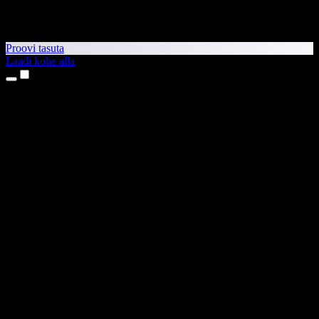
Proovi tasuta
Laadi kohe alla
Tooted
Tekst kõneks
iPhone’i ja iPadi rakendused
Androidi rakendus
Chrome’i laiendus
Edge’i laiendus
Veebirakendus
Maci rakendus
Windowsi rakendus