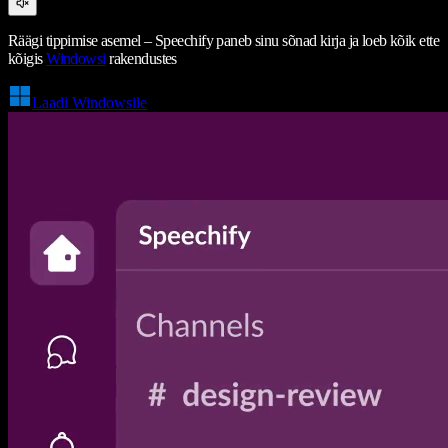
Räägi tippimise asemel – Speechify paneb sinu sõnad kirja ja loeb kõik ette
kõigis
Windowsi
rakendustes
Laadi Windowsile