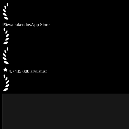
Päeva rakendus
App Store
4.7
435 000 arvustust