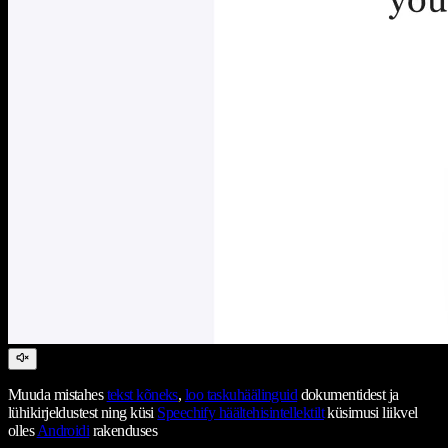
Muuda mistahes
tekst kõneks
,
loo taskuhäälinguid
dokumentidest ja
lühikirjeldustest ning küsi
Speechify häältehisintellektilt
küsimusi liikvel
olles
Androidi
rakenduses