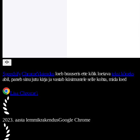
Speechify
Chrome'i laiendus
loeb brauseris ette kõik loetava
tekst kõneks
abil, paneb sinu jutu kirja ja vastab küsimustele selle kohta, mida loed
Lisa Chrome'i
2023. aasta lemmikrakendus
Google Chrome