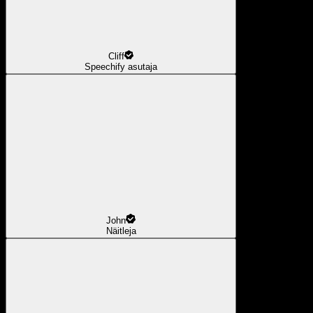
Cliff
Speechify asutaja
John
Näitleja