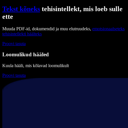
Tekst kõneks
tehisintellekt, mis loeb sulle
ette
Muuda PDF-id, dokumendid ja muu elutruudeks,
emotsionaalseteks
tehisintellekti häälteks
Proovi tasuta
Loomulikud hääled
Kuula hääli, mis kõlavad loomulikult
Proovi tasuta