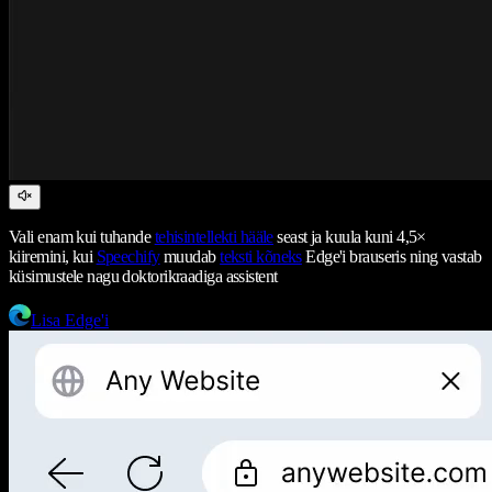
Vali enam kui tuhande
tehisintellekti hääle
seast ja kuula kuni 4,5×
kiiremini, kui
Speechify
muudab
teksti kõneks
Edge'i brauseris ning vastab
küsimustele nagu doktorikraadiga assistent
Lisa Edge'i