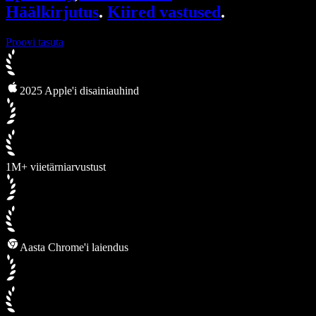
Häälkirjutus
.
Kiired vastused
.
Proovi tasuta
2025 Apple'i disainiauhind
1M+ viietärniarvustust
Aasta Chrome'i laiendus