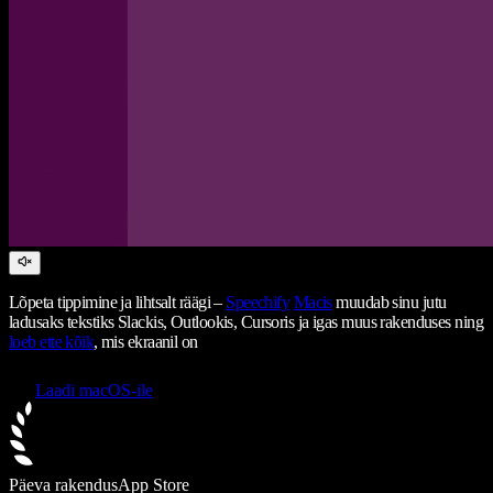
Lõpeta tippimine ja lihtsalt räägi –
Speechify
Macis
muudab sinu jutu
ladusaks tekstiks Slackis, Outlookis, Cursoris ja igas muus rakenduses ning
loeb ette kõik
, mis ekraanil on
Laadi macOS-ile
Päeva rakendus
App Store