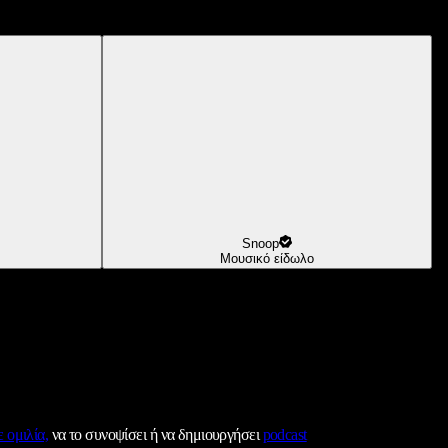
Snoop
Μουσικό είδωλο
 ομιλία,
να το συνοψίσει ή να δημιουργήσει
podcast