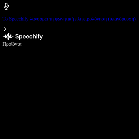
Το Speechify λανσάρει τη φωνητική πληκτρολόγηση (υπαγόρευση)
Γράψτε 5× πιο γρήγορα με φωνητική πληκτρολόγηση
Προϊόντα
Μάθετε περισσότερα