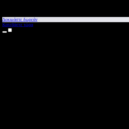
Δοκιμάστε δωρεάν
Κατεβάστε τώρα
Προϊόντα
Κείμενο σε Ομιλία
Εφαρμογές για iPhone & iPad
Εφαρμογή για Android
Επέκταση για Chrome
Επέκταση για Edge
Web εφαρμογή
Εφαρμογή για Mac
Εφαρμογή για Windows