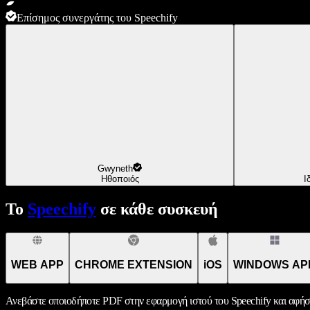
Επίσημος συνεργάτης του Speechify
Gwyneth
Ηθοποιός
Ι
Το
Speechify
σε κάθε συσκευή
WEB APP
CHROME EXTENSION
iOS
WINDOWS AP
Ανεβάστε οποιοδήποτε PDF στην εφαρμογή ιστού του Speechify και αφήσ