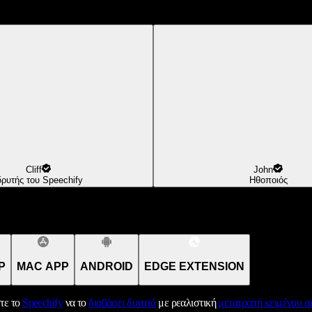
Cliff
John
δρυτής του Speechify
Ηθοποιός
P
MAC APP
ANDROID
EDGE EXTENSION
τε το
Speechify
να το
διαβάσει δυνατά
με ρεαλιστική
μετατροπή κειμένου σε