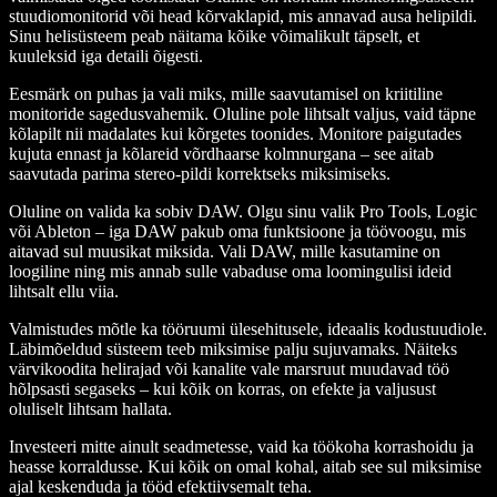
stuudiomonitorid või head kõrvaklapid, mis annavad ausa helipildi.
Sinu helisüsteem peab näitama kõike võimalikult täpselt, et
kuuleksid iga detaili õigesti.
Eesmärk on puhas ja vali miks, mille saavutamisel on kriitiline
monitoride sagedusvahemik. Oluline pole lihtsalt valjus, vaid täpne
kõlapilt nii madalates kui kõrgetes toonides. Monitore paigutades
kujuta ennast ja kõlareid võrdhaarse kolmnurgana – see aitab
saavutada parima stereo-pildi korrektseks miksimiseks.
Oluline on valida ka sobiv DAW. Olgu sinu valik Pro Tools, Logic
või Ableton – iga DAW pakub oma funktsioone ja töövoogu, mis
aitavad sul muusikat miksida. Vali DAW, mille kasutamine on
loogiline ning mis annab sulle vabaduse oma loomingulisi ideid
lihtsalt ellu viia.
Valmistudes mõtle ka tööruumi ülesehitusele, ideaalis kodustuudiole.
Läbimõeldud süsteem teeb miksimise palju sujuvamaks. Näiteks
värvikoodita helirajad või kanalite vale marsruut muudavad töö
hõlpsasti segaseks – kui kõik on korras, on efekte ja valjusust
oluliselt lihtsam hallata.
Investeeri mitte ainult seadmetesse, vaid ka töökoha korrashoidu ja
heasse korraldusse. Kui kõik on omal kohal, aitab see sul miksimise
ajal keskenduda ja tööd efektiivsemalt teha.