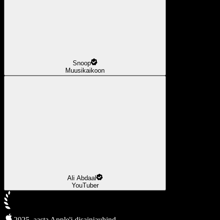
Snoop
Muusikaikoon
Ali Abdaal
YouTuber
2025. aasta Apple'i disainiauhind