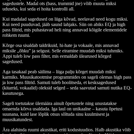
sagedustele. Madal ots (bass, trummid jne) võib muuta miksi
uduseks, kui seda ei hoita kontrolli all.
Kui madalad sagedused on liiga kõvad, neelavad need kogu miksi.
Kui need puuduvad, jääb saund lahjaks. Siin on abiks EQ ja high
pass filtrid, mis puhastavad heli ning annavad kõigile elementidele
rohkem ruumi.
Kõrge osa sisaldab taldrikuid, hi-hate ja vokaale, mis annavad
miksile „õhku” ja selgust. Selle eiramine muudab miksi tuhmiks.
Appi tuleb low pass filter, mis eemaldab ülearused kõrged
sagedused.
Aga tasakaal peab säilima – liiga palju kõrget muudab miksi
karmiks. Muusikatootmise programmides on sageli olemas high pass
ja low pass filtrid. Samuti tuleb hoolitseda, et kesksagedused
(kitarrid, vokaalid) oleksid selged – seda saavutad samuti nutika EQ-
kasutusega.
Sageli toetutakse ülemäära ainult õpetustele ning unustatakse
omaenda kõrva usaldada. Iga laul on unikaalne – kasuta õpetusi
suunana, kuid lase lõplik otsus sõltuda sinu kuulmisest ja
muusikatundest.
Ära alahinda ruumi akustikat, eriti kodustuudios. Halb akustika võib