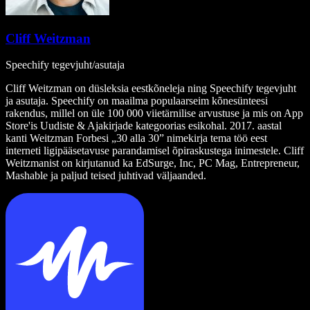
Cliff Weitzman
Speechify tegevjuht/asutaja
Cliff Weitzman on düsleksia eestkõneleja ning Speechify tegevjuht
ja asutaja. Speechify on maailma populaarseim kõnesünteesi
rakendus, millel on üle 100 000 viietärnilise arvustuse ja mis on App
Store'is Uudiste & Ajakirjade kategoorias esikohal. 2017. aastal
kanti Weitzman Forbesi „30 alla 30” nimekirja tema töö eest
interneti ligipääsetavuse parandamisel õpiraskustega inimestele. Cliff
Weitzmanist on kirjutanud ka EdSurge, Inc, PC Mag, Entrepreneur,
Mashable ja paljud teised juhtivad väljaanded.