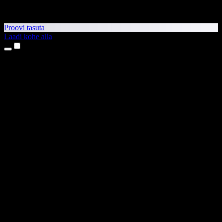
Proovi tasuta
Laadi kohe alla
Tooted
Tekst kõneks
iPhone’i ja iPadi rakendused
Androidi rakendus
Chrome’i laiendus
Edge’i laiendus
Veebirakendus
Maci rakendus
Windowsi rakendus