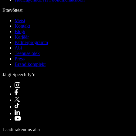
Ettevõttest
Meist
Kontakt
Blogi
Karjäär
Partnerprogramm
Abi
Teenuse olek
Press
Brändikomplekt
Jälgi Speechify’d
Laadi rakendus alla