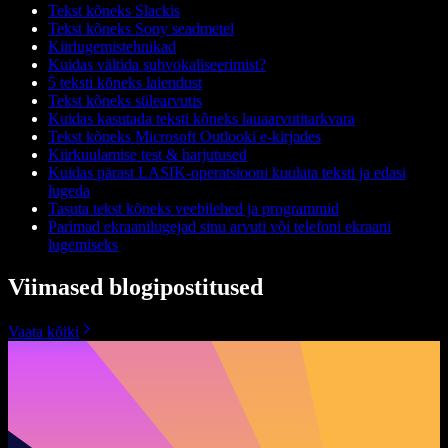
Tekst kõneks Slackis
Tekst kõneks Sony seadmetel
Kiirlugemistehnikad
Kuidas vältida subvokaliseerimist?
5 teksti kõneks laiendust
Tekst kõneks sülearvutis
Kuidas kasutada teksti kõneks lauaarvutitarkvara
Tekst kõneks Microsoft Outlooki e-kirjades
Kiirkuulamise test & harjutused
Kuidas pärast LASIK-operatsiooni kuulata teksti ja edasi
lugeda
Tasuta tekst kõneks veebilehed ja programmid
Parimad ekraanilugejad sinu arvuti või telefoni ekraani
lugemiseks
Viimased blogipostitused
Vaata kõiki