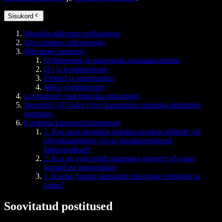
Sisukord
Muusika miksimise põhialused
Ettevalmistus miksimiseks
Miksimise sammud
Helitasemete ja panoraami tasakaalustamine
EQ ja kompressioon
Efektid ja automaatika
Miksi viimistlemine
Levinumad vead muusika miksimisel
Speechify AI Voice Over kasutamine muusika miksimise
õpetustes
Korduma kippuvad küsimused
1. Kas saan muusikat miksida tavaliste kõlarite või
kõrvaklappidega või on stuudiomonitorid
hädavajalikud?
2. Kas on vaja eraldi mastering-inseneri või saan
lugusid ise masterdada?
3. Kuidas õppida täiustatud miksimise tehnikaid ja
nippe?
Soovitatud postitused