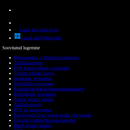
Laadi alla macOS-ile
Laadi alla Windowsile
Soovitatud lugemine
Dikteerimine ja häälega kirjutamine
AI häälassistent
PDF tekstist kõneks Androidis
Tekstist kõneks lugeja
Naishääle generaator
Meeshääle generaator
Parimad düsleksia lugemisrakendused
Robotihääle generaator
Anime tekstist kõneks
AI häälemuutja
PDF-ist audioraamat
Kas Google Docs oskab mulle ette lugeda
Chrome’i tekstist kõneks laiendus
Hindi tekstist kõneks