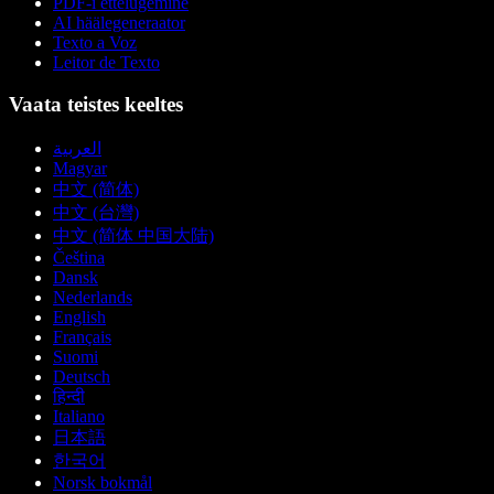
PDF-i ettelugemine
AI häälegeneraator
Texto a Voz
Leitor de Texto
Vaata teistes keeltes
العربية
Magyar
中文 (简体)
中文 (台灣)
中文 (简体 中国大陆)
Čeština
Dansk
Nederlands
English
Français
Suomi
Deutsch
हिन्दी
Italiano
日本語
한국어
Norsk bokmål