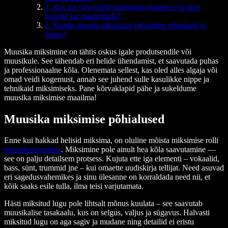
2. Kas on vaja eraldi mastering-inseneri või saan
lugusid ise masterdada?
3. Kuidas õppida täiustatud miksimise tehnikaid ja
nippe?
Muusika miksimine on tähtis oskus igale produtsendile või
muusikule. See tähendab eri helide ühendamist, et saavutada puhas
ja professionaalne kõla. Olenemata sellest, kas oled alles algaja või
omad veidi kogemust, annab see juhend sulle kasulikke nippe ja
tehnikaid miksimiseks. Pane kõrvaklapid pähe ja sukeldume
muusika miksimise maailma!
Muusika miksimise põhialused
Enne kui hakkad helisid miksima, on oluline mõista miksimise rolli
muusikatootmises
. Miksimine pole ainult hea kõla saavutamine —
see on palju detailsem protsess. Kujuta ette iga elementi – vokaalid,
bass, sünt, trummid jne – kui omaette uudiskirja tellijat. Need asuvad
eri sagedusvahemikes ja sinu ülesanne on korraldada need nii, et
kõik saaks esile tulla, ilma teisi varjutamata.
Hästi miksitud lugu pole lihtsalt mõnus kuulata – see saavutab
muusikalise tasakaalu, kus on selgus, valjus ja sügavus. Halvasti
miksitud lugu on aga sagiv ja mudane ning detailid ei eristu