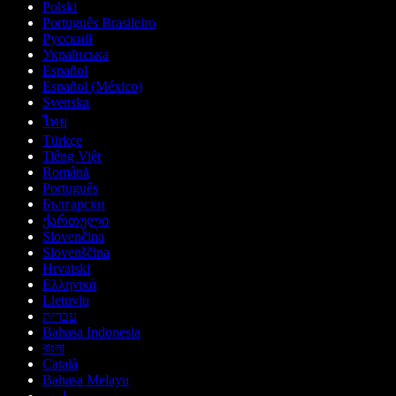
Polski
Português Brasileiro
Русский
Українська
Español
Español (México)
Svenska
ไทย
Türkçe
Tiếng Việt
Română
Português
Български
ქართული
Slovenčina
Slovenščina
Hrvatski
Ελληνικά
Lietuvių
עברית
Bahasa Indonesia
বাংলা
Català
Bahasa Melayu