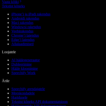
Vaata kõiki
Tekstist kõneks
iPhone’i ja iPadi rakendus
Androidi rakendus
Maci rakendus
Windowsi rakendus
Veebirakendus
Chrome’i laiendus
Edge’i laiendus
Allalaadimised
Loojatele
AI häälegeneraator
Dubleerimine
Hääle kloonimine
Speechify Work
Ärile
Speechify arendajatele
Meeskondadele
Haridusele
Tekstist kõneks API dokumentatsioon
Hääleagentide API dokumentatsioon