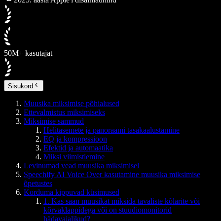
50M+ kasutajat
Sisukord
Muusika miksimise põhialused
Ettevalmistus miksimiseks
Miksimise sammud
Helitasemete ja panoraami tasakaalustamine
EQ ja kompressioon
Efektid ja automaatika
Miksi viimistlemine
Levinumad vead muusika miksimisel
Speechify AI Voice Over kasutamine muusika miksimise
õpetustes
Korduma kippuvad küsimused
1. Kas saan muusikat miksida tavaliste kõlarite või
kõrvaklappidega või on stuudiomonitorid
hädavajalikud?