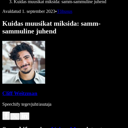
Kuidas muusikat miksida: samm-sammuline juhend
Avaldatud
1. september 2023
•
Tõhusus
Kuidas muusikat miksida: samm-
sammuline juhend
Cliff Weitzman
Speechify tegevjuht/asutaja