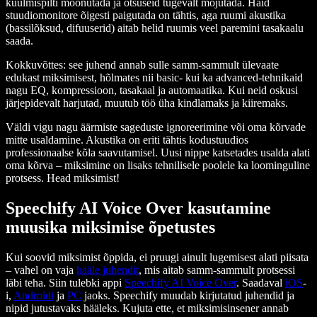
kuulmispilti moonutada ja otsuseid tugevalt mõjutada. Häid
stuudiomonitore õigesti paigutada on tähtis, aga ruumi akustika
(bassilõksud, difuuserid) aitab helid ruumis veel paremini tasakaalu
saada.
Kokkuvõttes: see juhend annab sulle samm-sammult ülevaate
edukast miksimisest, hõlmates nii basic- kui ka advanced-tehnikaid
nagu EQ, kompressioon, tasakaal ja automaatika. Kui neid oskusi
järjepidevalt harjutad, muutub töö üha kindlamaks ja kiiremaks.
Väldi vigu nagu äärmiste sageduste ignoreerimine või oma kõrvade
mitte usaldamine. Akustika on eriti tähtis kodustuudios
professionaalse kõla saavutamisel. Uusi nippe katsetades usalda alati
oma kõrva – miksimine on lisaks tehnilisele poolele ka loominguline
protsess. Head miksimist!
Speechify AI Voice Over kasutamine
muusika miksimise õpetustes
Kui soovid miksimist õppida, ei pruugi ainult lugemisest alati piisata
– vahel on vaja
hääle juhendit
, mis aitab samm-sammult protsessi
läbi teha. Siin tulebki appi
Speechify AI Voice Over
. Saadaval
iOS
-
i,
Androidi
ja
PC
jaoks. Speechify muudab kirjutatud juhendid ja
nipid jutustavaks hääleks. Kujuta ette, et miksimisinsener annab