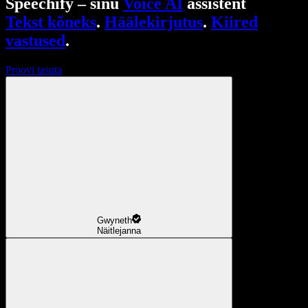
Speechify – sinu
Voice AI
assistent
Tekst kõneks
.
Häälekirjutus
.
Kiired
vastused
.
Proovi tasuta
Gwyneth
Näitlejanna