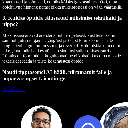
kogemused ja tööriistad, et miks kõlaks igas seadmes hästi, ning
objektiivne hinnang pärast pikka miksiprotsessi on väga väärtuslik.
3. Kuidas õppida täiustatud miksimise tehnikaid ja
nippe?
Miksioskusi aitavad arendada online-õpetused, kust leiad samm-
sammult juhiseid gain staging’ust ja EQ-st kuni keerulisemate
pluginateni nagu kompressorid ja reverbid. Võid otsida ka mentorit
– kogenud miksija, kes nõustab sind just sulle sobivas žanris.
Lõpuks on foorumid ja kogukonnad head kohad, kus oma miksile
tagasisidet saada ja teiste kogemustest õppida.
Naudi tipptasemel AI-hääli, piiramatult faile ja
ööpäevaringset kliendituge
Proovi tasuta