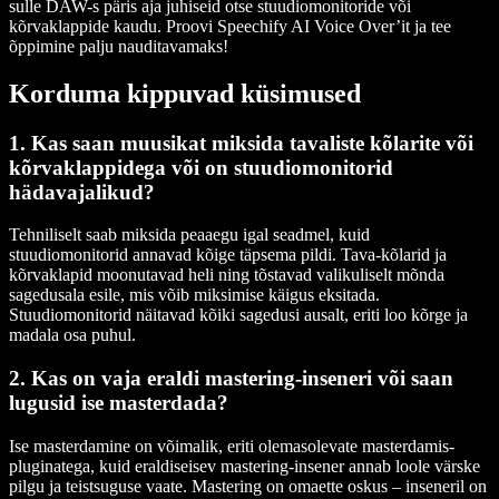
sulle DAW-s päris aja juhiseid otse stuudiomonitoride või
kõrvaklappide kaudu. Proovi Speechify AI Voice Over’it ja tee
õppimine palju nauditavamaks!
Korduma kippuvad küsimused
1. Kas saan muusikat miksida tavaliste kõlarite või
kõrvaklappidega või on stuudiomonitorid
hädavajalikud?
Tehniliselt saab miksida peaaegu igal seadmel, kuid
stuudiomonitorid annavad kõige täpsema pildi. Tava-kõlarid ja
kõrvaklapid moonutavad heli ning tõstavad valikuliselt mõnda
sagedusala esile, mis võib miksimise käigus eksitada.
Stuudiomonitorid näitavad kõiki sagedusi ausalt, eriti loo kõrge ja
madala osa puhul.
2. Kas on vaja eraldi mastering-inseneri või saan
lugusid ise masterdada?
Ise masterdamine on võimalik, eriti olemasolevate masterdamis-
pluginatega, kuid eraldiseisev mastering-insener annab loole värske
pilgu ja teistsuguse vaate. Mastering on omaette oskus – inseneril on