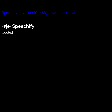
Speechify tutvustab häälekirjutuse dikteerimist
Kirjuta häälega 5× kiiremini
Tooted
Loe lähemalt