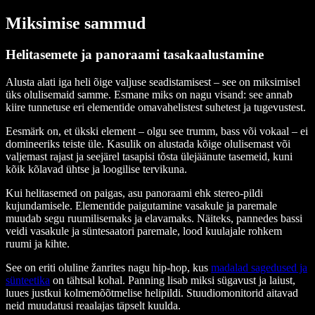
Miksimise sammud
Helitasemete ja panoraami tasakaalustamine
Alusta alati iga heli õige valjuse seadistamisest – see on miksimisel
üks olulisemaid samme. Esmane miks on nagu visand: see annab
kiire tunnetuse eri elementide omavahelistest suhetest ja tugevustest.
Eesmärk on, et ükski element – olgu see trumm, bass või vokaal – ei
domineeriks teiste üle. Kasulik on alustada kõige olulisemast või
valjemast rajast ja seejärel tasapisi tõsta ülejäänute tasemeid, kuni
kõik kõlavad ühtse ja loogilise tervikuna.
Kui helitasemed on paigas, asu panoraami ehk stereo-pildi
kujundamisele. Elementide paigutamine vasakule ja paremale
muudab segu ruumilisemaks ja elavamaks. Näiteks, pannedes bassi
veidi vasakule ja süntesaatori paremale, lood kuulajale rohkem
ruumi ja kihte.
See on eriti oluline žanrites nagu hip-hop, kus
madalad sagedused ja
sünteetika
on tähtsal kohal. Panning lisab miksi sügavust ja laiust,
luues justkui kolmemõõtmelise helipildi. Stuudiomonitorid aitavad
neid muudatusi reaalajas täpselt kuulda.