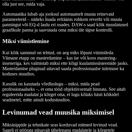
olla just see, mida vaja.
Automaatika lubab aja jooksul automaatselt muuta erinevaid
parameetreid – näiteks lisada refräänis rohkem reverbi või muuta
panningut või EQ-d laulu eri osades. DAW-s saad kõik muudatused
graafikule panna ja saavutada oma miksi üle täpse kontrolli.
Miksi viimistlemine
Kui kõik sammud on tehtud, on aeg miks lõpuni viimistleda.
Viimane etapp on masterdamine – kas ise või koos mastering-
inseneriga, kes valmistab miksi ette kõigi kuulamissüsteemide jaoks.
Masterdamise pluginad aitavad saada professionaalse tulemuse ka
koduses stuudios.
Kasulik on kasutada võrdluslugu – miksi, mida pead
professionaalseks –, et oma tööd objektiivsemalt hinnata. See aitab
reguleerida madalat ja kõrget otsa, et lugu kõlaks hästi kõikidel
seadmetel, mitte ainult kodustuudios.
Levinumad vead muusika miksimisel
Miksinippide ja tehnikate seas korduvad mitmed levinud vead.
Sageli ei pöörata piisavalt tähelepanu madalatele ja kõrgetele