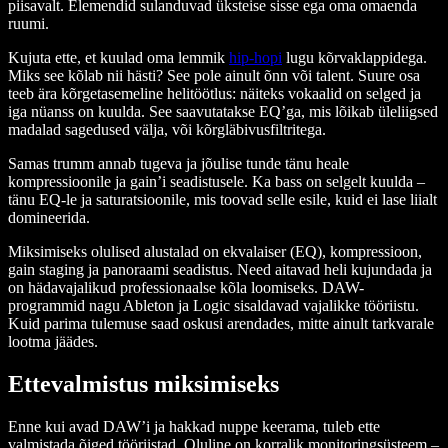
piisavalt. Elemendid sulanduvad üksteise sisse ega oma omaenda
ruumi.
Kujuta ette, et kuulad oma lemmik
hip-hopi
lugu kõrvaklappidega.
Miks see kõlab nii hästi? See pole ainult õnn või talent. Suure osa
teeb ära kõrgetasemeline helitöötlus: näiteks vokaalid on selged ja
iga nüanss on kuulda. See saavutatakse EQ’ga, mis lõikab üleliigsed
madalad sagedused välja, või kõrgläbivusfiltritega.
Samas trumm annab tugeva ja jõulise tunde tänu heale
kompressioonile ja gain’i seadistusele. Ka bass on selgelt kuulda –
tänu EQ-le ja saturatsioonile, mis toovad selle esile, kuid ei lase liialt
domineerida.
Miksimiseks olulised alustalad on ekvalaiser (EQ), kompressioon,
gain staging ja panoraami seadistus. Need aitavad heli kujundada ja
on hädavajalikud professionaalse kõla loomiseks. DAW-
programmid nagu Ableton ja Logic sisaldavad vajalikke tööriistu.
Kuid parima tulemuse saad oskusi arendades, mitte ainult tarkvarale
lootma jäädes.
Ettevalmistus miksimiseks
Enne kui avad DAW’i ja hakkad nuppe keerama, tuleb ette
valmistada õiged tööriistad. Oluline on korralik monitoringsüsteem –