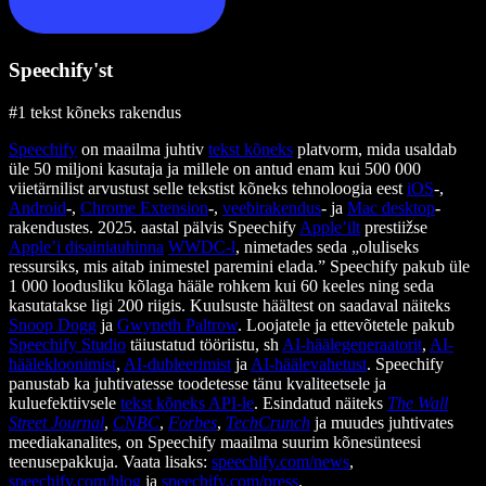
Speechify'st
#1 tekst kõneks rakendus
Speechify
on maailma juhtiv
tekst kõneks
platvorm, mida usaldab
üle 50 miljoni kasutaja ja millele on antud enam kui 500 000
viietärnilist arvustust selle tekstist kõneks tehnoloogia eest
iOS
-,
Android
-,
Chrome Extension
-,
veebirakendus
- ja
Mac desktop
-
rakendustes. 2025. aastal pälvis Speechify
Apple’ilt
prestiižse
Apple’i disainiauhinna
WWDC-l
, nimetades seda „oluliseks
ressursiks, mis aitab inimestel paremini elada.” Speechify pakub üle
1 000 loodusliku kõlaga hääle rohkem kui 60 keeles ning seda
kasutatakse ligi 200 riigis. Kuulsuste häältest on saadaval näiteks
Snoop Dogg
ja
Gwyneth Paltrow
. Loojatele ja ettevõtetele pakub
Speechify Studio
täiustatud tööriistu, sh
AI-häälegeneraatorit
,
AI-
häälekloonimist
,
AI-dubleerimist
ja
AI-häälevahetust
. Speechify
panustab ka juhtivatesse toodetesse tänu kvaliteetsele ja
kuluefektiivsele
tekst kõneks API-le
. Esindatud näiteks
The Wall
Street Journal
,
CNBC
,
Forbes
,
TechCrunch
ja muudes juhtivates
meediakanalites, on Speechify maailma suurim kõnesünteesi
teenusepakkuja. Vaata lisaks:
speechify.com/news
,
speechify.com/blog
ja
speechify.com/press
.