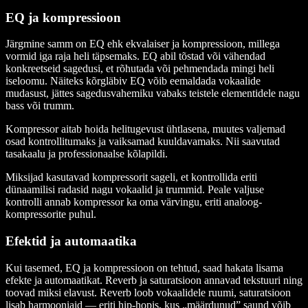
EQ ja kompressioon
Järgmine samm on EQ ehk ekvalaiser ja kompressioon, millega
vormid iga raja heli täpsemaks. EQ abil tõstad või vähendad
konkreetseid sagedusi, et rõhutada või pehmendada mingi heli
iseloomu. Näiteks kõrgläbiv EQ võib eemaldada vokaalide
mudasust, jättes sagedusvahemiku vabaks teistele elementidele nagu
bass või trumm.
Kompressor aitab hoida helitugevust ühtlasena, muutes valjemad
osad kontrollitumaks ja vaiksamad kuuldavamaks. Nii saavutad
tasakaalu ja professionaalse kõlapildi.
Miksijad kasutavad kompressorit sageli, et kontrollida eriti
dünaamilisi radasid nagu vokaalid ja trummid. Peale valjuse
kontrolli annab kompressor ka oma värvingu, eriti analoog-
kompressorite puhul.
Efektid ja automaatika
Kui tasemed, EQ ja kompressioon on tehtud, saad hakata lisama
efekte ja automaatikat. Reverb ja saturatsioon annavad tekstuuri ning
toovad miksi elavust. Reverb loob vokaalidele ruumi, saturatsioon
lisab harmooniaid — eriti hip-hopis, kus „määrdunud” saund võib