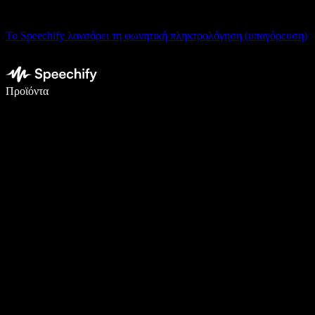
Το Speechify λανσάρει τη φωνητική πληκτρολόγηση (υπαγόρευση)
Γράψτε 5× πιο γρήγορα με φωνητική πληκτρολόγηση
Προϊόντα
Μάθετε περισσότερα