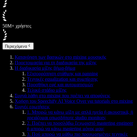
50M+ χρήστες
Περιεχόμενα
Κατανόηση των βασικών στο mixing μουσικής
Προετοιμασία για τη διαδικασία της μίξης
Η διαδικασία μίξης βήμα-βήμα
Εξισορρόπηση στάθμης και panning
Τεχνικές equalization και συμπίεσης
Προσθήκη εφέ και αυτοματισμών
Τελικό στάδιο μίξης
Συχνά λάθη στο mixing που πρέπει να αποφύγεις
Χρήση του Speechify AI Voice Over για tutorials στο mixing
Συχνές ερωτήσεις
1. Μπορώ να κάνω μίξη με απλά ηχεία ή ακουστικά, ή
χρειάζομαι οπωσδήποτε studio monitors;
2. Πρέπει να προσλάβω ξεχωριστό mastering engineer
ή μπορώ να κάνω mastering μόνος μου;
3. Πού μπορώ να μάθω πιο προχωρημένες τεχνικές