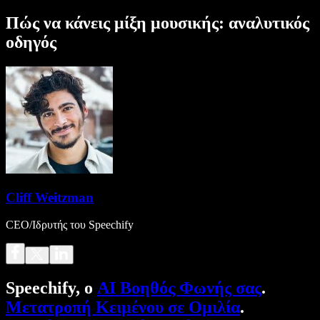
Πώς να κάνεις μίξη μουσικής: αναλυτικός
οδηγός
Cliff Weitzman
CEO/Ιδρυτής του Speechify
Speechify, ο
AI Βοηθός Φωνής σας
.
Μετατροπή Κειμένου σε Ομιλία
.