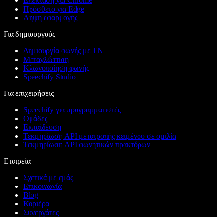
Επέκταση για Chrome
Πρόσθετο για Edge
Λήψη εφαρμογής
Για δημιουργούς
Δημιουργία φωνής με ΤΝ
Μεταγλώττιση
Κλωνοποίηση φωνής
Speechify Studio
Για επιχειρήσεις
Speechify για προγραμματιστές
Ομάδες
Εκπαίδευση
Τεκμηρίωση API μετατροπής κειμένου σε ομιλία
Τεκμηρίωση API φωνητικών πρακτόρων
Εταιρεία
Σχετικά με εμάς
Επικοινωνία
Blog
Καριέρα
Συνεργάτες