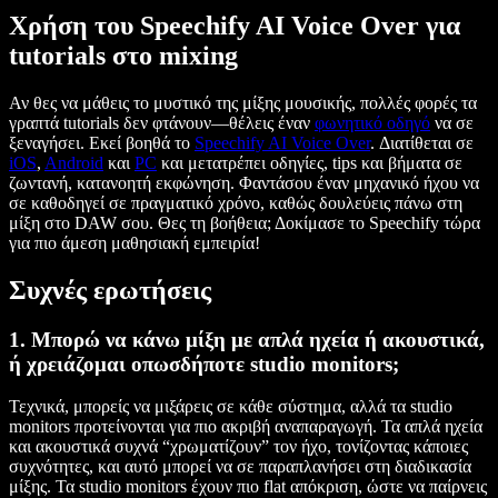
Χρήση του Speechify AI Voice Over για
tutorials στο mixing
Αν θες να μάθεις το μυστικό της μίξης μουσικής, πολλές φορές τα
γραπτά tutorials δεν φτάνουν—θέλεις έναν
φωνητικό οδηγό
να σε
ξεναγήσει. Εκεί βοηθά το
Speechify AI Voice Over
. Διατίθεται σε
iOS
,
Android
και
PC
και μετατρέπει οδηγίες, tips και βήματα σε
ζωντανή, κατανοητή εκφώνηση. Φαντάσου έναν μηχανικό ήχου να
σε καθοδηγεί σε πραγματικό χρόνο, καθώς δουλεύεις πάνω στη
μίξη στο DAW σου. Θες τη βοήθεια; Δοκίμασε το Speechify τώρα
για πιο άμεση μαθησιακή εμπειρία!
Συχνές ερωτήσεις
1. Μπορώ να κάνω μίξη με απλά ηχεία ή ακουστικά,
ή χρειάζομαι οπωσδήποτε studio monitors;
Τεχνικά, μπορείς να μιξάρεις σε κάθε σύστημα, αλλά τα studio
monitors προτείνονται για πιο ακριβή αναπαραγωγή. Τα απλά ηχεία
και ακουστικά συχνά “χρωματίζουν” τον ήχο, τονίζοντας κάποιες
συχνότητες, και αυτό μπορεί να σε παραπλανήσει στη διαδικασία
μίξης. Τα studio monitors έχουν πιο flat απόκριση, ώστε να παίρνεις