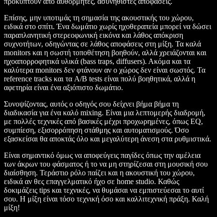
προκύπτουν από αυθόρμητες, ασυνήθιστες αποφάσεις.
Επίσης, μην υποτιμάς τη σημασία της ακουστικής του χώρου,
ειδικά στο σπίτι. Ένα δωμάτιο χωρίς ηχοθεραπεία μπορεί να δώσει
παραπλανητική στερεοφωνική εικόνα και λάθος απόκριση
συχνοτήτων, οδηγώντας σε λάθος αποφάσεις στη μίξη. Τα καλά
monitors και η σωστή τοποθέτηση βοηθούν, αλλά χρειάζονται και
ηχοαπορροφητικά υλικά (bass traps, diffusers). Ακόμα και τα
καλύτερα monitors δεν φτάνουν αν ο χώρος δεν είναι σωστός. Τα
reference tracks και τα A/B tests είναι πολύ βοηθητικά, αλλά η
αφετηρία είναι ένα αξιόπιστο δωμάτιο.
Συνοψίζοντας, αυτός ο οδηγός σου δείχνει βήμα βήμα τη
διαδικασία για ένα καλό mixing. Είναι μια λεπτομερής διαδρομή,
με πολλές τεχνικές από βασικές μέχρι προχωρημένες, όπως EQ,
συμπίεση, εξισορρόπηση στάθμης και αυτοματισμούς. Όσο
εξασκείσαι θα αποκτάς όλο και μεγαλύτερη άνεση στα ρυθμιστικά.
Είναι σημαντικό όμως να αποφεύγεις παγίδες όπως την αμέλεια
των άκρων του φάσματος ή το να μη στηρίζεσαι στη μουσική σου
διαίσθηση. Τεράστιο ρόλο παίζει και η ακουστική του χώρου,
ειδικά αν θες επαγγελματικό ήχο σε home studio. Καθώς
δοκιμάζεις tips και τεχνικές, να θυμάσαι να εμπιστεύεσαι το αυτί
σου. Η μίξη είναι τόσο τεχνική όσο και καλλιτεχνική πράξη. Καλή
μίξη!