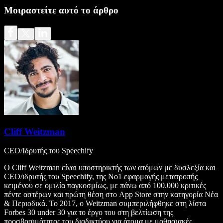
Μοιραστείτε αυτό το άρθρο
Cliff Weitzman
CEO/Ιδρυτής του Speechify
Ο Cliff Weitzman είναι υποστηρικτής των ατόμων με δυσλεξία και
CEO/ιδρυτής του Speechify, της Νο1 εφαρμογής μετατροπής
κειμένου σε ομιλία παγκοσμίως, με πάνω από 100.000 κριτικές
πέντε αστέρων και πρώτη θέση στο App Store στην κατηγορία Νέα
& Περιοδικά. Το 2017, ο Weitzman συμπεριλήφθηκε στη λίστα
Forbes 30 under 30 για το έργο του στη βελτίωση της
προσβασιμότητας του διαδικτύου για άτομα με μαθησιακές