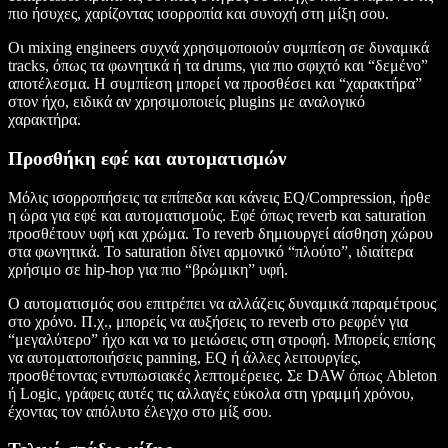
πιο ήσυχες, χαρίζοντας ισορροπία και συνοχή στη μίξη σου.
Οι mixing engineers συχνά χρησιμοποιούν συμπίεση σε δυναμικά
tracks, όπως τα φωνητικά ή τα drums, για πιο σφιχτό και “δεμένο”
αποτέλεσμα. Η συμπίεση μπορεί να προσθέσει και “χαρακτήρα”
στον ήχο, ειδικά αν χρησιμοποιείς plugins με αναλογικό
χαρακτήρα.
Προσθήκη εφέ και αυτοματισμών
Μόλις ισορροπήσεις τα επίπεδα και κάνεις EQ/Compression, ήρθε
η ώρα για εφέ και αυτοματισμούς. Εφέ όπως reverb και saturation
προσθέτουν υφή και χρώμα. Το reverb δημιουργεί αίσθηση χώρου
στα φωνητικά. Το saturation δίνει αρμονικό “πλούτο”, ιδιαίτερα
χρήσιμο σε hip-hop για πιο “βρώμικη” υφή.
Ο αυτοματισμός σου επιτρέπει να αλλάζεις δυναμικά παραμέτρους
στο χρόνο. Π.χ., μπορείς να αυξήσεις το reverb στο ρεφρέν για
“μεγαλύτερο” ήχο και να το μειώσεις στη στροφή. Μπορείς επίσης
να αυτοματοποιήσεις panning, EQ ή άλλες λειτουργίες,
προσθέτοντας εντυπωσιακές λεπτομέρειες. Σε DAW όπως Ableton
ή Logic, γράφεις αυτές τις αλλαγές εύκολα στη γραμμή χρόνου,
έχοντας τον απόλυτο έλεγχο στο μίξ σου.