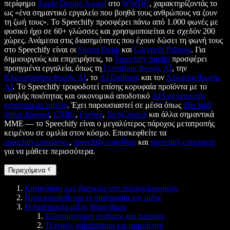
περίφημο
Apple Design Award
στο
WWDC
, χαρακτηρίζοντάς το
ως «ένα σημαντικό εργαλείο που βοηθά τους ανθρώπους να ζουν
τη ζωή τους». Το Speechify προσφέρει πάνω από 1.000 φωνές με
φυσικό ήχο σε 60+ γλώσσες και χρησιμοποιείται σε σχεδόν 200
χώρες. Ανάμεσα στις διασημότητες που έχουν δώσει τη φωνή τους
στο Speechify είναι οι
Snoop Dogg
και
Gwyneth Paltrow
. Για
δημιουργούς και επιχειρήσεις, το
Speechify Studio
προσφέρει
προηγμένα εργαλεία, όπως τη
Γεννήτρια Φωνής AI
, την
Κλωνοποίηση Φωνής AI
, το
AI Dubbing
και τον
Αλλαγέα Φωνής
AI
. Το Speechify τροφοδοτεί επίσης κορυφαία προϊόντα με το
υψηλής ποιότητας και οικονομικά αποδοτικό
API μετατροπής
κειμένου σε ομιλία
. Έχει παρουσιαστεί σε μέσα όπως
The Wall
Street Journal
,
CNBC
,
Forbes
,
TechCrunch
και άλλα σημαντικά
ΜΜΕ — το Speechify είναι ο μεγαλύτερος πάροχος μετατροπής
κειμένου σε ομιλία στον κόσμο. Επισκεφθείτε τα
speechify.com/news
,
speechify.com/blog
και
speechify.com/press
για να μάθετε περισσότερα.
Περιεχόμενα
Κατανόηση των βασικών στο mixing μουσικής
Προετοιμασία για τη διαδικασία της μίξης
Η διαδικασία μίξης βήμα-βήμα
Εξισορρόπηση στάθμης και panning
Τεχνικές equalization και συμπίεσης