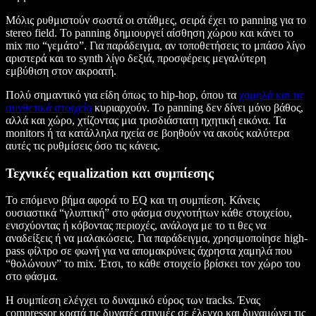
Μόλις ρυθμιστούν σωστά οι στάθμες, σειρά έχει το panning για το
stereo field. Το panning δημιουργεί αίσθηση χώρου και κάνει το
mix πιο “γεμάτο”. Για παράδειγμα, αν τοποθετήσεις το μπάσο λίγο
αριστερά και το synth λίγο δεξιά, προσφέρεις μεγαλύτερη
εμβύθιση στον ακροατή.
Πολύ σημαντικό για είδη όπως το hip-hop, όπου τα
χαμηλά και τα
συνθετικά στοιχεία
κυριαρχούν. Το panning δεν δίνει μόνο βάθος,
αλλά και χώρο, χτίζοντας μια τρισδιάστατη ηχητική εικόνα. Τα
monitors ή τα κατάλληλα ηχεία σε βοηθούν να ακούς καλύτερα
αυτές τις ρυθμίσεις όσο τις κάνεις.
Τεχνικές equalization και συμπίεσης
Το επόμενο βήμα αφορά το EQ και τη συμπίεση. Κάνεις
ουσιαστικά “γλυπτική” στο φάσμα συχνοτήτων κάθε στοιχείου,
ενισχύοντας ή κόβοντας περιοχές, ανάλογα με το τι θες να
αναδείξεις ή να μαλακώσεις. Για παράδειγμα, χρησιμοποίησε high-
pass φίλτρο σε φωνή για να απομακρύνεις άχρηστα χαμηλά που
“θολώνουν” το mix. Έτσι, το κάθε στοιχείο βρίσκει τον χώρο του
στο φάσμα.
Η συμπίεση ελέγχει το δυναμικό εύρος των tracks. Ένας
compressor κρατά τις δυνατές στιγμές σε έλεγχο και δυναμώνει τις