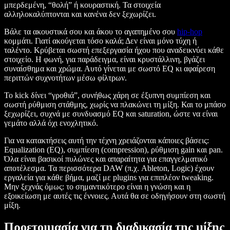
μπερδεμένη, “θολή” ή κουραστική. Τα στοιχεία
αλληλοκαλύπτονται και κανένα δεν ξεχωρίζει.
Βάλε τα ακουστικά σου και άκου το αγαπημένο σου
hip-hop
κομμάτι. Γιατί ακούγεται τόσο καλά; Δεν είναι μόνο τύχη ή
ταλέντο. Κρύβεται σωστή επεξεργασία ήχου που αναδεικνύει κάθε
στοιχείο. Η φωνή, για παράδειγμα, είναι κρυστάλλινη, βγάζει
συναίσθημα και χρώμα. Αυτό γίνεται με σωστό EQ κι αφαίρεση
περιττών συχνοτήτων μέσω φίλτρων.
Το kick δίνει “γροθιά”, συνήθως χάρη σε έξυπνη συμπίεση και
σωστή ρύθμιση στάθμης, χωρίς να πλακώνει τη μίξη. Και το μπάσο
ξεχωρίζει, συχνά με συνδυασμό EQ και saturation, ώστε να είναι
γεμάτο αλλά όχι ενοχλητικό.
Για να κατακτήσεις αυτή την τέχνη χρειάζονται κάποιες βάσεις:
Equalization (EQ), συμπίεση (compression), ρύθμιση gain και pan.
Όλα είναι βασικοί πυλώνες και απαραίτητα για επαγγελματικό
αποτέλεσμα. Τα περισσότερα DAW (π.χ. Ableton, Logic) έχουν
εργαλεία για κάθε βήμα, μαζί με plugins για επιπλέον tweaking.
Μην ξεχνάς όμως: το σημαντικότερο είναι η γνώση και η
εξοικείωση με αυτές τις έννοιες. Αυτά θα σε οδηγήσουν στη σωστή
μίξη.
Προετοιμασία για τη διαδικασία της μίξης