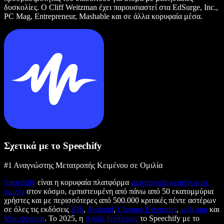
δυσκολίες. Ο Cliff Weitzman έχει παρουσιαστεί στα EdSurge, Inc.,
PC Mag, Entrepreneur, Mashable και σε άλλα κορυφαία μέσα.
Σχετικά με το Speechify
#1 Αναγνώστης Μετατροπής Κειμένου σε Ομιλία
Speechify
είναι η κορυφαία πλατφόρμα
μετατροπής κειμένου σε
ομιλία
στον κόσμο, εμπιστευμένη από πάνω από 50 εκατομμύρια
χρήστες και με περισσότερες από 500.000 κριτικές πέντε αστέρων
σε όλες τις εκδόσεις
iOS
,
Android
,
Chrome Extension
,
web app
και
Mac desktop
. Το 2025, η
Apple βράβευσε
το Speechify με το