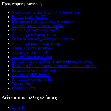
Προτεινόμενη ανάγνωση
Υπαγόρευση & φωνητική πληκτρολόγηση
Βοηθός φωνής με ΤΝ
Μετατροπή PDF σε ομιλία για Android
Αναγνώστης κειμένου σε ομιλία
Δημιουργία γυναικείας φωνής
Δημιουργία ανδρικής φωνής
Οι καλύτεροι αναγνώστες για δυσλεξία
Δημιουργία ρομποτικής φωνής
Anime κείμενο σε ομιλία
Αλλαγή φωνής με ΤΝ
Αναγνώστης PDF με ήχο
Μπορεί το Google Docs να μου διαβάζει κείμενο;
Επέκταση Chrome για μετατροπή κειμένου σε ομιλία
Κείμενο σε ομιλία στα χίντι
Ανάγνωση PDF δυνατά
Δημιουργία φωνής με ΤΝ
Texto a Voz
Leitor de Texto
Δείτε και σε άλλες γλώσσες
العربية