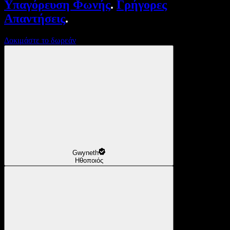
Υπαγόρευση Φωνής
.
Γρήγορες
Απαντήσεις
.
Δοκιμάστε το δωρεάν
Gwyneth
Ηθοποιός