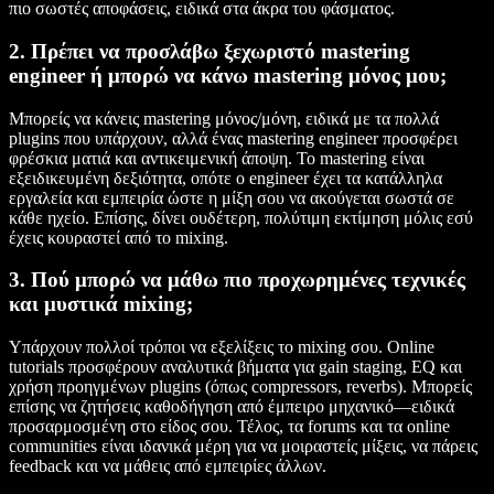
πιο σωστές αποφάσεις, ειδικά στα άκρα του φάσματος.
2. Πρέπει να προσλάβω ξεχωριστό mastering
engineer ή μπορώ να κάνω mastering μόνος μου;
Μπορείς να κάνεις mastering μόνος/μόνη, ειδικά με τα πολλά
plugins που υπάρχουν, αλλά ένας mastering engineer προσφέρει
φρέσκια ματιά και αντικειμενική άποψη. Το mastering είναι
εξειδικευμένη δεξιότητα, οπότε ο engineer έχει τα κατάλληλα
εργαλεία και εμπειρία ώστε η μίξη σου να ακούγεται σωστά σε
κάθε ηχείο. Επίσης, δίνει ουδέτερη, πολύτιμη εκτίμηση μόλις εσύ
έχεις κουραστεί από το mixing.
3. Πού μπορώ να μάθω πιο προχωρημένες τεχνικές
και μυστικά mixing;
Υπάρχουν πολλοί τρόποι να εξελίξεις το mixing σου. Online
tutorials προσφέρουν αναλυτικά βήματα για gain staging, EQ και
χρήση προηγμένων plugins (όπως compressors, reverbs). Μπορείς
επίσης να ζητήσεις καθοδήγηση από έμπειρο μηχανικό—ειδικά
προσαρμοσμένη στο είδος σου. Τέλος, τα forums και τα online
communities είναι ιδανικά μέρη για να μοιραστείς μίξεις, να πάρεις
feedback και να μάθεις από εμπειρίες άλλων.