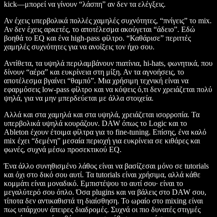
kick—μπορεί να γίνουν “λάσπη” αν δεν τα ελέγξεις.
Αν έχεις υπερβολικά πολλές χαμηλές συχνότητες, “πνίγεις” το mix.
Αν δεν έχεις αρκετές, το αποτέλεσμα ακούγεται “άδειο”. Εδώ
βοηθά το EQ και ένα high-pass φίλτρο. “Καθάρισε” περιττές
χαμηλές συχνότητες για να ανοίξεις τον ήχο σου.
Αντίθετα, τα υψηλά περιλαμβάνουν πιατίνια, hi-hats, φωνητικά, που
δίνουν “αέρα” και ευκρίνεια στη μίξη. Αν τα αγνοήσεις, το
αποτέλεσμα βγαίνει “θαμπό”. Μια χρήσιμη τεχνική είναι να
εφαρμόσεις low-pass φίλτρο και να κόψεις ό,τι δεν χρειάζεται πολύ
ψηλά, για να μην μπερδεύεται με άλλα στοιχεία.
Αλλά και στα χαμηλά και στα υψηλά, χρειάζεται ισορροπία. Τα
υπερβολικά υψηλά κουράζουν. DAW όπως το Logic και το
Ableton έχουν έτοιμα φίλτρα για το fine-tuning. Επίσης, ένα καλό
mix έχει “δεμένη” μεσαία περιοχή για ευκρίνεια σε κιθάρες και
φωνές, συχνά μέσω προσεκτικού EQ.
Ένα άλλο συνηθισμένο λάθος είναι να βασίζεσαι μόνο σε tutorials
και όχι στο δικό σου αυτί. Τα tutorials είναι χρήσιμα, αλλά κάθε
κομμάτι είναι μοναδικό. Εμπιστέψου το αυτί σου· είναι το
μεγαλύτερό σου όπλο. Όσα plugins και να βάλεις στο DAW σου,
τίποτα δεν αντικαθιστά τη διαίσθηση. Το ωραίο στο mixing είναι
πως υπάρχουν άπειρες διαδρομές. Συχνά οι πιο δυνατές στιγμές