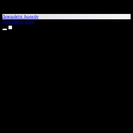
Δοκιμάστε δωρεάν
Κατεβάστε τώρα
Προϊόντα
Κείμενο σε Ομιλία
Εφαρμογές για iPhone & iPad
Εφαρμογή για Android
Επέκταση για Chrome
Επέκταση για Edge
Web εφαρμογή
Εφαρμογή για Mac
Εφαρμογή για Windows