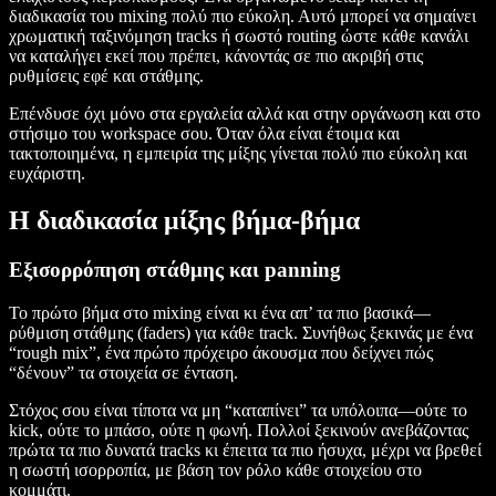
διαδικασία του mixing πολύ πιο εύκολη. Αυτό μπορεί να σημαίνει
χρωματική ταξινόμηση tracks ή σωστό routing ώστε κάθε κανάλι
να καταλήγει εκεί που πρέπει, κάνοντάς σε πιο ακριβή στις
ρυθμίσεις εφέ και στάθμης.
Επένδυσε όχι μόνο στα εργαλεία αλλά και στην οργάνωση και στο
στήσιμο του workspace σου. Όταν όλα είναι έτοιμα και
τακτοποιημένα, η εμπειρία της μίξης γίνεται πολύ πιο εύκολη και
ευχάριστη.
Η διαδικασία μίξης βήμα-βήμα
Εξισορρόπηση στάθμης και panning
Το πρώτο βήμα στο mixing είναι κι ένα απ’ τα πιο βασικά—
ρύθμιση στάθμης (faders) για κάθε track. Συνήθως ξεκινάς με ένα
“rough mix”, ένα πρώτο πρόχειρο άκουσμα που δείχνει πώς
“δένουν” τα στοιχεία σε ένταση.
Στόχος σου είναι τίποτα να μη “καταπίνει” τα υπόλοιπα—ούτε το
kick, ούτε το μπάσο, ούτε η φωνή. Πολλοί ξεκινούν ανεβάζοντας
πρώτα τα πιο δυνατά tracks κι έπειτα τα πιο ήσυχα, μέχρι να βρεθεί
η σωστή ισορροπία, με βάση τον ρόλο κάθε στοιχείου στο
κομμάτι.