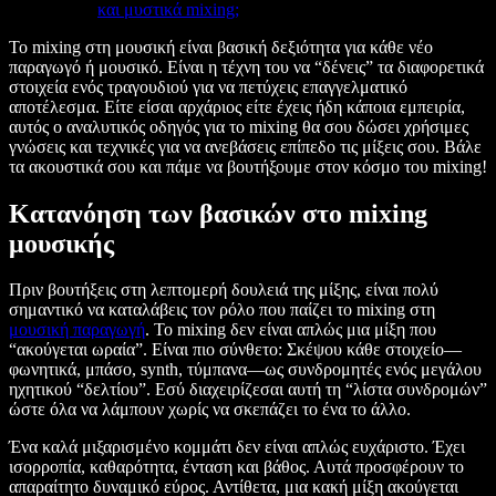
και μυστικά mixing;
Το mixing στη μουσική είναι βασική δεξιότητα για κάθε νέο
παραγωγό ή μουσικό. Είναι η τέχνη του να “δένεις” τα διαφορετικά
στοιχεία ενός τραγουδιού για να πετύχεις επαγγελματικό
αποτέλεσμα. Είτε είσαι αρχάριος είτε έχεις ήδη κάποια εμπειρία,
αυτός ο αναλυτικός οδηγός για το mixing θα σου δώσει χρήσιμες
γνώσεις και τεχνικές για να ανεβάσεις επίπεδο τις μίξεις σου. Βάλε
τα ακουστικά σου και πάμε να βουτήξουμε στον κόσμο του mixing!
Κατανόηση των βασικών στο mixing
μουσικής
Πριν βουτήξεις στη λεπτομερή δουλειά της μίξης, είναι πολύ
σημαντικό να καταλάβεις τον ρόλο που παίζει το mixing στη
μουσική παραγωγή
. Το mixing δεν είναι απλώς μια μίξη που
“ακούγεται ωραία”. Είναι πιο σύνθετο: Σκέψου κάθε στοιχείο—
φωνητικά, μπάσο, synth, τύμπανα—ως συνδρομητές ενός μεγάλου
ηχητικού “δελτίου”. Εσύ διαχειρίζεσαι αυτή τη “λίστα συνδρομών”
ώστε όλα να λάμπουν χωρίς να σκεπάζει το ένα το άλλο.
Ένα καλά μιξαρισμένο κομμάτι δεν είναι απλώς ευχάριστο. Έχει
ισορροπία, καθαρότητα, ένταση και βάθος. Αυτά προσφέρουν το
απαραίτητο δυναμικό εύρος. Αντίθετα, μια κακή μίξη ακούγεται