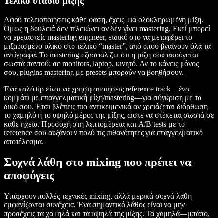
Τελικό στάδιο μίξης
Αφού τελειοποιήσεις κάθε φάση, έχεις μια ολοκληρωμένη μίξη.
Όμως η δουλειά δεν τελειώνει αν δεν γίνει mastering. Εκεί μπορεί
να χρειαστείς mastering engineer, ειδικό στο να μεταφέρει το
μιξαρισμένο υλικό στο τελικό “master”, από όπου βγαίνουν όλα τα
αντίγραφα. Το mastering εξασφαλίζει ότι η μίξη σου ακούγεται
σωστά παντού: σε monitors, laptop, κινητό. Αν το κάνεις μόνος
σου, plugins mastering με presets μπορούν να βοηθήσουν.
Ένα καλό tip είναι να χρησιμοποιήσεις reference track—ένα
κομμάτι με επαγγελματική μίξη/mastering—για σύγκριση με το
δικό σου. Έτσι βλέπεις πιο αντικειμενικά αν χρειάζεται διόρθωση
το χαμηλό ή το υψηλό μέρος της μίξης, ώστε να στέκεται σωστά σε
κάθε ηχείο. Προσοχή στη λεπτομέρεια και A/B tests με το
reference σου αυξάνουν πολύ τις πιθανότητες για επαγγελματικό
αποτέλεσμα.
Συχνά λάθη στο mixing που πρέπει να
αποφύγεις
Υπάρχουν πολλές τεχνικές mixing, αλλά μερικά συχνά λάθη
εμφανίζονται συνέχεια. Ένα σημαντικό λάθος είναι να μην
προσέχεις τα χαμηλά και τα υψηλά της μίξης. Τα χαμηλά—μπάσο,