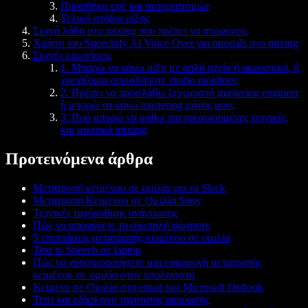
Προσθήκη εφέ και αυτοματισμών
Τελικό στάδιο μίξης
Συχνά λάθη στο mixing που πρέπει να αποφύγεις
Χρήση του Speechify AI Voice Over για tutorials στο mixing
Συχνές ερωτήσεις
1. Μπορώ να κάνω μίξη με απλά ηχεία ή ακουστικά, ή
χρειάζομαι οπωσδήποτε studio monitors;
2. Πρέπει να προσλάβω ξεχωριστό mastering engineer
ή μπορώ να κάνω mastering μόνος μου;
3. Πού μπορώ να μάθω πιο προχωρημένες τεχνικές
και μυστικά mixing;
Προτεινόμενα άρθρα
Μετατροπή κειμένου σε ομιλία για το Slack
Μετατροπή Κειμένου σε Ομιλία Sony
Τεχνικές ταχύρυθμης ανάγνωσης
Πώς να αποφύγετε τη σιωπηλή φώνηση;
5 επεκτάσεις μετατροπής κειμένου σε ομιλία
Text to Speech σε laptop
Πώς να χρησιμοποιήσετε μια εφαρμογή μετατροπής
κειμένου σε ομιλία στον υπολογιστή
Κείμενο σε Ομιλία στα email του Microsoft Outlook
Τεστ και εξάσκηση ταχύτατης ακρόασης