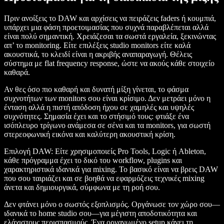
Πριν ανοίξεις το DAW και αρχίσεις να πειράζεις faders ή κουμπιά,
υπάρχει μια φάση προετοιμασίας που συχνά παραβλέπεται αλλά
είναι πολύ σημαντική. Χρειάζεσαι τα σωστά εργαλεία, ξεκινώντας
απ’ το monitoring. Είτε επιλέξεις studio monitors είτε καλά
ακουστικά, το κλειδί είναι η ακριβής αναπαραγωγή. Θέλεις
σύστημα με flat frequency response, ώστε να ακούς κάθε στοιχείο
καθαρά.
Αν θες όσο πιο καθαρή και δυνατή μίξη γίνεται, το φάσμα
συχνοτήτων των monitors σου είναι κρίσιμο. Δεν μετράει μόνο η
ένταση αλλά η πιστή απόδοση ήχου σε χαμηλές και υψηλές
συχνότητες. Σημασία έχει και το στήσιμό τους: φτιάξε ένα
ισόπλευρο τρίγωνο ανάμεσα σε σένα και τα monitors, για σωστή
στερεοφωνική εικόνα και καλύτερη ακουστική κρίση.
Επιλογή DAW: Είτε χρησιμοποιείς Pro Tools, Logic ή Ableton,
κάθε πρόγραμμα έχει το δικό του workflow, plugins και
χαρακτηριστικά ιδανικά για mixing. Το βασικό είναι να βρεις DAW
που σου ταιριάζει και σε βοηθά να εφαρμόζεις τεχνικές mixing
άνετα και δημιουργικά, σύμφωνα με τη ροή σου.
Δεν φτάνει μόνο ο σωστός εξοπλισμός. Οργάνωσε τον χώρο σου—
ιδανικά το home studio σου—για μέγιστη αποδοτικότητα και
ελάχιστους περισπασμούς. Ένα οργανωμένο setup κάνει τη